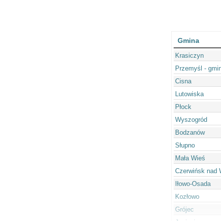
Gmina
Krasiczyn
Przemyśl - gmi
Cisna
Lutowiska
Płock
Wyszogród
Bodzanów
Słupno
Mała Wieś
Czerwińsk nad 
Iłowo-Osada
Kozłowo
Grójec