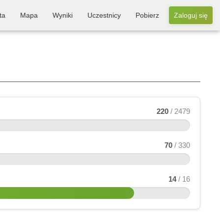
ta
Mapa
Wyniki
Uczestnicy
Pobierz
Zaloguj się
220
/ 2479
70
/ 330
14
/ 16