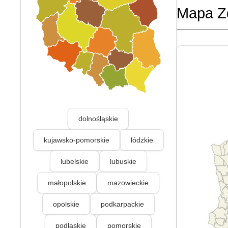
Mapa Z
dolnośląskie
kujawsko-pomorskie
łódzkie
lubelskie
lubuskie
małopolskie
mazowieckie
opolskie
podkarpackie
podlaskie
pomorskie