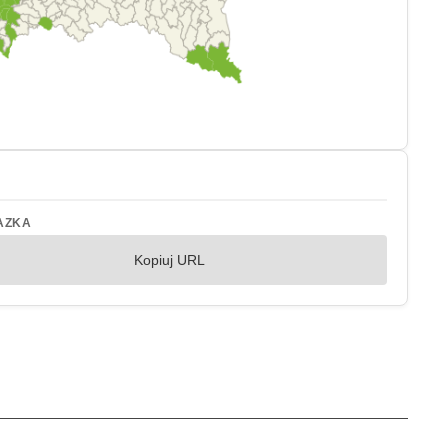
AZKA
Kopiuj URL