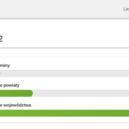
Lis
2
gminy
e powiaty
e województwa