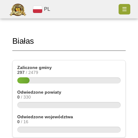
☰
PL
Białas
Zaliczone gminy
297
/ 2479
Odwiedzone powiaty
0
/ 330
Odwiedzone województwa
0
/ 16