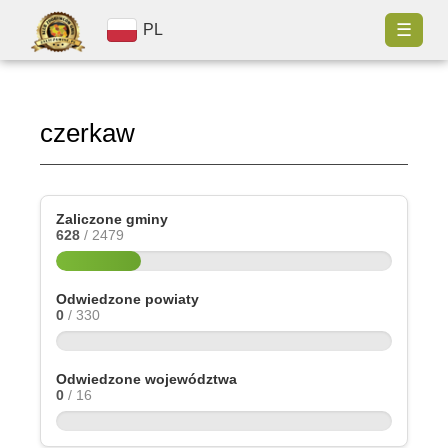
☰
PL
czerkaw
Zaliczone gminy
628
/ 2479
Odwiedzone powiaty
0
/ 330
Odwiedzone województwa
0
/ 16