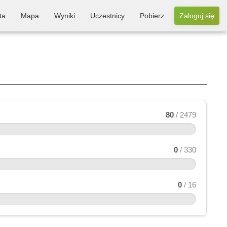
ta
Mapa
Wyniki
Uczestnicy
Pobierz
Zaloguj się
80
/ 2479
0
/ 330
0
/ 16