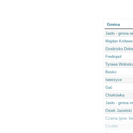
Gmina
Jasło - gmina w
Majdan Królews
Grodzisko Doln
Fredropol
Tyrawa Wołosk
Besko
Iwierzyce
Gać
Chorkówka
Jasło - gmina m
Osiek Jasielski
Czarna (pow. bi
Czudec