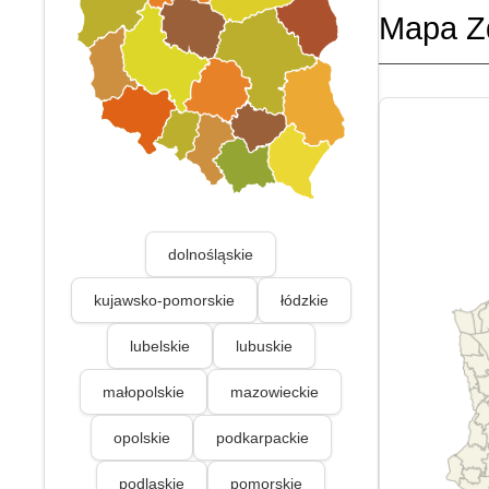
Mapa Z
dolnośląskie
kujawsko-pomorskie
łódzkie
lubelskie
lubuskie
małopolskie
mazowieckie
opolskie
podkarpackie
podlaskie
pomorskie