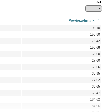
Rok
Powierzchnia km²
93.10
155.80
78.42
159.68
68.60
27.60
65.56
35.95
77.62
36.65
60.47
184.62
84.96