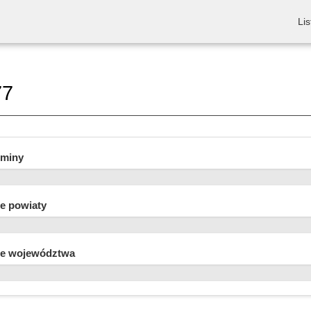
Lis
77
gminy
e powiaty
e województwa