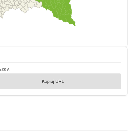
AZKA
Kopiuj URL