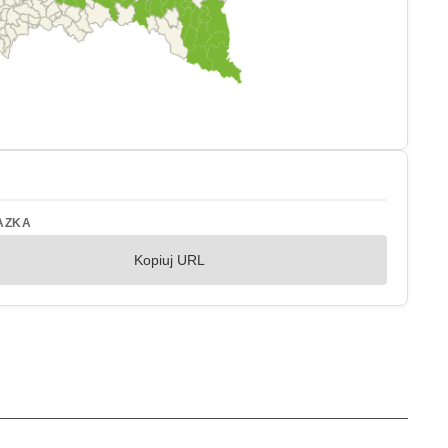
AZKA
Kopiuj URL