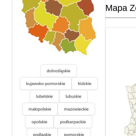
Mapa Z
dolnośląskie
kujawsko-pomorskie
łódzkie
lubelskie
lubuskie
małopolskie
mazowieckie
opolskie
podkarpackie
podlaskie
pomorskie