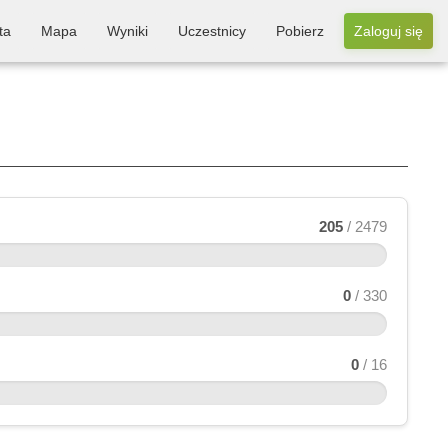
ta
Mapa
Wyniki
Uczestnicy
Pobierz
Zaloguj się
205
/ 2479
0
/ 330
0
/ 16