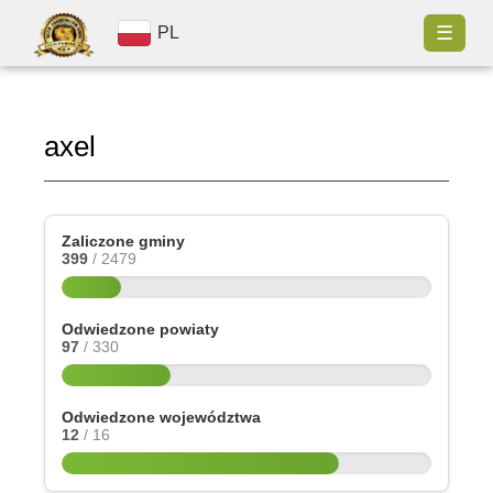
☰
PL
axel
Zaliczone gminy
399
/ 2479
Odwiedzone powiaty
97
/ 330
Odwiedzone województwa
12
/ 16