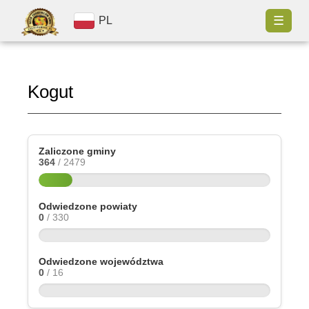
☰
PL
Kogut
Zaliczone gminy
364
/ 2479
Odwiedzone powiaty
0
/ 330
Odwiedzone województwa
0
/ 16