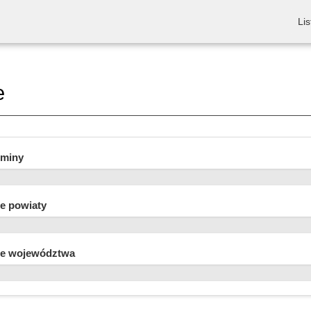
Lis
e
gminy
e powiaty
e województwa