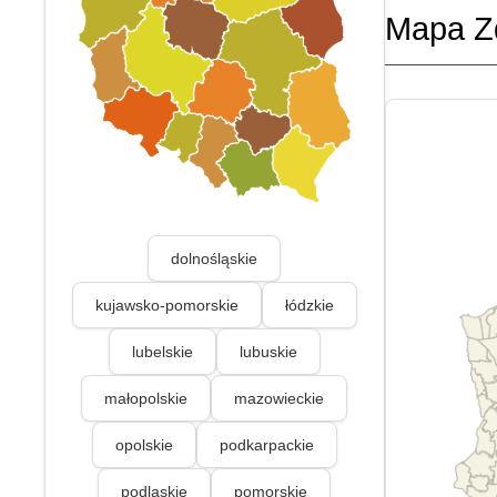
Mapa Z
dolnośląskie
kujawsko-pomorskie
łódzkie
lubelskie
lubuskie
małopolskie
mazowieckie
opolskie
podkarpackie
podlaskie
pomorskie