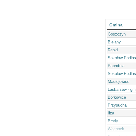
Gmina
Goszczyn
Bielany
Repki
Sokołów Podlask
Paprotnia
Sokołów Podlask
Maciejowice
Łaskarzew - gm
Borkowice
Przysucha
Iłża
Brody
Wąchock