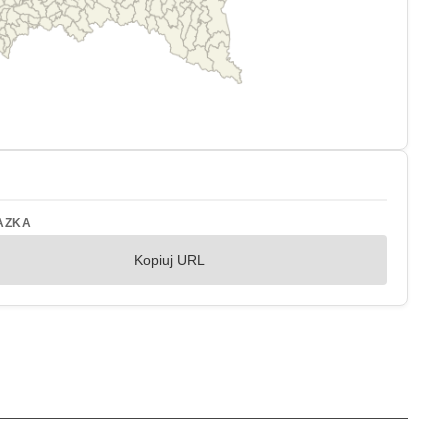
AZKA
Kopiuj URL