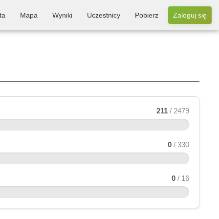
ta
Mapa
Wyniki
Uczestnicy
Pobierz
Zaloguj się
211
/ 2479
0
/ 330
0
/ 16