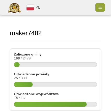
☰
PL
maker7482
Zaliczone gminy
168
/ 2479
Odwiedzone powiaty
75
/ 330
Odwiedzone województwa
14
/ 16