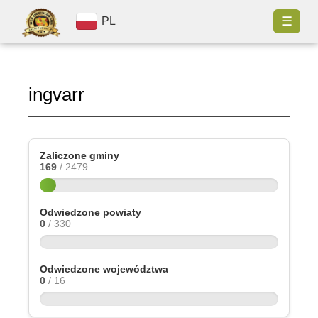
☰
PL
ingvarr
Zaliczone gminy
169
/ 2479
Odwiedzone powiaty
0
/ 330
Odwiedzone województwa
0
/ 16