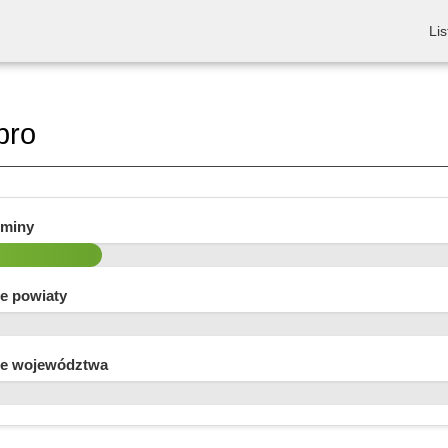
Lis
bro
gminy
e powiaty
e województwa