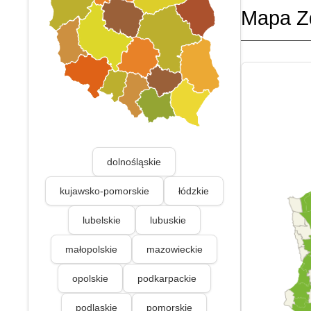
Mapa Z
dolnośląskie
kujawsko-pomorskie
łódzkie
lubelskie
lubuskie
małopolskie
mazowieckie
opolskie
podkarpackie
podlaskie
pomorskie