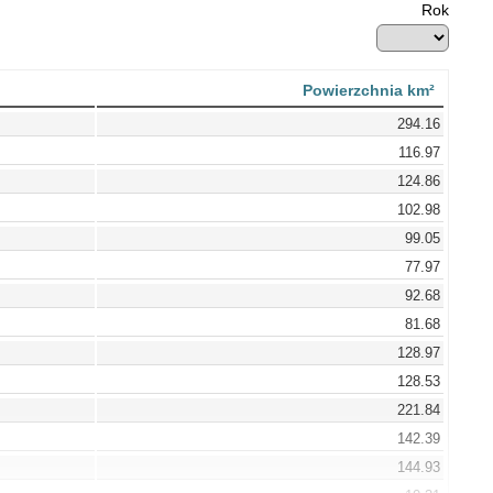
Rok
Powierzchnia km²
294.16
116.97
124.86
102.98
99.05
77.97
92.68
81.68
128.97
128.53
221.84
142.39
144.93