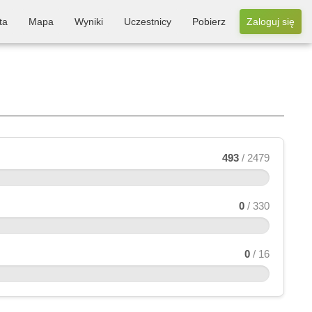
ta
Mapa
Wyniki
Uczestnicy
Pobierz
Zaloguj się
493
/ 2479
0
/ 330
0
/ 16