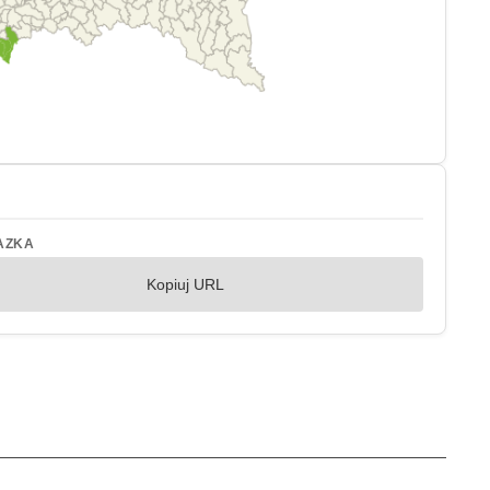
AZKA
Kopiuj URL