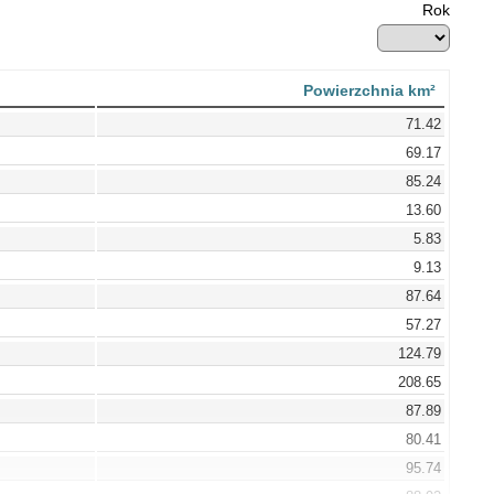
Rok
Powierzchnia km²
71.42
69.17
85.24
13.60
5.83
9.13
87.64
57.27
124.79
208.65
87.89
80.41
95.74