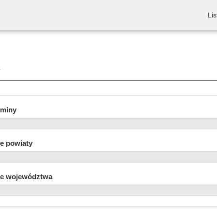
Lis
k
gminy
e powiaty
e województwa