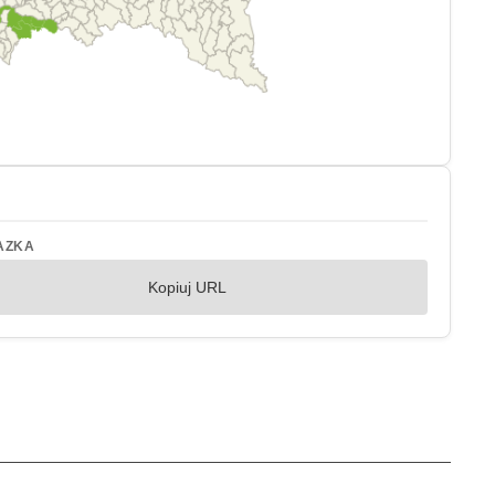
AZKA
Kopiuj URL