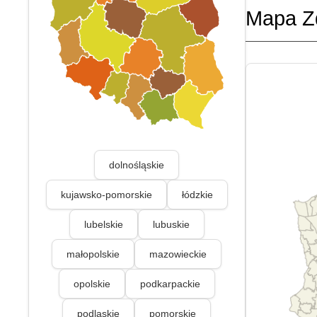
Mapa Z
dolnośląskie
kujawsko-pomorskie
łódzkie
lubelskie
lubuskie
małopolskie
mazowieckie
opolskie
podkarpackie
podlaskie
pomorskie