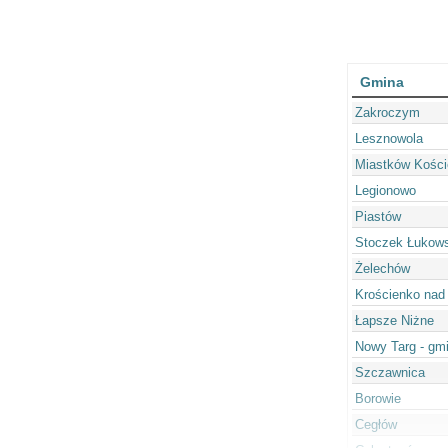
Gmina
Zakroczym
Lesznowola
Miastków Kości
Legionowo
Piastów
Stoczek Łukows
Żelechów
Krościenko nad
Łapsze Niżne
Nowy Targ - gmi
Szczawnica
Borowie
Cegłów