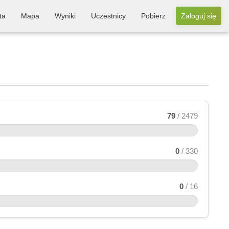
ta
Mapa
Wyniki
Uczestnicy
Pobierz
Zaloguj się
79
/ 2479
0
/ 330
0
/ 16