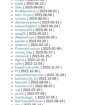
edytq
( 2023-06-10 )
Siles
( 2023-06-09 )
RedBlacksFan
( 2023-06-07 )
Neru Kross
( 2023-06-06 )
tomstar
( 2023-06-03 )
damianopantani
( 2023-05-31 )
ksiazezbajkiem
( 2023-05-24 )
kondzio443
( 2023-05-11 )
aniaj26
( 2023-05-02 )
Watykańczyk
( 2023-04-29 )
kambis
( 2023-03-20 )
wiaterek
( 2023-03-18 )
PrzemekLesman
( 2023-02-09 )
maciej_bilip
( 2023-01-27 )
marianek
( 2023-01-25 )
Agnes
( 2022-12-31 )
azlid
( 2022-12-03 )
franek-pokrywko
( 2022-11-07 )
Pi
( 2022-10-30 )
wspodnicynaszosie
( 2022-10-29 )
kazmierz18_2
( 2022-10-08 )
MaciekK
( 2022-08-08 )
kazmierz18
( 2022-08-07 )
urg
( 2022-07-25 )
jarmik
( 2022-07-09 )
mambalaga_
( 2022-07-05 )
BukTwardeDrzewo
( 2022-06-19 )
qba
( 2022-05-14 )