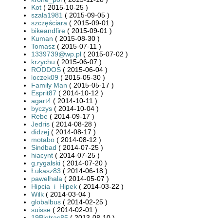
Kot
( 2015-10-25 )
szala1981
( 2015-09-05 )
szczęściara
( 2015-09-01 )
bikeandfire
( 2015-09-01 )
Kuman
( 2015-08-30 )
Tomasz
( 2015-07-11 )
1339739@wp.pl
( 2015-07-02 )
krzychu
( 2015-06-07 )
RODDOS
( 2015-06-04 )
loczek09
( 2015-05-30 )
Family Man
( 2015-05-17 )
Esprit87
( 2014-10-12 )
agart4
( 2014-10-11 )
byczys
( 2014-10-04 )
Rebe
( 2014-09-17 )
Jedris
( 2014-08-28 )
didzej
( 2014-08-17 )
motabo
( 2014-08-12 )
Sindbad
( 2014-07-25 )
hiacynt
( 2014-07-25 )
g.rygalski
( 2014-07-20 )
Łukasz83
( 2014-06-18 )
pawelhala
( 2014-05-07 )
Hipcia_i_Hipek
( 2014-03-22 )
Wilk
( 2014-03-04 )
globalbus
( 2014-02-25 )
suisse
( 2014-02-01 )
19Piotras85
( 2013-08-10 )