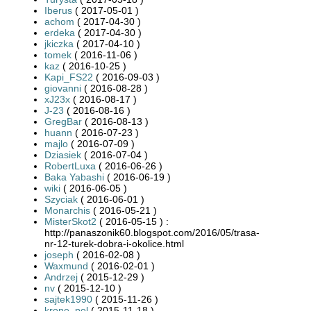
Iberus
( 2017-05-01 )
achom
( 2017-04-30 )
erdeka
( 2017-04-30 )
jkiczka
( 2017-04-10 )
tomek
( 2016-11-06 )
kaz
( 2016-10-25 )
Kapi_FS22
( 2016-09-03 )
giovanni
( 2016-08-28 )
xJ23x
( 2016-08-17 )
J-23
( 2016-08-16 )
GregBar
( 2016-08-13 )
huann
( 2016-07-23 )
majlo
( 2016-07-09 )
Dziasiek
( 2016-07-04 )
RobertLuxa
( 2016-06-26 )
Baka Yabashi
( 2016-06-19 )
wiki
( 2016-06-05 )
Szyciak
( 2016-06-01 )
Monarchis
( 2016-05-21 )
MisterSkot2
( 2016-05-15 ) :
http://panaszonik60.blogspot.com/2016/05/trasa-
nr-12-turek-dobra-i-okolice.html
joseph
( 2016-02-08 )
Waxmund
( 2016-02-01 )
Andrzej
( 2015-12-29 )
nv
( 2015-12-10 )
sajtek1990
( 2015-11-26 )
krone_pol
( 2015-11-18 )