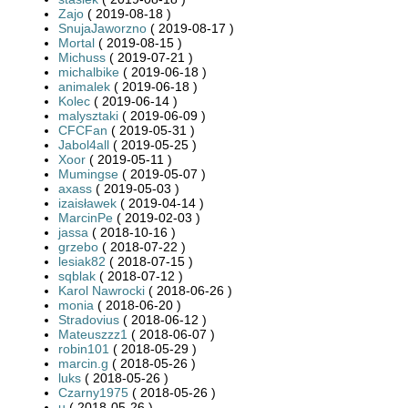
Zajo
( 2019-08-18 )
SnujaJaworzno
( 2019-08-17 )
Mortal
( 2019-08-15 )
Michuss
( 2019-07-21 )
michalbike
( 2019-06-18 )
animalek
( 2019-06-18 )
Kolec
( 2019-06-14 )
malysztaki
( 2019-06-09 )
CFCFan
( 2019-05-31 )
Jabol4all
( 2019-05-25 )
Xoor
( 2019-05-11 )
Mumingse
( 2019-05-07 )
axass
( 2019-05-03 )
izaisławek
( 2019-04-14 )
MarcinPe
( 2019-02-03 )
jassa
( 2018-10-16 )
grzebo
( 2018-07-22 )
lesiak82
( 2018-07-15 )
sqblak
( 2018-07-12 )
Karol Nawrocki
( 2018-06-26 )
monia
( 2018-06-20 )
Stradovius
( 2018-06-12 )
Mateuszzz1
( 2018-06-07 )
robin101
( 2018-05-29 )
marcin.g
( 2018-05-26 )
luks
( 2018-05-26 )
Czarny1975
( 2018-05-26 )
u
( 2018-05-26 )