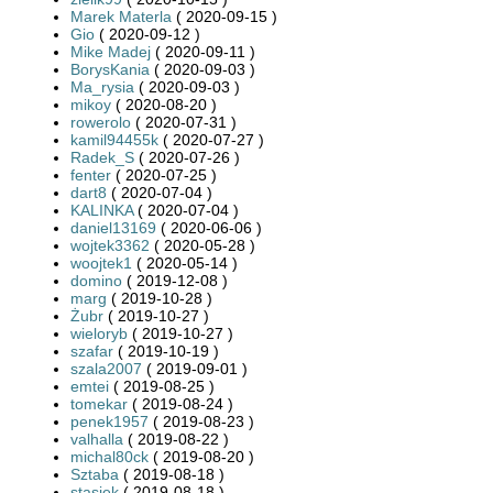
Marek Materla
( 2020-09-15 )
Gio
( 2020-09-12 )
Mike Madej
( 2020-09-11 )
BorysKania
( 2020-09-03 )
Ma_rysia
( 2020-09-03 )
mikoy
( 2020-08-20 )
rowerolo
( 2020-07-31 )
kamil94455k
( 2020-07-27 )
Radek_S
( 2020-07-26 )
fenter
( 2020-07-25 )
dart8
( 2020-07-04 )
KALINKA
( 2020-07-04 )
daniel13169
( 2020-06-06 )
wojtek3362
( 2020-05-28 )
woojtek1
( 2020-05-14 )
domino
( 2019-12-08 )
marg
( 2019-10-28 )
Żubr
( 2019-10-27 )
wieloryb
( 2019-10-27 )
szafar
( 2019-10-19 )
szala2007
( 2019-09-01 )
emtei
( 2019-08-25 )
tomekar
( 2019-08-24 )
penek1957
( 2019-08-23 )
valhalla
( 2019-08-22 )
michal80ck
( 2019-08-20 )
Sztaba
( 2019-08-18 )
stasiek
( 2019-08-18 )