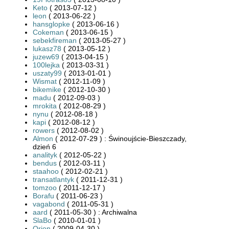
Keto
( 2013-07-12 )
leon
( 2013-06-22 )
hansglopke
( 2013-06-16 )
Cokeman
( 2013-06-15 )
sebekfireman
( 2013-05-27 )
lukasz78
( 2013-05-12 )
juzew69
( 2013-04-15 )
100lejka
( 2013-03-31 )
uszaty99
( 2013-01-01 )
Wismat
( 2012-11-09 )
bikemike
( 2012-10-30 )
madu
( 2012-09-03 )
mrokita
( 2012-08-29 )
nynu
( 2012-08-18 )
kapi
( 2012-08-12 )
rowers
( 2012-08-02 )
Almon
( 2012-07-29 ) : Świnoujście-Bieszczady,
dzień 6
analityk
( 2012-05-22 )
bendus
( 2012-03-11 )
staahoo
( 2012-02-21 )
transatlantyk
( 2011-12-31 )
tomzoo
( 2011-12-17 )
Borafu
( 2011-06-23 )
vagabond
( 2011-05-31 )
aard
( 2011-05-30 ) : Archiwalna
SlaBo
( 2010-01-01 )
Orion
( 2009-04-30 )