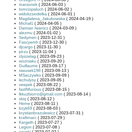
marsonek
( 2024-06-03 )
tomciopaluch
( 2024-06-02 )
widokzsiodelka
( 2024-06-01 )
Magdalena_Jakubowska
( 2024-04-19 )
Michał1
( 2024-04-05 )
Damian Iwanicz
( 2024-03-09 )
alezmu
( 2024-01-02 )
Sedymen
( 2023-12-31 )
Fascyemh
( 2023-12-30 )
djcargo
( 2023-11-30 )
pirzu
( 2023-11-04 )
zlyszelag
( 2023-09-23 )
wozniaku
( 2023-09-20 )
Guillaume
( 2023-09-17 )
siwusek198
( 2023-09-13 )
MSaczywko
( 2023-09-09 )
lechulysy
( 2023-09-05 )
veepek
( 2023-08-22 )
fastNfurious
( 2023-08-15 )
lkkuzbiorro@gmail.com
( 2023-08-14 )
skiq
( 2023-08-12 )
Heme
( 2023-08-11 )
bzyk69
( 2023-08-03 )
krystianbrazulewicz
( 2023-07-31 )
kraftmarc
( 2023-07-29 )
Kargeth
( 2023-07-27 )
Legion
( 2023-07-08 )
czupki
( 2023-07-02 )