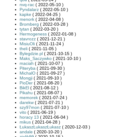
nvq-rac
( 2022-05-10 )
Pyndalarz
( 2022-05-10 )
kapke
( 2022-04-25 )
menork
( 2022-04-08 )
Bromberg
( 2022-03-28 )
tytan
( 2022-03-20 )
Hermogeness
( 2022-01-08 )
stavrozz
( 2021-12-21 )
MisiuOli
( 2021-11-24 )
theli
( 2021-11-05 )
Bylegdzie.pl
( 2021-10-15 )
Maks_Saczywko
( 2021-10-10 )
maciah
( 2021-10-07 )
Piteryba
( 2021-09-30 )
MichalO
( 2021-09-27 )
Mongji
( 2021-09-10 )
PioDer
( 2021-08-20 )
BikEl
( 2021-08-12 )
Pikahu
( 2021-08-07 )
memorek
( 2021-07-24 )
darekw
( 2021-07-21 )
szy97mon
( 2021-07-10 )
vito
( 2021-06-19 )
horacy 13
( 2021-06-04 )
mikus
( 2021-04-28 )
ŁukaszŁukaszŁukasz
( 2020-12-03 )
andale
( 2020-10-20 )
zielik99
( 2020-10-15 )