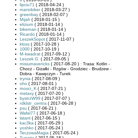
lipciu71
( 2018-04-24 )
mariobiker
( 2018-03-27 )
greenbay
( 2018-02-07 )
Mijah
( 2018-01-15 )
elizium
( 2018-01-14 )
bikeman
( 2018-01-14 )
Ricardo
( 2018-01-14 )
LeszekSopot
( 2017-11-07 )
kloss
( 2017-10-28 )
1000
( 2017-10-19 )
M-kwadrat
( 2017-09-12 )
Leszek G.
( 2017-09-05 )
misiumavericks
( 2017-08-20 ) : Trasa: Kotlin -
Chocz - Gizałki - Rzgów - Grodziec - Brudzew -
Dobra - Kawęczyn - Turek
trynia
( 2017-08-09 )
oho
( 2017-08-01 )
mosci_K
( 2017-07-21 )
metaxy
( 2017-07-20 )
bystrzW99
( 2017-07-07 )
rdklstr_centra
( 2017-06-28 )
psu
( 2017-06-21 )
Wafel77
( 2017-06-18 )
latant
( 2017-06-15 )
kac3ka
( 2017-05-29 )
yoshko
( 2017-05-24 )
TeczowaMagia
( 2017-05-24 )
Turysta
( 2017-05-18 )