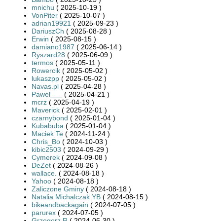
mnichu
( 2025-10-19 )
VonPiter
( 2025-10-07 )
adrian19921
( 2025-09-23 )
DariuszCh
( 2025-08-28 )
Erwin
( 2025-08-15 )
damiano1987
( 2025-06-14 )
Ryszard28
( 2025-06-09 )
termos
( 2025-05-11 )
Rowercik
( 2025-05-02 )
lukaszpp
( 2025-05-02 )
Navas.pl
( 2025-04-28 )
Pawel___
( 2025-04-21 )
mcrz
( 2025-04-19 )
Maverick
( 2025-02-01 )
czarnybond
( 2025-01-04 )
Kubabuba
( 2025-01-04 )
Maciek Te
( 2024-11-24 )
Chris_Bo
( 2024-10-03 )
kibic2503
( 2024-09-29 )
Cymerek
( 2024-09-08 )
DeZet
( 2024-08-26 )
wallace.
( 2024-08-18 )
Yahoo
( 2024-08-18 )
Zaliczone Gminy
( 2024-08-18 )
Natalia Michalczak YB
( 2024-08-15 )
bikeandbackagain
( 2024-07-05 )
parurex
( 2024-07-05 )
Grzegorz R
( 2024-06-30 )