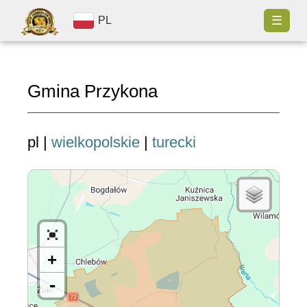
☰
PL
Gmina Przykona
pl |
wielkopolskie
|
turecki
+
-