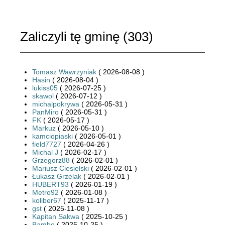
Zaliczyli tę gminę (
303
)
Tomasz Wawrzyniak
( 2026-08-08 )
Hasin
( 2026-08-04 )
lukiss05
( 2026-07-25 )
skawol
( 2026-07-12 )
michalpokrywa
( 2026-05-31 )
PanMiro
( 2026-05-31 )
FK
( 2026-05-17 )
Markuz
( 2026-05-10 )
kamciopiaski
( 2026-05-01 )
field7727
( 2026-04-26 )
Michal J
( 2026-02-17 )
Grzegorz88
( 2026-02-01 )
Mariusz Ciesielski
( 2026-02-01 )
Łukasz Grzelak
( 2026-02-01 )
HUBERT93
( 2026-01-19 )
Metro92
( 2026-01-08 )
koliber67
( 2025-11-17 )
gst
( 2025-11-08 )
Kapitan Sakwa
( 2025-10-25 )
Bambo
( 2025-10-25 )