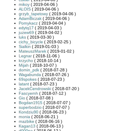
mikoy
( 2019-04-06 )
ALOIS
( 2019-04-06 )
grzyb_tapetowy
( 2019-04-06 )
AdamBiczak
( 2019-04-06 )
Pomykacz
( 2019-04-04 )
edytq17
( 2019-04-03 )
juzew69
( 2019-04-02 )
luks
( 2019-03-30 )
cichy_bicycle
( 2019-02-25 )
Sialkin
( 2019-01-03 )
MateuszMarek
( 2019-01-02 )
Legnar
( 2018-11-06 )
krzycho
( 2018-10-14 )
Mijah
( 2018-10-07 )
domin_pdk
( 2018-07-28 )
Wagabunda
( 2018-07-26 )
69spokes
( 2018-07-23 )
latant
( 2018-07-23 )
JacekCendrowski
( 2018-07-20 )
Fascyemh
( 2018-07-12 )
Gio
( 2018-07-08 )
Bogdan1915
( 2018-07-07 )
superbodzio
( 2018-07-07 )
Kondziu90
( 2018-06-23 )
monia
( 2018-06-21 )
mazbike
( 2018-06-16 )
Kagan13
( 2018-06-13 )
d000pa
( 2018-06-12 )