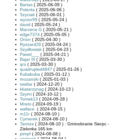
Bartas
( 2025-06-09 )
Polenta
( 2025-06-06 )
Szyciak
( 2025-06-01 )
wycior99
( 2025-05-24 )
david
( 2025-05-24 )
Marzena G
( 2025-05-21 )
edge7374
( 2025-05-05 )
Orion
( 2025-04-30 )
Ryszard28
( 2025-04-24 )
Szydłowiak
( 2025-04-23 )
Pawel___
( 2025-04-21 )
Bajar III
( 2025-03-30 )
qrs
( 2025-03-30 )
quadrupled4847
( 2025-01-26 )
Kubabuba
( 2025-01-12 )
mozanski
( 2025-01-03 )
swidar
( 2024-12-20 )
kkatarzynag
( 2024-10-13 )
Szymi
( 2024-10-12 )
Tomek13
( 2024-09-28 )
Mreto
( 2024-09-19 )
wallace.
( 2024-09-15 )
m11r
( 2024-08-10 )
Cymerek
( 2024-08-10 )
Tamiza
( 2024-08-10 ) : Gminobranie Sierpc -
Zielonka 165 km
pimpf
( 2024-08-08 )
wiaterek
( 2024-08-04 )