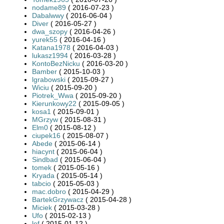
nodame89
( 2016-07-23 )
Dabalwwy
( 2016-06-04 )
Diver
( 2016-05-27 )
dwa_szopy
( 2016-04-26 )
yurek55
( 2016-04-16 )
Katana1978
( 2016-04-03 )
lukasz1994
( 2016-03-28 )
KontoBezNicku
( 2016-03-20 )
Bamber
( 2015-10-03 )
lgrabowski
( 2015-09-27 )
Wiciu
( 2015-09-20 )
Piotrek_Wwa
( 2015-09-20 )
Kierunkowy22
( 2015-09-05 )
kosa1
( 2015-09-01 )
MGrzyw
( 2015-08-31 )
Elm0
( 2015-08-12 )
ciupek16
( 2015-08-07 )
Abede
( 2015-06-14 )
hiacynt
( 2015-06-04 )
Sindbad
( 2015-06-04 )
tomek
( 2015-05-16 )
Kryada
( 2015-05-14 )
tabcio
( 2015-05-03 )
mac.dobro
( 2015-04-29 )
BartekGrzywacz
( 2015-04-28 )
Miciek
( 2015-03-28 )
Ufo
( 2015-02-13 )
lef
( 2015-01-12 )