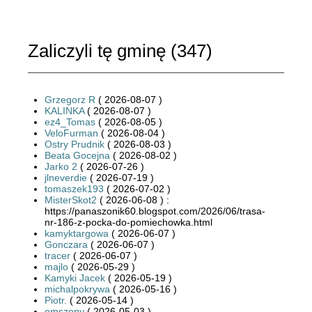
Zaliczyli tę gminę (
347
)
Grzegorz R
( 2026-08-07 )
KALINKA
( 2026-08-07 )
ez4_Tomas
( 2026-08-05 )
VeloFurman
( 2026-08-04 )
Ostry Prudnik
( 2026-08-03 )
Beata Gocejna
( 2026-08-02 )
Jarko 2
( 2026-07-26 )
jlneverdie
( 2026-07-19 )
tomaszek193
( 2026-07-02 )
MisterSkot2
( 2026-06-08 ) :
https://panaszonik60.blogspot.com/2026/06/trasa-
nr-186-z-pocka-do-pomiechowka.html
kamyktargowa
( 2026-06-07 )
Gonczara
( 2026-06-07 )
tracer
( 2026-06-07 )
majlo
( 2026-05-29 )
Kamyki Jacek
( 2026-05-19 )
michalpokrywa
( 2026-05-16 )
Piotr.
( 2026-05-14 )
omszony
( 2026-05-03 )