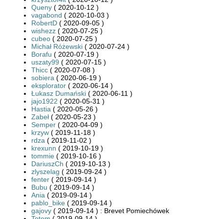
Queny
( 2020-10-12 )
vagabond
( 2020-10-03 )
RobertD
( 2020-09-05 )
wishezz
( 2020-07-25 )
cubeo
( 2020-07-25 )
Michał Różewski
( 2020-07-24 )
Borafu
( 2020-07-19 )
uszaty99
( 2020-07-15 )
Thicc
( 2020-07-08 )
sobiera
( 2020-06-19 )
eksplorator
( 2020-06-14 )
Łukasz Dumański
( 2020-06-11 )
jajo1922
( 2020-05-31 )
Hastia
( 2020-05-26 )
Zabeł
( 2020-05-23 )
Semper
( 2020-04-09 )
krzyw
( 2019-11-18 )
rdza
( 2019-11-02 )
krexunn
( 2019-10-19 )
tommie
( 2019-10-16 )
DariuszCh
( 2019-10-13 )
zlyszelag
( 2019-09-24 )
fenter
( 2019-09-14 )
Bubu
( 2019-09-14 )
Ania
( 2019-09-14 )
pablo_bike
( 2019-09-14 )
gajovy
( 2019-09-14 ) : Brevet Pomiechówek
Totom
( 2019-09-14 )