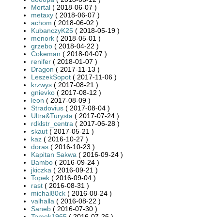
Mortal
( 2018-06-07 )
metaxy
( 2018-06-07 )
achom
( 2018-06-02 )
KubanczyK25
( 2018-05-19 )
menork
( 2018-05-01 )
grzebo
( 2018-04-22 )
Cokeman
( 2018-04-07 )
renifer
( 2018-01-07 )
Dragon
( 2017-11-13 )
LeszekSopot
( 2017-11-06 )
krzwys
( 2017-08-21 )
gnievko
( 2017-08-12 )
leon
( 2017-08-09 )
Stradovius
( 2017-08-04 )
Ultra&Turysta
( 2017-07-24 )
rdklstr_centra
( 2017-06-28 )
skaut
( 2017-05-21 )
kaz
( 2016-10-27 )
doras
( 2016-10-23 )
Kapitan Sakwa
( 2016-09-24 )
Bambo
( 2016-09-24 )
jkiczka
( 2016-09-21 )
Topek
( 2016-09-04 )
rast
( 2016-08-31 )
michal80ck
( 2016-08-24 )
valhalla
( 2016-08-22 )
Saneb
( 2016-07-30 )
Tomek1965
( 2016-07-26 )