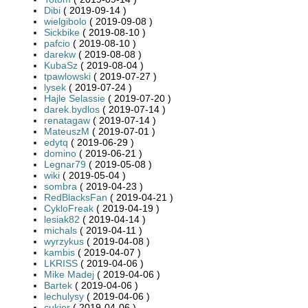
Dibi
( 2019-09-14 )
wielgibolo
( 2019-09-08 )
Sickbike
( 2019-08-10 )
pafcio
( 2019-08-10 )
darekw
( 2019-08-08 )
KubaSz
( 2019-08-04 )
tpawlowski
( 2019-07-27 )
lysek
( 2019-07-24 )
Hajle Selassie
( 2019-07-20 )
darek.bydlos
( 2019-07-14 )
renatagaw
( 2019-07-14 )
MateuszM
( 2019-07-01 )
edytq
( 2019-06-29 )
domino
( 2019-06-21 )
Legnar79
( 2019-05-08 )
wiki
( 2019-05-04 )
sombra
( 2019-04-23 )
RedBlacksFan
( 2019-04-21 )
CykloFreak
( 2019-04-19 )
lesiak82
( 2019-04-14 )
michals
( 2019-04-11 )
wyrzykus
( 2019-04-08 )
kambis
( 2019-04-07 )
LKRISS
( 2019-04-06 )
Mike Madej
( 2019-04-06 )
Bartek
( 2019-04-06 )
lechulysy
( 2019-04-06 )
cukier
( 2019-04-06 )