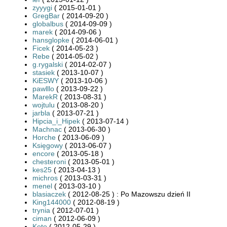
zyyygi
( 2015-01-01 )
GregBar
( 2014-09-20 )
globalbus
( 2014-09-09 )
marek
( 2014-09-06 )
hansglopke
( 2014-06-01 )
Ficek
( 2014-05-23 )
Rebe
( 2014-05-02 )
g.rygalski
( 2014-02-07 )
stasiek
( 2013-10-07 )
KiESWY
( 2013-10-06 )
pawlllo
( 2013-09-22 )
MarekR
( 2013-08-31 )
wojtulu
( 2013-08-20 )
jarbla
( 2013-07-21 )
Hipcia_i_Hipek
( 2013-07-14 )
Machnac
( 2013-06-30 )
Horche
( 2013-06-09 )
Księgowy
( 2013-06-07 )
encore
( 2013-05-18 )
chesteroni
( 2013-05-01 )
kes25
( 2013-04-13 )
michros
( 2013-03-31 )
menel
( 2013-03-10 )
blasiaczek
( 2012-08-25 ) : Po Mazowszu dzień II
King144000
( 2012-08-19 )
trynia
( 2012-07-01 )
ciman
( 2012-06-09 )
Keto
( 2012-05-29 )