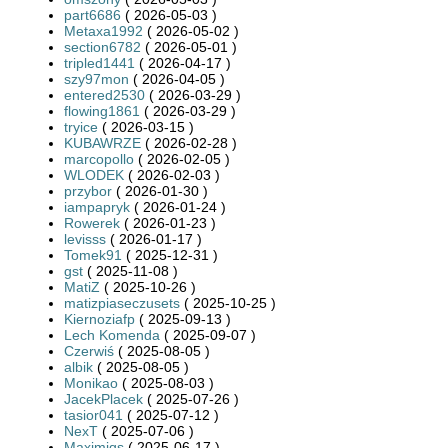
part6686
( 2026-05-03 )
Metaxa1992
( 2026-05-02 )
section6782
( 2026-05-01 )
tripled1441
( 2026-04-17 )
szy97mon
( 2026-04-05 )
entered2530
( 2026-03-29 )
flowing1861
( 2026-03-29 )
tryice
( 2026-03-15 )
KUBAWRZE
( 2026-02-28 )
marcopollo
( 2026-02-05 )
WLODEK
( 2026-02-03 )
przybor
( 2026-01-30 )
iampapryk
( 2026-01-24 )
Rowerek
( 2026-01-23 )
levisss
( 2026-01-17 )
Tomek91
( 2025-12-31 )
gst
( 2025-11-08 )
MatiZ
( 2025-10-26 )
matizpiaseczusets
( 2025-10-25 )
Kiernoziafp
( 2025-09-13 )
Lech Komenda
( 2025-09-07 )
Czerwiś
( 2025-08-05 )
albik
( 2025-08-05 )
Monikao
( 2025-08-03 )
JacekPlacek
( 2025-07-26 )
tasior041
( 2025-07-12 )
NexT
( 2025-07-06 )
Maximiqs
( 2025-06-17 )