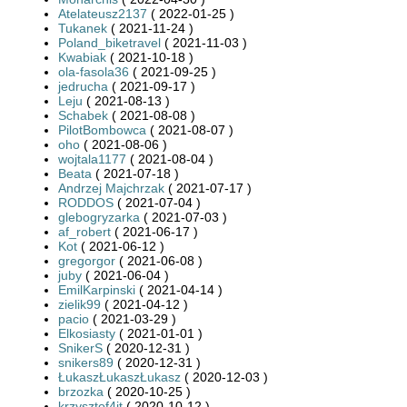
Atelateusz2137
( 2022-01-25 )
Tukanek
( 2021-11-24 )
Poland_biketravel
( 2021-11-03 )
Kwabiak
( 2021-10-18 )
ola-fasola36
( 2021-09-25 )
jedrucha
( 2021-09-17 )
Leju
( 2021-08-13 )
Schabek
( 2021-08-08 )
PilotBombowca
( 2021-08-07 )
oho
( 2021-08-06 )
wojtala1177
( 2021-08-04 )
Beata
( 2021-07-18 )
Andrzej Majchrzak
( 2021-07-17 )
RODDOS
( 2021-07-04 )
glebogryzarka
( 2021-07-03 )
af_robert
( 2021-06-17 )
Kot
( 2021-06-12 )
gregorgor
( 2021-06-08 )
juby
( 2021-06-04 )
EmilKarpinski
( 2021-04-14 )
zielik99
( 2021-04-12 )
pacio
( 2021-03-29 )
Elkosiasty
( 2021-01-01 )
SnikerS
( 2020-12-31 )
snikers89
( 2020-12-31 )
ŁukaszŁukaszŁukasz
( 2020-12-03 )
brzozka
( 2020-10-25 )
krzysztof4it
( 2020-10-12 )