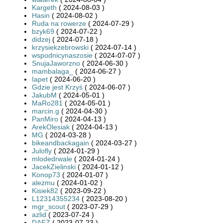
Kargeth
( 2024-08-03 )
Hasin
( 2024-08-02 )
Ruda na rowerze
( 2024-07-29 )
bzyk69
( 2024-07-22 )
didzej
( 2024-07-18 )
krzysiekzebrowski
( 2024-07-14 )
wspodnicynaszosie
( 2024-07-07 )
SnujaJaworzno
( 2024-06-30 )
mambalaga_
( 2024-06-27 )
Iapet
( 2024-06-20 )
Gdzie jest Krzyś
( 2024-06-07 )
JakubM
( 2024-05-01 )
MaRo281
( 2024-05-01 )
marcin.g
( 2024-04-30 )
PanMiro
( 2024-04-13 )
ArekOlesiak
( 2024-04-13 )
MG
( 2024-03-28 )
bikeandbackagain
( 2024-03-27 )
Julofly
( 2024-01-29 )
mlodedrwale
( 2024-01-24 )
JacekZielinski
( 2024-01-12 )
Konop73
( 2024-01-07 )
alezmu
( 2024-01-02 )
Kisiek82
( 2023-09-22 )
L12314355234
( 2023-08-20 )
mgr_scout
( 2023-07-29 )
azlid
( 2023-07-24 )
DAFZ
( 2023-07-23 )