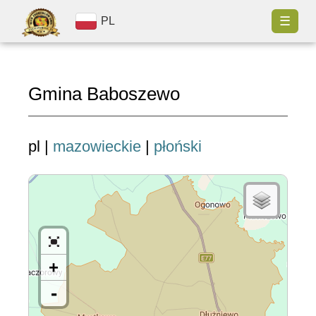
☰
PL
Gmina Baboszewo
pl |
mazowieckie
|
płoński
+
-