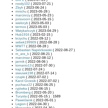
roody102
( 2023-07-21 )
Zbyh
( 2023-06-24 )
mnichu
( 2023-05-28 )
marcinrzy
( 2023-05-23 )
jorisvoorn
( 2023-05-15 )
wieloryb
( 2023-05-03 )
termos
( 2023-05-03 )
Watykańczyk
( 2023-04-29 )
Hub1916
( 2023-02-15 )
krzychu
( 2022-09-12 )
sebek199909
( 2022-08-28 )
MW77
( 2022-08-28 )
Sebastian Napiórkowski
( 2022-08-27 )
m_are_k
( 2022-08-21 )
marcinwz
( 2022-08-12 )
jarmik
( 2022-08-06 )
tomanio13
( 2022-07-30 )
kajz
( 2022-07-24 )
siwusek198
( 2022-07-14 )
czupki
( 2022-07-02 )
Karol Grzesik
( 2022-07-02 )
puchacz22
( 2022-06-25 )
ryjówka
( 2022-06-15 )
Bromberg
( 2022-05-20 )
Turysta
( 2022-05-15 ) : 1589
PawelJanik
( 2022-05-01 )
Legion
( 2022-04-30 )
Monarchis
( 2022-04-30 )