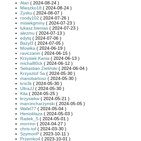
Alan
( 2024-08-24 )
Mieszko18
( 2024-08-24 )
Zysku
( 2024-08-07 )
roody102
( 2024-07-26 )
misiekgminy
( 2024-07-23 )
lukasz.bienias
( 2024-07-23 )
alezmu
( 2024-07-13 )
edytq
( 2024-07-06 )
Bazyl3
( 2024-07-05 )
Mowika
( 2024-06-19 )
raviczanin
( 2024-06-15 )
Krzysiek Kania
( 2024-06-13 )
michal80ck
( 2024-06-12 )
Sebastian Zieliński
( 2024-06-04 )
Krzysztof Sa
( 2024-05-30 )
manobartosz
( 2024-05-30 )
kris3k
( 2024-05-30 )
UltraJJ
( 2024-05-30 )
Kita
( 2024-05-25 )
krzysiekw
( 2024-05-21 )
marcincharzynski
( 2024-05-05 )
Wafel77
( 2024-05-04 )
Henioblaza
( 2024-05-03 )
Radek_S
( 2024-05-01 )
morrinn
( 2024-04-27 )
chris-tof
( 2024-03-30 )
SzymonP
( 2023-10-11 )
Przemko4
( 2023-10-01 )