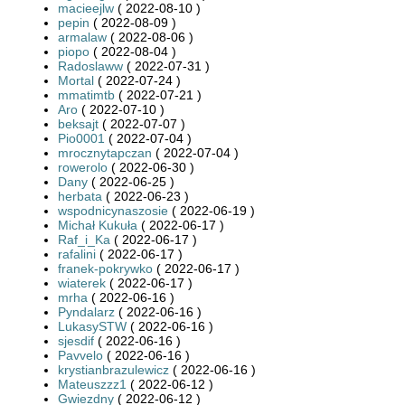
macieejlw
( 2022-08-10 )
pepin
( 2022-08-09 )
armalaw
( 2022-08-06 )
piopo
( 2022-08-04 )
Radoslaww
( 2022-07-31 )
Mortal
( 2022-07-24 )
mmatimtb
( 2022-07-21 )
Aro
( 2022-07-10 )
beksajt
( 2022-07-07 )
Pio0001
( 2022-07-04 )
mrocznytapczan
( 2022-07-04 )
rowerolo
( 2022-06-30 )
Dany
( 2022-06-25 )
herbata
( 2022-06-23 )
wspodnicynaszosie
( 2022-06-19 )
Michał Kukuła
( 2022-06-17 )
Raf_i_Ka
( 2022-06-17 )
rafalini
( 2022-06-17 )
franek-pokrywko
( 2022-06-17 )
wiaterek
( 2022-06-17 )
mrha
( 2022-06-16 )
Pyndalarz
( 2022-06-16 )
LukasySTW
( 2022-06-16 )
sjesdif
( 2022-06-16 )
Pavvelo
( 2022-06-16 )
krystianbrazulewicz
( 2022-06-16 )
Mateuszzz1
( 2022-06-12 )
Gwiezdny
( 2022-06-12 )