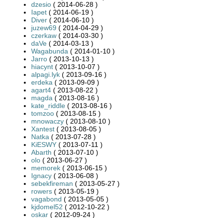
dzesio
( 2014-06-28 )
Iapet
( 2014-06-19 )
Diver
( 2014-06-10 )
juzew69
( 2014-04-29 )
czerkaw
( 2014-03-30 )
daVe
( 2014-03-13 )
Wagabunda
( 2014-01-10 )
Jarro
( 2013-10-13 )
hiacynt
( 2013-10-07 )
alpagi.lyk
( 2013-09-16 )
erdeka
( 2013-09-09 )
agart4
( 2013-08-22 )
magda
( 2013-08-16 )
kate_riddle
( 2013-08-16 )
tomzoo
( 2013-08-15 )
mnowaczy
( 2013-08-10 )
Xantest
( 2013-08-05 )
Natka
( 2013-07-28 )
KiESWY
( 2013-07-11 )
Abarth
( 2013-07-10 )
olo
( 2013-06-27 )
memorek
( 2013-06-15 )
Ignacy
( 2013-06-08 )
sebekfireman
( 2013-05-27 )
rowers
( 2013-05-19 )
vagabond
( 2013-05-05 )
kjdomel52
( 2012-10-22 )
oskar
( 2012-09-24 )