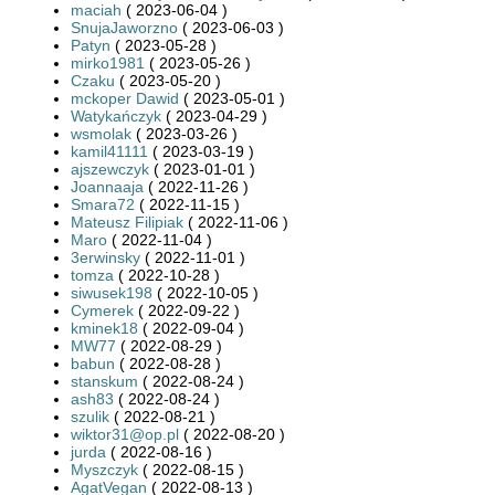
maciah
( 2023-06-04 )
SnujaJaworzno
( 2023-06-03 )
Patyn
( 2023-05-28 )
mirko1981
( 2023-05-26 )
Czaku
( 2023-05-20 )
mckoper Dawid
( 2023-05-01 )
Watykańczyk
( 2023-04-29 )
wsmolak
( 2023-03-26 )
kamil41111
( 2023-03-19 )
ajszewczyk
( 2023-01-01 )
Joannaaja
( 2022-11-26 )
Smara72
( 2022-11-15 )
Mateusz Filipiak
( 2022-11-06 )
Maro
( 2022-11-04 )
3erwinsky
( 2022-11-01 )
tomza
( 2022-10-28 )
siwusek198
( 2022-10-05 )
Cymerek
( 2022-09-22 )
kminek18
( 2022-09-04 )
MW77
( 2022-08-29 )
babun
( 2022-08-28 )
stanskum
( 2022-08-24 )
ash83
( 2022-08-24 )
szulik
( 2022-08-21 )
wiktor31@op.pl
( 2022-08-20 )
jurda
( 2022-08-16 )
Myszczyk
( 2022-08-15 )
AgatVegan
( 2022-08-13 )