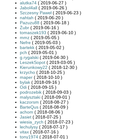
alutka74
( 2019-06-27 )
Jabol4all
( 2019-06-26 )
Szczesny Paweł
( 2019-06-23 )
nahtah
( 2019-06-20 )
Pazuzu88
( 2019-06-18 )
Żubr
( 2019-06-16 )
tomaszek193
( 2019-06-10 )
mmz
( 2019-05-05 )
Nefre
( 2019-05-03 )
bartekk
( 2019-05-02 )
pch
( 2019-05-01 )
g.rygalski
( 2019-04-30 )
LeszekSopot
( 2019-03-05 )
Kierunkowy22
( 2018-12-30 )
krzycho
( 2018-10-25 )
maper
( 2018-10-10 )
bylak
( 2018-09-16 )
Odi
( 2018-09-15 )
podrozebik
( 2018-09-03 )
malysztaki
( 2018-09-01 )
kaczorsm
( 2018-08-27 )
BarteQus
( 2018-08-09 )
achom
( 2018-08-06 )
Jasiet
( 2018-07-25 )
wiesia_zych
( 2018-07-23 )
lechulysy
( 2018-07-17 )
vitax
( 2018-07-16 )
tony1974
( 2018-07-01 )