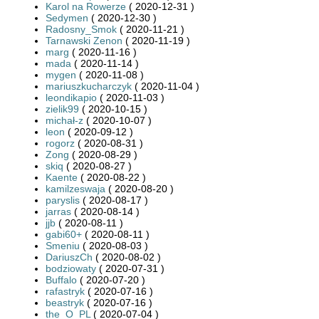
Karol na Rowerze
( 2020-12-31 )
Sedymen
( 2020-12-30 )
Radosny_Smok
( 2020-11-21 )
Tarnawski Zenon
( 2020-11-19 )
marg
( 2020-11-16 )
mada
( 2020-11-14 )
mygen
( 2020-11-08 )
mariuszkucharczyk
( 2020-11-04 )
leondikapio
( 2020-11-03 )
zielik99
( 2020-10-15 )
michał-z
( 2020-10-07 )
leon
( 2020-09-12 )
rogorz
( 2020-08-31 )
Zong
( 2020-08-29 )
skiq
( 2020-08-27 )
Kaente
( 2020-08-22 )
kamilzeswaja
( 2020-08-20 )
paryslis
( 2020-08-17 )
jarras
( 2020-08-14 )
jjb
( 2020-08-11 )
gabi60+
( 2020-08-11 )
Smeniu
( 2020-08-03 )
DariuszCh
( 2020-08-02 )
bodziowaty
( 2020-07-31 )
Buffalo
( 2020-07-20 )
rafastryk
( 2020-07-16 )
beastryk
( 2020-07-16 )
the_O_PL
( 2020-07-04 )