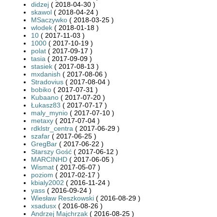
didzej
( 2018-04-30 )
skawol
( 2018-04-24 )
MSaczywko
( 2018-03-25 )
wlodek
( 2018-01-18 )
10
( 2017-11-03 )
1000
( 2017-10-19 )
polat
( 2017-09-17 )
tasia
( 2017-09-09 )
stasiek
( 2017-08-13 )
mxdanish
( 2017-08-06 )
Stradovius
( 2017-08-04 )
bobiko
( 2017-07-31 )
Kubaano
( 2017-07-20 )
Łukasz83
( 2017-07-17 )
maly_mynio
( 2017-07-10 )
metaxy
( 2017-07-04 )
rdklstr_centra
( 2017-06-29 )
szafar
( 2017-06-25 )
GregBar
( 2017-06-22 )
Starszy Gość
( 2017-06-12 )
MARCINHD
( 2017-06-05 )
Wismat
( 2017-05-07 )
poziom
( 2017-02-17 )
kbialy2002
( 2016-11-24 )
yass
( 2016-09-24 )
Wiesław Reszkowski
( 2016-08-29 )
xsadusx
( 2016-08-26 )
Andrzej Majchrzak
( 2016-08-25 )