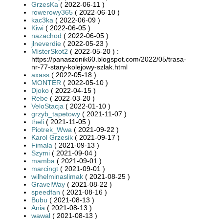
GrzesKa
( 2022-06-11 )
rowerowy365
( 2022-06-10 )
kac3ka
( 2022-06-09 )
Kiwi
( 2022-06-05 )
nazachod
( 2022-06-05 )
jlneverdie
( 2022-05-23 )
MisterSkot2
( 2022-05-20 ) :
https://panaszonik60.blogspot.com/2022/05/trasa-
nr-77-stary-kolejowy-szlak.html
axass
( 2022-05-18 )
MONTER
( 2022-05-10 )
Djoko
( 2022-04-15 )
Rebe
( 2022-03-20 )
VeloStacja
( 2022-01-10 )
grzyb_tapetowy
( 2021-11-07 )
theli
( 2021-11-05 )
Piotrek_Wwa
( 2021-09-22 )
Karol Grzesik
( 2021-09-17 )
Fimala
( 2021-09-13 )
Szymi
( 2021-09-04 )
mamba
( 2021-09-01 )
marcingt
( 2021-09-01 )
wilhelminaslimak
( 2021-08-25 )
GravelWay
( 2021-08-22 )
speedfan
( 2021-08-16 )
Bubu
( 2021-08-13 )
Ania
( 2021-08-13 )
wawal
( 2021-08-13 )