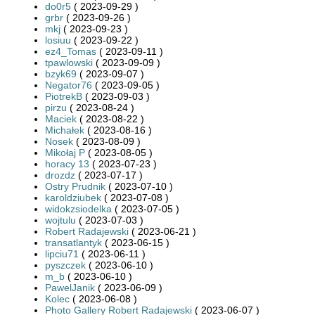
do0r5
( 2023-09-29 )
grbr
( 2023-09-26 )
mkj
( 2023-09-23 )
losiuu
( 2023-09-22 )
ez4_Tomas
( 2023-09-11 )
tpawlowski
( 2023-09-09 )
bzyk69
( 2023-09-07 )
Negator76
( 2023-09-05 )
PiotrekB
( 2023-09-03 )
pirzu
( 2023-08-24 )
Maciek
( 2023-08-22 )
Michałek
( 2023-08-16 )
Nosek
( 2023-08-09 )
Mikołaj P
( 2023-08-05 )
horacy 13
( 2023-07-23 )
drozdz
( 2023-07-17 )
Ostry Prudnik
( 2023-07-10 )
karoldziubek
( 2023-07-08 )
widokzsiodelka
( 2023-07-05 )
wojtulu
( 2023-07-03 )
Robert Radajewski
( 2023-06-21 )
transatlantyk
( 2023-06-15 )
lipciu71
( 2023-06-11 )
pyszczek
( 2023-06-10 )
m_b
( 2023-06-10 )
PawelJanik
( 2023-06-09 )
Kolec
( 2023-06-08 )
Photo Gallery Robert Radajewski
( 2023-06-07 )