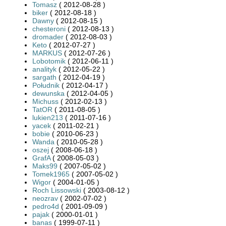
Tomasz
( 2012-08-28 )
biker
( 2012-08-18 )
Dawny
( 2012-08-15 )
chesteroni
( 2012-08-13 )
dromader
( 2012-08-03 )
Keto
( 2012-07-27 )
MARKUS
( 2012-07-26 )
Lobotomik
( 2012-06-11 )
analityk
( 2012-05-22 )
sargath
( 2012-04-19 )
Południk
( 2012-04-17 )
dewunska
( 2012-04-05 )
Michuss
( 2012-02-13 )
TatOR
( 2011-08-05 )
lukien213
( 2011-07-16 )
yacek
( 2011-02-21 )
bobie
( 2010-06-23 )
Wanda
( 2010-05-28 )
oszej
( 2008-06-18 )
GrafA
( 2008-05-03 )
Maks99
( 2007-05-02 )
Tomek1965
( 2007-05-02 )
Wigor
( 2004-01-05 )
Roch Lissowski
( 2003-08-12 )
neozrav
( 2002-07-02 )
pedro4d
( 2001-09-09 )
pajak
( 2000-01-01 )
banas
( 1999-07-11 )