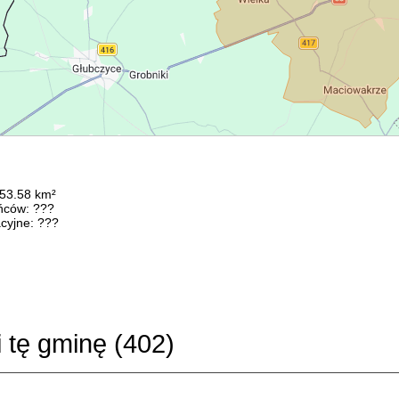
153.58 km²
ńców: ???
cyjne: ???
i tę gminę (
402
)