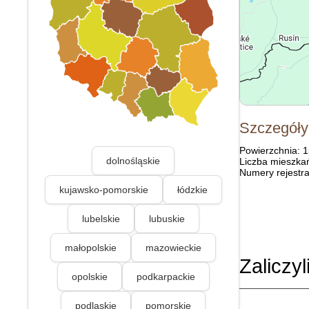
Szczegóły
Powierzchnia: 
dolnośląskie
Liczba mieszka
Numery rejestra
kujawsko-pomorskie
łódzkie
lubelskie
lubuskie
małopolskie
mazowieckie
Zaliczyl
opolskie
podkarpackie
podlaskie
pomorskie