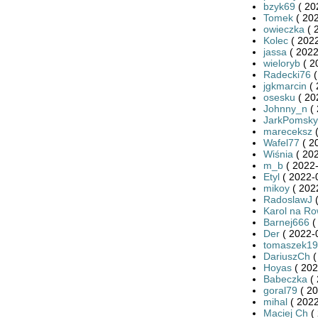
bzyk69
( 20
Tomek
( 202
owieczka
( 
Kolec
( 2022
jassa
( 2022
wieloryb
( 2
Radecki76
(
jgkmarcin
( 
osesku
( 20
Johnny_n
( 
JarkPomsky
mareceksz
(
Wafel77
( 2
Wiśnia
( 202
m_b
( 2022-
Etyl
( 2022-
mikoy
( 202
RadoslawJ
(
Karol na R
Barnej666
(
Der
( 2022-
tomaszek19
DariuszCh
(
Hoyas
( 202
Babeczka
( 
goral79
( 20
mihal
( 2022
Maciej Ch
( 