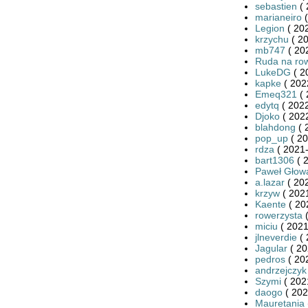
sebastien
( 
marianeiro
(
Legion
( 20
krzychu
( 20
mb747
( 20
Ruda na ro
LukeDG
( 2
kapke
( 202
Emeq321
( 
edytq
( 2022
Djoko
( 2022
blahdong
( 
pop_up
( 20
rdza
( 2021-
bart1306
( 
Paweł Głow
a.lazar
( 20
krzyw
( 2021
Kaente
( 20
rowerzysta
(
miciu
( 2021
jlneverdie
( 
Jagular
( 20
pedros
( 20
andrzejczyk
Szymi
( 202
daogo
( 202
Mauretania