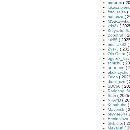
parurex
( 20
lukasz.bieni
foto_rajza
( 
nattasza
( 2
MSaczywko
kris3k
( 202
Krzysztof S
Bobofrut
( 2
luk85
( 2025
buchcik82
(
Zysku
( 202
Ola Ostra
( 
ogorek_kis
zchichu
( 20
arturteen
( 
ekokrzychu
Orion
( 2025
dami_cze
( 
SBC66
( 20
Radosny_S
Stan
( 2025-
NKAYD
( 20
Kubabuba
(
Maverick
( 
olivvier64
( 
Henioblaza
Skibidibi
( 2
Makalu8
( 2