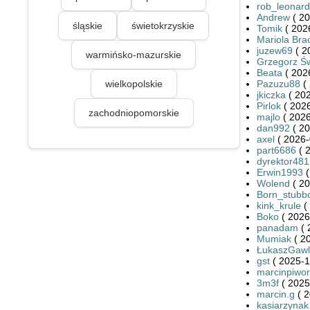
rob_leonar
Andrew
( 20
śląskie
świetokrzyskie
Tomik
( 202
Mariola Br
juzew69
( 2
warmińsko-mazurskie
Grzegorz Św
Beata
( 202
wielkopolskie
Pazuzu88
( 
jkiczka
( 202
Pirlok
( 2026
zachodniopomorskie
majlo
( 2026
dan992
( 20
axel
( 2026-
part6686
( 
dyrektor481
Erwin1993
(
Wolend
( 20
Born_stubb
kink_krule
(
Boko
( 2026
panadam
( 
Mumiak
( 2
ŁukaszGawl
gst
( 2025-1
marcinpiwor
3m3f
( 2025
marcin.g
( 2
kasiarzynak