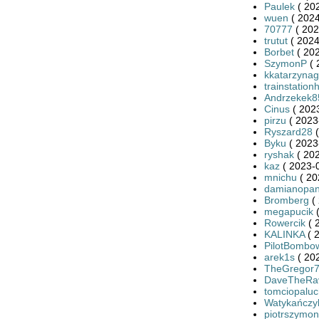
Paulek
( 20
wuen
( 2024
70777
( 202
trutut
( 2024
Borbet
( 202
SzymonP
( 
kkatarzynag
trainstation
Andrzekek8
Cinus
( 2023
pirzu
( 2023
Ryszard28
(
Byku
( 2023
ryshak
( 202
kaz
( 2023-0
mnichu
( 20
damianopan
Bromberg
( 
megapucik
(
Rowercik
( 
KALINKA
( 
PilotBombo
arek1s
( 20
TheGregor
DaveTheRa
tomciopaluc
Watykańczy
piotrszymo