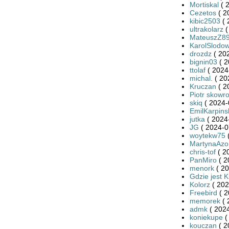
Mortiskal
( 
Cezetos
( 2
kibic2503
( 
ultrakolarz
(
MateuszZ8
KarolSlodow
drozdz
( 20
bignin03
( 2
ttolaf
( 2024
michal.
( 20
Kruczan
( 2
Piotr skowr
skiq
( 2024-
EmilKarpins
jutka
( 2024
JG
( 2024-0
woytekw75
(
MartynaAzo
chris-tof
( 2
PanMiro
( 2
menork
( 20
Gdzie jest K
Kolorz
( 202
Freebird
( 2
memorek
( 
admk
( 2024
koniekupe
(
kouczan
( 2