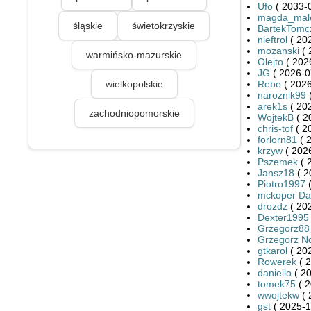
Ufo
( 2033-0
magda_mal
śląskie
świetokrzyskie
BartekTomc
nieftrol
( 20
mozanski
( 
warmińsko-mazurskie
Olejto
( 202
JG
( 2026-0
wielkopolskie
Rebe
( 2026
naroznik99
(
arek1s
( 20
zachodniopomorskie
WojtekB
( 2
chris-tof
( 2
forlorn81
( 
krzyw
( 2026
Pszemek
( 
Jansz18
( 2
Piotro1997
(
mckoper Da
drozdz
( 20
Dexter1995
Grzegorz88
Grzegorz N
gtkarol
( 20
Rowerek
( 2
daniello
( 20
tomek75
( 2
wwojtekw
( 
gst
( 2025-1