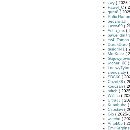
zwy
( 2025-
Pawel_C
( 2
guru8
( 202
Rafix Rado
pedziwiatr
(
juzew69
( 2
Asha_mx
( 
paweł dmitr
ez4_Tomas
DarekDaro
(
tasior041
( 
MatKolar
( 
Gajowyrowe
wicher_06
(
LeniwyTyta
siendziaty
( 
SBC66
( 20
Cezet88
( 2
kouczan
( 2
mitch
( 2025
Wiśnia
( 202
UltraJJ
( 20
Kubabuba
(
Czesław
( 2
Gio
( 2025-0
wiecha
( 20
Antek05
( 2
EmilKarpins