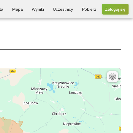
ta
Mapa
Wyniki
Uczestnicy
Pobierz
Zaloguj się