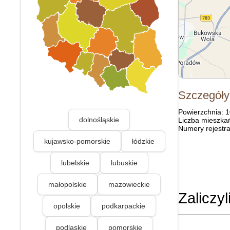
Szczegóły
Powierzchnia: 
dolnośląskie
Liczba mieszka
Numery rejestra
kujawsko-pomorskie
łódzkie
lubelskie
lubuskie
małopolskie
mazowieckie
Zaliczyl
opolskie
podkarpackie
podlaskie
pomorskie