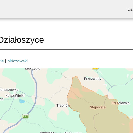
Lis
Działoszyce
ie
|
pińczowski