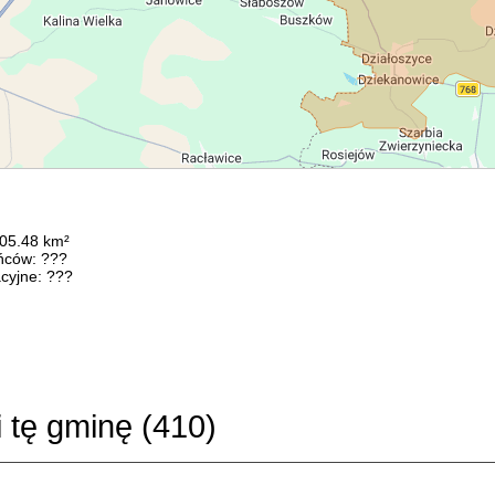
105.48 km²
ńców: ???
cyjne: ???
i tę gminę (
410
)