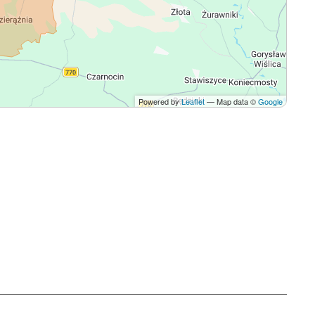
Powered by
Leaflet
— Map data ©
Google