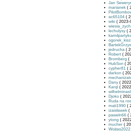
Jan Sewery
marianek
( 
PilotBombo
ac65104
( 2
wiki
( 2023-
wiesia_zych
lechulysy
( 
kamilpartyk
ogorek_kis
BartekGrzy
jedrucha
( 2
Robert
( 20
Bromberg
( 
HubSon
( 2
cypher81
( 
darkon
( 20
mechanizat
Dany
( 2022
Karql
( 2022
wilhelminas
Djoko
( 2022
Ruda na ro
mati1990
( 
izaisławek
(
paweln66
( 
ytong
( 2022
mucher
( 20
Wojtas2022