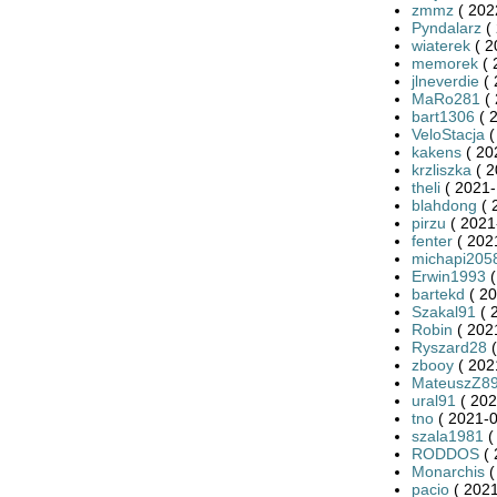
zmmz
( 202
Pyndalarz
( 
wiaterek
( 2
memorek
( 
jlneverdie
( 
MaRo281
( 
bart1306
( 
VeloStacja
(
kakens
( 20
krzliszka
( 2
theli
( 2021-
blahdong
( 
pirzu
( 2021
fenter
( 202
michapi205
Erwin1993
(
bartekd
( 20
Szakal91
( 
Robin
( 202
Ryszard28
(
zbooy
( 202
MateuszZ8
ural91
( 202
tno
( 2021-0
szala1981
(
RODDOS
( 
Monarchis
(
pacio
( 2021