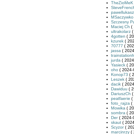
TheZioMeK
SteveFrenc
pawellukasz
MSaczywko
Szczesny P
Maciej Ch
( 
ultrakolarz
(
4gotten
( 20
kzurek
( 202
70777
( 202
jassa
( 2024
trainstation
jurda
( 2024
Yasieck
( 20
oho
( 2024-
Konop73
( 
Leszek
( 20
dacik
( 2024
Dawiduu
( 2
DariuszCh
(
peatfaerie
(
foto_rajza
( 
Mowika
( 20
sombra
( 20
Der
( 2024-
skaut
( 2024
Scyzor
( 20
marcinrzy
( 