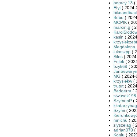
horacy 13
( 
Etyl
( 2024-
bikeandbac
Bubu
( 2024
MCPIK
( 20
marcin.g
( 2
KarolSlodow
kasin
( 2024
krzysiekzeb
Magdalena
lukaszpp
( 2
Siles
( 2024
Felek
( 2024
bzyk69
( 20
JanSewery
MG
( 2024-
krzysiekw
( 
trutut
( 2024
Badgerm
( 
siwusek198
SzymonP
( 
kkatarzynag
Szymi
( 202
Kierunkowy
mnichu
( 20
zlyszelag
( 
adrian070
(
Koniu
( 2023