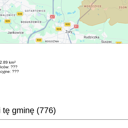
82.89 km²
ńców: ???
cyjne: ???
i tę gminę (
776
)