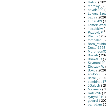
Rafcio
( 202
morowy
( 2
novel4900
(
Łukasz Szc
bada
( 2026
19dark89
( 
Tomek Woź
ketrabkliw
( 
PrzybyloP
( 
Plkozo
( 202
tompalec
( 
Born_stubb
Dexter1995
Morpheon9
Bwoah
( 20
BrowaRR
( 
Szymen199
Zbyszek W
(
Boko
( 2026
soul5600
( 
Berni
( 2026
combined1
JGaloch
( 2
Maverick
( 
Rafcio96
( 2
cytryn1910
(
gtkarol
( 20
panadam
( 