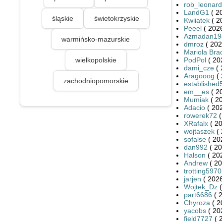
rob_leonar
LandG1
( 2
śląskie
świetokrzyskie
Kwiiatek
( 2
Peeel
( 2026
Azmadan19
warmińsko-mazurskie
dmroz
( 202
Mariola Br
wielkopolskie
PodPol
( 20
dami_cze
( 
Aragooog
( 
zachodniopomorskie
established
em__es
( 2
Mumiak
( 2
Adacio
( 20
rowerek72
(
XRafalx
( 20
wojtaszek
( 
sofalse
( 20
dan992
( 20
Halson
( 20
Andrew
( 20
trotting5970
jarjen
( 2026
Wojtek_Dz
(
part6686
( 
Chyroza
( 2
yacobs
( 20
field7727
( 