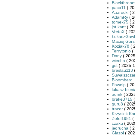
Blackthron
paco11
( 20
Aaarecki
( 2
AdamRy
( 2
tomek75
( 2
jot.kant
( 20
VretoX
( 202
ŁukaszGawl
Maciej Górs
Koziak78
( 
Terrytonio
( 
Dany
( 2025
wiecha
( 20
gst
( 2025-1
breslau113
(
Suwalszcza
Bloomberg
Pawelp
( 20
lukasz.bieni
admk
( 2025
brake3715
(
guru8
( 202
tracer
( 202
Krzysiek Ka
Zefel1981
(
czaku
( 202
jedrucha
( 2
Glazol
( 202