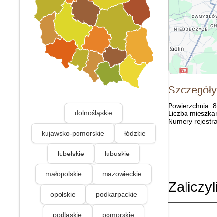
Szczegóły
Powierzchnia: 
dolnośląskie
Liczba mieszka
Numery rejestra
kujawsko-pomorskie
łódzkie
lubelskie
lubuskie
małopolskie
mazowieckie
Zaliczyl
opolskie
podkarpackie
podlaskie
pomorskie