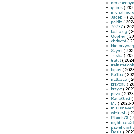
ormcocany
quiros
( 202
michal.mor
Jacek F
( 2
poldix
( 202
70777
( 202
losho.dg
( 2
Gopher
( 20
chris-tof
( 2
kkatarzynag
Szymi
( 202
Tusha
( 202
trutut
( 2024
trainstation
lupus
( 2023
Ko1ba
( 202
nattasza
( 2
krzychu
( 20
krzyw
( 2023
pirzu
( 2023
RadeGast
(
MJ
( 2023-0
misiumaveri
wieloryb
( 2
Placek78
( 
nightmare3
paweł dmitr
Dosia
( 2023