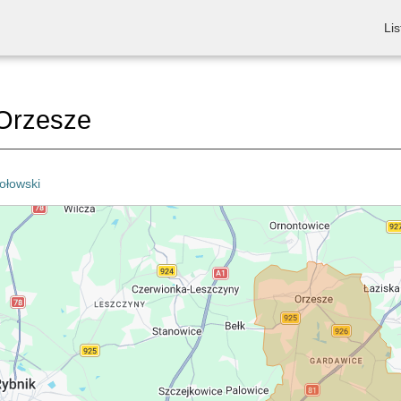
Lis
Orzesze
ołowski