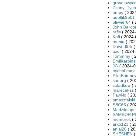
gravelowyc
Zimny_Tych
empy
( 2024
adolfik9501
olivvier64
( 
John Baildo
rafis
( 2024-
Kofi
( 2024-
monia
( 202
Dawod93r
(
axel
( 2024-
Tommmy
( 
EmilKarpins
JG
( 2024-0
michal.maj
PilotBombo
sadorg
( 20
zoladkow
( 
mareceksz
(
PawNo
( 20
pmasztalski
SBC66
( 20
Madziksupe
SAMBOR P
memorek
( 
arko123
( 2
aniaj26
( 20
SHESHEN
(