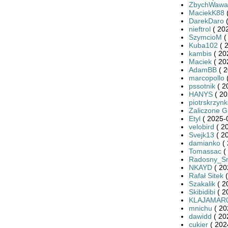
ZbychWawa
MaciekK88
(
DarekDaro
(
nieftrol
( 20
SzymcioM
(
Kuba102
( 
kambis
( 20
Maciek
( 20
AdamBB
( 2
marcopollo
(
pssotnik
( 2
HANYS
( 20
piotrskrzyn
Zaliczone 
Etyl
( 2025-
velobird
( 2
Svejk13
( 2
damianko
( 
Tomassac
(
Radosny_S
NKAYD
( 20
Rafał Sitek
(
Szakalik
( 2
Skibidibi
( 2
KLAJAMAR
mnichu
( 20
dawidd
( 20
cukier
( 202