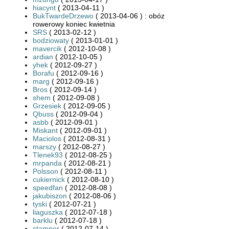
hiacynt
( 2013-04-11 )
BukTwardeDrzewo
( 2013-04-06 ) : obóz
rowerowy koniec kwietnia
SRS
( 2013-02-12 )
bodziowaty
( 2013-01-01 )
mavercik
( 2012-10-08 )
ardian
( 2012-10-05 )
yhek
( 2012-09-27 )
Borafu
( 2012-09-16 )
marg
( 2012-09-16 )
Bros
( 2012-09-14 )
shem
( 2012-09-08 )
Grzesiek
( 2012-09-05 )
Qbuss
( 2012-09-04 )
asbb
( 2012-09-01 )
Miskant
( 2012-09-01 )
Maciolos
( 2012-08-31 )
marszy
( 2012-08-27 )
Tlenek93
( 2012-08-25 )
mrpanda
( 2012-08-21 )
Polsson
( 2012-08-11 )
cukiernick
( 2012-08-10 )
speedfan
( 2012-08-08 )
jakubiszon
( 2012-08-06 )
tyski
( 2012-07-21 )
liaguszka
( 2012-07-18 )
barklu
( 2012-07-18 )
stamper
( 2012-07-14 )