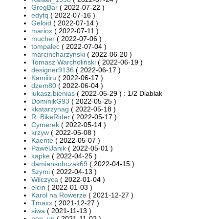
GregBar
( 2022-07-22 )
edytq
( 2022-07-16 )
Geloid
( 2022-07-14 )
mariox
( 2022-07-11 )
mucher
( 2022-07-06 )
tompalec
( 2022-07-04 )
marcincharzynski
( 2022-06-20 )
Tomasz Warcholiński
( 2022-06-19 )
designer9136
( 2022-06-17 )
Kamiiiru
( 2022-06-17 )
dzem80
( 2022-06-04 )
lukasz.bienias
( 2022-05-29 ) : 1/2 Diablak
DominikG93
( 2022-05-25 )
kkatarzynag
( 2022-05-18 )
R. BikeRider
( 2022-05-17 )
Cymerek
( 2022-05-14 )
krzyw
( 2022-05-08 )
Kaente
( 2022-05-07 )
PawelJanik
( 2022-05-01 )
kapke
( 2022-04-25 )
damiansobczak69
( 2022-04-15 )
Szymi
( 2022-04-13 )
Wilczyca
( 2022-01-04 )
elcin
( 2022-01-03 )
Karol na Rowerze
( 2021-12-27 )
Tmaxx
( 2021-12-27 )
siwa
( 2021-11-13 )
pop_up
( 2021-11-02 )