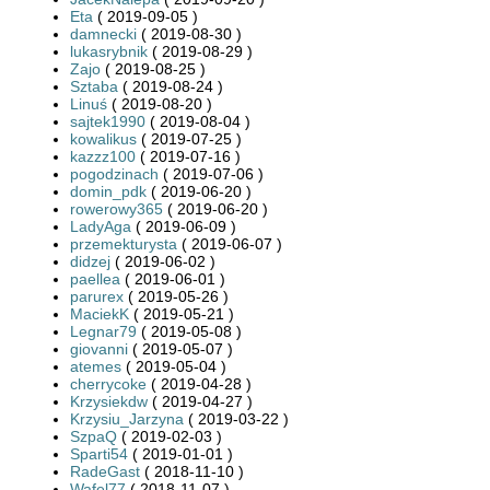
Eta
( 2019-09-05 )
damnecki
( 2019-08-30 )
lukasrybnik
( 2019-08-29 )
Zajo
( 2019-08-25 )
Sztaba
( 2019-08-24 )
Linuś
( 2019-08-20 )
sajtek1990
( 2019-08-04 )
kowalikus
( 2019-07-25 )
kazzz100
( 2019-07-16 )
pogodzinach
( 2019-07-06 )
domin_pdk
( 2019-06-20 )
rowerowy365
( 2019-06-20 )
LadyAga
( 2019-06-09 )
przemekturysta
( 2019-06-07 )
didzej
( 2019-06-02 )
paellea
( 2019-06-01 )
parurex
( 2019-05-26 )
MaciekK
( 2019-05-21 )
Legnar79
( 2019-05-08 )
giovanni
( 2019-05-07 )
atemes
( 2019-05-04 )
cherrycoke
( 2019-04-28 )
Krzysiekdw
( 2019-04-27 )
Krzysiu_Jarzyna
( 2019-03-22 )
SzpaQ
( 2019-02-03 )
Sparti54
( 2019-01-01 )
RadeGast
( 2018-11-10 )
Wafel77
( 2018-11-07 )