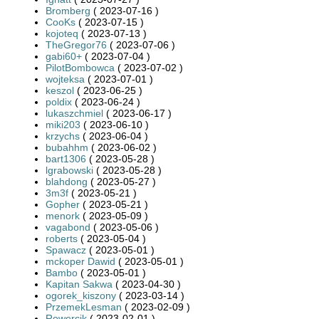
Bromberg
( 2023-07-16 )
CooKs
( 2023-07-15 )
kojoteq
( 2023-07-13 )
TheGregor76
( 2023-07-06 )
gabi60+
( 2023-07-04 )
PilotBombowca
( 2023-07-02 )
wojteksa
( 2023-07-01 )
keszol
( 2023-06-25 )
poldix
( 2023-06-24 )
lukaszchmiel
( 2023-06-17 )
miki203
( 2023-06-10 )
krzychs
( 2023-06-04 )
bubahhm
( 2023-06-02 )
bart1306
( 2023-05-28 )
lgrabowski
( 2023-05-28 )
blahdong
( 2023-05-27 )
3m3f
( 2023-05-21 )
Gopher
( 2023-05-21 )
menork
( 2023-05-09 )
vagabond
( 2023-05-06 )
roberts
( 2023-05-04 )
Spawacz
( 2023-05-01 )
mckoper Dawid
( 2023-05-01 )
Bambo
( 2023-05-01 )
Kapitan Sakwa
( 2023-04-30 )
ogorek_kiszony
( 2023-03-14 )
PrzemekLesman
( 2023-02-09 )
Rowercik
( 2023-02-01 )