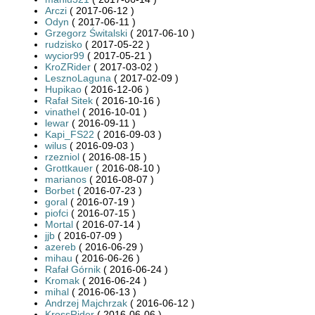
Arczi
( 2017-06-12 )
Odyn
( 2017-06-11 )
Grzegorz Świtalski
( 2017-06-10 )
rudzisko
( 2017-05-22 )
wycior99
( 2017-05-21 )
KroZRider
( 2017-03-02 )
LesznoLaguna
( 2017-02-09 )
Hupikao
( 2016-12-06 )
Rafał Sitek
( 2016-10-16 )
vinathel
( 2016-10-01 )
lewar
( 2016-09-11 )
Kapi_FS22
( 2016-09-03 )
wilus
( 2016-09-03 )
rzezniol
( 2016-08-15 )
Grottkauer
( 2016-08-10 )
marianos
( 2016-08-07 )
Borbet
( 2016-07-23 )
goral
( 2016-07-19 )
piofci
( 2016-07-15 )
Mortal
( 2016-07-14 )
jjb
( 2016-07-09 )
azereb
( 2016-06-29 )
mihau
( 2016-06-26 )
Rafał Górnik
( 2016-06-24 )
Kromak
( 2016-06-24 )
mihal
( 2016-06-13 )
Andrzej Majchrzak
( 2016-06-12 )
KrossRider
( 2016-06-06 )