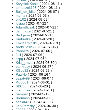
Krzysiek Kania
( 2024-08-11 )
tomaszek193
( 2024-08-11 )
Buli_on_bike
( 2024-08-07 )
monia
( 2024-08-06 )
bik102
( 2024-08-03 )
losiuu
( 2024-07-22 )
AdamBiczak
( 2024-07-21 )
dami_cze
( 2024-07-21 )
Badgerm
( 2024-07-21 )
Umbrelka
( 2024-07-20 )
EmilKarpinski
( 2024-07-19 )
ArekOlesiak
( 2024-07-06 )
PanMiro
( 2024-07-06 )
Juli
( 2024-07-06 )
szpg
( 2024-07-03 )
Kris_gravel
( 2024-06-30 )
pankracy
( 2024-06-27 )
KGos32
( 2024-06-25 )
PawNo
( 2024-06-16 )
uszaty99
( 2024-06-07 )
Pio0001
( 2024-06-01 )
SBC66
( 2024-05-29 )
memorek
( 2024-05-13 )
Semper
( 2024-05-12 )
BromasS
( 2024-05-05 )
baciar42
( 2024-04-30 )
JarkPomsky
( 2024-04-30 )
70777
( 2024-04-18 )