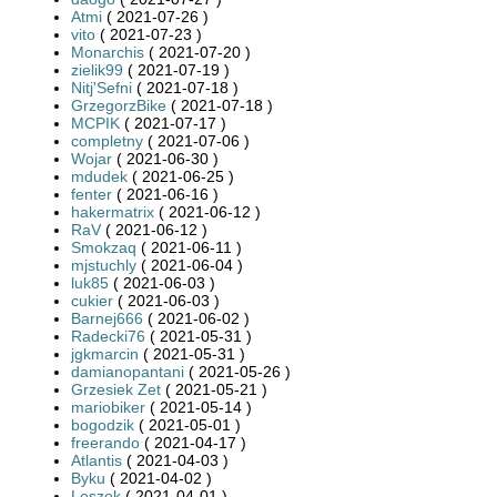
Atmi
( 2021-07-26 )
vito
( 2021-07-23 )
Monarchis
( 2021-07-20 )
zielik99
( 2021-07-19 )
Nitj'Sefni
( 2021-07-18 )
GrzegorzBike
( 2021-07-18 )
MCPIK
( 2021-07-17 )
completny
( 2021-07-06 )
Wojar
( 2021-06-30 )
mdudek
( 2021-06-25 )
fenter
( 2021-06-16 )
hakermatrix
( 2021-06-12 )
RaV
( 2021-06-12 )
Smokzaq
( 2021-06-11 )
mjstuchly
( 2021-06-04 )
luk85
( 2021-06-03 )
cukier
( 2021-06-03 )
Barnej666
( 2021-06-02 )
Radecki76
( 2021-05-31 )
jgkmarcin
( 2021-05-31 )
damianopantani
( 2021-05-26 )
Grzesiek Zet
( 2021-05-21 )
mariobiker
( 2021-05-14 )
bogodzik
( 2021-05-01 )
freerando
( 2021-04-17 )
Atlantis
( 2021-04-03 )
Byku
( 2021-04-02 )
Leszek
( 2021-04-01 )