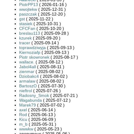
PiotrPP13
( 2026-01-16 )
wwojtekw
( 2025-12-31 )
paszczak
( 2025-12-20 )
gst
( 2025-11-22 )
stasiek
( 2025-10-31 )
CFCFan
( 2025-10-20 )
breslau113
( 2025-09-28 )
kzurek
( 2025-09-20 )
tracer
( 2025-09-14 )
toprawdziwyja
( 2025-09-13 )
Kiernoziafp
( 2025-09-13 )
Piotr skowronek
( 2025-08-17 )
wallace.
( 2025-08-12 )
Jabol4all
( 2025-08-11 )
zienmar
( 2025-08-02 )
Dziobakc4
( 2025-08-02 )
armalaw
( 2025-08-02 )
BartoszO
( 2025-07-30 )
nieftrol
( 2025-07-26 )
Radosny_Smok
( 2025-07-21 )
Wagabunda
( 2025-07-12 )
Marek79
( 2025-07-02 )
axel
( 2025-06-14 )
Rod
( 2025-06-13 )
Kicu
( 2025-06-09 )
m_b
( 2025-05-31 )
wwwkw
( 2025-05-23 )
anonymous ( 2025-05-06 )