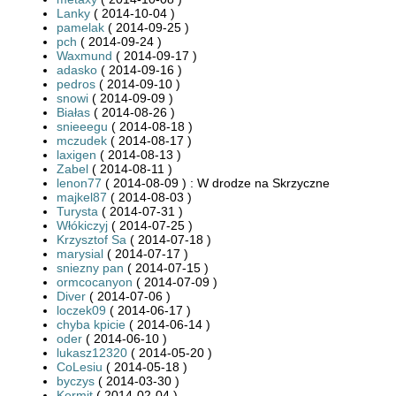
Lanky
( 2014-10-04 )
pamelak
( 2014-09-25 )
pch
( 2014-09-24 )
Waxmund
( 2014-09-17 )
adasko
( 2014-09-16 )
pedros
( 2014-09-10 )
snowi
( 2014-09-09 )
Białas
( 2014-08-26 )
snieeegu
( 2014-08-18 )
mczudek
( 2014-08-17 )
laxigen
( 2014-08-13 )
Zabel
( 2014-08-11 )
lenon77
( 2014-08-09 ) : W drodze na Skrzyczne
majkel87
( 2014-08-03 )
Turysta
( 2014-07-31 )
Włókiczyj
( 2014-07-25 )
Krzysztof Sa
( 2014-07-18 )
marysial
( 2014-07-17 )
sniezny pan
( 2014-07-15 )
ormcocanyon
( 2014-07-09 )
Diver
( 2014-07-06 )
loczek09
( 2014-06-17 )
chyba kpicie
( 2014-06-14 )
oder
( 2014-06-10 )
lukasz12320
( 2014-05-20 )
CoLesiu
( 2014-05-18 )
byczys
( 2014-03-30 )
Kermit
( 2014-02-04 )