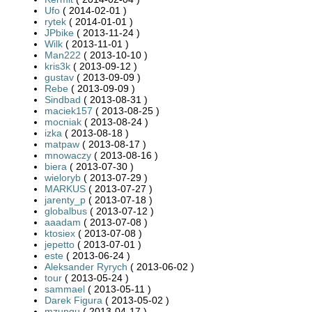
Ufo
( 2014-02-01 )
rytek
( 2014-01-01 )
JPbike
( 2013-11-24 )
Wilk
( 2013-11-01 )
Man222
( 2013-10-10 )
kris3k
( 2013-09-12 )
gustav
( 2013-09-09 )
Rebe
( 2013-09-09 )
Sindbad
( 2013-08-31 )
maciek157
( 2013-08-25 )
mocniak
( 2013-08-24 )
izka
( 2013-08-18 )
matpaw
( 2013-08-17 )
mnowaczy
( 2013-08-16 )
biera
( 2013-07-30 )
wieloryb
( 2013-07-29 )
MARKUS
( 2013-07-27 )
jarenty_p
( 2013-07-18 )
globalbus
( 2013-07-12 )
aaadam
( 2013-07-08 )
ktosiex
( 2013-07-08 )
jepetto
( 2013-07-01 )
este
( 2013-06-24 )
Aleksander Ryrych
( 2013-06-02 )
tour
( 2013-05-24 )
sammael
( 2013-05-11 )
Darek Figura
( 2013-05-02 )
mzungu
( 2013-04-17 )