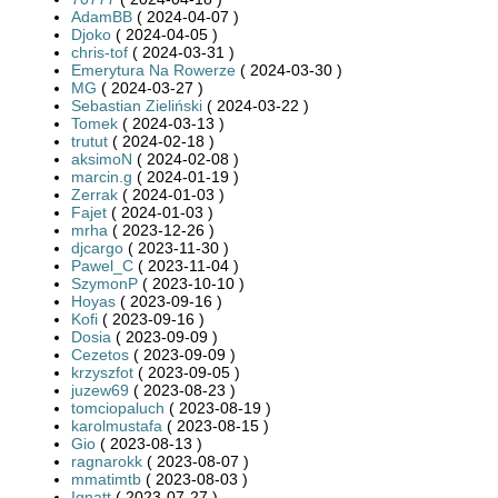
AdamBB
( 2024-04-07 )
Djoko
( 2024-04-05 )
chris-tof
( 2024-03-31 )
Emerytura Na Rowerze
( 2024-03-30 )
MG
( 2024-03-27 )
Sebastian Zieliński
( 2024-03-22 )
Tomek
( 2024-03-13 )
trutut
( 2024-02-18 )
aksimoN
( 2024-02-08 )
marcin.g
( 2024-01-19 )
Zerrak
( 2024-01-03 )
Fajet
( 2024-01-03 )
mrha
( 2023-12-26 )
djcargo
( 2023-11-30 )
Pawel_C
( 2023-11-04 )
SzymonP
( 2023-10-10 )
Hoyas
( 2023-09-16 )
Kofi
( 2023-09-16 )
Dosia
( 2023-09-09 )
Cezetos
( 2023-09-09 )
krzyszfot
( 2023-09-05 )
juzew69
( 2023-08-23 )
tomciopaluch
( 2023-08-19 )
karolmustafa
( 2023-08-15 )
Gio
( 2023-08-13 )
ragnarokk
( 2023-08-07 )
mmatimtb
( 2023-08-03 )
Ignatt
( 2023-07-27 )