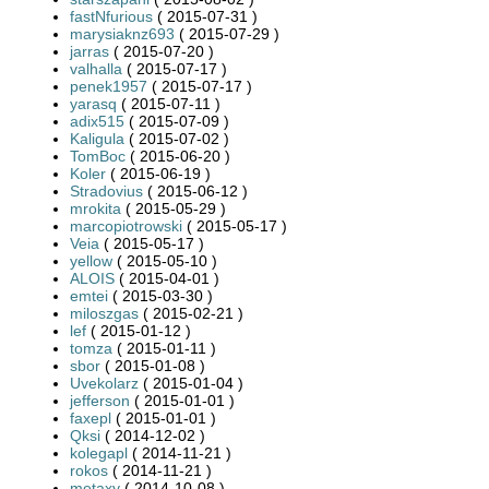
fastNfurious
( 2015-07-31 )
marysiaknz693
( 2015-07-29 )
jarras
( 2015-07-20 )
valhalla
( 2015-07-17 )
penek1957
( 2015-07-17 )
yarasq
( 2015-07-11 )
adix515
( 2015-07-09 )
Kaligula
( 2015-07-02 )
TomBoc
( 2015-06-20 )
Koler
( 2015-06-19 )
Stradovius
( 2015-06-12 )
mrokita
( 2015-05-29 )
marcopiotrowski
( 2015-05-17 )
Veia
( 2015-05-17 )
yellow
( 2015-05-10 )
ALOIS
( 2015-04-01 )
emtei
( 2015-03-30 )
miloszgas
( 2015-02-21 )
lef
( 2015-01-12 )
tomza
( 2015-01-11 )
sbor
( 2015-01-08 )
Uvekolarz
( 2015-01-04 )
jefferson
( 2015-01-01 )
faxepl
( 2015-01-01 )
Qksi
( 2014-12-02 )
kolegapl
( 2014-11-21 )
rokos
( 2014-11-21 )
metaxy
( 2014-10-08 )