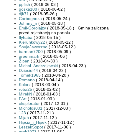
ppfish
( 2018-06-03 )
goska108
( 2018-06-02 )
djk71
( 2018-05-26 )
Carbognoza
( 2018-05-24 )
Johnny_n
( 2018-05-18 )
Emil-Górołajzy
( 2018-05-18 ) : Gmina zaliczona
przed rejestracją na portalu
flyhaba
( 2018-05-15 )
Kierunkowy22
( 2018-05-12 )
SnujaJaworzno
( 2018-05-12 )
barman7200
( 2018-05-09 )
greenmark
( 2018-05-06 )
Zipen
( 2018-04-30 )
Michał_Andrzejewski
( 2018-04-23 )
Dzieciol44
( 2018-04-22 )
Tomek1965
( 2018-04-20 )
Romano
( 2018-04-14 )
Kolorz
( 2018-03-04 )
roba25
( 2018-02-02 )
MirekN
( 2018-01-03 )
FArt
( 2018-01-03 )
eksplorator
( 2017-12-31 )
Micholos001
( 2017-12-03 )
123
( 2017-11-21 )
Mijah
( 2017-11-12 )
Hipcia_i_Hipek
( 2017-11-12 )
LeszekSopot
( 2017-11-06 )
arek1973
( 2017-11-05 )