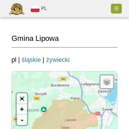
☰
PL
Gmina Lipowa
pl |
śląskie
|
żywiecki
+
-