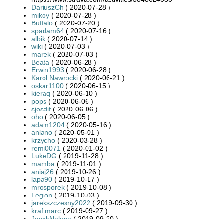
DariuszCh
( 2020-07-28 )
mikoy
( 2020-07-28 )
Buffalo
( 2020-07-20 )
spadam64
( 2020-07-16 )
albik
( 2020-07-14 )
wiki
( 2020-07-03 )
marek
( 2020-07-03 )
Beata
( 2020-06-28 )
Erwin1993
( 2020-06-28 )
Karol Nawrocki
( 2020-06-21 )
oskar1100
( 2020-06-15 )
kieraq
( 2020-06-10 )
pops
( 2020-06-06 )
sjesdif
( 2020-06-06 )
oho
( 2020-06-05 )
adam1204
( 2020-05-16 )
aniano
( 2020-05-01 )
krzycho
( 2020-03-28 )
remi0071
( 2020-01-02 )
LukeDG
( 2019-11-28 )
mamba
( 2019-11-01 )
aniaj26
( 2019-10-26 )
lapa90
( 2019-10-17 )
mrosporek
( 2019-10-08 )
Legion
( 2019-10-03 )
jarekszczesny2022
( 2019-09-30 )
kraftmarc
( 2019-09-27 )
JacekNalepa
( 2019-09-20 )