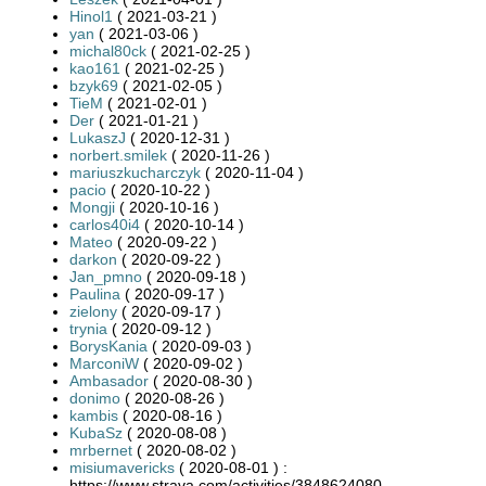
Hinol1
( 2021-03-21 )
yan
( 2021-03-06 )
michal80ck
( 2021-02-25 )
kao161
( 2021-02-25 )
bzyk69
( 2021-02-05 )
TieM
( 2021-02-01 )
Der
( 2021-01-21 )
LukaszJ
( 2020-12-31 )
norbert.smilek
( 2020-11-26 )
mariuszkucharczyk
( 2020-11-04 )
pacio
( 2020-10-22 )
Mongji
( 2020-10-16 )
carlos40i4
( 2020-10-14 )
Mateo
( 2020-09-22 )
darkon
( 2020-09-22 )
Jan_pmno
( 2020-09-18 )
Paulina
( 2020-09-17 )
zielony
( 2020-09-17 )
trynia
( 2020-09-12 )
BorysKania
( 2020-09-03 )
MarconiW
( 2020-09-02 )
Ambasador
( 2020-08-30 )
donimo
( 2020-08-26 )
kambis
( 2020-08-16 )
KubaSz
( 2020-08-08 )
mrbernet
( 2020-08-02 )
misiumavericks
( 2020-08-01 ) :
https://www.strava.com/activities/3848624080