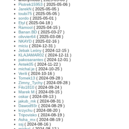
Piotrek15953
( 2025-05-06 )
JarekN
( 2025-05-05 )
toubi75
( 2025-05-05 )
sordo
( 2025-05-01 )
Etyl
( 2025-04-18 )
Ramool
( 2025-04-15 )
Banan.BD
( 2025-03-27 )
olivvier64
( 2025-03-08 )
NKAYD
( 2025-02-16 )
miciu
( 2024-12-31 )
Jebak Leśny
( 2024-12-15 )
KLAJAMAR02
( 2024-12-11 )
pakosarantes
( 2024-12-01 )
Antek05
( 2024-11-22 )
michal.je
( 2024-10-25 )
Verili
( 2024-10-16 )
Tomek13
( 2024-09-28 )
Zimny_Tychy
( 2024-09-28 )
Filo1810
( 2024-09-24 )
Marek M
( 2024-09-15 )
oskar
( 2024-09-13 )
jakub_mk
( 2024-08-31 )
Dawod93r
( 2024-08-29 )
krzychu
( 2024-08-20 )
Tripovisko
( 2024-08-19 )
Asha_mx
( 2024-08-19 )
ssj
( 2024-08-16 )
michal.
( 2024-08-12 )