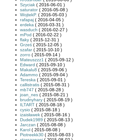
Szyciak
( 2016-06-01 )
saturator
( 2016-05-08 )
WojtekP.
( 2016-05-03 )
rafapaj
( 2016-04-05 )
erdeka
( 2016-03-31 )
wasduch
( 2016-02-27 )
mPod
( 2016-02-22 )
flaky
( 2015-12-31 )
Grześ
( 2015-12-05 )
szafar
( 2015-10-10 )
zorro
( 2015-09-14 )
Mateuszzz1
( 2015-09-12 )
Edward
( 2015-09-10 )
Makalu8
( 2015-09-06 )
Adammo
( 2015-09-04 )
Tereska
( 2015-09-01 )
callistratis
( 2015-08-31 )
mb747
( 2015-08-28 )
joan_nes
( 2015-08-21 )
brudnyhary
( 2015-08-19 )
ILTART
( 2015-08-18 )
cysio
( 2015-08-18 )
izaisławek
( 2015-08-16 )
Dudek1989
( 2015-08-13 )
Jarczan
( 2015-08-08 )
Karol
( 2015-08-08 )
Piotreekk30
( 2015-08-03 )
starszapani
( 2015-08-02 )