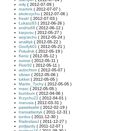
miły
( 2012-07-09 )
martink
( 2012-07-07 )
ekokrzychu
( 2012-07-06 )
freak!
( 2012-07-03 )
Łukasz83
( 2012-06-26 )
endriu68
( 2012-06-12 )
karpusu
( 2012-05-27 )
wojciecho
( 2012-05-24 )
analityk
( 2012-05-22 )
Goofy601
( 2012-05-21 )
Południk
( 2012-05-19 )
Kenic
( 2012-05-12 )
suisse
( 2012-05-11 )
Piotr92
( 2012-05-11 )
autochton
( 2012-05-07 )
silvian
( 2012-05-06 )
lukket
( 2012-05-05 )
Martin_Tychy
( 2012-05-05 )
masc
( 2012-05-05 )
bumbum
( 2012-04-06 )
Krzychu22
( 2012-04-01 )
marusia
( 2012-03-31 )
pawelwafel
( 2012-02-19 )
transatlantyk
( 2011-12-31 )
turdus
( 2011-12-30 )
RadoslawJ
( 2011-12-27 )
podjazdy
( 2011-12-07 )
melman16
( 2011-09-30 )