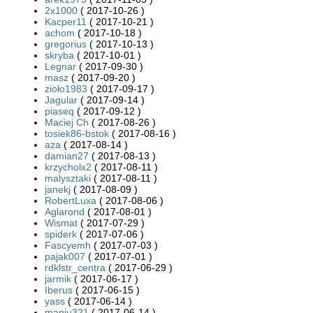
2x1000
( 2017-10-26 )
Kacper11
( 2017-10-21 )
achom
( 2017-10-18 )
gregorius
( 2017-10-13 )
skryba
( 2017-10-01 )
Legnar
( 2017-09-30 )
masz
( 2017-09-20 )
zioło1983
( 2017-09-17 )
Jagular
( 2017-09-14 )
piaseq
( 2017-09-12 )
Maciej Ch
( 2017-08-26 )
tosiek86-bstok
( 2017-08-16 )
aza
( 2017-08-14 )
damian27
( 2017-08-13 )
krzycholx2
( 2017-08-11 )
malysztaki
( 2017-08-11 )
janekj
( 2017-08-09 )
RobertLuxa
( 2017-08-06 )
Aglarond
( 2017-08-01 )
Wismat
( 2017-07-29 )
spiderk
( 2017-07-06 )
Fascyemh
( 2017-07-03 )
pajak007
( 2017-07-01 )
rdklstr_centra
( 2017-06-29 )
jarmik
( 2017-06-17 )
Iberus
( 2017-06-15 )
yass
( 2017-06-14 )
maniu321
( 2017-06-14 )