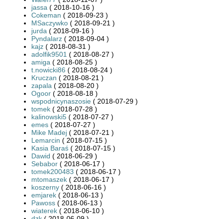
jassa
( 2018-10-16 )
Cokeman
( 2018-09-23 )
MSaczywko
( 2018-09-21 )
jurda
( 2018-09-16 )
Pyndalarz
( 2018-09-04 )
kajz
( 2018-08-31 )
adolfik9501
( 2018-08-27 )
amiga
( 2018-08-25 )
t.nowicki86
( 2018-08-24 )
Kruczan
( 2018-08-21 )
zapala
( 2018-08-20 )
Ogoor
( 2018-08-18 )
wspodnicynaszosie
( 2018-07-29 )
tomek
( 2018-07-28 )
kalinowski5
( 2018-07-27 )
emes
( 2018-07-27 )
Mike Madej
( 2018-07-21 )
Lemarcin
( 2018-07-15 )
Kasia Baraś
( 2018-07-15 )
Dawid
( 2018-06-29 )
Sebabor
( 2018-06-17 )
tomek200483
( 2018-06-17 )
mtomaszek
( 2018-06-17 )
koszerny
( 2018-06-16 )
emjarek
( 2018-06-13 )
Pawoss
( 2018-06-13 )
wiaterek
( 2018-06-10 )
dzk
( 2018-06-09 )