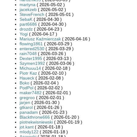
martyna
( 2026-05-02 )
jacekzeb
( 2026-05-02 )
SteveFrench
( 2026-05-01 )
SebaK
( 2026-04-30 )
part6686
( 2026-04-30 )
drozdz
( 2026-04-23 )
Yogi
( 2026-04-17 )
Mariusz Kaźmierczak
( 2026-04-16 )
flowing1861
( 2026-03-29 )
entered2530
( 2026-03-29 )
rain7048
( 2026-03-26 )
Dexter1995
( 2026-03-13 )
Szymen1992
( 2026-03-06 )
Michuuu14
( 2026-02-18 )
Piotr Kaz
( 2026-02-10 )
Haueck
( 2026-02-08 )
Boko
( 2026-02-04 )
PodPol
( 2026-02-02 )
maker7482
( 2026-02-01 )
gregroo
( 2026-02-01 )
jarjen
( 2026-01-30 )
gtkarol
( 2026-01-26 )
panadam
( 2026-01-23 )
Blackthrone666
( 2026-01-20 )
piotrekwisniewski
( 2026-01-19 )
jot.kant
( 2026-01-18 )
mlody122
( 2026-01-18 )
Aaarecki
( 2026-01-18 )