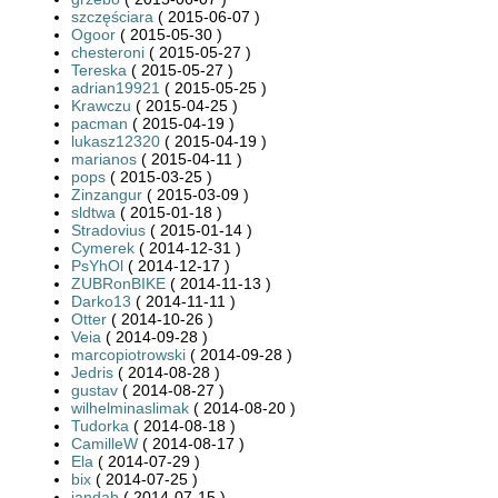
szczęściara
( 2015-06-07 )
Ogoor
( 2015-05-30 )
chesteroni
( 2015-05-27 )
Tereska
( 2015-05-27 )
adrian19921
( 2015-05-25 )
Krawczu
( 2015-04-25 )
pacman
( 2015-04-19 )
lukasz12320
( 2015-04-19 )
marianos
( 2015-04-11 )
pops
( 2015-03-25 )
Zinzangur
( 2015-03-09 )
sldtwa
( 2015-01-18 )
Stradovius
( 2015-01-14 )
Cymerek
( 2014-12-31 )
PsYhOl
( 2014-12-17 )
ZUBRonBIKE
( 2014-11-13 )
Darko13
( 2014-11-11 )
Otter
( 2014-10-26 )
Veia
( 2014-09-28 )
marcopiotrowski
( 2014-09-28 )
Jedris
( 2014-08-28 )
gustav
( 2014-08-27 )
wilhelminaslimak
( 2014-08-20 )
Tudorka
( 2014-08-18 )
CamilleW
( 2014-08-17 )
Ela
( 2014-07-29 )
bix
( 2014-07-25 )
jandab
( 2014-07-15 )