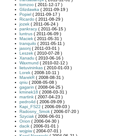
tomzoo
( 2011-12-17 )
Glizdawka
( 2011-09-19 )
Popiel
( 2011-09-17 )
Ricardo
( 2011-08-29 )
jozek
( 2011-06-24 )
pankracy
( 2011-06-15 )
luntrus
( 2011-06-09 )
Maciek
( 2011-05-31 )
tranquilo
( 2011-05-11 )
jasonj
( 2011-03-01 )
Leszek
( 2010-07-28 )
Xanadu
( 2010-06-16 )
Waxmund
( 2010-02-12 )
lietuvininkas
( 2010-01-03 )
Lorek
( 2008-10-11 )
MarekR
( 2008-08-31 )
qniu
( 2008-05-08 )
gagarin
( 2008-04-25 )
kminek18
( 2008-03-31 )
martink
( 2007-04-23 )
pedro4d
( 2006-09-09 )
Kapi_FS22
( 2006-09-03 )
Radosny_Smok
( 2006-07-20 )
Szyciak
( 2006-06-01 )
Orion
( 2006-04-30 )
dacik
( 2006-01-01 )
wojpiw
( 2004-07-01 )
Karol Nawrocki
( 2004-06-21 )