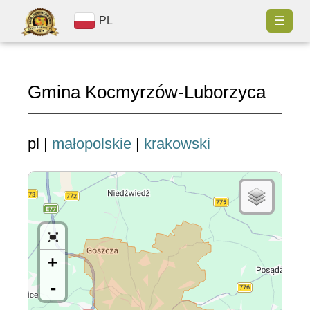
☰
PL
Gmina Kocmyrzów-Luborzyca
pl |
małopolskie
|
krakowski
+
-