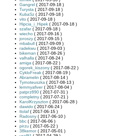
Gangrel
( 2017-09-18 )
Turysta
( 2017-09-18 )
KubaSz
( 2017-09-18 )
vito
( 2017-09-18 )
Hipcia_i_Hipek
( 2017-09-18 )
szafar
( 2017-09-18 )
wiecho
( 2017-09-16 )
joroszy
( 2017-09-15 )
mbabull
( 2017-09-09 )
radekwu
( 2017-09-03 )
bikeman
( 2017-08-26 )
valhalla
( 2017-08-24 )
amiga
( 2017-08-22 )
ogorek_kiszony
( 2017-08-22 )
CykloFreak
( 2017-08-19 )
Abramelin
( 2017-08-14 )
Tymoteuszka
( 2017-08-13 )
lemmyafiver
( 2017-08-04 )
patprz890
( 2017-07-31 )
completny
( 2017-07-21 )
KarolKrzyszton
( 2017-06-28 )
dawido
( 2017-06-24 )
ttolaf
( 2017-06-15 )
Radosny
( 2017-06-10 )
bbc
( 2017-06-06 )
pirzu
( 2017-05-22 )
38kemor
( 2017-05-01 )
ural91
( 2017-04-29 )