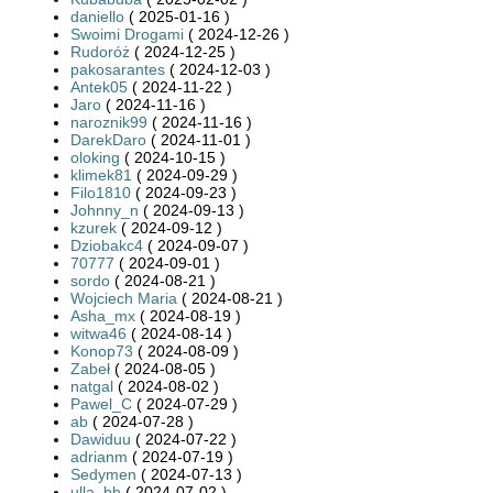
daniello
( 2025-01-16 )
Swoimi Drogami
( 2024-12-26 )
Rudoróż
( 2024-12-25 )
pakosarantes
( 2024-12-03 )
Antek05
( 2024-11-22 )
Jaro
( 2024-11-16 )
naroznik99
( 2024-11-16 )
DarekDaro
( 2024-11-01 )
oloking
( 2024-10-15 )
klimek81
( 2024-09-29 )
Filo1810
( 2024-09-23 )
Johnny_n
( 2024-09-13 )
kzurek
( 2024-09-12 )
Dziobakc4
( 2024-09-07 )
70777
( 2024-09-01 )
sordo
( 2024-08-21 )
Wojciech Maria
( 2024-08-21 )
Asha_mx
( 2024-08-19 )
witwa46
( 2024-08-14 )
Konop73
( 2024-08-09 )
Zabeł
( 2024-08-05 )
natgal
( 2024-08-02 )
Pawel_C
( 2024-07-29 )
ab
( 2024-07-28 )
Dawiduu
( 2024-07-22 )
adrianm
( 2024-07-19 )
Sedymen
( 2024-07-13 )
ulla_bh
( 2024-07-02 )