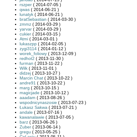
rszper
( 2014-07-05 )
qwas
( 2014-06-21 )
lunatyk
( 2014-06-21 )
bratSebastian
( 2014-03-30 )
zmmz
( 2014-03-29 )
yarvar
( 2014-03-29 )
cukier
( 2014-03-15 )
Atmi
( 2014-03-01 )
lukaszpp
( 2014-02-05 )
zygi3114
( 2014-01-12 )
worek_foliowy
( 2013-12-09 )
redhot2
( 2013-11-30 )
furman
( 2013-11-22 )
Wilk
( 2013-11-01 )
didzej
( 2013-10-27 )
Marcin Chat
( 2013-10-22 )
andre91
( 2013-10-22 )
marg
( 2013-10-15 )
magicjade
( 2013-10-12 )
aaadam
( 2013-08-26 )
wspodnicynaszosie
( 2013-07-23 )
Łukasz Sakwa
( 2013-07-21 )
andale
( 2013-07-16 )
kawanalawie
( 2013-07-05 )
barz
( 2013-06-26 )
Zuber
( 2013-06-14 )
gregu
( 2013-05-25 )
CoLesiu
( 2013-05-11 )