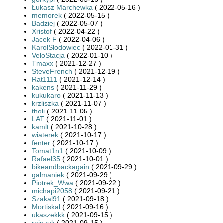
Łukasz Marchewka
( 2022-05-16 )
memorek
( 2022-05-15 )
Badziej
( 2022-05-07 )
Xristof
( 2022-04-22 )
Jacek F
( 2022-04-06 )
KarolSlodowiec
( 2022-01-31 )
VeloStacja
( 2022-01-10 )
Tmaxx
( 2021-12-27 )
SteveFrench
( 2021-12-19 )
Rat1111
( 2021-12-14 )
kakens
( 2021-11-29 )
kukukaro
( 2021-11-13 )
krzliszka
( 2021-11-07 )
theli
( 2021-11-05 )
LAT
( 2021-11-01 )
kamlt
( 2021-10-28 )
wiaterek
( 2021-10-17 )
fenter
( 2021-10-17 )
Tomat1n1
( 2021-10-09 )
Rafael35
( 2021-10-01 )
bikeandbackagain
( 2021-09-29 )
galmaniek
( 2021-09-29 )
Piotrek_Wwa
( 2021-09-22 )
michapi2058
( 2021-09-21 )
Szakal91
( 2021-09-18 )
Mortiskal
( 2021-09-16 )
ukaszekkk
( 2021-09-15 )
rainzuk
( 2021-09-15 )