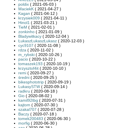
poldix
( 2021-05-03 )
MaciekK
( 2021-04-27 )
Kagan
( 2021-04-12 )
krzysiek009
( 2021-04-11 )
Hinol1
( 2021-03-21 )
TieM
( 2021-02-01 )
zonkinho
( 2021-01-09 )
Bladywitkacy
( 2020-12-04 )
ŁukaszŁukaszŁukasz
( 2020-12-03 )
cyc9107
( 2020-11-08 )
rdza
( 2020-11-02 )
m_rybski
( 2020-10-26 )
pacio
( 2020-10-22 )
tomaszek193
( 2020-10-19 )
krzysztof4it
( 2020-10-10 )
remi
( 2020-09-27 )
średni
( 2020-09-25 )
bikesphototrip
( 2020-09-19 )
LukasySTW
( 2020-09-14 )
radkru
( 2020-08-18 )
Gio
( 2020-08-02 )
kamil92tbg
( 2020-07-31 )
kajtom
( 2020-07-30 )
szakal707
( 2020-07-28 )
Baczy
( 2020-07-18 )
tomek200483
( 2020-06-30 )
morfig
( 2020-06-30 )
aza
( 2020-06-28 )