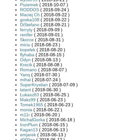
Pszemek
( 2018-10-07 )
RODDOS
( 2018-09-24 )
Maciej Ch
( 2018-09-22 )
goska108
( 2018-09-22 )
DiStefano
( 2018-09-21 )
ferryty
( 2018-09-09 )
renifer
( 2018-09-01 )
Skorce
( 2018-08-31 )
miciu
( 2018-08-23 )
kopelek
( 2018-08-20 )
flyhaba
( 2018-08-15 )
Odyn
( 2018-08-13 )
Krecik
( 2018-08-08 )
Romano
( 2018-08-07 )
Yanq
( 2018-07-30 )
mihal
( 2018-07-24 )
SuperKrystian
( 2018-07-09 )
latant
( 2018-06-30 )
Łukasz83
( 2018-06-25 )
Maks99
( 2018-06-23 )
Tomek1965
( 2018-06-23 )
monia
( 2018-06-22 )
m11r
( 2018-06-20 )
MichalGorka
( 2018-06-18 )
IronPlum
( 2018-06-15 )
Kagan13
( 2018-06-13 )
emjarek
( 2018-06-13 )
d000pa
( 2018-06-12 )