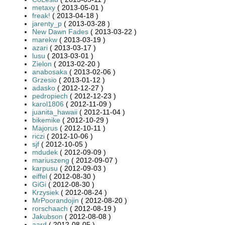
metaxy
( 2013-05-01 )
freak!
( 2013-04-18 )
jarenty_p
( 2013-03-28 )
New Dawn Fades
( 2013-03-22 )
marekw
( 2013-03-19 )
azari
( 2013-03-17 )
lusu
( 2013-03-01 )
Zielon
( 2013-02-20 )
anabosaka
( 2013-02-06 )
Grzesio
( 2013-01-12 )
adasko
( 2012-12-27 )
pedropiech
( 2012-12-23 )
karol1806
( 2012-11-09 )
juanita_hawaii
( 2012-11-04 )
bikemike
( 2012-10-29 )
Majorus
( 2012-10-11 )
riczi
( 2012-10-06 )
sjf
( 2012-10-05 )
mdudek
( 2012-09-09 )
mariuszeng
( 2012-09-07 )
karpusu
( 2012-09-03 )
eiffel
( 2012-08-30 )
GiGi
( 2012-08-30 )
Krzysiek
( 2012-08-24 )
MrPoorandojin
( 2012-08-20 )
rorschaach
( 2012-08-19 )
Jakubson
( 2012-08-08 )
aard
( 2012-08-05 )