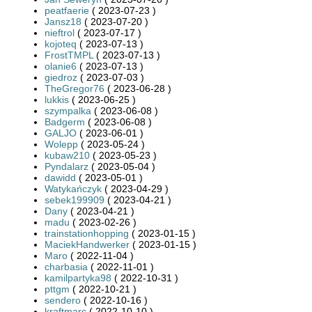
peatfaerie
( 2023-07-23 )
Jansz18
( 2023-07-20 )
nieftrol
( 2023-07-17 )
kojoteq
( 2023-07-13 )
FrostTMPL
( 2023-07-13 )
olanie6
( 2023-07-13 )
giedroz
( 2023-07-03 )
TheGregor76
( 2023-06-28 )
lukkis
( 2023-06-25 )
szympalka
( 2023-06-08 )
Badgerm
( 2023-06-08 )
GALJO
( 2023-06-01 )
Wolepp
( 2023-05-24 )
kubaw210
( 2023-05-23 )
Pyndalarz
( 2023-05-04 )
dawidd
( 2023-05-01 )
Watykańczyk
( 2023-04-29 )
sebek199909
( 2023-04-21 )
Dany
( 2023-04-21 )
madu
( 2023-02-26 )
trainstationhopping
( 2023-01-15 )
MaciekHandwerker
( 2023-01-15 )
Maro
( 2022-11-04 )
charbasia
( 2022-11-01 )
kamilpartyka98
( 2022-10-31 )
pttgm
( 2022-10-21 )
sendero
( 2022-10-16 )
kraftmarc
( 2022-10-10 )