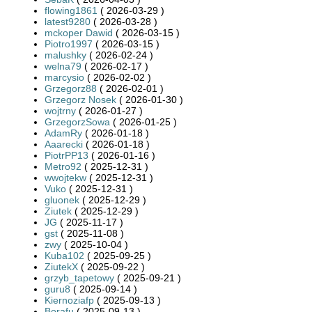
flowing1861
( 2026-03-29 )
latest9280
( 2026-03-28 )
mckoper Dawid
( 2026-03-15 )
Piotro1997
( 2026-03-15 )
malushky
( 2026-02-24 )
welna79
( 2026-02-17 )
marcysio
( 2026-02-02 )
Grzegorz88
( 2026-02-01 )
Grzegorz Nosek
( 2026-01-30 )
wojtrny
( 2026-01-27 )
GrzegorzSowa
( 2026-01-25 )
AdamRy
( 2026-01-18 )
Aaarecki
( 2026-01-18 )
PiotrPP13
( 2026-01-16 )
Metro92
( 2025-12-31 )
wwojtekw
( 2025-12-31 )
Vuko
( 2025-12-31 )
gluonek
( 2025-12-29 )
Ziutek
( 2025-12-29 )
JG
( 2025-11-17 )
gst
( 2025-11-08 )
zwy
( 2025-10-04 )
Kuba102
( 2025-09-25 )
ZiutekX
( 2025-09-22 )
grzyb_tapetowy
( 2025-09-21 )
guru8
( 2025-09-14 )
Kiernoziafp
( 2025-09-13 )
Borafu
( 2025-09-13 )