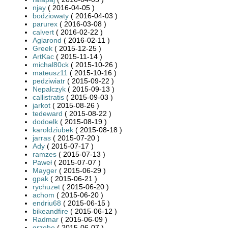
njay
( 2016-04-05 )
bodziowaty
( 2016-04-03 )
parurex
( 2016-03-08 )
calvert
( 2016-02-22 )
Aglarond
( 2016-02-11 )
Greek
( 2015-12-25 )
ArtKac
( 2015-11-14 )
michal80ck
( 2015-10-26 )
mateusz11
( 2015-10-16 )
pedziwiatr
( 2015-09-22 )
Nepalczyk
( 2015-09-13 )
callistratis
( 2015-09-03 )
jarkot
( 2015-08-26 )
tedeward
( 2015-08-22 )
dodoelk
( 2015-08-19 )
karoldziubek
( 2015-08-18 )
jarras
( 2015-07-20 )
Ady
( 2015-07-17 )
ramzes
( 2015-07-13 )
Paweł
( 2015-07-07 )
Mayger
( 2015-06-29 )
gpak
( 2015-06-21 )
rychuzet
( 2015-06-20 )
achom
( 2015-06-20 )
endriu68
( 2015-06-15 )
bikeandfire
( 2015-06-12 )
Radmar
( 2015-06-09 )
grzebo
( 2015-06-07 )