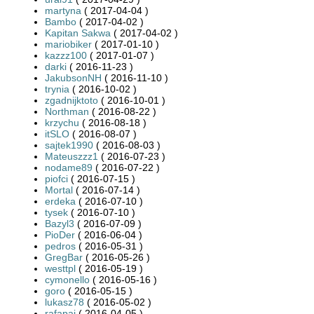
martyna
( 2017-04-04 )
Bambo
( 2017-04-02 )
Kapitan Sakwa
( 2017-04-02 )
mariobiker
( 2017-01-10 )
kazzz100
( 2017-01-07 )
darki
( 2016-11-23 )
JakubsonNH
( 2016-11-10 )
trynia
( 2016-10-02 )
zgadnijktoto
( 2016-10-01 )
Northman
( 2016-08-22 )
krzychu
( 2016-08-18 )
itSLO
( 2016-08-07 )
sajtek1990
( 2016-08-03 )
Mateuszzz1
( 2016-07-23 )
nodame89
( 2016-07-22 )
piofci
( 2016-07-15 )
Mortal
( 2016-07-14 )
erdeka
( 2016-07-10 )
tysek
( 2016-07-10 )
Bazyl3
( 2016-07-09 )
PioDer
( 2016-06-04 )
pedros
( 2016-05-31 )
GregBar
( 2016-05-26 )
westtpl
( 2016-05-19 )
cymonello
( 2016-05-16 )
goro
( 2016-05-15 )
lukasz78
( 2016-05-02 )
rafapaj
( 2016-04-05 )