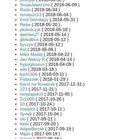
SnujaJaworzno
( 2018-06-09 )
Rado
( 2018-06-04 )
tomaszo13
( 2018-06-04 )
Emil-Górołajzy
( 2018-05-31 )
Rebe
( 2018-05-20 )
pkarolczyk
( 2018-05-18 )
damian27
( 2018-05-14 )
globalbus
( 2018-05-12 )
byczys
( 2018-05-12 )
Kot
( 2018-05-06 )
Mike Madej
( 2018-04-22 )
Jan Aleksy R
( 2018-04-14 )
hypoglossus
( 2018-04-09 )
wiki
( 2018-03-18 )
bart1306
( 2018-03-11 )
Fistaszek
( 2018-01-29 )
Karol na Rowerze
( 2017-12-31 )
123
( 2017-11-21 )
renatapiech
( 2017-11-05 )
2x1000
( 2017-10-26 )
10
( 2017-10-24 )
nowylck
( 2017-10-11 )
Synek
( 2017-10-04 )
olo
( 2017-09-21 )
Keto
( 2017-09-20 )
AdamBiczak
( 2017-09-19 )
Mijah
( 2017-09-19 )
tomek
( 2017-09-18 )