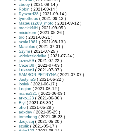
zbooy
( 2021-09-14 )
Robin
( 2021-09-14 )
Ryszard28
( 2021-09-14 )
tymotheus
( 2021-09-12 )
MateuszZ89_moto
( 2021-09-12 )
maciekNH
( 2021-09-05 )
misiekem
( 2021-08-26 )
tno
( 2021-08-21 )
szala1981
( 2021-08-13 )
Maciolos
( 2021-07-31 )
Szymi
( 2021-07-25 )
widokzsiodelka
( 2021-07-24 )
juzew69
( 2021-07-22 )
Cezet88
( 2021-07-09 )
LukaszJ
( 2021-07-07 )
SAMBOR PETRYNA
( 2021-07-07 )
JustynaS
( 2021-06-22 )
losiek
( 2021-06-17 )
Legion
( 2021-06-12 )
maniu321
( 2021-06-09 )
arko123
( 2021-06-06 )
Etyl
( 2021-05-30 )
oho
( 2021-05-29 )
adxdev
( 2021-05-29 )
tomekeng
( 2021-05-23 )
dzejdzej
( 2021-05-20 )
szulik
( 2021-05-17 )
Arko123
( 2021-05-14 )