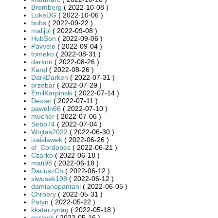
Bromberg
( 2022-10-08 )
LukeDG
( 2022-10-06 )
bobs
( 2022-09-22 )
malijol
( 2022-09-08 )
HubSon
( 2022-09-06 )
Pavvelo
( 2022-09-04 )
tomeko
( 2022-08-31 )
darkon
( 2022-08-26 )
Karql
( 2022-08-26 )
DarkDarken
( 2022-07-31 )
przebar
( 2022-07-29 )
EmilKarpinski
( 2022-07-14 )
Dexter
( 2022-07-11 )
paweln66
( 2022-07-10 )
mucher
( 2022-07-06 )
Sebo74
( 2022-07-04 )
Wojtas2022
( 2022-06-30 )
izaisławek
( 2022-06-26 )
el_Cordobes
( 2022-06-21 )
Czarko
( 2022-06-18 )
mati98
( 2022-06-18 )
DariuszCh
( 2022-06-12 )
siwusek198
( 2022-06-12 )
damianopantani
( 2022-06-05 )
Chrobry
( 2022-05-31 )
Patyn
( 2022-05-22 )
kkatarzynag
( 2022-05-18 )
gorkypl
( 2022-05-16 )