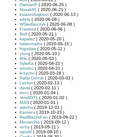
DamianP
( 2020-06-25 )
Novak91
( 2020-06-21 )
ksiazezbajkiem
( 2020-06-13 )
edytq
( 2020-06-08 )
WSiedlarczyk
( 2020-06-08 )
Freebird
( 2020-06-06 )
Bod
( 2020-05-21 )
kapataz
( 2020-05-20 )
hakermatrix
( 2020-05-15 )
frigodaw
( 2020-05-11 )
ytong
( 2020-05-10 )
Miki
( 2020-05-03 )
SylwKa
( 2020-04-21 )
smoloo
( 2020-04-21 )
krzycho
( 2020-03-28 )
Rafał Górnik
( 2020-03-03 )
Lechut
( 2020-02-13 )
david
( 2020-02-11 )
mrcc
( 2020-01-04 )
remi0071
( 2020-01-02 )
Mi59
( 2020-01-01 )
wiecha
( 2019-12-01 )
Kamiiiru
( 2019-10-23 )
RedBlacksFan
( 2019-09-22 )
Monarchis
( 2019-09-12 )
mrha
( 2019-09-11 )
sjesdif
( 2019-09-10 )
CooKs
( 2019-08-30 )