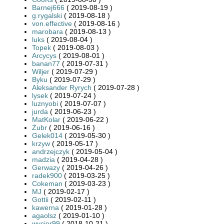
Barnej666
( 2019-08-19 )
g.rygalski
( 2019-08-18 )
von.effective
( 2019-08-16 )
marobara
( 2019-08-13 )
luks
( 2019-08-04 )
Topek
( 2019-08-03 )
Arcycys
( 2019-08-01 )
banan77
( 2019-07-31 )
Wiljer
( 2019-07-29 )
Byku
( 2019-07-29 )
Aleksander Ryrych
( 2019-07-28 )
lysek
( 2019-07-24 )
luznyobi
( 2019-07-07 )
jurda
( 2019-06-23 )
MatKolar
( 2019-06-22 )
Żubr
( 2019-06-16 )
Gelek014
( 2019-05-30 )
krzyw
( 2019-05-17 )
andrzejczyk
( 2019-05-04 )
madzia
( 2019-04-28 )
Gerwazy
( 2019-04-26 )
radek900
( 2019-03-25 )
Cokeman
( 2019-03-23 )
MJ
( 2019-02-17 )
Gottii
( 2019-02-11 )
kawerna
( 2019-01-28 )
agaolsz
( 2019-01-10 )
wycior99
( 2018-10-21 )