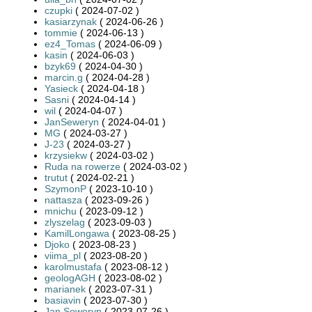
czupki
( 2024-07-02 )
kasiarzynak
( 2024-06-26 )
tommie
( 2024-06-13 )
ez4_Tomas
( 2024-06-09 )
kasin
( 2024-06-03 )
bzyk69
( 2024-04-30 )
marcin.g
( 2024-04-28 )
Yasieck
( 2024-04-18 )
Sasni
( 2024-04-14 )
wil
( 2024-04-07 )
JanSeweryn
( 2024-04-01 )
MG
( 2024-03-27 )
J-23
( 2024-03-27 )
krzysiekw
( 2024-03-02 )
Ruda na rowerze
( 2024-03-02 )
trutut
( 2024-02-21 )
SzymonP
( 2023-10-10 )
nattasza
( 2023-09-26 )
mnichu
( 2023-09-12 )
zlyszelag
( 2023-09-03 )
KamilLongawa
( 2023-08-25 )
Djoko
( 2023-08-23 )
viima_pl
( 2023-08-20 )
karolmustafa
( 2023-08-12 )
geologAGH
( 2023-08-02 )
marianek
( 2023-07-31 )
basiavin
( 2023-07-30 )
Jan Seweryn
( 2023-07-26 )