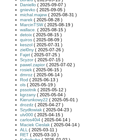
Daniello
( 2025-09-07 )
gnievko
( 2025-09-05 )
michal.majew
( 2025-08-31 )
marek
( 2025-08-28 )
MarcinTSW
( 2025-08-19 )
wallace.
( 2025-08-15 )
detoix
( 2025-08-15 )
quiros
( 2025-08-09 )
keszol
( 2025-07-31 )
ziel0ny
( 2025-07-26 )
Fajet
( 2025-07-25 )
Scyzor
( 2025-07-15 )
pawel.zapior
( 2025-07-02 )
rosiek
( 2025-06-15 )
dmroz
( 2025-06-14 )
Rod
( 2025-06-13 )
ols
( 2025-05-19 )
pssotnik
( 2025-05-12 )
kgrzany
( 2025-05-04 )
Kierunkowy22
( 2025-05-01 )
drozdz
( 2025-04-27 )
Szydłowiak
( 2025-04-23 )
ulv000
( 2025-04-15 )
carlos40i4
( 2025-04-14 )
Maciek Cieslak
( 2025-04-14 )
ALL
( 2025-03-11 )
RET
( 2025-03-10 )
Kubabuba
( 2025-02-02 )