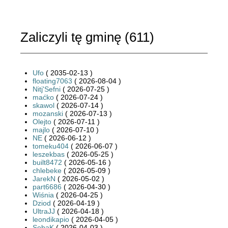
Zaliczyli tę gminę (
611
)
Ufo
( 2035-02-13 )
floating7063
( 2026-08-04 )
Nitj'Sefni
( 2026-07-25 )
maćko
( 2026-07-24 )
skawol
( 2026-07-14 )
mozanski
( 2026-07-13 )
Olejto
( 2026-07-11 )
majlo
( 2026-07-10 )
NE
( 2026-06-12 )
tomeku404
( 2026-06-07 )
leszekbas
( 2026-05-25 )
built8472
( 2026-05-16 )
chlebeke
( 2026-05-09 )
JarekN
( 2026-05-02 )
part6686
( 2026-04-30 )
Wiśnia
( 2026-04-25 )
Dziod
( 2026-04-19 )
UltraJJ
( 2026-04-18 )
leondikapio
( 2026-04-05 )
SebaK
( 2026-04-03 )