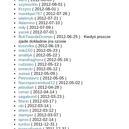
szymonklo
( 2012-08-01 )
Krzyno
( 2012-08-01 )
marekjan767
( 2012-07-26 )
wieloryb
( 2012-07-21 )
Adammo
( 2012-07-10 )
miły
( 2012-07-09 )
yacek
( 2012-07-01 )
BukTwardeDrzewo
( 2012-06-25 ) : Kiedyś jeszcze
zjade dokładnie jna szosie
koszulka
( 2012-06-19 )
miki150
( 2012-05-23 )
analityk
( 2012-05-22 )
mandraghora
( 2012-05-16 )
rudzisko
( 2012-05-12 )
tomecki
( 2012-05-12 )
suisse
( 2012-05-09 )
Petroslavrz
( 2012-05-05 )
Naczspecrembud12
( 2012-05-02 )
jebodiah
( 2012-04-28 )
ciman
( 2012-04-14 )
vagabond
( 2012-03-23 )
Mario
( 2012-03-17 )
oki
( 2012-03-14 )
shem
( 2012-03-12 )
stamper
( 2012-03-07 )
spros
( 2012-02-14 )
turdus
( 2011-12-31 )
transatlantyk
( 2011-12-31 )