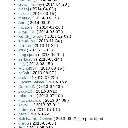
Góral nizinny
( 2014-04-20 )
didzej
( 2014-04-06 )
cukier
( 2014-03-15 )
metaxy
( 2014-03-13 )
Atmi
( 2014-03-01 )
kaczorsm
( 2014-02-20 )
g.rygalski
( 2014-02-07 )
worek_foliowy
( 2013-12-09 )
jubudubu
( 2013-11-24 )
furman
( 2013-11-22 )
Wilk
( 2013-11-01 )
magicjade
( 2013-10-12 )
serkuson
( 2013-09-14 )
miły
( 2013-08-15 )
Michal93T
( 2013-08-15 )
sq6git
( 2013-08-07 )
andale
( 2013-07-23 )
Łukasz Sakwa
( 2013-07-21 )
CamilleW
( 2013-07-18 )
zakol13
( 2013-07-18 )
rokoforus
( 2013-07-10 )
kawanalawie
( 2013-07-05 )
koval__
( 2013-07-01 )
mdudek
( 2013-07-01 )
barz
( 2013-06-26 )
BukTwardeDrzewo
( 2013-06-21 ) : specialized
gregu
( 2013-05-05 )
limit
( 2013-05-04 )