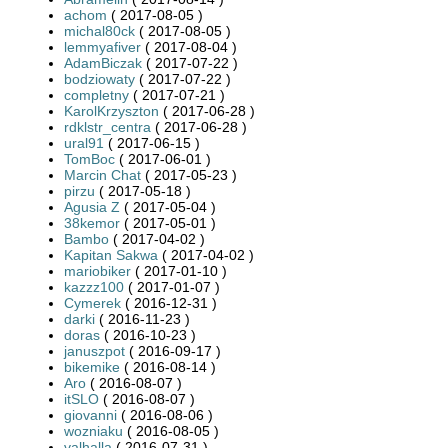
achom
( 2017-08-05 )
michal80ck
( 2017-08-05 )
lemmyafiver
( 2017-08-04 )
AdamBiczak
( 2017-07-22 )
bodziowaty
( 2017-07-22 )
completny
( 2017-07-21 )
KarolKrzyszton
( 2017-06-28 )
rdklstr_centra
( 2017-06-28 )
ural91
( 2017-06-15 )
TomBoc
( 2017-06-01 )
Marcin Chat
( 2017-05-23 )
pirzu
( 2017-05-18 )
Agusia Z
( 2017-05-04 )
38kemor
( 2017-05-01 )
Bambo
( 2017-04-02 )
Kapitan Sakwa
( 2017-04-02 )
mariobiker
( 2017-01-10 )
kazzz100
( 2017-01-07 )
Cymerek
( 2016-12-31 )
darki
( 2016-11-23 )
doras
( 2016-10-23 )
januszpot
( 2016-09-17 )
bikemike
( 2016-08-14 )
Aro
( 2016-08-07 )
itSLO
( 2016-08-07 )
giovanni
( 2016-08-06 )
wozniaku
( 2016-08-05 )
valhalla
( 2016-07-31 )