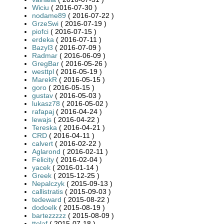
Wiciu
( 2016-07-30 )
nodame89
( 2016-07-22 )
GrzeSwi
( 2016-07-19 )
piofci
( 2016-07-15 )
erdeka
( 2016-07-11 )
Bazyl3
( 2016-07-09 )
Radmar
( 2016-06-09 )
GregBar
( 2016-05-26 )
westtpl
( 2016-05-19 )
MarekR
( 2016-05-15 )
goro
( 2016-05-15 )
gustav
( 2016-05-03 )
lukasz78
( 2016-05-02 )
rafapaj
( 2016-04-24 )
lewajs
( 2016-04-22 )
Tereska
( 2016-04-21 )
CRD
( 2016-04-11 )
calvert
( 2016-02-22 )
Aglarond
( 2016-02-11 )
Felicity
( 2016-02-04 )
yacek
( 2016-01-14 )
Greek
( 2015-12-25 )
Nepalczyk
( 2015-09-13 )
callistratis
( 2015-09-03 )
tedeward
( 2015-08-22 )
dodoelk
( 2015-08-19 )
bartezzzzz
( 2015-08-09 )
ttolaf
( 2015-07-18 )