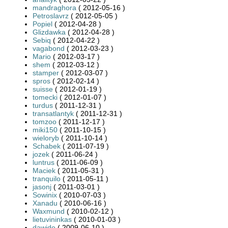
mandraghora
( 2012-05-16 )
Petroslavrz
( 2012-05-05 )
Popiel
( 2012-04-28 )
Glizdawka
( 2012-04-28 )
Sebiq
( 2012-04-22 )
vagabond
( 2012-03-23 )
Mario
( 2012-03-17 )
shem
( 2012-03-12 )
stamper
( 2012-03-07 )
spros
( 2012-02-14 )
suisse
( 2012-01-19 )
tomecki
( 2012-01-07 )
turdus
( 2011-12-31 )
transatlantyk
( 2011-12-31 )
tomzoo
( 2011-12-17 )
miki150
( 2011-10-15 )
wieloryb
( 2011-10-14 )
Schabek
( 2011-07-19 )
jozek
( 2011-06-24 )
luntrus
( 2011-06-09 )
Maciek
( 2011-05-31 )
tranquilo
( 2011-05-11 )
jasonj
( 2011-03-01 )
Sowinix
( 2010-07-03 )
Xanadu
( 2010-06-16 )
Waxmund
( 2010-02-12 )
lietuvininkas
( 2010-01-03 )
dawido
( 2009-06-10 )