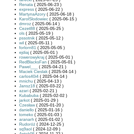
Renata
( 2025-06-23 )
express
( 2025-06-22 )
MartynaAzory
( 2025-06-18 )
KarolSlodowiec
( 2025-06-15 )
dmroz
( 2025-06-14 )
Cezet88
( 2025-05-25 )
ols
( 2025-05-19 )
pssotnik
( 2025-05-12 )
wil
( 2025-05-11 )
forlorn81
( 2025-05-05 )
ejdiaj
( 2025-05-01 )
rowerowykraj
( 2025-05-01 )
RedBlacksFan
( 2025-05-01 )
Pawel___
( 2025-04-21 )
Maciek Cieslak
( 2025-04-14 )
carlos40i4
( 2025-04-14 )
mnichu
( 2025-04-13 )
Jansz18
( 2025-03-22 )
azari
( 2025-02-21 )
Kubabuba
( 2025-02-02 )
jarkot
( 2025-01-29 )
Czesław
( 2025-01-20 )
daniello
( 2025-01-16 )
tomeko
( 2025-01-03 )
aranarh
( 2025-01-02 )
Rudoróż
( 2024-12-25 )
sq9aol
( 2024-12-09 )
Antek05
( 2024-11-22 )