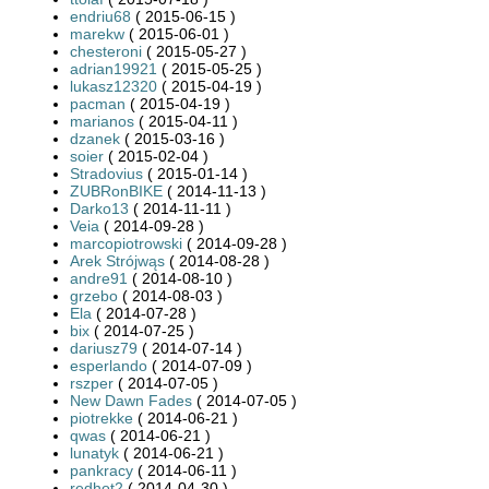
endriu68
( 2015-06-15 )
marekw
( 2015-06-01 )
chesteroni
( 2015-05-27 )
adrian19921
( 2015-05-25 )
lukasz12320
( 2015-04-19 )
pacman
( 2015-04-19 )
marianos
( 2015-04-11 )
dzanek
( 2015-03-16 )
soier
( 2015-02-04 )
Stradovius
( 2015-01-14 )
ZUBRonBIKE
( 2014-11-13 )
Darko13
( 2014-11-11 )
Veia
( 2014-09-28 )
marcopiotrowski
( 2014-09-28 )
Arek Strójwąs
( 2014-08-28 )
andre91
( 2014-08-10 )
grzebo
( 2014-08-03 )
Ela
( 2014-07-28 )
bix
( 2014-07-25 )
dariusz79
( 2014-07-14 )
esperlando
( 2014-07-09 )
rszper
( 2014-07-05 )
New Dawn Fades
( 2014-07-05 )
piotrekke
( 2014-06-21 )
qwas
( 2014-06-21 )
lunatyk
( 2014-06-21 )
pankracy
( 2014-06-11 )
redhot2
( 2014-04-30 )