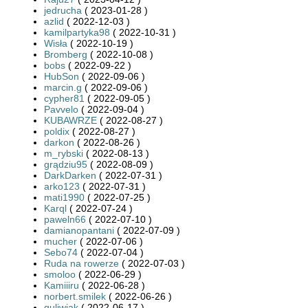
jedrucha
( 2023-01-28 )
azlid
( 2022-12-03 )
kamilpartyka98
( 2022-10-31 )
Wisła
( 2022-10-19 )
Bromberg
( 2022-10-08 )
bobs
( 2022-09-22 )
HubSon
( 2022-09-06 )
marcin.g
( 2022-09-06 )
cypher81
( 2022-09-05 )
Pavvelo
( 2022-09-04 )
KUBAWRZE
( 2022-08-27 )
poldix
( 2022-08-27 )
darkon
( 2022-08-26 )
m_rybski
( 2022-08-13 )
grądziu95
( 2022-08-09 )
DarkDarken
( 2022-07-31 )
arko123
( 2022-07-31 )
mati1990
( 2022-07-25 )
Karql
( 2022-07-24 )
paweln66
( 2022-07-10 )
damianopantani
( 2022-07-09 )
mucher
( 2022-07-06 )
Sebo74
( 2022-07-04 )
Ruda na rowerze
( 2022-07-03 )
smoloo
( 2022-06-29 )
Kamiiiru
( 2022-06-28 )
norbert.smilek
( 2022-06-26 )
guliwiak
( 2022-06-17 )