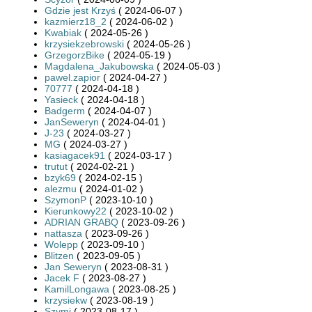
Gdzie jest Krzyś
( 2024-06-07 )
kazmierz18_2
( 2024-06-02 )
Kwabiak
( 2024-05-26 )
krzysiekzebrowski
( 2024-05-26 )
GrzegorzBike
( 2024-05-19 )
Magdalena_Jakubowska
( 2024-05-03 )
pawel.zapior
( 2024-04-27 )
70777
( 2024-04-18 )
Yasieck
( 2024-04-18 )
Badgerm
( 2024-04-07 )
JanSeweryn
( 2024-04-01 )
J-23
( 2024-03-27 )
MG
( 2024-03-27 )
kasiagacek91
( 2024-03-17 )
trutut
( 2024-02-21 )
bzyk69
( 2024-02-15 )
alezmu
( 2024-01-02 )
SzymonP
( 2023-10-10 )
Kierunkowy22
( 2023-10-02 )
ADRIAN GRABQ
( 2023-09-26 )
nattasza
( 2023-09-26 )
Wolepp
( 2023-09-10 )
Blitzen
( 2023-09-05 )
Jan Seweryn
( 2023-08-31 )
Jacek F
( 2023-08-27 )
KamilLongawa
( 2023-08-25 )
krzysiekw
( 2023-08-19 )
Szymi
( 2023-08-17 )