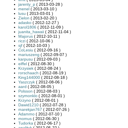
jarenty_p
( 2013-03-28 )
menel
( 2013-03-10 )
lusu
( 2013-03-01 )
Zielon
( 2013-02-20 )
adasko
( 2012-12-27 )
karol1806
( 2012-11-09 )
juanita_hawaii
( 2012-11-04 )
Majorus
( 2012-10-11 )
riczi
( 2012-10-06 )
sjf
( 2012-10-03 )
CoLesiu
( 2012-09-16 )
mariuszeng
( 2012-09-07 )
karpusu
( 2012-09-03 )
eiffel
( 2012-08-30 )
Krzysiek
( 2012-08-24 )
rorschaach
( 2012-08-19 )
King144000
( 2012-08-18 )
Yaszczyk
( 2012-08-06 )
aard
( 2012-08-05 )
Polsson
( 2012-08-03 )
szymonklo
( 2012-08-01 )
Krzyno
( 2012-08-01 )
Dawid1210
( 2012-07-28 )
marekjan767
( 2012-07-26 )
Adammo
( 2012-07-10 )
momus
( 2012-06-30 )
Tudorka
( 2012-06-17 )
analityk
( 2012-05-22 )