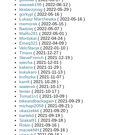
siwusek198
( 2022-06-12 )
kkatarzynag
( 2022-05-29 )
gorkypl
( 2022-05-16 )
Łukasz Marchewka
( 2022-05-16 )
memorek
( 2022-05-15 )
Badziej
( 2022-05-07 )
MaRo281
( 2022-05-01 )
Mortiskal
( 2022-04-24 )
Emeq321
( 2022-04-09 )
VeloStacja
( 2022-01-10 )
Tmaxx
( 2021-12-27 )
SteveFrench
( 2021-12-19 )
wiecha
( 2021-12-01 )
kakens
( 2021-11-29 )
kukukaro
( 2021-11-13 )
krzliszka
( 2021-11-07 )
kamlt
( 2021-10-28 )
wiaterek
( 2021-10-17 )
fenter
( 2021-10-17 )
Tomat1n1
( 2021-10-09 )
bikeandbackagain
( 2021-09-29 )
michapi2058
( 2021-09-21 )
ukaszekkk
( 2021-09-20 )
bartekd
( 2021-09-19 )
Szakal91
( 2021-09-18 )
Robin
( 2021-09-16 )
maciekNH
( 2021-09-16 )
rainzuk
( 2021-09-15 )