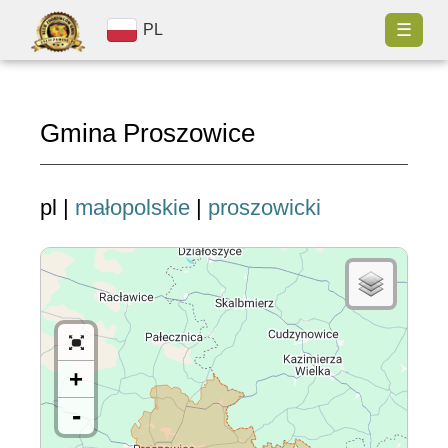
☰
PL
Gmina Proszowice
pl |
małopolskie
|
proszowicki
+
-