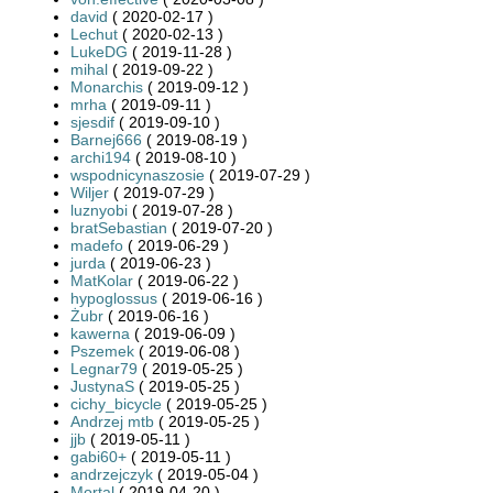
david
( 2020-02-17 )
Lechut
( 2020-02-13 )
LukeDG
( 2019-11-28 )
mihal
( 2019-09-22 )
Monarchis
( 2019-09-12 )
mrha
( 2019-09-11 )
sjesdif
( 2019-09-10 )
Barnej666
( 2019-08-19 )
archi194
( 2019-08-10 )
wspodnicynaszosie
( 2019-07-29 )
Wiljer
( 2019-07-29 )
luznyobi
( 2019-07-28 )
bratSebastian
( 2019-07-20 )
madefo
( 2019-06-29 )
jurda
( 2019-06-23 )
MatKolar
( 2019-06-22 )
hypoglossus
( 2019-06-16 )
Żubr
( 2019-06-16 )
kawerna
( 2019-06-09 )
Pszemek
( 2019-06-08 )
Legnar79
( 2019-05-25 )
JustynaS
( 2019-05-25 )
cichy_bicycle
( 2019-05-25 )
Andrzej mtb
( 2019-05-25 )
jjb
( 2019-05-11 )
gabi60+
( 2019-05-11 )
andrzejczyk
( 2019-05-04 )
Mortal
( 2019-04-20 )