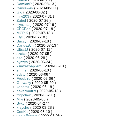
DamianP
( 2020-08-13 )
izaisławek
( 2020-08-09 )
Gio
( 2020-08-02 )
miki203
( 2020-07-31 )
Zabeł
( 2020-07-26 )
zlyszelag
( 2020-07-19 )
CFCFan
( 2020-07-19 )
MCPIK
( 2020-07-18 )
Etyl
( 2020-07-18 )
Baczy
( 2020-07-18 )
DariuszCh
( 2020-07-13 )
UltraJJ
( 2020-07-11 )
szafar
( 2020-07-05 )
aza
( 2020-06-28 )
byczys
( 2020-06-24 )
ksiazezbajkiem
( 2020-06-13 )
zmmz
( 2020-06-10 )
edytq
( 2020-06-08 )
Freebird
( 2020-06-06 )
Gerwazy
( 2020-05-20 )
kapataz
( 2020-05-19 )
hakermatrix
( 2020-05-15 )
frigodaw
( 2020-05-11 )
Miki
( 2020-05-03 )
Byku
( 2020-04-27 )
krzycho
( 2020-03-28 )
CooKs
( 2020-03-10 )
von.effective
( 2020-03-08 )