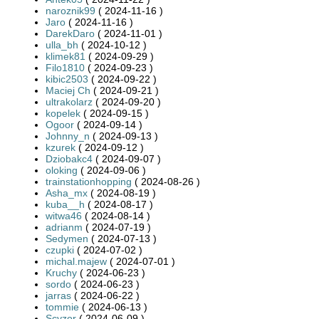
naroznik99
( 2024-11-16 )
Jaro
( 2024-11-16 )
DarekDaro
( 2024-11-01 )
ulla_bh
( 2024-10-12 )
klimek81
( 2024-09-29 )
Filo1810
( 2024-09-23 )
kibic2503
( 2024-09-22 )
Maciej Ch
( 2024-09-21 )
ultrakolarz
( 2024-09-20 )
kopelek
( 2024-09-15 )
Ogoor
( 2024-09-14 )
Johnny_n
( 2024-09-13 )
kzurek
( 2024-09-12 )
Dziobakc4
( 2024-09-07 )
oloking
( 2024-09-06 )
trainstationhopping
( 2024-08-26 )
Asha_mx
( 2024-08-19 )
kuba__h
( 2024-08-17 )
witwa46
( 2024-08-14 )
adrianm
( 2024-07-19 )
Sedymen
( 2024-07-13 )
czupki
( 2024-07-02 )
michal.majew
( 2024-07-01 )
Kruchy
( 2024-06-23 )
sordo
( 2024-06-23 )
jarras
( 2024-06-22 )
tommie
( 2024-06-13 )
Scyzor
( 2024-06-09 )