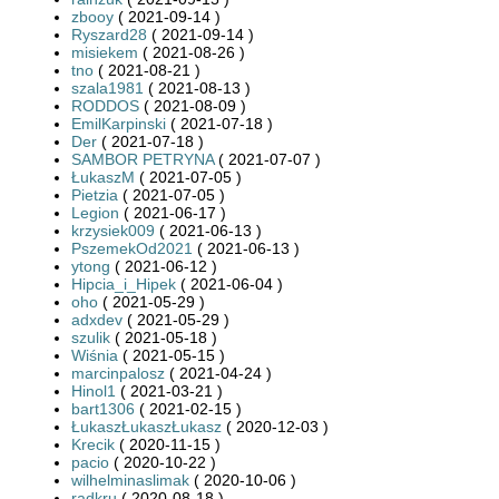
zbooy
( 2021-09-14 )
Ryszard28
( 2021-09-14 )
misiekem
( 2021-08-26 )
tno
( 2021-08-21 )
szala1981
( 2021-08-13 )
RODDOS
( 2021-08-09 )
EmilKarpinski
( 2021-07-18 )
Der
( 2021-07-18 )
SAMBOR PETRYNA
( 2021-07-07 )
ŁukaszM
( 2021-07-05 )
Pietzia
( 2021-07-05 )
Legion
( 2021-06-17 )
krzysiek009
( 2021-06-13 )
PszemekOd2021
( 2021-06-13 )
ytong
( 2021-06-12 )
Hipcia_i_Hipek
( 2021-06-04 )
oho
( 2021-05-29 )
adxdev
( 2021-05-29 )
szulik
( 2021-05-18 )
Wiśnia
( 2021-05-15 )
marcinpalosz
( 2021-04-24 )
Hinol1
( 2021-03-21 )
bart1306
( 2021-02-15 )
ŁukaszŁukaszŁukasz
( 2020-12-03 )
Krecik
( 2020-11-15 )
pacio
( 2020-10-22 )
wilhelminaslimak
( 2020-10-06 )
radkru
( 2020-08-18 )