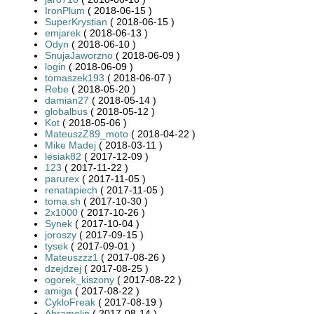
IronPlum
( 2018-06-15 )
SuperKrystian
( 2018-06-15 )
emjarek
( 2018-06-13 )
Odyn
( 2018-06-10 )
SnujaJaworzno
( 2018-06-09 )
login
( 2018-06-09 )
tomaszek193
( 2018-06-07 )
Rebe
( 2018-05-20 )
damian27
( 2018-05-14 )
globalbus
( 2018-05-12 )
Kot
( 2018-05-06 )
MateuszZ89_moto
( 2018-04-22 )
Mike Madej
( 2018-03-11 )
lesiak82
( 2017-12-09 )
123
( 2017-11-22 )
parurex
( 2017-11-05 )
renatapiech
( 2017-11-05 )
toma.sh
( 2017-10-30 )
2x1000
( 2017-10-26 )
Synek
( 2017-10-04 )
joroszy
( 2017-09-15 )
tysek
( 2017-09-01 )
Mateuszzz1
( 2017-08-26 )
dzejdzej
( 2017-08-25 )
ogorek_kiszony
( 2017-08-22 )
amiga
( 2017-08-22 )
CykloFreak
( 2017-08-19 )
Abramelin
( 2017-08-14 )