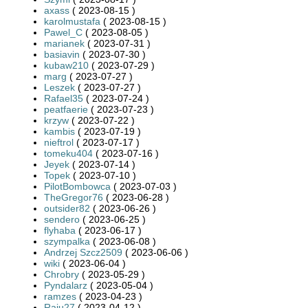
axass
( 2023-08-15 )
karolmustafa
( 2023-08-15 )
Pawel_C
( 2023-08-05 )
marianek
( 2023-07-31 )
basiavin
( 2023-07-30 )
kubaw210
( 2023-07-29 )
marg
( 2023-07-27 )
Leszek
( 2023-07-27 )
Rafael35
( 2023-07-24 )
peatfaerie
( 2023-07-23 )
krzyw
( 2023-07-22 )
kambis
( 2023-07-19 )
nieftrol
( 2023-07-17 )
tomeku404
( 2023-07-16 )
Jeyek
( 2023-07-14 )
Topek
( 2023-07-10 )
PilotBombowca
( 2023-07-03 )
TheGregor76
( 2023-06-28 )
outsider82
( 2023-06-26 )
sendero
( 2023-06-25 )
flyhaba
( 2023-06-17 )
szympalka
( 2023-06-08 )
Andrzej Szcz2509
( 2023-06-06 )
wiki
( 2023-06-04 )
Chrobry
( 2023-05-29 )
Pyndalarz
( 2023-05-04 )
ramzes
( 2023-04-23 )
Raju27
( 2023-04-12 )