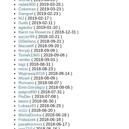
radek900
( 2019-03-25 )
Cokeman
( 2019-03-23 )
Gangrel
( 2019-02-23 )
MJ
( 2019-02-17 )
Gottii
( 2019-02-11 )
agaolsz
( 2019-01-10 )
Karol na Rowerze
( 2018-12-31 )
wycior99
( 2018-10-21 )
DiStefano
( 2018-09-21 )
MaciekK
( 2018-09-20 )
ferryty
( 2018-09-09 )
Tomek1965
( 2018-09-06 )
renifer
( 2018-09-01 )
kajz
( 2018-08-31 )
miciu
( 2018-08-23 )
Wyprawa2018
( 2018-08-14 )
Miciek
( 2018-08-09 )
Romano
( 2018-08-07 )
Emil-Górołajzy
( 2018-08-05 )
patprz890
( 2018-07-31 )
PioDer
( 2018-07-08 )
latant
( 2018-06-30 )
Łukasz83
( 2018-06-25 )
m11r
( 2018-06-20 )
MichalGorka
( 2018-06-18 )
Fistaszek
( 2018-06-18 )
parathormon
( 2018-06-17 )
jaro710
( 2018-06-16 )