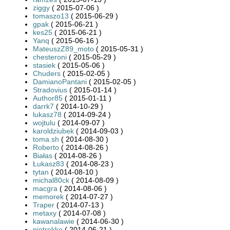
ziggy
( 2015-07-06 )
tomaszo13
( 2015-06-29 )
gpak
( 2015-06-21 )
kes25
( 2015-06-21 )
Yanq
( 2015-06-16 )
MateuszZ89_moto
( 2015-05-31 )
chesteroni
( 2015-05-29 )
stasiek
( 2015-05-06 )
Chuders
( 2015-02-05 )
DamianoPantani
( 2015-02-05 )
Stradovius
( 2015-01-14 )
Author85
( 2015-01-11 )
darrk7
( 2014-10-29 )
lukasz78
( 2014-09-24 )
wojtulu
( 2014-09-07 )
karoldziubek
( 2014-09-03 )
toma.sh
( 2014-08-30 )
Roberto
( 2014-08-26 )
Białas
( 2014-08-26 )
Łukasz83
( 2014-08-23 )
tytan
( 2014-08-10 )
michal80ck
( 2014-08-09 )
macgra
( 2014-08-06 )
memorek
( 2014-07-27 )
Traper
( 2014-07-13 )
metaxy
( 2014-07-08 )
kawanalawie
( 2014-06-30 )
piotrekke
( 2014-06-21 )