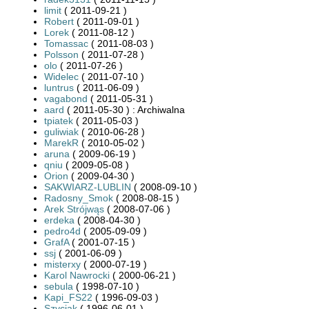
limit
( 2011-09-21 )
Robert
( 2011-09-01 )
Lorek
( 2011-08-12 )
Tomassac
( 2011-08-03 )
Polsson
( 2011-07-28 )
olo
( 2011-07-26 )
Widelec
( 2011-07-10 )
luntrus
( 2011-06-09 )
vagabond
( 2011-05-31 )
aard
( 2011-05-30 ) : Archiwalna
tpiatek
( 2011-05-03 )
guliwiak
( 2010-06-28 )
MarekR
( 2010-05-02 )
aruna
( 2009-06-19 )
qniu
( 2009-05-08 )
Orion
( 2009-04-30 )
SAKWIARZ-LUBLIN
( 2008-09-10 )
Radosny_Smok
( 2008-08-15 )
Arek Strójwąs
( 2008-07-06 )
erdeka
( 2008-04-30 )
pedro4d
( 2005-09-09 )
GrafA
( 2001-07-15 )
ssj
( 2001-06-09 )
misterxy
( 2000-07-19 )
Karol Nawrocki
( 2000-06-21 )
sebula
( 1998-07-10 )
Kapi_FS22
( 1996-09-03 )
Szyciak
( 1996-06-01 )