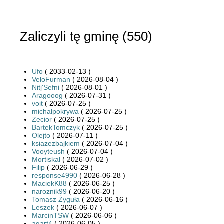
Zaliczyli tę gminę (
550
)
Ufo
( 2033-02-13 )
VeloFurman
( 2026-08-04 )
Nitj'Sefni
( 2026-08-01 )
Aragooog
( 2026-07-31 )
voit
( 2026-07-25 )
michalpokrywa
( 2026-07-25 )
Zecior
( 2026-07-25 )
BartekTomczyk
( 2026-07-25 )
Olejto
( 2026-07-11 )
ksiazezbajkiem
( 2026-07-04 )
Vooyteush
( 2026-07-04 )
Mortiskal
( 2026-07-02 )
Filip
( 2026-06-29 )
response4990
( 2026-06-28 )
MaciekK88
( 2026-06-25 )
naroznik99
( 2026-06-20 )
Tomasz Żyguła
( 2026-06-16 )
Leszek
( 2026-06-07 )
MarcinTSW
( 2026-06-06 )
agart4
( 2026-06-05 )