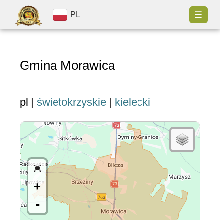
☰
PL
Gmina Morawica
pl |
świetokrzyskie
|
kielecki
+
-