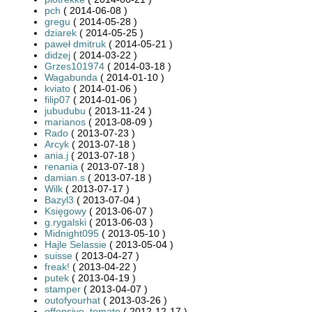
pch
( 2014-06-08 )
gregu
( 2014-05-28 )
dziarek
( 2014-05-25 )
paweł dmitruk
( 2014-05-21 )
didzej
( 2014-03-22 )
Grzes101974
( 2014-03-18 )
Wagabunda
( 2014-01-10 )
kviato
( 2014-01-06 )
filip07
( 2014-01-06 )
jubudubu
( 2013-11-24 )
marianos
( 2013-08-09 )
Rado
( 2013-07-23 )
Arcyk
( 2013-07-18 )
ania.j
( 2013-07-18 )
renania
( 2013-07-18 )
damian.s
( 2013-07-18 )
Wilk
( 2013-07-17 )
Bazyl3
( 2013-07-04 )
Księgowy
( 2013-06-07 )
g.rygalski
( 2013-06-03 )
Midnight095
( 2013-05-10 )
Hajle Selassie
( 2013-05-04 )
suisse
( 2013-04-27 )
freak!
( 2013-04-22 )
putek
( 2013-04-19 )
stamper
( 2013-04-07 )
outofyourhat
( 2013-03-26 )
offensive_tomato
( 2012-12-17 )