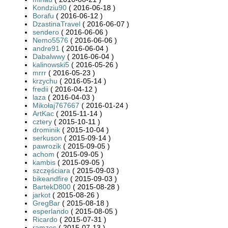
Kondziu90
( 2016-06-18 )
Borafu
( 2016-06-12 )
DzastinaTravel
( 2016-06-07 )
sendero
( 2016-06-06 )
Nemo5576
( 2016-06-06 )
andre91
( 2016-06-04 )
Dabalwwy
( 2016-06-04 )
kalinowski5
( 2016-05-26 )
mrrr
( 2016-05-23 )
krzychu
( 2016-05-14 )
fredii
( 2016-04-12 )
laza
( 2016-04-03 )
Mikołaj767667
( 2016-01-24 )
ArtKac
( 2015-11-14 )
cztery
( 2015-10-11 )
drominik
( 2015-10-04 )
serkuson
( 2015-09-14 )
pawrozik
( 2015-09-05 )
achom
( 2015-09-05 )
kambis
( 2015-09-05 )
szczęściara
( 2015-09-03 )
bikeandfire
( 2015-09-03 )
BartekD800
( 2015-08-28 )
jarkot
( 2015-08-26 )
GregBar
( 2015-08-18 )
esperlando
( 2015-08-05 )
Ricardo
( 2015-07-31 )
ramzes
( 2015-07-13 )