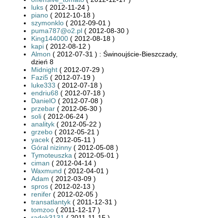
luks
( 2012-11-24 )
piano
( 2012-10-18 )
szymonklo
( 2012-09-01 )
puma787@o2.pl
( 2012-08-30 )
King144000
( 2012-08-18 )
kapi
( 2012-08-12 )
Almon
( 2012-07-31 ) : Świnoujście-Bieszczady,
dzień 8
Midnight
( 2012-07-29 )
Fazi5
( 2012-07-19 )
luke333
( 2012-07-18 )
endriu68
( 2012-07-18 )
DanielO
( 2012-07-08 )
przebar
( 2012-06-30 )
soli
( 2012-06-24 )
analityk
( 2012-05-22 )
grzebo
( 2012-05-21 )
yacek
( 2012-05-11 )
Góral nizinny
( 2012-05-08 )
Tymoteuszka
( 2012-05-01 )
ciman
( 2012-04-14 )
Waxmund
( 2012-04-01 )
Adam
( 2012-03-09 )
spros
( 2012-02-13 )
renifer
( 2012-02-05 )
transatlantyk
( 2011-12-31 )
tomzoo
( 2011-12-17 )
radek3131
( 2011-11-15 )