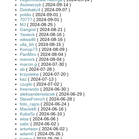
Aszewczyk
( 2024-09-14 )
Dziobakc4
( 2024-09-07 )
poldix
( 2024-09-01 )
70777
( 2024-09-01 )
MJ
( 2024-08-25 )
Gangrel
( 2024-08-21 )
Yasieck
( 2024-08-16 )
witwa46
( 2024-08-16 )
ulla_bh
( 2024-08-15 )
Konop73
( 2024-08-09 )
PanMiro
( 2024-08-04 )
menork
( 2024-08-04 )
marcin.g
( 2024-07-30 )
ab
( 2024-07-28 )
krzysiekw
( 2024-07-20 )
kaz
( 2024-07-13 )
czupki
( 2024-07-02 )
freerando
( 2024-06-30 )
aleksanderwiacek
( 2024-06-29 )
SteveFrench
( 2024-06-28 )
foto_rajza
( 2024-06-24 )
MaciekK
( 2024-06-16 )
KubaSz
( 2024-06-10 )
wisa
( 2024-06-06 )
zabc
( 2024-06-02 )
arturteen
( 2024-06-02 )
adam0
( 2024-05-26 )
turdus
( 2024-05-06 )