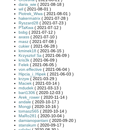
daria_wie
( 2021-08-18 )
wil
( 2021-08-01 )
Piotrek_Wwa
( 2021-08-01 )
hakermatrix
( 2021-07-28 )
Ryszard28
( 2021-07-23 )
PTaKwa
( 2021-07-12 )
bsbg
( 2021-07-12 )
axass
( 2021-07-10 )
masz
( 2021-07-08 )
cukier
( 2021-06-28 )
kminek18
( 2021-06-15 )
Krzysztof Sa
( 2021-06-09 )
kris3k
( 2021-06-09 )
Felek
( 2021-06-05 )
von.effective
( 2021-06-04 )
Hipcia_i_Hipek
( 2021-06-03 )
krzyw
( 2021-03-29 )
Maciek
( 2021-03-14 )
mdudek
( 2021-03-13 )
bart1306
( 2020-12-03 )
Arek_rower
( 2020-11-14 )
andale
( 2020-10-17 )
Mongji
( 2020-10-16 )
tomasz565
( 2020-10-14 )
MaRo281
( 2020-10-04 )
damianopantani
( 2020-09-20 )
stanskum
( 2020-09-17 )
rafalini
( 2020-08-30 )