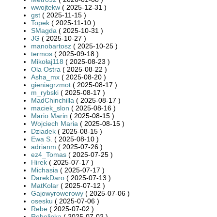
wwojtekw
( 2025-12-31 )
gst
( 2025-11-15 )
Topek
( 2025-11-10 )
SMagda
( 2025-10-31 )
JG
( 2025-10-27 )
manobartosz
( 2025-10-25 )
termos
( 2025-09-18 )
Mikołaj118
( 2025-08-23 )
Ola Ostra
( 2025-08-22 )
Asha_mx
( 2025-08-20 )
gieniagrzmot
( 2025-08-17 )
m_rybski
( 2025-08-17 )
MadChinchilla
( 2025-08-17 )
maciek_slon
( 2025-08-16 )
Mario Marin
( 2025-08-15 )
Wojciech Maria
( 2025-08-15 )
Dziadek
( 2025-08-15 )
Ewa S.
( 2025-08-10 )
adrianm
( 2025-07-26 )
ez4_Tomas
( 2025-07-25 )
Hirek
( 2025-07-17 )
Michasia
( 2025-07-17 )
DarekDaro
( 2025-07-13 )
MatKolar
( 2025-07-12 )
Gajowyrowerowy
( 2025-07-06 )
osesku
( 2025-07-06 )
Rebe
( 2025-07-02 )
Rebelinka
( 2025-07-02 )