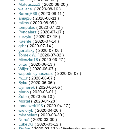
Mateuszzz1
( 2020-08-20 )
wallace.
( 2020-08-16 )
Barnej666
( 2020-08-11 )
aniaj26
( 2020-08-11 )
mikoy
( 2020-08-05 )
tompalec
( 2020-07-22 )
Pyndalarz
( 2020-07-17 )
korzyko
( 2020-07-15 )
Kaente
( 2020-07-14 )
grbr
( 2020-07-14 )
gorallsky
( 2020-07-06 )
Tomek W.
( 2020-07-02 )
Mieszko18
( 2020-06-27 )
pirzu
( 2020-06-13 )
Wiljer
( 2020-06-07 )
wspodnicynaszosie
( 2020-06-07 )
m11r
( 2020-06-07 )
Byku
( 2020-06-06 )
Cymerek
( 2020-06-06 )
Mario
( 2020-06-01 )
Żubr
( 2020-05-10 )
Mortal
( 2020-04-28 )
tomaszek193
( 2020-04-27 )
wieloryb
( 2020-04-26 )
mirabelart
( 2020-03-30 )
Noruś
( 2020-03-30 )
LukeDG
( 2020-03-12 )
Stefan
( 2020-02-12 ) : Wycieczka rowerowa po