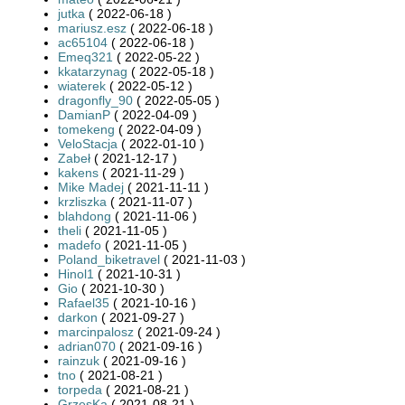
jutka
( 2022-06-18 )
mariusz.esz
( 2022-06-18 )
ac65104
( 2022-06-18 )
Emeq321
( 2022-05-22 )
kkatarzynag
( 2022-05-18 )
wiaterek
( 2022-05-12 )
dragonfly_90
( 2022-05-05 )
DamianP
( 2022-04-09 )
tomekeng
( 2022-04-09 )
VeloStacja
( 2022-01-10 )
Zabeł
( 2021-12-17 )
kakens
( 2021-11-29 )
Mike Madej
( 2021-11-11 )
krzliszka
( 2021-11-07 )
blahdong
( 2021-11-06 )
theli
( 2021-11-05 )
madefo
( 2021-11-05 )
Poland_biketravel
( 2021-11-03 )
Hinol1
( 2021-10-31 )
Gio
( 2021-10-30 )
Rafael35
( 2021-10-16 )
darkon
( 2021-09-27 )
marcinpalosz
( 2021-09-24 )
adrian070
( 2021-09-16 )
rainzuk
( 2021-09-16 )
tno
( 2021-08-21 )
torpeda
( 2021-08-21 )
GrzesKa
( 2021-08-21 )