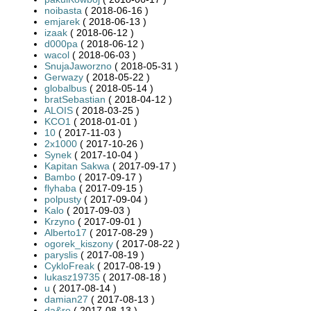
noibasta
( 2018-06-16 )
emjarek
( 2018-06-13 )
izaak
( 2018-06-12 )
d000pa
( 2018-06-12 )
wacol
( 2018-06-03 )
SnujaJaworzno
( 2018-05-31 )
Gerwazy
( 2018-05-22 )
globalbus
( 2018-05-14 )
bratSebastian
( 2018-04-12 )
ALOIS
( 2018-03-25 )
KCO1
( 2018-01-01 )
10
( 2017-11-03 )
2x1000
( 2017-10-26 )
Synek
( 2017-10-04 )
Kapitan Sakwa
( 2017-09-17 )
Bambo
( 2017-09-17 )
flyhaba
( 2017-09-15 )
polpusty
( 2017-09-04 )
Kalo
( 2017-09-03 )
Krzyno
( 2017-09-01 )
Alberto17
( 2017-08-29 )
ogorek_kiszony
( 2017-08-22 )
paryslis
( 2017-08-19 )
CykloFreak
( 2017-08-19 )
lukasz19735
( 2017-08-18 )
u
( 2017-08-14 )
damian27
( 2017-08-13 )
da&ro
( 2017-08-13 )