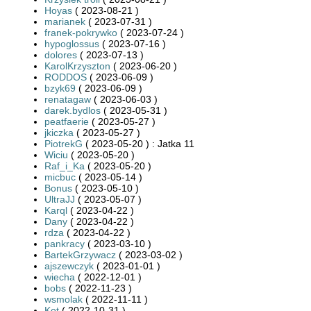
Hoyas
( 2023-08-21 )
marianek
( 2023-07-31 )
franek-pokrywko
( 2023-07-24 )
hypoglossus
( 2023-07-16 )
dolores
( 2023-07-13 )
KarolKrzyszton
( 2023-06-20 )
RODDOS
( 2023-06-09 )
bzyk69
( 2023-06-09 )
renatagaw
( 2023-06-03 )
darek.bydlos
( 2023-05-31 )
peatfaerie
( 2023-05-27 )
jkiczka
( 2023-05-27 )
PiotrekG
( 2023-05-20 ) : Jatka 11
Wiciu
( 2023-05-20 )
Raf_i_Ka
( 2023-05-20 )
micbuc
( 2023-05-14 )
Bonus
( 2023-05-10 )
UltraJJ
( 2023-05-07 )
Karql
( 2023-04-22 )
Dany
( 2023-04-22 )
rdza
( 2023-04-22 )
pankracy
( 2023-03-10 )
BartekGrzywacz
( 2023-03-02 )
ajszewczyk
( 2023-01-01 )
wiecha
( 2022-12-01 )
bobs
( 2022-11-23 )
wsmolak
( 2022-11-11 )
Kot
( 2022-10-31 )