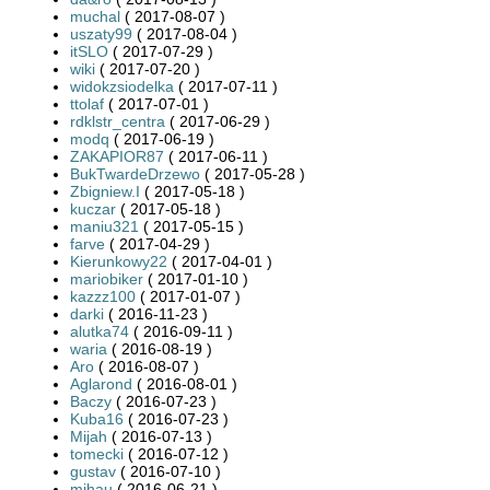
muchal
( 2017-08-07 )
uszaty99
( 2017-08-04 )
itSLO
( 2017-07-29 )
wiki
( 2017-07-20 )
widokzsiodelka
( 2017-07-11 )
ttolaf
( 2017-07-01 )
rdklstr_centra
( 2017-06-29 )
modq
( 2017-06-19 )
ZAKAPIOR87
( 2017-06-11 )
BukTwardeDrzewo
( 2017-05-28 )
Zbigniew.I
( 2017-05-18 )
kuczar
( 2017-05-18 )
maniu321
( 2017-05-15 )
farve
( 2017-04-29 )
Kierunkowy22
( 2017-04-01 )
mariobiker
( 2017-01-10 )
kazzz100
( 2017-01-07 )
darki
( 2016-11-23 )
alutka74
( 2016-09-11 )
waria
( 2016-08-19 )
Aro
( 2016-08-07 )
Aglarond
( 2016-08-01 )
Baczy
( 2016-07-23 )
Kuba16
( 2016-07-23 )
Mijah
( 2016-07-13 )
tomecki
( 2016-07-12 )
gustav
( 2016-07-10 )
mihau
( 2016-06-21 )