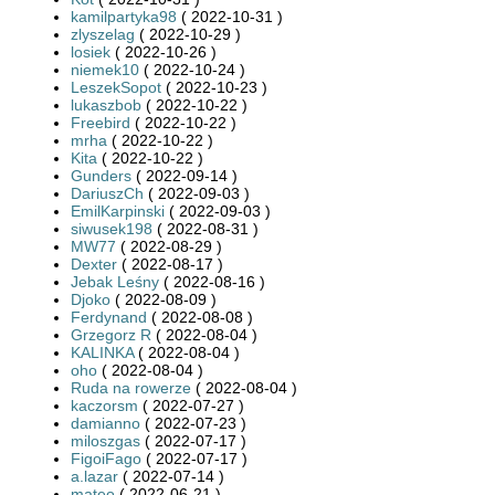
kamilpartyka98
( 2022-10-31 )
zlyszelag
( 2022-10-29 )
losiek
( 2022-10-26 )
niemek10
( 2022-10-24 )
LeszekSopot
( 2022-10-23 )
lukaszbob
( 2022-10-22 )
Freebird
( 2022-10-22 )
mrha
( 2022-10-22 )
Kita
( 2022-10-22 )
Gunders
( 2022-09-14 )
DariuszCh
( 2022-09-03 )
EmilKarpinski
( 2022-09-03 )
siwusek198
( 2022-08-31 )
MW77
( 2022-08-29 )
Dexter
( 2022-08-17 )
Jebak Leśny
( 2022-08-16 )
Djoko
( 2022-08-09 )
Ferdynand
( 2022-08-08 )
Grzegorz R
( 2022-08-04 )
KALINKA
( 2022-08-04 )
oho
( 2022-08-04 )
Ruda na rowerze
( 2022-08-04 )
kaczorsm
( 2022-07-27 )
damianno
( 2022-07-23 )
miloszgas
( 2022-07-17 )
FigoiFago
( 2022-07-17 )
a.lazar
( 2022-07-14 )
mateo
( 2022-06-21 )