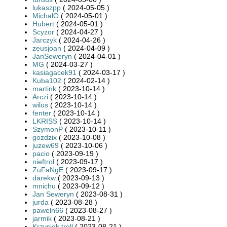
lukaszpp
( 2024-05-05 )
MichalO
( 2024-05-01 )
Hubert
( 2024-05-01 )
Scyzor
( 2024-04-27 )
Jarczyk
( 2024-04-26 )
zeusjoan
( 2024-04-09 )
JanSeweryn
( 2024-04-01 )
MG
( 2024-03-27 )
kasiagacek91
( 2024-03-17 )
Kuba102
( 2024-02-14 )
martink
( 2023-10-14 )
Arczi
( 2023-10-14 )
wilus
( 2023-10-14 )
fenter
( 2023-10-14 )
LKRISS
( 2023-10-14 )
SzymonP
( 2023-10-11 )
gozdzix
( 2023-10-08 )
juzew69
( 2023-10-06 )
pacio
( 2023-09-19 )
nieftrol
( 2023-09-17 )
ZuFaNgE
( 2023-09-17 )
darekw
( 2023-09-13 )
mnichu
( 2023-09-12 )
Jan Seweryn
( 2023-08-31 )
jurda
( 2023-08-28 )
paweln66
( 2023-08-27 )
jarmik
( 2023-08-21 )
Krzysiek troll
( 2023-08-21 )