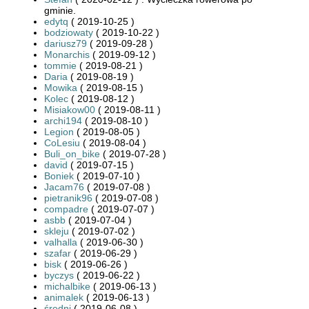
gminie.
edytq
( 2019-10-25 )
bodziowaty
( 2019-10-22 )
dariusz79
( 2019-09-28 )
Monarchis
( 2019-09-12 )
tommie
( 2019-08-21 )
Daria
( 2019-08-19 )
Mowika
( 2019-08-15 )
Kolec
( 2019-08-12 )
Misiakow00
( 2019-08-11 )
archi194
( 2019-08-10 )
Legion
( 2019-08-05 )
CoLesiu
( 2019-08-04 )
Buli_on_bike
( 2019-07-28 )
david
( 2019-07-15 )
Boniek
( 2019-07-10 )
Jacam76
( 2019-07-08 )
pietranik96
( 2019-07-08 )
compadre
( 2019-07-07 )
asbb
( 2019-07-04 )
skleju
( 2019-07-02 )
valhalla
( 2019-06-30 )
szafar
( 2019-06-29 )
bisk
( 2019-06-26 )
byczys
( 2019-06-22 )
michalbike
( 2019-06-13 )
animalek
( 2019-06-13 )
średni
( 2019-06-08 )