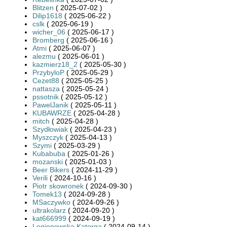
Blitzen
( 2025-07-02 )
Dilip1618
( 2025-06-22 )
cslk
( 2025-06-19 )
wicher_06
( 2025-06-17 )
Bromberg
( 2025-06-16 )
Atmi
( 2025-06-07 )
alezmu
( 2025-06-01 )
kazmierz18_2
( 2025-05-30 )
PrzybyloP
( 2025-05-29 )
Cezet88
( 2025-05-25 )
nattasza
( 2025-05-24 )
pssotnik
( 2025-05-12 )
PawelJanik
( 2025-05-11 )
KUBAWRZE
( 2025-04-28 )
mitch
( 2025-04-28 )
Szydłowiak
( 2025-04-23 )
Myszczyk
( 2025-04-13 )
Szymi
( 2025-03-29 )
Kubabuba
( 2025-01-26 )
mozanski
( 2025-01-03 )
Beer Bikers
( 2024-11-29 )
Verili
( 2024-10-16 )
Piotr skowronek
( 2024-09-30 )
Tomek13
( 2024-09-28 )
MSaczywko
( 2024-09-26 )
ultrakolarz
( 2024-09-20 )
kat666999
( 2024-09-19 )
Legionowska Katorga
( 2024-09-14 )