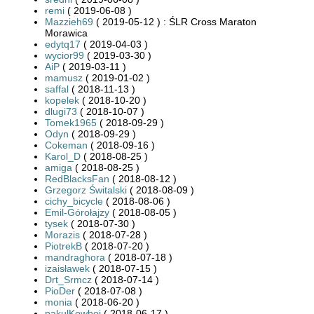
remi
( 2019-06-08 )
Mazzieh69
( 2019-05-12 ) : ŚLR Cross Maraton
Morawica
edytq17
( 2019-04-03 )
wycior99
( 2019-03-30 )
AiP
( 2019-03-11 )
mamusz
( 2019-01-02 )
saffal
( 2018-11-13 )
kopelek
( 2018-10-20 )
dlugi73
( 2018-10-07 )
Tomek1965
( 2018-09-29 )
Odyn
( 2018-09-29 )
Cokeman
( 2018-09-16 )
Karol_D
( 2018-08-25 )
amiga
( 2018-08-25 )
RedBlacksFan
( 2018-08-12 )
Grzegorz Świtalski
( 2018-08-09 )
cichy_bicycle
( 2018-08-06 )
Emil-Górołajzy
( 2018-08-05 )
tysek
( 2018-07-30 )
Morazis
( 2018-07-28 )
PiotrekB
( 2018-07-20 )
mandraghora
( 2018-07-18 )
izaisławek
( 2018-07-15 )
Drt_Srmcz
( 2018-07-14 )
PioDer
( 2018-07-08 )
monia
( 2018-06-20 )
pakulKowboj
( 2018-06-17 )