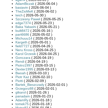
AdamBiczak
( 2026-06-04 )
basiavin
( 2026-06-04 )
TheZioMeK
( 2026-06-02 )
teich
( 2026-05-30 )
Szczesny Paweł
( 2026-05-25 )
edge7374
( 2026-05-23 )
Baka Yabashi
( 2026-05-21 )
built8472
( 2026-05-16 )
part6686
( 2026-05-02 )
Michuuu14
( 2026-05-01 )
Kargeth
( 2026-05-01 )
field7727
( 2026-04-26 )
Neru Kross
( 2026-04-25 )
Karol Grzesik
( 2026-04-25 )
Gonczara
( 2026-04-19 )
Rendi
( 2026-04-19 )
Piotro1997
( 2026-03-15 )
Dexter1995
( 2026-03-13 )
Bwoah
( 2026-03-10 )
Piotr Kaz
( 2026-02-10 )
Piotti
( 2026-02-09 )
Bartek_Bieszczady
( 2026-02-01 )
Grzegorz88
( 2026-02-01 )
gtkarol
( 2026-01-26 )
panadam
( 2026-01-23 )
AdamRy
( 2026-01-18 )
tomek75
( 2026-01-18 )
Metro92
( 2026-01-08 )