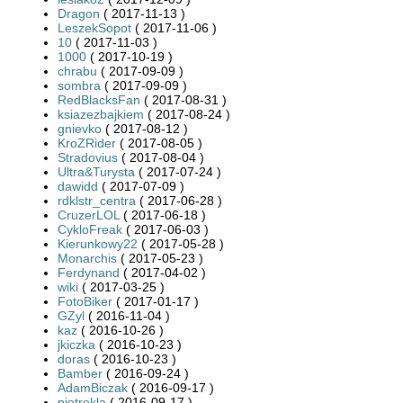
Dragon
( 2017-11-13 )
LeszekSopot
( 2017-11-06 )
10
( 2017-11-03 )
1000
( 2017-10-19 )
chrabu
( 2017-09-09 )
sombra
( 2017-09-09 )
RedBlacksFan
( 2017-08-31 )
ksiazezbajkiem
( 2017-08-24 )
gnievko
( 2017-08-12 )
KroZRider
( 2017-08-05 )
Stradovius
( 2017-08-04 )
Ultra&Turysta
( 2017-07-24 )
dawidd
( 2017-07-09 )
rdklstr_centra
( 2017-06-28 )
CruzerLOL
( 2017-06-18 )
CykloFreak
( 2017-06-03 )
Kierunkowy22
( 2017-05-28 )
Monarchis
( 2017-05-23 )
Ferdynand
( 2017-04-02 )
wiki
( 2017-03-25 )
FotoBiker
( 2017-01-17 )
GZyl
( 2016-11-04 )
kaz
( 2016-10-26 )
jkiczka
( 2016-10-23 )
doras
( 2016-10-23 )
Bamber
( 2016-09-24 )
AdamBiczak
( 2016-09-17 )
piotrekla
( 2016-09-17 )