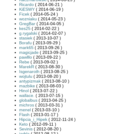
Ricardo
( 2014-06-21 )
KiESWY
( 2014-06-19 )
Ficek
( 2014-05-24 )
wozniaku
( 2014-05-23 )
GregBar
( 2014-04-05 )
kes25
( 2014-02-22 )
g.rygalski
( 2014-02-07 )
stasiek
( 2013-10-07 )
Borafu
( 2013-09-29 )
mark65
( 2013-09-26 )
magicjade
( 2013-09-25 )
pawlllo
( 2013-09-22 )
Rebe
( 2013-09-02 )
MarekR
( 2013-08-30 )
Isgenaroth
( 2013-08-25 )
wojtulu
( 2013-08-20 )
antypizmak
( 2013-08-10 )
mazbike
( 2013-08-03 )
Hinol
( 2013-07-22 )
wallace.
( 2013-07-15 )
globalbus
( 2013-04-25 )
michros
( 2013-03-31 )
menel
( 2013-03-10 )
Flash
( 2013-01-17 )
Hipcia_i_Hipek
( 2012-11-24 )
Keto
( 2012-09-11 )
Sevinis
( 2012-08-20 )
jarbla
( 2012-08-12 )