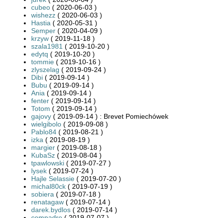
cubeo
( 2020-06-03 )
wishezz
( 2020-06-03 )
Hastia
( 2020-05-31 )
Semper
( 2020-04-09 )
krzyw
( 2019-11-18 )
szala1981
( 2019-10-20 )
edytq
( 2019-10-20 )
tommie
( 2019-10-16 )
zlyszelag
( 2019-09-24 )
Dibi
( 2019-09-14 )
Bubu
( 2019-09-14 )
Ania
( 2019-09-14 )
fenter
( 2019-09-14 )
Totom
( 2019-09-14 )
gajovy
( 2019-09-14 ) : Brevet Pomiechówek
wielgibolo
( 2019-09-08 )
Pablo84
( 2019-08-21 )
izka
( 2019-08-19 )
margier
( 2019-08-18 )
KubaSz
( 2019-08-04 )
tpawlowski
( 2019-07-27 )
lysek
( 2019-07-24 )
Hajle Selassie
( 2019-07-20 )
michal80ck
( 2019-07-19 )
sobiera
( 2019-07-18 )
renatagaw
( 2019-07-14 )
darek.bydlos
( 2019-07-14 )
compadre
( 2019-07-07 )