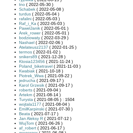
tno
( 2022-05-30 )
Schabek
( 2022-05-08 )
turdus
( 2022-05-04 )
rafalini
( 2022-05-03 )
Raf_i_Ka
( 2022-05-03 )
PawelJanik
( 2022-05-01 )
Arek_rower
( 2022-05-01 )
bodziowaty
( 2022-03-29 )
Nashael
( 2022-02-06 )
Atelateusz2137
( 2022-01-25 )
termos
( 2022-01-02 )
snikers89
( 2021-12-28 )
Ktosia123456
( 2021-11-24 )
Poland_biketravel
( 2021-11-03 )
Kwabiak
( 2021-10-18 )
Piotrek_Wwa
( 2021-09-22 )
jedrucha
( 2021-09-17 )
Karol Grzesik
( 2021-09-17 )
roberts
( 2021-09-04 )
Artekm
( 2021-08-14 )
Turysta
( 2021-08-05 ) : 1504
wojtala1177
( 2021-08-04 )
EmilKarpinski
( 2021-07-30 )
Beata
( 2021-07-17 )
Jan Aleksy R
( 2021-07-12 )
WujTom
( 2021-06-26 )
af_robert
( 2021-06-17 )
gregorgor
( 2021-06-08 )