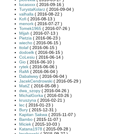
lucasxxx
( 2016-09-16 )
TurystaKolarz
( 2016-09-04 )
valhalla
( 2016-08-22 )
Kofi
( 2016-08-13 )
menork
( 2016-07-27 )
Tomek1965
( 2016-07-26 )
Mijah
( 2016-07-13 )
Pietzia
( 2016-06-23 )
wiecho
( 2016-06-15 )
ttolaf
( 2016-06-15 )
dodoelk
( 2016-06-15 )
CoLesiu
( 2016-06-14 )
Gio
( 2016-06-10 )
rytek
( 2016-06-06 )
RaMi
( 2016-06-04 )
Dabalwwy
( 2016-06-04 )
JacekCendrowski
( 2016-05-29 )
MatiZ
( 2016-05-08 )
dwa_szopy
( 2016-04-26 )
MichalGorka
( 2016-03-26 )
kruszyna
( 2016-02-21 )
lec
( 2016-01-23 )
Bury
( 2015-12-31 )
Kapitan Sakwa
( 2015-11-07 )
Bambo
( 2015-11-07 )
Miciek
( 2015-10-03 )
Katana1978
( 2015-09-28 )
lgrabowski
( 2015-09-27 )