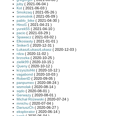
juby
( 2021-06-04 )
Kot
( 2021-06-03 )
Smokzaq
( 2021-05-26 )
sromotnik
( 2021-05-09 )
pablo_bike
( 2021-04-30 )
Hinol1
( 2021-04-21 )
yurek55
( 2021-04-10 )
pacio
( 2021-03-29 )
Spawacz
( 2021-03-02 )
Elkosiasty
( 2021-01-01 )
SnikerS
( 2020-12-31 )
ŁukaszŁukaszŁukasz
( 2020-12-03 )
rdza
( 2020-11-02 )
brzozka
( 2020-10-25 )
zielik99
( 2020-10-15 )
Queny
( 2020-10-12 )
krzysztof4it
( 2020-10-12 )
vagabond
( 2020-10-03 )
RobertD
( 2020-09-05 )
panpumex
( 2020-08-24 )
wsmolak
( 2020-08-14 )
sqdo
( 2020-08-01 )
Gerwazy
( 2020-08-01 )
Michał Różewski
( 2020-07-24 )
mnichu
( 2020-07-04 )
DariuszCh
( 2020-06-27 )
eksplorator
( 2020-06-14 )
jurek
( 2020-06-04 )