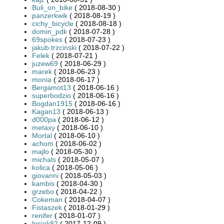
Buli_on_bike
( 2018-08-30 )
panzerkwik
( 2018-08-19 )
cichy_bicycle
( 2018-08-18 )
domin_pdk
( 2018-07-28 )
69spokes
( 2018-07-23 )
jakub.trzcinski
( 2018-07-22 )
Felek
( 2018-07-21 )
juzew69
( 2018-06-29 )
marek
( 2018-06-23 )
monia
( 2018-06-17 )
Bergamot13
( 2018-06-16 )
superbodzio
( 2018-06-16 )
Bogdan1915
( 2018-06-16 )
Kagan13
( 2018-06-13 )
d000pa
( 2018-06-12 )
metaxy
( 2018-06-10 )
Mortal
( 2018-06-10 )
achom
( 2018-06-02 )
majlo
( 2018-05-30 )
michals
( 2018-05-07 )
kolica
( 2018-05-06 )
giovanni
( 2018-05-03 )
kambis
( 2018-04-30 )
grzebo
( 2018-04-22 )
Cokeman
( 2018-04-07 )
Fistaszek
( 2018-01-29 )
renifer
( 2018-01-07 )
lesiak82
( 2017-12-09 )