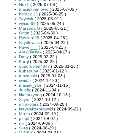
NexT
( 2025-07-06 )
maciekbemowo
( 2025-07-05 )
horacy 13
( 2025-06-25 )
Szyciak
( 2025-06-01 )
wycior99
( 2025-05-24 )
Marzena G
( 2025-05-21 )
Orion
( 2025-04-30 )
Ryszard28
( 2025-04-25 )
Szydłowiak
( 2025-04-23 )
Pawel___
( 2025-04-21 )
ArekOlesiak
( 2025-04-17 )
Dany
( 2025-02-22 )
Karql
( 2025-02-22 )
quadrupled4847
( 2025-01-26 )
Kubabuba
( 2025-01-12 )
mozanski
( 2025-01-03 )
swidar
( 2024-12-20 )
maciek_slon
( 2024-11-15 )
Julofly
( 2024-11-04 )
kkatarzynag
( 2024-10-13 )
Szymi
( 2024-10-12 )
ultrakolarz
( 2024-09-25 )
krzysiekzebrowski
( 2024-09-22 )
Mreto
( 2024-09-19 )
pimpf
( 2024-09-07 )
nix
( 2024-09-06 )
Siles
( 2024-08-29 )
VoNSiK
( 2024-08-25 )