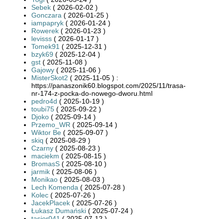
Sebek
( 2026-02-02 )
Gonczara
( 2026-01-25 )
iampapryk
( 2026-01-24 )
Rowerek
( 2026-01-23 )
levisss
( 2026-01-17 )
Tomek91
( 2025-12-31 )
bzyk69
( 2025-12-04 )
gst
( 2025-11-08 )
Gajowy
( 2025-11-06 )
MisterSkot2
( 2025-11-05 ) :
https://panaszonik60.blogspot.com/2025/11/trasa-
nr-174-z-pocka-do-nowego-dworu.html
pedro4d
( 2025-10-19 )
toubi75
( 2025-09-22 )
Djoko
( 2025-09-14 )
Przemo_WR
( 2025-09-14 )
Wiktor Be
( 2025-09-07 )
skiq
( 2025-08-29 )
Czarny
( 2025-08-23 )
maciekm
( 2025-08-15 )
BromasS
( 2025-08-10 )
jarmik
( 2025-08-06 )
Monikao
( 2025-08-03 )
Lech Komenda
( 2025-07-28 )
Kolec
( 2025-07-26 )
JacekPlacek
( 2025-07-26 )
Łukasz Dumański
( 2025-07-24 )
tasior041
( 2025-07-12 )