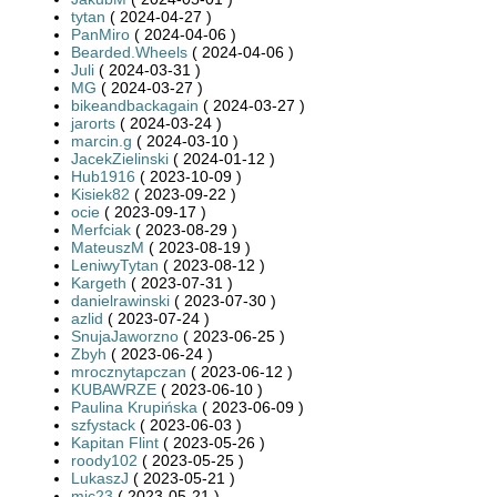
tytan
( 2024-04-27 )
PanMiro
( 2024-04-06 )
Bearded.Wheels
( 2024-04-06 )
Juli
( 2024-03-31 )
MG
( 2024-03-27 )
bikeandbackagain
( 2024-03-27 )
jarorts
( 2024-03-24 )
marcin.g
( 2024-03-10 )
JacekZielinski
( 2024-01-12 )
Hub1916
( 2023-10-09 )
Kisiek82
( 2023-09-22 )
ocie
( 2023-09-17 )
Merfciak
( 2023-08-29 )
MateuszM
( 2023-08-19 )
LeniwyTytan
( 2023-08-12 )
Kargeth
( 2023-07-31 )
danielrawinski
( 2023-07-30 )
azlid
( 2023-07-24 )
SnujaJaworzno
( 2023-06-25 )
Zbyh
( 2023-06-24 )
mrocznytapczan
( 2023-06-12 )
KUBAWRZE
( 2023-06-10 )
Paulina Krupińska
( 2023-06-09 )
szfystack
( 2023-06-03 )
Kapitan Flint
( 2023-05-26 )
roody102
( 2023-05-25 )
LukaszJ
( 2023-05-21 )
mic23
( 2023-05-21 )