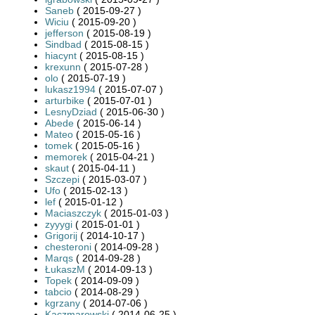
Saneb
( 2015-09-27 )
Wiciu
( 2015-09-20 )
jefferson
( 2015-08-19 )
Sindbad
( 2015-08-15 )
hiacynt
( 2015-08-15 )
krexunn
( 2015-07-28 )
olo
( 2015-07-19 )
lukasz1994
( 2015-07-07 )
arturbike
( 2015-07-01 )
LesnyDziad
( 2015-06-30 )
Abede
( 2015-06-14 )
Mateo
( 2015-05-16 )
tomek
( 2015-05-16 )
memorek
( 2015-04-21 )
skaut
( 2015-04-11 )
Szczepi
( 2015-03-07 )
Ufo
( 2015-02-13 )
lef
( 2015-01-12 )
Maciaszczyk
( 2015-01-03 )
zyyygi
( 2015-01-01 )
Grigorij
( 2014-10-17 )
chesteroni
( 2014-09-28 )
Marqs
( 2014-09-28 )
ŁukaszM
( 2014-09-13 )
Topek
( 2014-09-09 )
tabcio
( 2014-08-29 )
kgrzany
( 2014-07-06 )
Kaczmarowski
( 2014-06-25 )