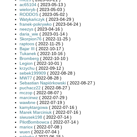
ac65104
( 2023-05-13 )
wieloryb
( 2023-05-03 )
RODDOS
( 2023-05-02 )
Watykańczyk
( 2023-04-29 )
franek-pokrywko
( 2023-04-24 )
neezys
( 2023-04-16 )
daria_wie
( 2023-01-14 )
Skorpion76
( 2022-11-25 )
raptoos
( 2022-11-25 )
Bajar III
( 2022-10-17 )
Tukanek
( 2022-10-16 )
Bromberg
( 2022-10-10 )
Legion
( 2022-10-01 )
krzychu
( 2022-09-12 )
sebek199909
( 2022-08-28 )
MW77
( 2022-08-28 )
Sebastian Napiórkowski
( 2022-08-27 )
puchacz22
( 2022-08-27 )
mczop
( 2022-08-07 )
marcinwz
( 2022-07-29 )
wawbne
( 2022-07-19 )
kamyktargowa
( 2022-07-16 )
Marek Marciniuk
( 2022-07-16 )
siwusek198
( 2022-07-14 )
PilotBombowca
( 2022-07-14 )
mariox
( 2022-07-08 )
wuen
( 2022-07-04 )
ryjówka
( 2022-06-15 )