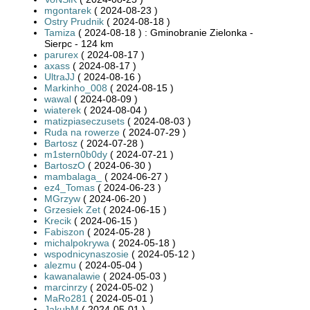
mgontarek
( 2024-08-23 )
Ostry Prudnik
( 2024-08-18 )
Tamiza
( 2024-08-18 ) : Gminobranie Zielonka -
Sierpc - 124 km
parurex
( 2024-08-17 )
axass
( 2024-08-17 )
UltraJJ
( 2024-08-16 )
Markinho_008
( 2024-08-15 )
wawal
( 2024-08-09 )
wiaterek
( 2024-08-04 )
matizpiaseczusets
( 2024-08-03 )
Ruda na rowerze
( 2024-07-29 )
Bartosz
( 2024-07-28 )
m1stern0b0dy
( 2024-07-21 )
BartoszO
( 2024-06-30 )
mambalaga_
( 2024-06-27 )
ez4_Tomas
( 2024-06-23 )
MGrzyw
( 2024-06-20 )
Grzesiek Zet
( 2024-06-15 )
Krecik
( 2024-06-15 )
Fabiszon
( 2024-05-28 )
michalpokrywa
( 2024-05-18 )
wspodnicynaszosie
( 2024-05-12 )
alezmu
( 2024-05-04 )
kawanalawie
( 2024-05-03 )
marcinrzy
( 2024-05-02 )
MaRo281
( 2024-05-01 )
JakubM
( 2024-05-01 )