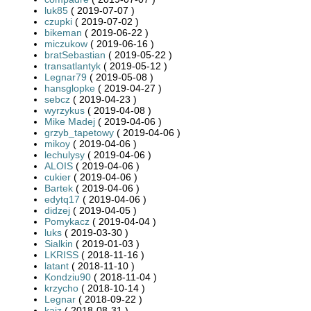
luk85
( 2019-07-07 )
czupki
( 2019-07-02 )
bikeman
( 2019-06-22 )
miczukow
( 2019-06-16 )
bratSebastian
( 2019-05-22 )
transatlantyk
( 2019-05-12 )
Legnar79
( 2019-05-08 )
hansglopke
( 2019-04-27 )
sebcz
( 2019-04-23 )
wyrzykus
( 2019-04-08 )
Mike Madej
( 2019-04-06 )
grzyb_tapetowy
( 2019-04-06 )
mikoy
( 2019-04-06 )
lechulysy
( 2019-04-06 )
ALOIS
( 2019-04-06 )
cukier
( 2019-04-06 )
Bartek
( 2019-04-06 )
edytq17
( 2019-04-06 )
didzej
( 2019-04-05 )
Pomykacz
( 2019-04-04 )
luks
( 2019-03-30 )
Sialkin
( 2019-01-03 )
LKRISS
( 2018-11-16 )
latant
( 2018-11-10 )
Kondziu90
( 2018-11-04 )
krzycho
( 2018-10-14 )
Legnar
( 2018-09-22 )
kajz
( 2018-08-31 )