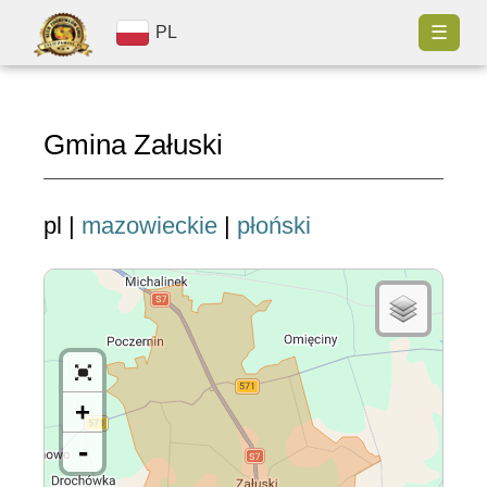
☰
PL
Gmina Załuski
pl |
mazowieckie
|
płoński
+
-