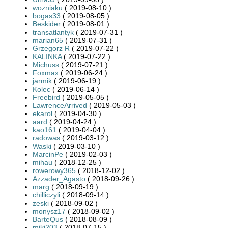
wozniaku
( 2019-08-10 )
bogas33
( 2019-08-05 )
Beskider
( 2019-08-01 )
transatlantyk
( 2019-07-31 )
marian65
( 2019-07-31 )
Grzegorz R
( 2019-07-22 )
KALINKA
( 2019-07-22 )
Michuss
( 2019-07-21 )
Foxmax
( 2019-06-24 )
jarmik
( 2019-06-19 )
Kolec
( 2019-06-14 )
Freebird
( 2019-05-05 )
LawrenceArrived
( 2019-05-03 )
ekarol
( 2019-04-30 )
aard
( 2019-04-24 )
kao161
( 2019-04-04 )
radowas
( 2019-03-12 )
Waski
( 2019-03-10 )
MarcinPe
( 2019-02-03 )
mihau
( 2018-12-25 )
rowerowy365
( 2018-12-02 )
Azzader_Agasto
( 2018-09-26 )
marg
( 2018-09-19 )
chilliczyli
( 2018-09-14 )
zeski
( 2018-09-02 )
monysz17
( 2018-09-02 )
BarteQus
( 2018-08-09 )
miki203
( 2018-07-15 )