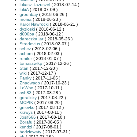
lukasz_tazuszel
( 2018-07-14 )
lukiA
( 2018-07-09 )
greenbay
( 2018-06-26 )
monia
( 2018-06-23 )
Karol Nawrocki
( 2018-06-21 )
dyzioski
( 2018-06-12 )
d000pa
( 2018-06-12 )
dareczka.jar
( 2018-05-26 )
Stradovius
( 2018-02-07 )
sebcz
( 2018-02-06 )
achom
( 2018-02-03 )
renifer
( 2018-01-07 )
tomaszwlkp
( 2017-12-26 )
Stan
( 2017-12-20 )
wiki
( 2017-12-17 )
Fanky
( 2017-11-05 )
Znadwago
( 2017-10-23 )
LeWho
( 2017-10-11 )
ash83
( 2017-08-28 )
gorallsky
( 2017-08-22 )
MCPIK
( 2017-08-20 )
gnievko
( 2017-08-12 )
krzwys
( 2017-08-11 )
Josif666
( 2017-08-10 )
Borafu
( 2017-08-05 )
kendzi
( 2017-08-01 )
bodziowaty
( 2017-07-31 )
ab
( 2017-07-28 )