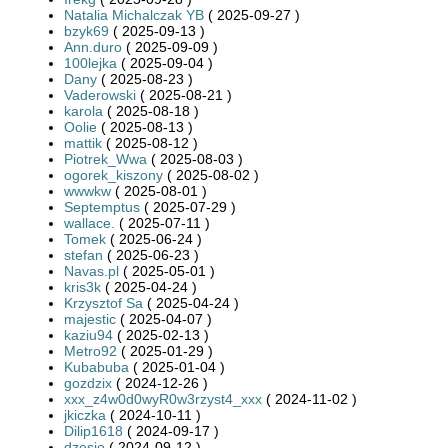
Natalia Michalczak YB
( 2025-09-27 )
bzyk69
( 2025-09-13 )
Ann.duro
( 2025-09-09 )
100lejka
( 2025-09-04 )
Dany
( 2025-08-23 )
Vaderowski
( 2025-08-21 )
karola
( 2025-08-18 )
Oolie
( 2025-08-13 )
mattik
( 2025-08-12 )
Piotrek_Wwa
( 2025-08-03 )
ogorek_kiszony
( 2025-08-02 )
wwwkw
( 2025-08-01 )
Septemptus
( 2025-07-29 )
wallace.
( 2025-07-11 )
Tomek
( 2025-06-24 )
stefan
( 2025-06-23 )
Navas.pl
( 2025-05-01 )
kris3k
( 2025-04-24 )
Krzysztof Sa
( 2025-04-24 )
majestic
( 2025-04-07 )
kaziu94
( 2025-02-13 )
Metro92
( 2025-01-29 )
Kubabuba
( 2025-01-04 )
gozdzix
( 2024-12-26 )
xxx_z4w0d0wyR0w3rzyst4_xxx
( 2024-11-02 )
jkiczka
( 2024-10-11 )
Dilip1618
( 2024-09-17 )
dzesio
( 2024-09-12 )