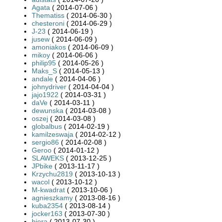
Agata
( 2014-07-06 )
Thematiss
( 2014-06-30 )
chesteroni
( 2014-06-29 )
J-23
( 2014-06-19 )
jusew
( 2014-06-09 )
amoniakos
( 2014-06-09 )
mikoy
( 2014-06-06 )
philip95
( 2014-05-26 )
Maks_S
( 2014-05-13 )
andale
( 2014-04-06 )
johnydriver
( 2014-04-04 )
jajo1922
( 2014-03-31 )
daVe
( 2014-03-11 )
dewunska
( 2014-03-08 )
oszej
( 2014-03-08 )
globalbus
( 2014-02-19 )
kamilzeswaja
( 2014-02-12 )
sergio86
( 2014-02-08 )
Geroo
( 2014-01-12 )
SLAWEKS
( 2013-12-25 )
JPbike
( 2013-11-17 )
Krzychu2819
( 2013-10-13 )
wacol
( 2013-10-12 )
M-kwadrat
( 2013-10-06 )
agnieszkamy
( 2013-08-16 )
kuba2354
( 2013-08-14 )
jocker163
( 2013-07-30 )
biera
( 2013-07-30 )