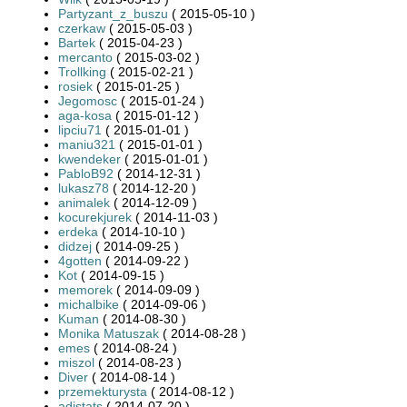
Partyzant_z_buszu
( 2015-05-10 )
czerkaw
( 2015-05-03 )
Bartek
( 2015-04-23 )
mercanto
( 2015-03-02 )
Trollking
( 2015-02-21 )
rosiek
( 2015-01-25 )
Jegomosc
( 2015-01-24 )
aga-kosa
( 2015-01-12 )
lipciu71
( 2015-01-01 )
maniu321
( 2015-01-01 )
kwendeker
( 2015-01-01 )
PabloB92
( 2014-12-31 )
lukasz78
( 2014-12-20 )
animalek
( 2014-12-09 )
kocurekjurek
( 2014-11-03 )
erdeka
( 2014-10-10 )
didzej
( 2014-09-25 )
4gotten
( 2014-09-22 )
Kot
( 2014-09-15 )
memorek
( 2014-09-09 )
michalbike
( 2014-09-06 )
Kuman
( 2014-08-30 )
Monika Matuszak
( 2014-08-28 )
emes
( 2014-08-24 )
miszol
( 2014-08-23 )
Diver
( 2014-08-14 )
przemekturysta
( 2014-08-12 )
adistats
( 2014-07-20 )