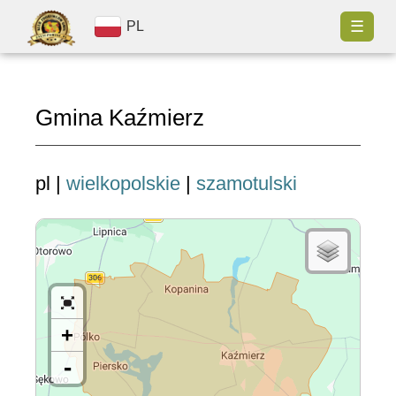
☰
PL
Gmina Kaźmierz
pl |
wielkopolskie
|
szamotulski
+
-