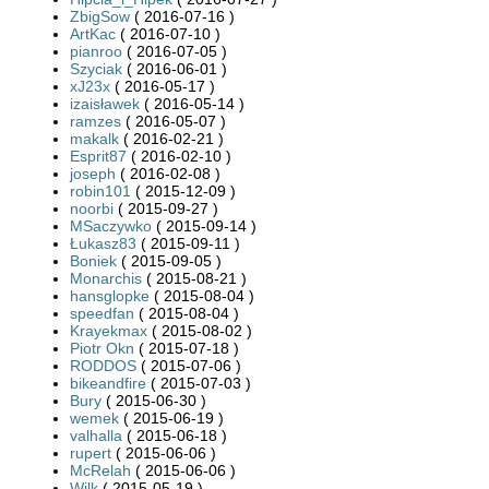
ZbigSow
( 2016-07-16 )
ArtKac
( 2016-07-10 )
pianroo
( 2016-07-05 )
Szyciak
( 2016-06-01 )
xJ23x
( 2016-05-17 )
izaisławek
( 2016-05-14 )
ramzes
( 2016-05-07 )
makalk
( 2016-02-21 )
Esprit87
( 2016-02-10 )
joseph
( 2016-02-08 )
robin101
( 2015-12-09 )
noorbi
( 2015-09-27 )
MSaczywko
( 2015-09-14 )
Łukasz83
( 2015-09-11 )
Boniek
( 2015-09-05 )
Monarchis
( 2015-08-21 )
hansglopke
( 2015-08-04 )
speedfan
( 2015-08-04 )
Krayekmax
( 2015-08-02 )
Piotr Okn
( 2015-07-18 )
RODDOS
( 2015-07-06 )
bikeandfire
( 2015-07-03 )
Bury
( 2015-06-30 )
wemek
( 2015-06-19 )
valhalla
( 2015-06-18 )
rupert
( 2015-06-06 )
McRelah
( 2015-06-06 )
Wilk
( 2015-05-19 )