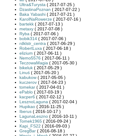
Ultra&Turysta
( 2017-07-25 )
DzastinaPoznan
( 2017-07-22 )
Baka Yabashi
( 2017-07-21 )
KarolNaRowerze
( 2017-07-16 )
bartekk
( 2017-07-13 )
metaxy
( 2017-07-08 )
Ryba
( 2017-07-06 )
bobik314
( 2017-07-06 )
rdklstr_centra
( 2017-06-29 )
RobertLuxa
( 2017-06-18 )
elizium
( 2017-06-11 )
Nemo5576
( 2017-06-11 )
TeczowaMagia
( 2017-05-30 )
bikeluk
( 2017-05-29 )
Linuś
( 2017-05-20 )
kabukow
( 2017-05-05 )
kuczerov
( 2017-04-23 )
tomekar
( 2017-04-01 )
ePablo
( 2017-03-19 )
kacper6
( 2017-02-12 )
LesznoLaguna
( 2017-02-04 )
Hupikao
( 2016-11-25 )
Iberus
( 2016-10-17 )
LagunaLeszno
( 2016-10-11 )
Tomek1965
( 2016-09-24 )
Kapi_FS22
( 2016-09-03 )
GregBar
( 2016-08-18 )
Hipcia_i_Hipek
( 2016-07-27 )