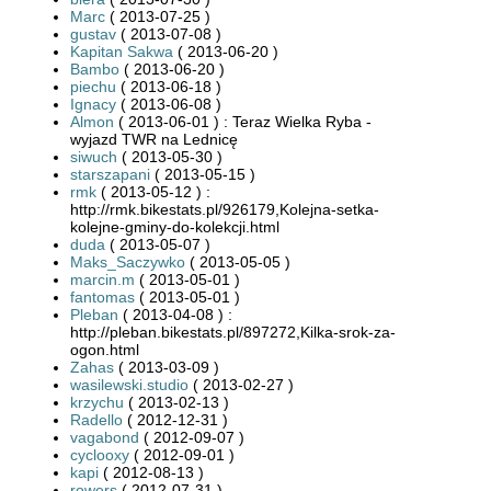
Marc
( 2013-07-25 )
gustav
( 2013-07-08 )
Kapitan Sakwa
( 2013-06-20 )
Bambo
( 2013-06-20 )
piechu
( 2013-06-18 )
Ignacy
( 2013-06-08 )
Almon
( 2013-06-01 ) : Teraz Wielka Ryba -
wyjazd TWR na Lednicę
siwuch
( 2013-05-30 )
starszapani
( 2013-05-15 )
rmk
( 2013-05-12 ) :
http://rmk.bikestats.pl/926179,Kolejna-setka-
kolejne-gminy-do-kolekcji.html
duda
( 2013-05-07 )
Maks_Saczywko
( 2013-05-05 )
marcin.m
( 2013-05-01 )
fantomas
( 2013-05-01 )
Pleban
( 2013-04-08 ) :
http://pleban.bikestats.pl/897272,Kilka-srok-za-
ogon.html
Zahas
( 2013-03-09 )
wasilewski.studio
( 2013-02-27 )
krzychu
( 2013-02-13 )
Radello
( 2012-12-31 )
vagabond
( 2012-09-07 )
cyclooxy
( 2012-09-01 )
kapi
( 2012-08-13 )
rowers
( 2012-07-31 )