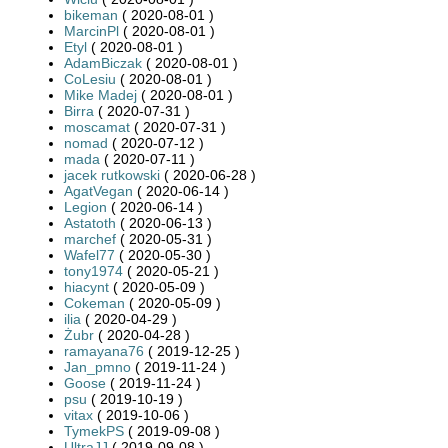
bikeman
( 2020-08-01 )
MarcinPl
( 2020-08-01 )
Etyl
( 2020-08-01 )
AdamBiczak
( 2020-08-01 )
CoLesiu
( 2020-08-01 )
Mike Madej
( 2020-08-01 )
Birra
( 2020-07-31 )
moscamat
( 2020-07-31 )
nomad
( 2020-07-12 )
mada
( 2020-07-11 )
jacek rutkowski
( 2020-06-28 )
AgatVegan
( 2020-06-14 )
Legion
( 2020-06-14 )
Astatoth
( 2020-06-13 )
marchef
( 2020-05-31 )
Wafel77
( 2020-05-30 )
tony1974
( 2020-05-21 )
hiacynt
( 2020-05-09 )
Cokeman
( 2020-05-09 )
ilia
( 2020-04-29 )
Żubr
( 2020-04-28 )
ramayana76
( 2019-12-25 )
Jan_pmno
( 2019-11-24 )
Goose
( 2019-11-24 )
psu
( 2019-10-19 )
vitax
( 2019-10-06 )
TymekPS
( 2019-09-08 )
UltraJJ
( 2019-09-08 )