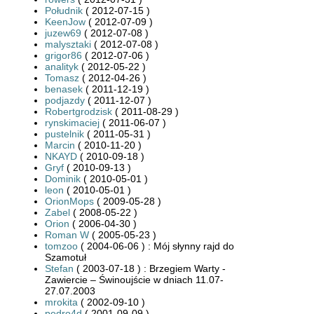
Południk
( 2012-07-15 )
KeenJow
( 2012-07-09 )
juzew69
( 2012-07-08 )
malysztaki
( 2012-07-08 )
grigor86
( 2012-07-06 )
analityk
( 2012-05-22 )
Tomasz
( 2012-04-26 )
benasek
( 2011-12-19 )
podjazdy
( 2011-12-07 )
Robertgrodzisk
( 2011-08-29 )
rynskimaciej
( 2011-06-07 )
pustelnik
( 2011-05-31 )
Marcin
( 2010-11-20 )
NKAYD
( 2010-09-18 )
Gryf
( 2010-09-13 )
Dominik
( 2010-05-01 )
leon
( 2010-05-01 )
OrionMops
( 2009-05-28 )
Zabel
( 2008-05-22 )
Orion
( 2006-04-30 )
Roman W
( 2005-05-23 )
tomzoo
( 2004-06-06 ) : Mój słynny rajd do
Szamotuł
Stefan
( 2003-07-18 ) : Brzegiem Warty -
Zawiercie – Świnoujście w dniach 11.07-
27.07.2003
mrokita
( 2002-09-10 )
pedro4d
( 2001-09-09 )