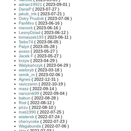
adrian19921
( 2023-09-01 )
DariaP
( 2023-07-27 )
jakub_mk
( 2023-07-21 )
Ostry Prudnik
( 2023-07-06 )
PanMiro
( 2023-06-16 )
menork
( 2023-06-16 )
LesnyDziad
( 2023-06-12 )
tomaszek193
( 2023-06-11 )
Sebo74
( 2023-06-05 )
Patyn
( 2023-05-28 )
axass
( 2023-05-27 )
Jacek F
( 2023-05-27 )
krzyw
( 2023-04-29 )
Watykańczyk
( 2023-04-29 )
wieloryb
( 2023-03-18 )
remik_m
( 2023-02-06 )
Agnes
( 2022-12-31 )
raviczanin
( 2022-10-19 )
masz
( 2022-09-14 )
naroznik99
( 2022-09-04 )
babun
( 2022-08-28 )
Rod
( 2022-08-12 )
pirzu
( 2022-08-10 )
mati1990
( 2022-07-25 )
wiaterek
( 2022-07-24 )
cherrycoke
( 2022-07-23 )
Wagabunda
( 2022-07-06 )
skiq
( 2022-07-03 )