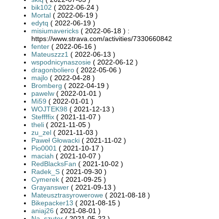
bik102
( 2022-06-24 )
Mortal
( 2022-06-19 )
edytq
( 2022-06-19 )
misiumavericks
( 2022-06-18 ) :
https://www.strava.com/activities/7330660842
fenter
( 2022-06-16 )
Mateuszzz1
( 2022-06-13 )
wspodnicynaszosie
( 2022-06-12 )
dragonboliero
( 2022-05-06 )
majlo
( 2022-04-28 )
Bromberg
( 2022-04-19 )
pawelw
( 2022-01-01 )
Mi59
( 2022-01-01 )
WOJTEK98
( 2021-12-13 )
Steffffix
( 2021-11-07 )
theli
( 2021-11-05 )
zu_zel
( 2021-11-03 )
Paweł Głowacki
( 2021-11-02 )
Pio0001
( 2021-10-17 )
maciah
( 2021-10-07 )
RedBlacksFan
( 2021-10-02 )
Radek_S
( 2021-09-30 )
Cymerek
( 2021-09-25 )
Grayanswer
( 2021-09-13 )
Mateusztrasyrowerowe
( 2021-08-18 )
Bikepacker13
( 2021-08-15 )
aniaj26
( 2021-08-01 )
Na_szuter
( 2021-05-22 )