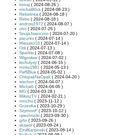
tomaj
( 2024-08-26 )
michal80ck
( 2024-08-23 )
Rebelinka
( 2024-08-18 )
Rebe
( 2024-08-18 )
andrzej1972
( 2024-08-07 )
oho
( 2024-07-25 )
SnujaJaworzno
( 2024-07-20 )
parurex
( 2024-07-14 )
Mieszko18
( 2024-07-14 )
Odi
( 2024-07-13 )
Sparkle
( 2024-07-08 )
Wigosław
( 2024-07-02 )
lechulysy
( 2024-06-15 )
mirko1981
( 2024-05-13 )
PaffiBlue
( 2024-05-02 )
ChlopakNaOpak
( 2024-04-20 )
wachon
( 2024-04-07 )
Michał1
( 2024-04-05 )
MG
( 2024-03-28 )
MiłoszTV
( 2024-02-21 )
mnichu
( 2023-11-12 )
GrzesKa
( 2023-10-29 )
SzymonP
( 2023-10-12 )
rpiechnicki
( 2023-09-30 )
grbr
( 2023-09-26 )
skawol
( 2023-09-24 )
EmilKarpinski
( 2023-09-14 )
NaKole
( 2023-09-09 )