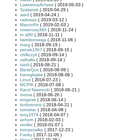
LawrenceArrived
( 2019-05-03 )
Szatanek
( 2019-04-29 )
aard
( 2019-04-24 )
radowas
( 2019-03-12 )
MarcinPe
( 2019-02-03 )
rowerowy365
( 2018-11-24 )
m.sl90
( 2018-11-11 )
kamilzeswaja
( 2018-11-06 )
marg
( 2018-09-19 )
penek1957
( 2018-09-15 )
chilliczyli
( 2018-09-14 )
valhalla
( 2018-09-14 )
lukiA
( 2018-08-21 )
BarteQus
( 2018-08-09 )
hansglopke
( 2018-08-06 )
Linuś
( 2018-07-23 )
MCPIK
( 2018-07-08 )
Karol Nawrocki
( 2018-06-21 )
monia
( 2018-06-20 )
emjarek
( 2018-06-14 )
korbotronic
( 2018-04-21 )
tomekar
( 2018-04-08 )
tony1974
( 2018-04-07 )
achom
( 2018-02-03 )
renifer
( 2018-01-07 )
tomaszwlkp
( 2017-12-23 )
Fanky
( 2017-11-05 )
kloss
( 2017-10-28 )