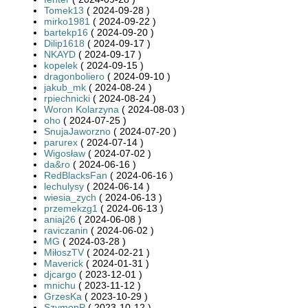
Tomek13
( 2024-09-28 )
mirko1981
( 2024-09-22 )
bartekp16
( 2024-09-20 )
Dilip1618
( 2024-09-17 )
NKAYD
( 2024-09-17 )
kopelek
( 2024-09-15 )
dragonboliero
( 2024-09-10 )
jakub_mk
( 2024-08-24 )
rpiechnicki
( 2024-08-24 )
Woron Kolarzyna
( 2024-08-03 )
oho
( 2024-07-25 )
SnujaJaworzno
( 2024-07-20 )
parurex
( 2024-07-14 )
Wigosław
( 2024-07-02 )
da&ro
( 2024-06-16 )
RedBlacksFan
( 2024-06-16 )
lechulysy
( 2024-06-14 )
wiesia_zych
( 2024-06-13 )
przemekzg1
( 2024-06-13 )
aniaj26
( 2024-06-08 )
raviczanin
( 2024-06-02 )
MG
( 2024-03-28 )
MiłoszTV
( 2024-02-21 )
Maverick
( 2024-01-31 )
djcargo
( 2023-12-01 )
mnichu
( 2023-11-12 )
GrzesKa
( 2023-10-29 )
SzymonP
( 2023-10-12 )