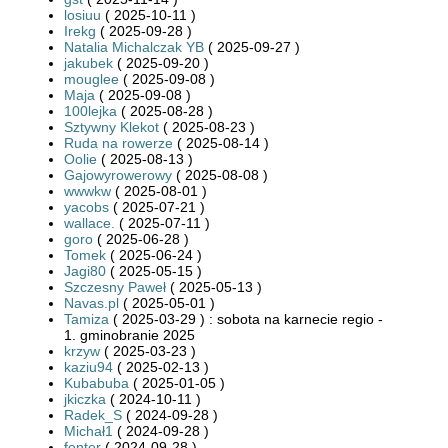
losiuu
( 2025-10-11 )
Irekg
( 2025-09-28 )
Natalia Michalczak YB
( 2025-09-27 )
jakubek
( 2025-09-20 )
mouglee
( 2025-09-08 )
Maja
( 2025-09-08 )
100lejka
( 2025-08-28 )
Sztywny Klekot
( 2025-08-23 )
Ruda na rowerze
( 2025-08-14 )
Oolie
( 2025-08-13 )
Gajowyrowerowy
( 2025-08-08 )
wwwkw
( 2025-08-01 )
yacobs
( 2025-07-21 )
wallace.
( 2025-07-11 )
goro
( 2025-06-28 )
Tomek
( 2025-06-24 )
Jagi80
( 2025-05-15 )
Szczesny Paweł
( 2025-05-13 )
Navas.pl
( 2025-05-01 )
Tamiza
( 2025-03-29 ) : sobota na karnecie regio -
1. gminobranie 2025
krzyw
( 2025-03-23 )
kaziu94
( 2025-02-13 )
Kubabuba
( 2025-01-05 )
jkiczka
( 2024-10-11 )
Radek_S
( 2024-09-28 )
Michał1
( 2024-09-28 )
fenter
( 2024-09-28 )