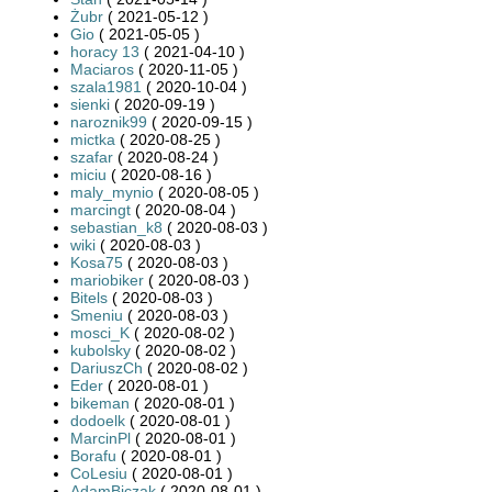
Żubr
( 2021-05-12 )
Gio
( 2021-05-05 )
horacy 13
( 2021-04-10 )
Maciaros
( 2020-11-05 )
szala1981
( 2020-10-04 )
sienki
( 2020-09-19 )
naroznik99
( 2020-09-15 )
mictka
( 2020-08-25 )
szafar
( 2020-08-24 )
miciu
( 2020-08-16 )
maly_mynio
( 2020-08-05 )
marcingt
( 2020-08-04 )
sebastian_k8
( 2020-08-03 )
wiki
( 2020-08-03 )
Kosa75
( 2020-08-03 )
mariobiker
( 2020-08-03 )
Bitels
( 2020-08-03 )
Smeniu
( 2020-08-03 )
mosci_K
( 2020-08-02 )
kubolsky
( 2020-08-02 )
DariuszCh
( 2020-08-02 )
Eder
( 2020-08-01 )
bikeman
( 2020-08-01 )
dodoelk
( 2020-08-01 )
MarcinPl
( 2020-08-01 )
Borafu
( 2020-08-01 )
CoLesiu
( 2020-08-01 )
AdamBiczak
( 2020-08-01 )