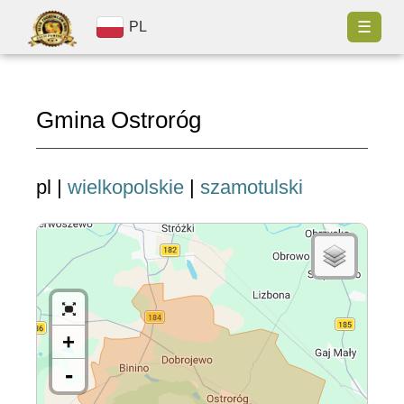
☰
PL
Gmina Ostroróg
pl |
wielkopolskie
|
szamotulski
+
-