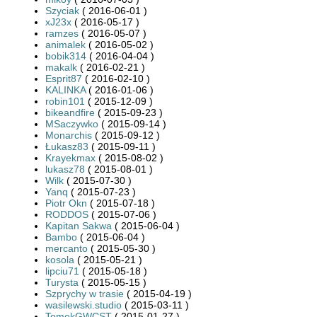
Szyciak
( 2016-06-01 )
xJ23x
( 2016-05-17 )
ramzes
( 2016-05-07 )
animalek
( 2016-05-02 )
bobik314
( 2016-04-04 )
makalk
( 2016-02-21 )
Esprit87
( 2016-02-10 )
KALINKA
( 2016-01-06 )
robin101
( 2015-12-09 )
bikeandfire
( 2015-09-23 )
MSaczywko
( 2015-09-14 )
Monarchis
( 2015-09-12 )
Łukasz83
( 2015-09-11 )
Krayekmax
( 2015-08-02 )
lukasz78
( 2015-08-01 )
Wilk
( 2015-07-30 )
Yanq
( 2015-07-23 )
Piotr Okn
( 2015-07-18 )
RODDOS
( 2015-07-06 )
Kapitan Sakwa
( 2015-06-04 )
Bambo
( 2015-06-04 )
mercanto
( 2015-05-30 )
kosola
( 2015-05-21 )
lipciu71
( 2015-05-18 )
Turysta
( 2015-05-15 )
Szprychy w trasie
( 2015-04-19 )
wasilewski.studio
( 2015-03-11 )
TomekGWCST
( 2015-01-27 )