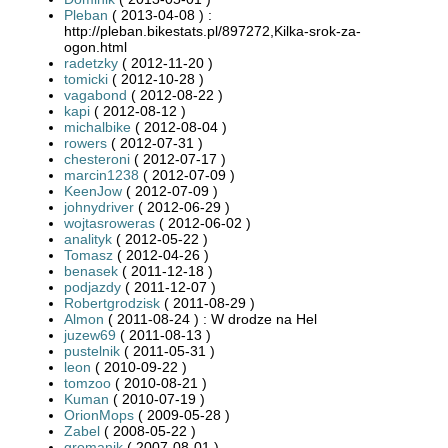
Pleban
( 2013-04-08 ) :
http://pleban.bikestats.pl/897272,Kilka-srok-za-
ogon.html
radetzky
( 2012-11-20 )
tomicki
( 2012-10-28 )
vagabond
( 2012-08-22 )
kapi
( 2012-08-12 )
michalbike
( 2012-08-04 )
rowers
( 2012-07-31 )
chesteroni
( 2012-07-17 )
marcin1238
( 2012-07-09 )
KeenJow
( 2012-07-09 )
johnydriver
( 2012-06-29 )
wojtasroweras
( 2012-06-02 )
analityk
( 2012-05-22 )
Tomasz
( 2012-04-26 )
benasek
( 2011-12-18 )
podjazdy
( 2011-12-07 )
Robertgrodzisk
( 2011-08-29 )
Almon
( 2011-08-24 ) : W drodze na Hel
juzew69
( 2011-08-13 )
pustelnik
( 2011-05-31 )
leon
( 2010-09-22 )
tomzoo
( 2010-08-21 )
Kuman
( 2010-07-19 )
OrionMops
( 2009-05-28 )
Zabel
( 2008-05-22 )
gromanik
( 2007-08-01 )