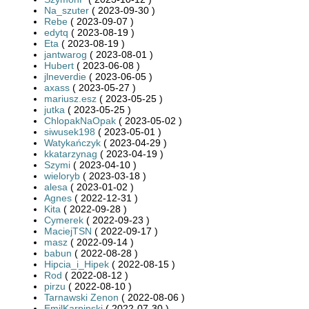
Na_szuter
( 2023-09-30 )
Rebe
( 2023-09-07 )
edytq
( 2023-08-19 )
Eta
( 2023-08-19 )
jantwarog
( 2023-08-01 )
Hubert
( 2023-06-08 )
jlneverdie
( 2023-06-05 )
axass
( 2023-05-27 )
mariusz.esz
( 2023-05-25 )
jutka
( 2023-05-25 )
ChlopakNaOpak
( 2023-05-02 )
siwusek198
( 2023-05-01 )
Watykańczyk
( 2023-04-29 )
kkatarzynag
( 2023-04-19 )
Szymi
( 2023-04-10 )
wieloryb
( 2023-03-18 )
alesa
( 2023-01-02 )
Agnes
( 2022-12-31 )
Kita
( 2022-09-28 )
Cymerek
( 2022-09-23 )
MaciejTSN
( 2022-09-17 )
masz
( 2022-09-14 )
babun
( 2022-08-28 )
Hipcia_i_Hipek
( 2022-08-15 )
Rod
( 2022-08-12 )
pirzu
( 2022-08-10 )
Tarnawski Zenon
( 2022-08-06 )
EmilKarpinski
( 2022-07-30 )