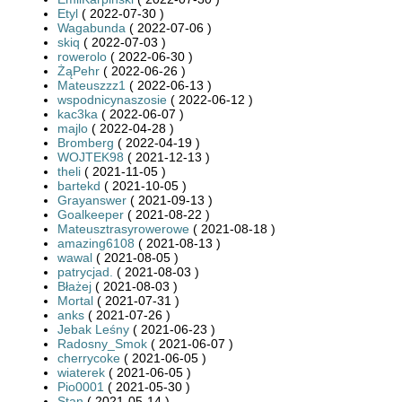
Etyl
( 2022-07-30 )
Wagabunda
( 2022-07-06 )
skiq
( 2022-07-03 )
rowerolo
( 2022-06-30 )
ŻąPehr
( 2022-06-26 )
Mateuszzz1
( 2022-06-13 )
wspodnicynaszosie
( 2022-06-12 )
kac3ka
( 2022-06-07 )
majlo
( 2022-04-28 )
Bromberg
( 2022-04-19 )
WOJTEK98
( 2021-12-13 )
theli
( 2021-11-05 )
bartekd
( 2021-10-05 )
Grayanswer
( 2021-09-13 )
Goalkeeper
( 2021-08-22 )
Mateusztrasyrowerowe
( 2021-08-18 )
amazing6108
( 2021-08-13 )
wawal
( 2021-08-05 )
patrycjad.
( 2021-08-03 )
Błażej
( 2021-08-03 )
Mortal
( 2021-07-31 )
anks
( 2021-07-26 )
Jebak Leśny
( 2021-06-23 )
Radosny_Smok
( 2021-06-07 )
cherrycoke
( 2021-06-05 )
wiaterek
( 2021-06-05 )
Pio0001
( 2021-05-30 )
Stan
( 2021-05-14 )