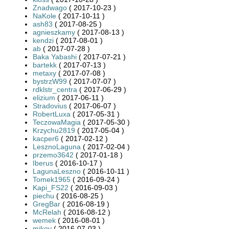
Znadwago
( 2017-10-23 )
NaKole
( 2017-10-11 )
ash83
( 2017-08-25 )
agnieszkamy
( 2017-08-13 )
kendzi
( 2017-08-01 )
ab
( 2017-07-28 )
Baka Yabashi
( 2017-07-21 )
bartekk
( 2017-07-13 )
metaxy
( 2017-07-08 )
bystrzW99
( 2017-07-07 )
rdklstr_centra
( 2017-06-29 )
elizium
( 2017-06-11 )
Stradovius
( 2017-06-07 )
RobertLuxa
( 2017-05-31 )
TeczowaMagia
( 2017-05-30 )
Krzychu2819
( 2017-05-04 )
kacper6
( 2017-02-12 )
LesznoLaguna
( 2017-02-04 )
przemo3642
( 2017-01-18 )
Iberus
( 2016-10-17 )
LagunaLeszno
( 2016-10-11 )
Tomek1965
( 2016-09-24 )
Kapi_FS22
( 2016-09-03 )
piechu
( 2016-08-25 )
GregBar
( 2016-08-19 )
McRelah
( 2016-08-12 )
wemek
( 2016-08-01 )
mikoy
( 2016-07-03 )