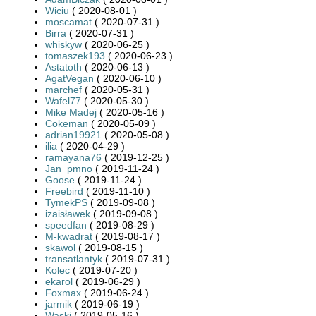
Wiciu
( 2020-08-01 )
moscamat
( 2020-07-31 )
Birra
( 2020-07-31 )
whiskyw
( 2020-06-25 )
tomaszek193
( 2020-06-23 )
Astatoth
( 2020-06-13 )
AgatVegan
( 2020-06-10 )
marchef
( 2020-05-31 )
Wafel77
( 2020-05-30 )
Mike Madej
( 2020-05-16 )
Cokeman
( 2020-05-09 )
adrian19921
( 2020-05-08 )
ilia
( 2020-04-29 )
ramayana76
( 2019-12-25 )
Jan_pmno
( 2019-11-24 )
Goose
( 2019-11-24 )
Freebird
( 2019-11-10 )
TymekPS
( 2019-09-08 )
izaisławek
( 2019-09-08 )
speedfan
( 2019-08-29 )
M-kwadrat
( 2019-08-17 )
skawol
( 2019-08-15 )
transatlantyk
( 2019-07-31 )
Kolec
( 2019-07-20 )
ekarol
( 2019-06-29 )
Foxmax
( 2019-06-24 )
jarmik
( 2019-06-19 )
Waski
( 2019-05-16 )