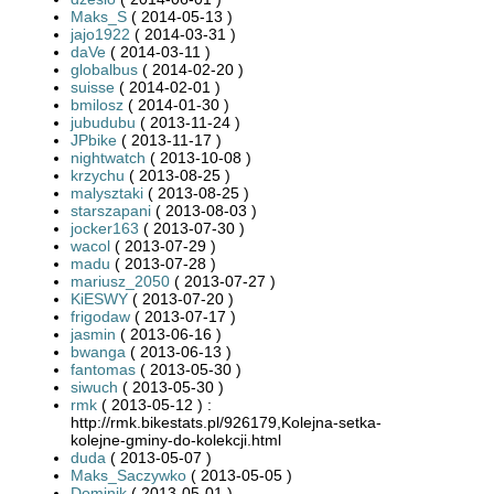
Maks_S
( 2014-05-13 )
jajo1922
( 2014-03-31 )
daVe
( 2014-03-11 )
globalbus
( 2014-02-20 )
suisse
( 2014-02-01 )
bmilosz
( 2014-01-30 )
jubudubu
( 2013-11-24 )
JPbike
( 2013-11-17 )
nightwatch
( 2013-10-08 )
krzychu
( 2013-08-25 )
malysztaki
( 2013-08-25 )
starszapani
( 2013-08-03 )
jocker163
( 2013-07-30 )
wacol
( 2013-07-29 )
madu
( 2013-07-28 )
mariusz_2050
( 2013-07-27 )
KiESWY
( 2013-07-20 )
frigodaw
( 2013-07-17 )
jasmin
( 2013-06-16 )
bwanga
( 2013-06-13 )
fantomas
( 2013-05-30 )
siwuch
( 2013-05-30 )
rmk
( 2013-05-12 ) :
http://rmk.bikestats.pl/926179,Kolejna-setka-
kolejne-gminy-do-kolekcji.html
duda
( 2013-05-07 )
Maks_Saczywko
( 2013-05-05 )
Dominik
( 2013-05-01 )