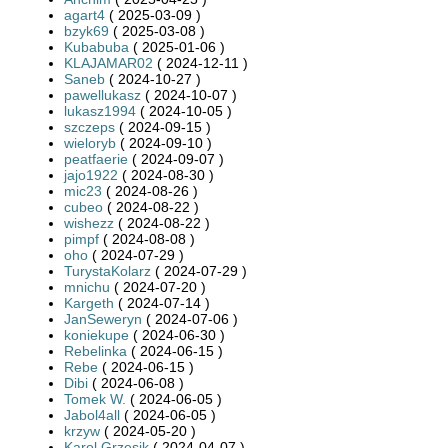
agart4
( 2025-03-09 )
bzyk69
( 2025-03-08 )
Kubabuba
( 2025-01-06 )
KLAJAMAR02
( 2024-12-11 )
Saneb
( 2024-10-27 )
pawellukasz
( 2024-10-07 )
lukasz1994
( 2024-10-05 )
szczeps
( 2024-09-15 )
wieloryb
( 2024-09-10 )
peatfaerie
( 2024-09-07 )
jajo1922
( 2024-08-30 )
mic23
( 2024-08-26 )
cubeo
( 2024-08-22 )
wishezz
( 2024-08-22 )
pimpf
( 2024-08-08 )
oho
( 2024-07-29 )
TurystaKolarz
( 2024-07-29 )
mnichu
( 2024-07-20 )
Kargeth
( 2024-07-14 )
JanSeweryn
( 2024-07-06 )
koniekupe
( 2024-06-30 )
Rebelinka
( 2024-06-15 )
Rebe
( 2024-06-15 )
Dibi
( 2024-06-08 )
Tomek W.
( 2024-06-05 )
Jabol4all
( 2024-06-05 )
krzyw
( 2024-05-20 )
Karol Grzesik
( 2024-04-07 )