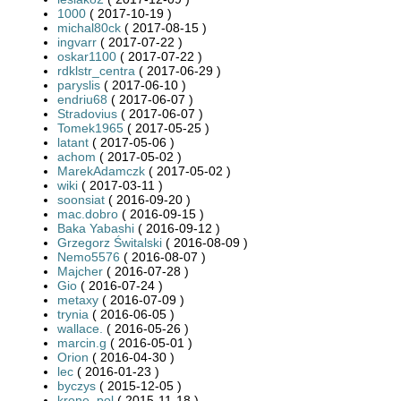
1000
( 2017-10-19 )
michal80ck
( 2017-08-15 )
ingvarr
( 2017-07-22 )
oskar1100
( 2017-07-22 )
rdklstr_centra
( 2017-06-29 )
paryslis
( 2017-06-10 )
endriu68
( 2017-06-07 )
Stradovius
( 2017-06-07 )
Tomek1965
( 2017-05-25 )
latant
( 2017-05-06 )
achom
( 2017-05-02 )
MarekAdamczk
( 2017-05-02 )
wiki
( 2017-03-11 )
soonsiat
( 2016-09-20 )
mac.dobro
( 2016-09-15 )
Baka Yabashi
( 2016-09-12 )
Grzegorz Świtalski
( 2016-08-09 )
Nemo5576
( 2016-08-07 )
Majcher
( 2016-07-28 )
Gio
( 2016-07-24 )
metaxy
( 2016-07-09 )
trynia
( 2016-06-05 )
wallace.
( 2016-05-26 )
marcin.g
( 2016-05-01 )
Orion
( 2016-04-30 )
lec
( 2016-01-23 )
byczys
( 2015-12-05 )
krone_pol
( 2015-11-18 )