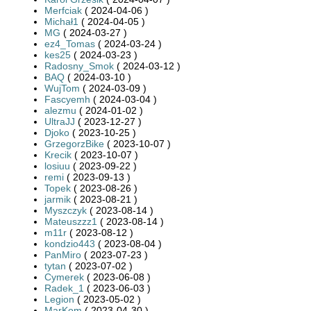
Merfciak
( 2024-04-06 )
Michał1
( 2024-04-05 )
MG
( 2024-03-27 )
ez4_Tomas
( 2024-03-24 )
kes25
( 2024-03-23 )
Radosny_Smok
( 2024-03-12 )
BAQ
( 2024-03-10 )
WujTom
( 2024-03-09 )
Fascyemh
( 2024-03-04 )
alezmu
( 2024-01-02 )
UltraJJ
( 2023-12-27 )
Djoko
( 2023-10-25 )
GrzegorzBike
( 2023-10-07 )
Krecik
( 2023-10-07 )
losiuu
( 2023-09-22 )
remi
( 2023-09-13 )
Topek
( 2023-08-26 )
jarmik
( 2023-08-21 )
Myszczyk
( 2023-08-14 )
Mateuszzz1
( 2023-08-14 )
m11r
( 2023-08-12 )
kondzio443
( 2023-08-04 )
PanMiro
( 2023-07-23 )
tytan
( 2023-07-02 )
Cymerek
( 2023-06-08 )
Radek_1
( 2023-06-03 )
Legion
( 2023-05-02 )
MarKom
( 2023-04-30 )