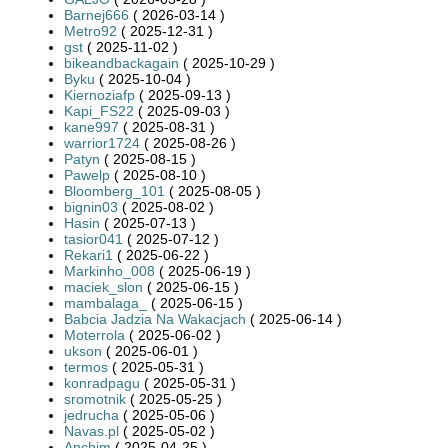
Barnej666
( 2026-03-14 )
Metro92
( 2025-12-31 )
gst
( 2025-11-02 )
bikeandbackagain
( 2025-10-29 )
Byku
( 2025-10-04 )
Kiernoziafp
( 2025-09-13 )
Kapi_FS22
( 2025-09-03 )
kane997
( 2025-08-31 )
warrior1724
( 2025-08-26 )
Patyn
( 2025-08-15 )
Pawelp
( 2025-08-10 )
Bloomberg_101
( 2025-08-05 )
bignin03
( 2025-08-02 )
Hasin
( 2025-07-13 )
tasior041
( 2025-07-12 )
Rekari1
( 2025-06-22 )
Markinho_008
( 2025-06-19 )
maciek_slon
( 2025-06-15 )
mambalaga_
( 2025-06-15 )
Babcia Jadzia Na Wakacjach
( 2025-06-14 )
Moterrola
( 2025-06-02 )
ukson
( 2025-06-01 )
termos
( 2025-05-31 )
konradpagu
( 2025-05-31 )
sromotnik
( 2025-05-25 )
jedrucha
( 2025-05-06 )
Navas.pl
( 2025-05-02 )
Anchim
( 2025-04-25 )