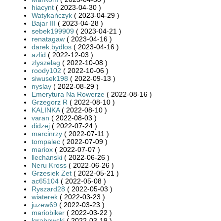
hiacynt
( 2023-04-30 )
Watykańczyk
( 2023-04-29 )
Bajar III
( 2023-04-28 )
sebek199909
( 2023-04-21 )
renatagaw
( 2023-04-16 )
darek.bydlos
( 2023-04-16 )
azlid
( 2022-12-03 )
zlyszelag
( 2022-10-08 )
roody102
( 2022-10-06 )
siwusek198
( 2022-09-13 )
nyslay
( 2022-08-29 )
Emerytura Na Rowerze
( 2022-08-16 )
Grzegorz R
( 2022-08-10 )
KALINKA
( 2022-08-10 )
varan
( 2022-08-03 )
didzej
( 2022-07-24 )
marcinrzy
( 2022-07-11 )
tompalec
( 2022-07-09 )
mariox
( 2022-07-07 )
llechanski
( 2022-06-26 )
Neru Kross
( 2022-06-26 )
Grzesiek Zet
( 2022-05-21 )
ac65104
( 2022-05-08 )
Ryszard28
( 2022-05-03 )
wiaterek
( 2022-03-23 )
juzew69
( 2022-03-23 )
mariobiker
( 2022-03-22 )
lgrabowski
( 2022-03-19 )