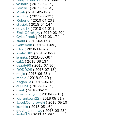
valhalla
( 2019-05-17 )
Smeniu
( 2019-05-13 )
Mijah
( 2019-05-12 )
sombra
( 2019-05-02 )
Roberto
( 2019-04-23 )
stasiek
( 2019-04-14 )
edytq17
( 2019-04-01 )
Emil-Górołajzy
( 2019-03-20 )
CykloFreak
( 2019-03-17 )
skaut
( 2019-03-17 )
Cokeman
( 2018-11-09 )
rdza
( 2018-11-02 )
szala1981
( 2018-10-27 )
lavinka
( 2018-09-30 )
czk1
( 2018-08-13 )
uszaty99
( 2018-07-30 )
RODDOS
( 2018-07-13 )
majlo
( 2018-06-23 )
monia
( 2018-06-20 )
Kagan13
( 2018-06-13 )
d000pa
( 2018-06-12 )
izaak
( 2018-06-12 )
ormcocanyon
( 2018-06-04 )
Kierunkowy22
( 2018-05-31 )
JacekCendrowski
( 2018-05-19 )
kambis
( 2018-05-16 )
grzyb_tapetowy
( 2018-03-23 )
lesiak82
( 2017-12-09 )