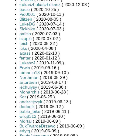
ŁukaszŁukaszŁukasz
( 2020-12-03 )
pacio
( 2020-10-25 )
Pio0001
( 2020-10-11 )
Blitzen
( 2020-08-05 )
LukeDG
( 2020-07-14 )
Sickbike
( 2020-07-03 )
pafcio
( 2020-07-03 )
czupki
( 2020-07-02 )
teich
( 2020-05-22 )
luks
( 2020-04-08 )
axass
( 2020-02-10 )
fenter
( 2020-01-12 )
LukaszJ
( 2019-11-09 )
Erwin
( 2019-09-16 )
tomanio13
( 2019-09-10 )
Northman
( 2019-08-29 )
arturteen
( 2019-08-17 )
lechulysy
( 2019-06-30 )
Monarchis
( 2019-06-28 )
Kot
( 2019-06-25 )
andrzejczyk
( 2019-06-13 )
dodoelk
( 2019-06-12 )
pablo_bike
( 2019-06-11 )
wilq8312
( 2019-06-10 )
Mortal
( 2019-06-09 )
BukTwardeDrzewo
( 2019-06-09 )
edytq
( 2019-06-09 )
SnujaJaworzno
( 2019-06-09 )