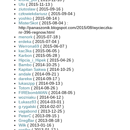
Ufo
( 2015-11-13 )
ziutoslaw
( 2015-09-16 )
człowiekdariusz
( 2015-09-04 )
yoshko
( 2015-08-14 )
MisterSkot
( 2015-08-04 ) :
http://panaszonik.blogspot.com/2015/08/wycieczka-
nr-396-regnow.html
menork
( 2015-07-18 )
erdeka
( 2015-07-04 )
Werrona69
( 2015-06-07 )
kac3ka
( 2015-06-05 )
Karbon
( 2015-05-28 )
Hipcia_i_Hipek
( 2015-04-26 )
Bambo
( 2014-10-25 )
Kapitan Sakwa
( 2014-10-25 )
andale
( 2014-09-21 )
darekw
( 2014-09-17 )
lukaszpp
( 2014-09-13 )
Totom
( 2014-08-26 )
FIREbombMAN
( 2014-08-05 )
wozniaku
( 2014-04-12 )
Łukasz83
( 2014-03-01 )
g.rygalski
( 2014-02-07 )
vagabond
( 2013-12-25 )
PeterC
( 2013-09-15 )
GregBar
( 2013-08-18 )
Wilk
( 2013-01-16 )
renifer
( 2013-01-12 )