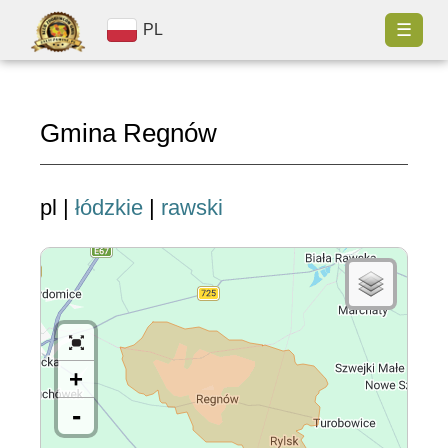
☰
PL
Gmina Regnów
pl |
łódzkie
|
rawski
+
-