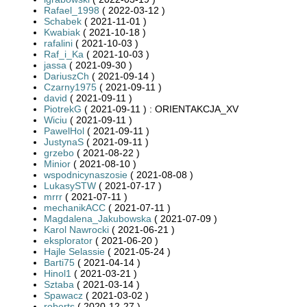
Rafael_1998
( 2022-03-12 )
Schabek
( 2021-11-01 )
Kwabiak
( 2021-10-18 )
rafalini
( 2021-10-03 )
Raf_i_Ka
( 2021-10-03 )
jassa
( 2021-09-30 )
DariuszCh
( 2021-09-14 )
Czarny1975
( 2021-09-11 )
david
( 2021-09-11 )
PiotrekG
( 2021-09-11 ) : ORIENTAKCJA_XV
Wiciu
( 2021-09-11 )
PawelHol
( 2021-09-11 )
JustynaS
( 2021-09-11 )
grzebo
( 2021-08-22 )
Minior
( 2021-08-10 )
wspodnicynaszosie
( 2021-08-08 )
LukasySTW
( 2021-07-17 )
mrrr
( 2021-07-11 )
mechanikACC
( 2021-07-11 )
Magdalena_Jakubowska
( 2021-07-09 )
Karol Nawrocki
( 2021-06-21 )
eksplorator
( 2021-06-20 )
Hajle Selassie
( 2021-05-24 )
Barti75
( 2021-04-14 )
Hinol1
( 2021-03-21 )
Sztaba
( 2021-03-14 )
Spawacz
( 2021-03-02 )
roberts
( 2020-12-27 )