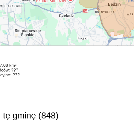
37.08 km²
ńców: ???
cyjne: ???
i tę gminę (
848
)