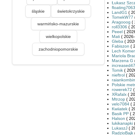
Łukasz Szc
floating706
śląskie
świetokrzyskie
LandG1
( 2
TomekW77
Aragooog
( 
warmińsko-mazurskie
roll3306
( 2
Peeel
( 2026
wielkopolskie
Mati
( 2026-
Gleba
( 202
Fabiszon
( 
zachodniopomorskie
Lech Kome
Mariola Br
Marzena G
increased4
Tomik
( 202
nieftrol
( 202
raiankombin
Polskie met
rowerek72
(
XRafalx
( 20
Mtrzop
( 20
velo7084
( 
Kwiiatek
( 2
Basik PP
( 2
Halson
( 20
lukikanapki
(
LukaszJ
( 2
RadzioBajk