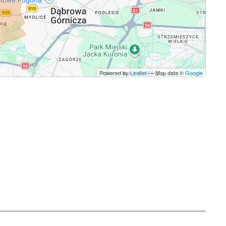
Powered by
Leaflet
— Map data ©
Google