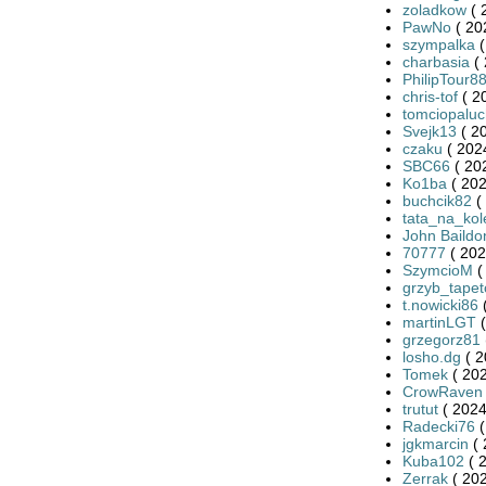
zoladkow
( 
PawNo
( 20
szympalka
(
charbasia
( 
PhilipTour8
chris-tof
( 2
tomciopaluc
Svejk13
( 2
czaku
( 202
SBC66
( 20
Ko1ba
( 202
buchcik82
(
tata_na_kol
John Baildo
70777
( 202
SzymcioM
(
grzyb_tape
t.nowicki86
(
martinLGT
(
grzegorz81
losho.dg
( 2
Tomek
( 202
CrowRaven
trutut
( 2024
Radecki76
(
jgkmarcin
( 
Kuba102
( 
Zerrak
( 202