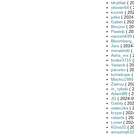
tdryblak
( 2
olivvier64
( 
kzurek
( 202
jutka
( 2024
Gaber
( 202
Binczor
( 20
Pawelp
( 20
naroznik99
(
Bloomberg
Jaro
( 2024-
mmatimtb
( 
Asha_mx
( 
brake3715
(
Yasieck
( 20
parurex
( 20
koniekupe
(
Machu1989
Żwiruu
( 20
m_rybski
( 
AdamBB
( 2
JG
( 2024-0
Galoty
( 202
owieczka
( 
krzyw
( 2024
roberts
( 20
Loner
( 202
KGos32
( 2
amazing61