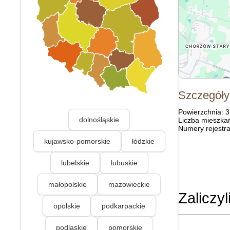
Szczegóły
Powierzchnia: 
dolnośląskie
Liczba mieszka
Numery rejestra
kujawsko-pomorskie
łódzkie
lubelskie
lubuskie
małopolskie
mazowieckie
Zaliczyl
opolskie
podkarpackie
podlaskie
pomorskie