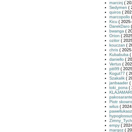
marcinj
( 20
Sedymen
( 
quiros
( 202
marcopollo
(
Kicu
( 2025-
DarekDaro
(
bwanga
( 2
Orion
( 2025
ozitor
( 2025
kouczan
( 2
chris
( 2025
Kubabuba
(
daniello
( 20
Vertus
( 202
piti99
( 2025
Kogut77
( 2
Szakalik
( 2
janbaader
(
toki_pona
( 
KLAJAMAR
pakosarant
Piotr skowr
wilus
( 2024
pawellukasz
hypoglossu
Zimny_Tych
empy
( 2024
marqoz
( 20