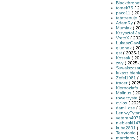
Blackthron
tomek75
( 2
paco11
( 20
tatatrenuje
(
AdamRy
( 2
Mumiak
( 2
Krzysztof J
VretoX
( 202
ŁukaszGawl
gluonek
( 2
gst
( 2025-1
Kossak
( 20
zwy
( 2025-
Suwalszcza
lukasz.bieni
Zefel1981
(
tracer
( 202
Kiernoziafp
Malinus
( 20
rowerzysta
(
ovilox
( 2025
dami_cze
( 
LeniwyTyta
veteran407
niebieski14
kuba2801
( 
Terrytonio
( 
marcinrzy
( 