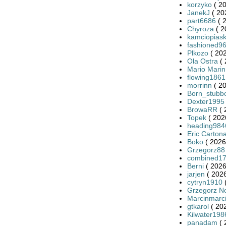
korzyko
( 20
JanekJ
( 20
part6686
( 
Chyroza
( 2
kamciopiask
fashioned9
Plkozo
( 202
Ola Ostra
( 
Mario Marin
flowing1861
morrinn
( 20
Born_stubb
Dexter1995
BrowaRR
( 
Topek
( 202
heading984
Eric Carton
Boko
( 2026
Grzegorz88
combined1
Berni
( 2026
jarjen
( 2026
cytryn1910
(
Grzegorz N
Marcinmarc
gtkarol
( 20
Kilwater198
panadam
( 