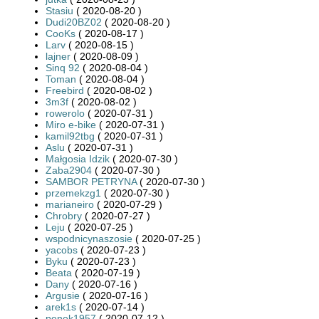
Stasiu
( 2020-08-20 )
Dudi20BZ02
( 2020-08-20 )
CooKs
( 2020-08-17 )
Larv
( 2020-08-15 )
lajner
( 2020-08-09 )
Sinq 92
( 2020-08-04 )
Toman
( 2020-08-04 )
Freebird
( 2020-08-02 )
3m3f
( 2020-08-02 )
rowerolo
( 2020-07-31 )
Miro e-bike
( 2020-07-31 )
kamil92tbg
( 2020-07-31 )
Aslu
( 2020-07-31 )
Małgosia Idzik
( 2020-07-30 )
Zaba2904
( 2020-07-30 )
SAMBOR PETRYNA
( 2020-07-30 )
przemekzg1
( 2020-07-30 )
marianeiro
( 2020-07-29 )
Chrobry
( 2020-07-27 )
Leju
( 2020-07-25 )
wspodnicynaszosie
( 2020-07-25 )
yacobs
( 2020-07-23 )
Byku
( 2020-07-23 )
Beata
( 2020-07-19 )
Dany
( 2020-07-16 )
Argusie
( 2020-07-16 )
arek1s
( 2020-07-14 )
penek1957
( 2020-07-12 )