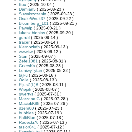
Buu
( 2025-10-04 )
Damian5
( 2025-09-23 )
Suwalszczanin
( 2025-09-23 )
OsakrWnuk37
( 2025-09-22 )
Bloomberg_101
( 2025-09-21 )
Pawelp
( 2025-09-21 )
lukasz.bienias
( 2025-09-20 )
guru8
( 2025-09-14 )
tracer
( 2025-09-14 )
Kiernoziafp
( 2025-09-13 )
wwwkw
( 2025-09-12 )
Stan
( 2025-09-07 )
Zefel1981
( 2025-08-31 )
GrzesKa
( 2025-08-23 )
LeniwyTytan
( 2025-08-22 )
tajku
( 2025-08-16 )
Oolie
( 2025-08-13 )
PijusZ(L)B
( 2025-08-11 )
Wiejak
( 2025-08-07 )
qwertys
( 2025-07-31 )
Marzena G
( 2025-07-28 )
MaciekK88
( 2025-07-26 )
dzem80
( 2025-07-23 )
bubbles
( 2025-07-19 )
PaffiBlue
( 2025-07-18 )
Radecki76
( 2025-07-13 )
tasior041
( 2025-07-12 )
Krzysiek troll
( 2025-07-11 )