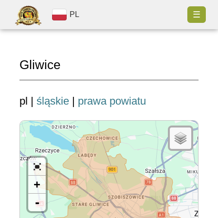
☰
PL
Gliwice
pl |
śląskie
|
prawa powiatu
+
-