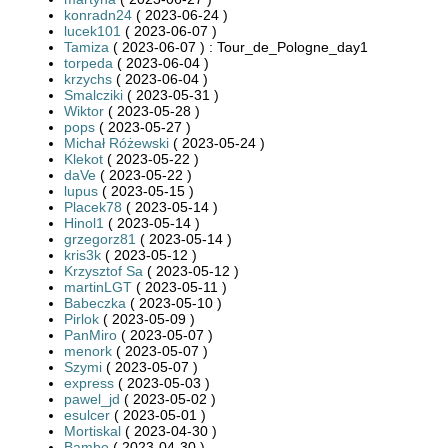
konradn24
( 2023-06-24 )
lucek101
( 2023-06-07 )
Tamiza
( 2023-06-07 ) : Tour_de_Pologne_day1
torpeda
( 2023-06-04 )
krzychs
( 2023-06-04 )
Smalcziki
( 2023-05-31 )
Wiktor
( 2023-05-28 )
pops
( 2023-05-27 )
Michał Różewski
( 2023-05-24 )
Klekot
( 2023-05-22 )
daVe
( 2023-05-22 )
lupus
( 2023-05-15 )
Placek78
( 2023-05-14 )
Hinol1
( 2023-05-14 )
grzegorz81
( 2023-05-14 )
kris3k
( 2023-05-12 )
Krzysztof Sa
( 2023-05-12 )
martinLGT
( 2023-05-11 )
Babeczka
( 2023-05-10 )
Pirlok
( 2023-05-09 )
PanMiro
( 2023-05-07 )
menork
( 2023-05-07 )
Szymi
( 2023-05-07 )
express
( 2023-05-03 )
pawel_jd
( 2023-05-02 )
esulcer
( 2023-05-01 )
Mortiskal
( 2023-04-30 )
Bambo
( 2023-04-30 )