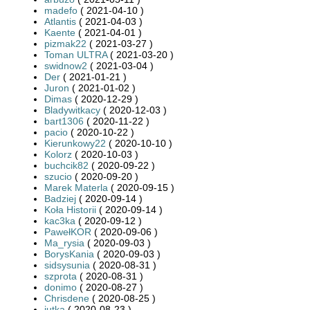
madefo
( 2021-04-10 )
Atlantis
( 2021-04-03 )
Kaente
( 2021-04-01 )
pizmak22
( 2021-03-27 )
Toman ULTRA
( 2021-03-20 )
swidnow2
( 2021-03-04 )
Der
( 2021-01-21 )
Juron
( 2021-01-02 )
Dimas
( 2020-12-29 )
Bladywitkacy
( 2020-12-03 )
bart1306
( 2020-11-22 )
pacio
( 2020-10-22 )
Kierunkowy22
( 2020-10-10 )
Kolorz
( 2020-10-03 )
buchcik82
( 2020-09-22 )
szucio
( 2020-09-20 )
Marek Materla
( 2020-09-15 )
Badziej
( 2020-09-14 )
Koła Historii
( 2020-09-14 )
kac3ka
( 2020-09-12 )
PawełKOR
( 2020-09-06 )
Ma_rysia
( 2020-09-03 )
BorysKania
( 2020-09-03 )
sidsysunia
( 2020-08-31 )
szprota
( 2020-08-31 )
donimo
( 2020-08-27 )
Chrisdene
( 2020-08-25 )
jutka
( 2020-08-23 )