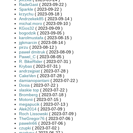
RadeGast
( 2023-09-22 )
Sparkle
( 2023-09-22 )
krzychu
( 2023-09-18 )
Andrzekek85
( 2023-09-14 )
michal.moro
( 2023-09-10 )
KGos32
( 2023-09-09 )
bogodzik
( 2023-09-05 )
karolmustafa
( 2023-08-15 )
jgkmarcin
( 2023-08-14 )
pirzu
( 2023-08-12 )
paweł dmitruk
( 2023-08-09 )
Pawel_C
( 2023-08-05 )
R. BikeRider
( 2023-07-31 )
Krybas
( 2023-07-31 )
andrzejpiat
( 2023-07-28 )
CakeVen
( 2023-07-28 )
damianopantani
( 2023-07-22 )
Dosia
( 2023-07-22 )
slaskie top
( 2023-07-22 )
Bromberg
( 2023-07-18 )
Motonii
( 2023-07-15 )
megapucik
( 2023-07-13 )
Alek2014
( 2023-07-09 )
Roch Lissowski
( 2023-07-09 )
TheGregor76
( 2023-07-06 )
paweln66
( 2023-07-06 )
czupki
( 2023-07-02 )
martyna
( 2023-06-27 )