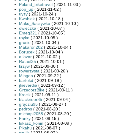
Poland_biketravel
( 2021-11-03 )
pop_up
( 2021-11-02 )
uysy
( 2021-10-24 )
Kwabiak
( 2021-10-18 )
Maks_Saczywko
( 2021-10-10 )
owieczka
( 2021-10-07 )
Emeq321
( 2021-10-05 )
royko
( 2021-10-05 )
grosio
( 2021-10-04 )
Makaron202
( 2021-10-04 )
Borucek
( 2021-10-04 )
a.lazar
( 2021-10-02 )
Rafael35
( 2021-10-01 )
krzyw
( 2021-09-30 )
rowerzysta
( 2021-09-26 )
Mingon
( 2021-09-22 )
bartekd
( 2021-09-19 )
jlneverdie
( 2021-09-12 )
GrzegorzBike
( 2021-09-11 )
Krecik
( 2021-09-11 )
blackrider85
( 2021-09-04 )
grądziu95
( 2021-08-27 )
pedros
( 2021-08-20 )
michapi2058
( 2021-08-20 )
Fanky
( 2021-08-15 )
lukasz_konin
( 2021-08-09 )
Pikahu
( 2021-08-07 )
szulik
( 2021-08-07 )