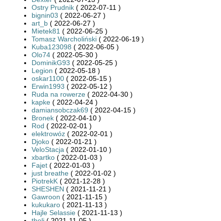
Ostry Prudnik
( 2022-07-11 )
bignin03
( 2022-06-27 )
art_b
( 2022-06-27 )
Mietek81
( 2022-06-25 )
Tomasz Warcholiński
( 2022-06-19 )
Kuba123098
( 2022-06-05 )
Olo74
( 2022-05-30 )
DominikG93
( 2022-05-25 )
Legion
( 2022-05-18 )
oskar1100
( 2022-05-15 )
Erwin1993
( 2022-05-12 )
Ruda na rowerze
( 2022-04-30 )
kapke
( 2022-04-24 )
damiansobczak69
( 2022-04-15 )
Bronek
( 2022-04-10 )
Rod
( 2022-02-01 )
elektrowóz
( 2022-02-01 )
Djoko
( 2022-01-21 )
VeloStacja
( 2022-01-10 )
xbartko
( 2022-01-03 )
Fajet
( 2022-01-03 )
just breathe
( 2022-01-02 )
PiotrekK
( 2021-12-28 )
SHESHEN
( 2021-11-21 )
Gawroon
( 2021-11-15 )
kukukaro
( 2021-11-13 )
Hajle Selassie
( 2021-11-13 )
theli
( 2021-11-05 )