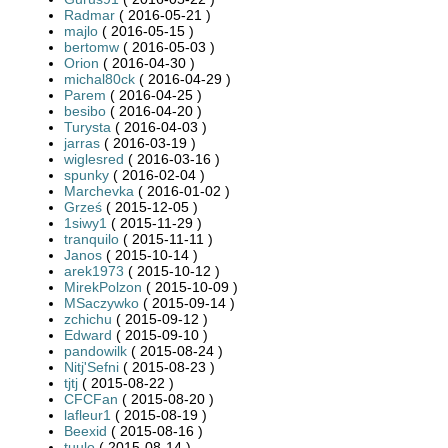
Radmar
( 2016-05-21 )
majlo
( 2016-05-15 )
bertomw
( 2016-05-03 )
Orion
( 2016-04-30 )
michal80ck
( 2016-04-29 )
Parem
( 2016-04-25 )
besibo
( 2016-04-20 )
Turysta
( 2016-04-03 )
jarras
( 2016-03-19 )
wiglesred
( 2016-03-16 )
spunky
( 2016-02-04 )
Marchevka
( 2016-01-02 )
Grześ
( 2015-12-05 )
1siwy1
( 2015-11-29 )
tranquilo
( 2015-11-11 )
Janos
( 2015-10-14 )
arek1973
( 2015-10-12 )
MirekPolzon
( 2015-10-09 )
MSaczywko
( 2015-09-14 )
zchichu
( 2015-09-12 )
Edward
( 2015-09-10 )
pandowilk
( 2015-08-24 )
Nitj'Sefni
( 2015-08-23 )
tjtj
( 2015-08-22 )
CFCFan
( 2015-08-20 )
lafleur1
( 2015-08-19 )
Beexid
( 2015-08-16 )
tuulo
( 2015-08-14 )