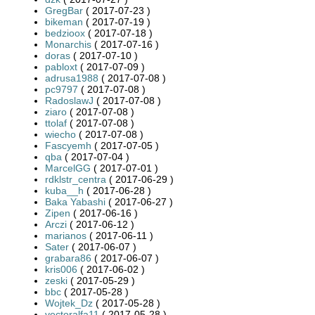
GregBar
( 2017-07-23 )
bikeman
( 2017-07-19 )
bedzioox
( 2017-07-18 )
Monarchis
( 2017-07-16 )
doras
( 2017-07-10 )
pabloxt
( 2017-07-09 )
adrusa1988
( 2017-07-08 )
pc9797
( 2017-07-08 )
RadoslawJ
( 2017-07-08 )
ziaro
( 2017-07-08 )
ttolaf
( 2017-07-08 )
wiecho
( 2017-07-08 )
Fascyemh
( 2017-07-05 )
qba
( 2017-07-04 )
MarcelGG
( 2017-07-01 )
rdklstr_centra
( 2017-06-29 )
kuba__h
( 2017-06-28 )
Baka Yabashi
( 2017-06-27 )
Zipen
( 2017-06-16 )
Arczi
( 2017-06-12 )
marianos
( 2017-06-11 )
Sater
( 2017-06-07 )
grabara86
( 2017-06-07 )
kris006
( 2017-06-02 )
zeski
( 2017-05-29 )
bbc
( 2017-05-28 )
Wojtek_Dz
( 2017-05-28 )
vectoralfa11
( 2017-05-28 )