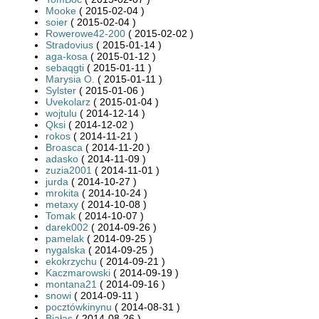
Mooke
( 2015-02-04 )
soier
( 2015-02-04 )
Rowerowe42-200
( 2015-02-02 )
Stradovius
( 2015-01-14 )
aga-kosa
( 2015-01-12 )
sebaqgti
( 2015-01-11 )
Marysia O.
( 2015-01-11 )
Sylster
( 2015-01-06 )
Uvekolarz
( 2015-01-04 )
wojtulu
( 2014-12-14 )
Qksi
( 2014-12-02 )
rokos
( 2014-11-21 )
Broasca
( 2014-11-20 )
adasko
( 2014-11-09 )
zuzia2001
( 2014-11-01 )
jurda
( 2014-10-27 )
mrokita
( 2014-10-24 )
metaxy
( 2014-10-08 )
Tomak
( 2014-10-07 )
darek002
( 2014-09-26 )
pamelak
( 2014-09-25 )
nygalska
( 2014-09-25 )
ekokrzychu
( 2014-09-21 )
Kaczmarowski
( 2014-09-19 )
montana21
( 2014-09-16 )
snowi
( 2014-09-11 )
pocztówkinynu
( 2014-08-31 )
Białas
( 2014-08-26 )