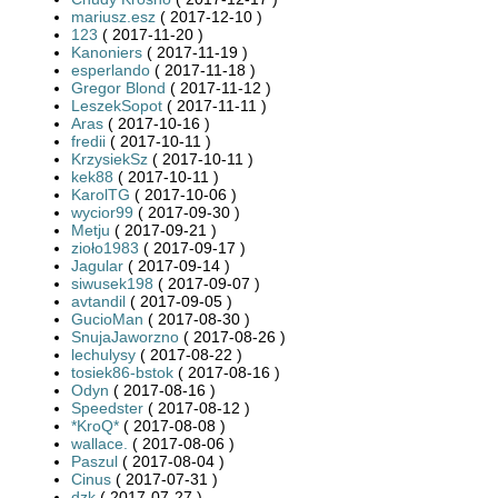
mariusz.esz
( 2017-12-10 )
123
( 2017-11-20 )
Kanoniers
( 2017-11-19 )
esperlando
( 2017-11-18 )
Gregor Blond
( 2017-11-12 )
LeszekSopot
( 2017-11-11 )
Aras
( 2017-10-16 )
fredii
( 2017-10-11 )
KrzysiekSz
( 2017-10-11 )
kek88
( 2017-10-11 )
KarolTG
( 2017-10-06 )
wycior99
( 2017-09-30 )
Metju
( 2017-09-21 )
zioło1983
( 2017-09-17 )
Jagular
( 2017-09-14 )
siwusek198
( 2017-09-07 )
avtandil
( 2017-09-05 )
GucioMan
( 2017-08-30 )
SnujaJaworzno
( 2017-08-26 )
lechulysy
( 2017-08-22 )
tosiek86-bstok
( 2017-08-16 )
Odyn
( 2017-08-16 )
Speedster
( 2017-08-12 )
*KroQ*
( 2017-08-08 )
wallace.
( 2017-08-06 )
Paszul
( 2017-08-04 )
Cinus
( 2017-07-31 )
dzk
( 2017-07-27 )