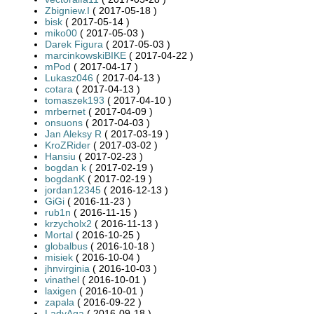
Zbigniew.I
( 2017-05-18 )
bisk
( 2017-05-14 )
miko00
( 2017-05-03 )
Darek Figura
( 2017-05-03 )
marcinkowskiBIKE
( 2017-04-22 )
mPod
( 2017-04-17 )
Lukasz046
( 2017-04-13 )
cotara
( 2017-04-13 )
tomaszek193
( 2017-04-10 )
mrbernet
( 2017-04-09 )
onsuons
( 2017-04-03 )
Jan Aleksy R
( 2017-03-19 )
KroZRider
( 2017-03-02 )
Hansiu
( 2017-02-23 )
bogdan k
( 2017-02-19 )
bogdanK
( 2017-02-19 )
jordan12345
( 2016-12-13 )
GiGi
( 2016-11-23 )
rub1n
( 2016-11-15 )
krzycholx2
( 2016-11-13 )
Mortal
( 2016-10-25 )
globalbus
( 2016-10-18 )
misiek
( 2016-10-04 )
jhnvirginia
( 2016-10-03 )
vinathel
( 2016-10-01 )
laxigen
( 2016-10-01 )
zapala
( 2016-09-22 )
LadyAga
( 2016-09-18 )