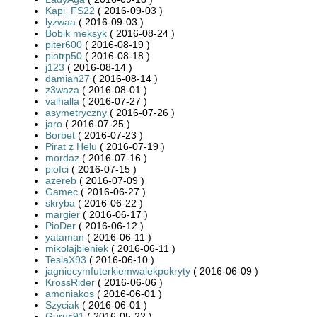
Kapi_FS22
( 2016-09-03 )
lyzwaa
( 2016-09-03 )
Bobik meksyk
( 2016-08-24 )
piter600
( 2016-08-19 )
piotrp50
( 2016-08-18 )
j123
( 2016-08-14 )
damian27
( 2016-08-14 )
z3waza
( 2016-08-01 )
valhalla
( 2016-07-27 )
asymetryczny
( 2016-07-26 )
jaro
( 2016-07-25 )
Borbet
( 2016-07-23 )
Pirat z Helu
( 2016-07-19 )
mordaz
( 2016-07-16 )
piofci
( 2016-07-15 )
azereb
( 2016-07-09 )
Gamec
( 2016-06-27 )
skryba
( 2016-06-22 )
margier
( 2016-06-17 )
PioDer
( 2016-06-12 )
yataman
( 2016-06-11 )
mikolajbieniek
( 2016-06-11 )
TeslaX93
( 2016-06-10 )
jagniecymfuterkiemwalekpokryty
( 2016-06-09 )
KrossRider
( 2016-06-06 )
amoniakos
( 2016-06-01 )
Szyciak
( 2016-06-01 )
Gurus91
( 2016-05-22 )