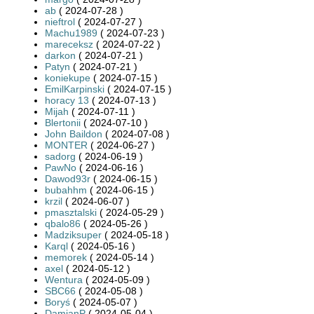
ab
( 2024-07-28 )
nieftrol
( 2024-07-27 )
Machu1989
( 2024-07-23 )
mareceksz
( 2024-07-22 )
darkon
( 2024-07-21 )
Patyn
( 2024-07-21 )
koniekupe
( 2024-07-15 )
EmilKarpinski
( 2024-07-15 )
horacy 13
( 2024-07-13 )
Mijah
( 2024-07-11 )
Blertonii
( 2024-07-10 )
John Baildon
( 2024-07-08 )
MONTER
( 2024-06-27 )
sadorg
( 2024-06-19 )
PawNo
( 2024-06-16 )
Dawod93r
( 2024-06-15 )
bubahhm
( 2024-06-15 )
krzil
( 2024-06-07 )
pmasztalski
( 2024-05-29 )
qbalo86
( 2024-05-26 )
Madziksuper
( 2024-05-18 )
Karql
( 2024-05-16 )
memorek
( 2024-05-14 )
axel
( 2024-05-12 )
Wentura
( 2024-05-09 )
SBC66
( 2024-05-08 )
Boryś
( 2024-05-07 )
DamianP
( 2024-05-04 )