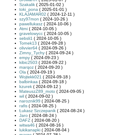
Szakalik
( 2025-01-02 )
toki_pona
( 2025-01-01 )
KLAJAMAR02
( 2024-12-11 )
szy97mon
( 2024-10-26 )
pawellukasz
( 2024-10-06 )
Atmi
( 2024-10-05 )
gravelowycc
( 2024-10-05 )
sebsli1
( 2024-10-05 )
Tomek13
( 2024-09-28 )
olivvier64
( 2024-09-26 )
Zimny_Tychy
( 2024-09-24 )
empy
( 2024-09-23 )
kibic2503
( 2024-09-22 )
marqoz
( 2024-09-20 )
Ola
( 2024-09-19 )
Wojtekk021
( 2024-09-18 )
balbinkaa
( 2024-09-18 )
kzurek
( 2024-09-12 )
MateuszZ89_moto
( 2024-09-05 )
wil
( 2024-09-02 )
naroznik99
( 2024-08-25 )
rafis
( 2024-08-25 )
Łukasz Szczepanik
( 2024-08-24 )
Jaro
( 2024-08-24 )
DAFZ
( 2024-08-20 )
witwa46
( 2024-08-16 )
lukikanapki
( 2024-08-04 )
margo
( 2024-07-28 )