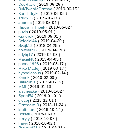
DocRavic
( 2019-06-26 )
BukTwardeDrzewo
( 2019-06-15 )
Kamil Bryku
( 2019-06-08 )
adix515
( 2019-06-07 )
atemes
( 2019-05-04 )
Hipcia_i_Hipek
( 2019-05-02 )
puzio
( 2019-05-01 )
wiaterek
( 2019-05-01 )
Dzieciol44
( 2019-04-30 )
Svejk13
( 2019-04-25 )
nowmar92
( 2019-04-19 )
edytq17
( 2019-04-03 )
MaciekK
( 2019-04-03 )
panda1993
( 2019-03-17 )
Mike Madej
( 2019-03-17 )
hypoglossus
( 2019-02-14 )
t0mek
( 2019-02-09 )
Balaclava
( 2019-01-13 )
MMI
( 2019-01-13 )
a.scieszka
( 2019-01-02 )
Sparti54
( 2019-01-01 )
didzej
( 2018-12-01 )
Grzegorz B
( 2018-11-24 )
kraftmarc
( 2018-10-17 )
Borafu
( 2018-10-13 )
ferryty
( 2018-10-07 )
havvi
( 2018-10-02 )
Ryszard28
( 2018-09-21 )