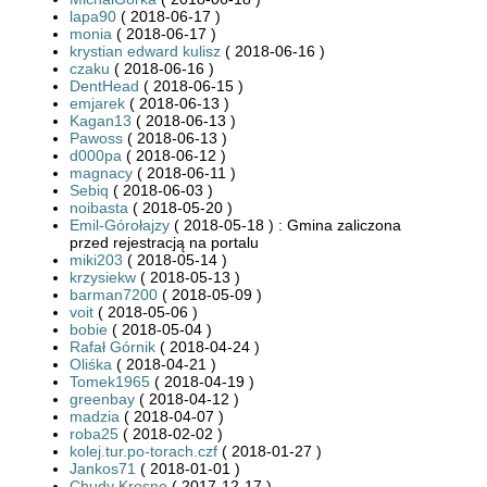
lapa90
( 2018-06-17 )
monia
( 2018-06-17 )
krystian edward kulisz
( 2018-06-16 )
czaku
( 2018-06-16 )
DentHead
( 2018-06-15 )
emjarek
( 2018-06-13 )
Kagan13
( 2018-06-13 )
Pawoss
( 2018-06-13 )
d000pa
( 2018-06-12 )
magnacy
( 2018-06-11 )
Sebiq
( 2018-06-03 )
noibasta
( 2018-05-20 )
Emil-Górołajzy
( 2018-05-18 ) : Gmina zaliczona
przed rejestracją na portalu
miki203
( 2018-05-14 )
krzysiekw
( 2018-05-13 )
barman7200
( 2018-05-09 )
voit
( 2018-05-06 )
bobie
( 2018-05-04 )
Rafał Górnik
( 2018-04-24 )
Oliśka
( 2018-04-21 )
Tomek1965
( 2018-04-19 )
greenbay
( 2018-04-12 )
madzia
( 2018-04-07 )
roba25
( 2018-02-02 )
kolej.tur.po-torach.czf
( 2018-01-27 )
Jankos71
( 2018-01-01 )
Chudy Krosno
( 2017-12-17 )