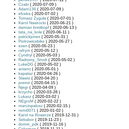
Czabi
( 2020-07-09 )
Adam136
( 2020-07-09 )
efceka
( 2020-07-02 )
Tomasz Żyguła
( 2020-07-01 )
Karol Nawrocki
( 2020-06-21 )
damian breitkopf
( 2020-06-13 )
tata_na_kole
( 2020-06-11 )
patrickjones
( 2020-05-31 )
Piotrowicebike
( 2020-05-27 )
esen
( 2020-05-23 )
rafrym
( 2020-05-12 )
Cyndryl
( 2020-05-03 )
Radosny_Smok
( 2020-05-02 )
LukeDG
( 2020-05-02 )
aniano
( 2020-05-01 )
kapataz
( 2020-04-26 )
Slawio
( 2020-04-20 )
premir
( 2020-04-15 )
Njegr
( 2020-04-09 )
krzycho
( 2020-03-28 )
Lukasz
( 2020-03-02 )
NEgroM
( 2020-02-22 )
marcinpalosz
( 2020-02-15 )
remi0071
( 2020-01-02 )
Karol na Rowerze
( 2019-12-31 )
Sebabor
( 2019-11-23 )
domin_pdk
( 2019-11-16 )
Cokeman
( 2019-11-11 )