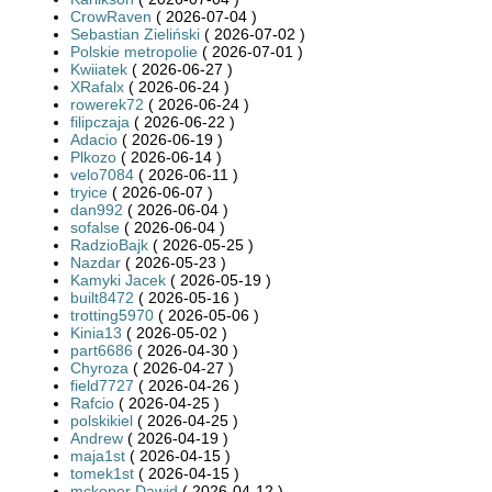
CrowRaven
( 2026-07-04 )
Sebastian Zieliński
( 2026-07-02 )
Polskie metropolie
( 2026-07-01 )
Kwiiatek
( 2026-06-27 )
XRafalx
( 2026-06-24 )
rowerek72
( 2026-06-24 )
filipczaja
( 2026-06-22 )
Adacio
( 2026-06-19 )
Plkozo
( 2026-06-14 )
velo7084
( 2026-06-11 )
tryice
( 2026-06-07 )
dan992
( 2026-06-04 )
sofalse
( 2026-06-04 )
RadzioBajk
( 2026-05-25 )
Nazdar
( 2026-05-23 )
Kamyki Jacek
( 2026-05-19 )
built8472
( 2026-05-16 )
trotting5970
( 2026-05-06 )
Kinia13
( 2026-05-02 )
part6686
( 2026-04-30 )
Chyroza
( 2026-04-27 )
field7727
( 2026-04-26 )
Rafcio
( 2026-04-25 )
polskikiel
( 2026-04-25 )
Andrew
( 2026-04-19 )
maja1st
( 2026-04-15 )
tomek1st
( 2026-04-15 )
mckoper Dawid
( 2026-04-12 )