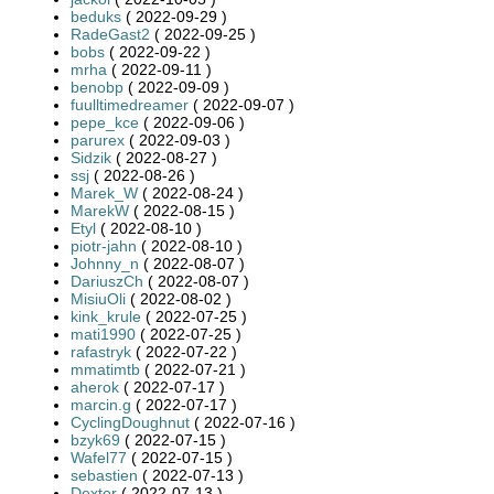
beduks
( 2022-09-29 )
RadeGast2
( 2022-09-25 )
bobs
( 2022-09-22 )
mrha
( 2022-09-11 )
benobp
( 2022-09-09 )
fuulltimedreamer
( 2022-09-07 )
pepe_kce
( 2022-09-06 )
parurex
( 2022-09-03 )
Sidzik
( 2022-08-27 )
ssj
( 2022-08-26 )
Marek_W
( 2022-08-24 )
MarekW
( 2022-08-15 )
Etyl
( 2022-08-10 )
piotr-jahn
( 2022-08-10 )
Johnny_n
( 2022-08-07 )
DariuszCh
( 2022-08-07 )
MisiuOli
( 2022-08-02 )
kink_krule
( 2022-07-25 )
mati1990
( 2022-07-25 )
rafastryk
( 2022-07-22 )
mmatimtb
( 2022-07-21 )
aherok
( 2022-07-17 )
marcin.g
( 2022-07-17 )
CyclingDoughnut
( 2022-07-16 )
bzyk69
( 2022-07-15 )
Wafel77
( 2022-07-15 )
sebastien
( 2022-07-13 )
Dexter
( 2022-07-13 )