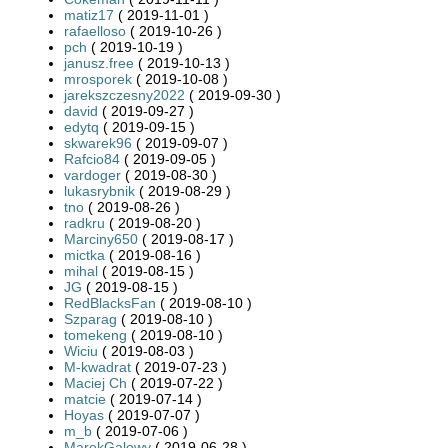
matiz17
( 2019-11-01 )
rafaelloso
( 2019-10-26 )
pch
( 2019-10-19 )
janusz.free
( 2019-10-13 )
mrosporek
( 2019-10-08 )
jarekszczesny2022
( 2019-09-30 )
david
( 2019-09-27 )
edytq
( 2019-09-15 )
skwarek96
( 2019-09-07 )
Rafcio84
( 2019-09-05 )
vardoger
( 2019-08-30 )
lukasrybnik
( 2019-08-29 )
tno
( 2019-08-26 )
radkru
( 2019-08-20 )
Marciny650
( 2019-08-17 )
mictka
( 2019-08-16 )
mihal
( 2019-08-15 )
JG
( 2019-08-15 )
RedBlacksFan
( 2019-08-10 )
Szparag
( 2019-08-10 )
tomekeng
( 2019-08-10 )
Wiciu
( 2019-08-03 )
M-kwadrat
( 2019-07-23 )
Maciej Ch
( 2019-07-22 )
matcie
( 2019-07-14 )
Hoyas
( 2019-07-07 )
m_b
( 2019-07-06 )
MarekGalowy
( 2019-06-28 )