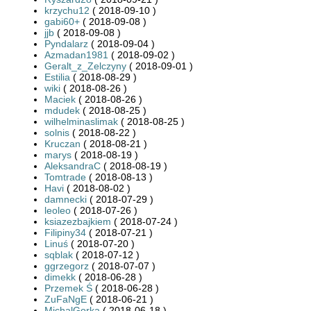
krzychu12
( 2018-09-10 )
gabi60+
( 2018-09-08 )
jjb
( 2018-09-08 )
Pyndalarz
( 2018-09-04 )
Azmadan1981
( 2018-09-02 )
Geralt_z_Zelczyny
( 2018-09-01 )
Estilia
( 2018-08-29 )
wiki
( 2018-08-26 )
Maciek
( 2018-08-26 )
mdudek
( 2018-08-25 )
wilhelminaslimak
( 2018-08-25 )
solnis
( 2018-08-22 )
Kruczan
( 2018-08-21 )
marys
( 2018-08-19 )
AleksandraC
( 2018-08-19 )
Tomtrade
( 2018-08-13 )
Havi
( 2018-08-02 )
damnecki
( 2018-07-29 )
leoleo
( 2018-07-26 )
ksiazezbajkiem
( 2018-07-24 )
Filipiny34
( 2018-07-21 )
Linuś
( 2018-07-20 )
sqblak
( 2018-07-12 )
ggrzegorz
( 2018-07-07 )
dimekk
( 2018-06-28 )
Przemek Ś
( 2018-06-28 )
ZuFaNgE
( 2018-06-21 )
MichalGorka
( 2018-06-18 )