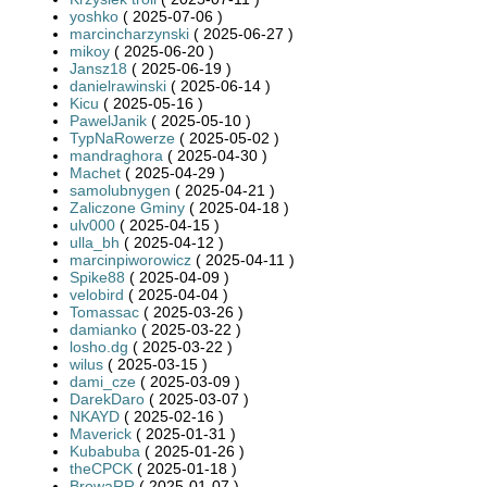
yoshko
( 2025-07-06 )
marcincharzynski
( 2025-06-27 )
mikoy
( 2025-06-20 )
Jansz18
( 2025-06-19 )
danielrawinski
( 2025-06-14 )
Kicu
( 2025-05-16 )
PawelJanik
( 2025-05-10 )
TypNaRowerze
( 2025-05-02 )
mandraghora
( 2025-04-30 )
Machet
( 2025-04-29 )
samolubnygen
( 2025-04-21 )
Zaliczone Gminy
( 2025-04-18 )
ulv000
( 2025-04-15 )
ulla_bh
( 2025-04-12 )
marcinpiworowicz
( 2025-04-11 )
Spike88
( 2025-04-09 )
velobird
( 2025-04-04 )
Tomassac
( 2025-03-26 )
damianko
( 2025-03-22 )
losho.dg
( 2025-03-22 )
wilus
( 2025-03-15 )
dami_cze
( 2025-03-09 )
DarekDaro
( 2025-03-07 )
NKAYD
( 2025-02-16 )
Maverick
( 2025-01-31 )
Kubabuba
( 2025-01-26 )
theCPCK
( 2025-01-18 )
BrowaRR
( 2025-01-07 )