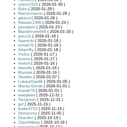
cytryn1910
( 2026-01-30 )
Boko
( 2026-01-29 )
Marcinmarcin
( 2026-01-28 )
gtkarol
( 2026-01-26 )
Kilwater1986
( 2026-01-24 )
panadam
( 2026-01-23 )
Blackthrone666
( 2026-01-20 )
paco11
( 2026-01-18 )
Aaarecki
( 2026-01-18 )
tomek75
( 2026-01-18 )
AdamRy
( 2026-01-18 )
Yndriu
( 2026-01-17 )
levisss
( 2026-01-17 )
VretoX
( 2026-01-16 )
daniello
( 2026-01-16 )
Mumiak
( 2026-01-16 )
Skubiko
( 2026-01-07 )
ŁukaszGawlik
( 2026-01-05 )
Maciej Górski
( 2026-01-01 )
Koziak78
( 2026-01-01 )
wwojtekw
( 2025-12-31 )
Terrytonio
( 2025-12-31 )
gst
( 2025-11-15 )
brake3715
( 2025-11-14 )
Demeczny
( 2025-11-05 )
Dzarden
( 2025-10-19 )
ZbychWawa
( 2025-10-18 )
nysapany
( 2025-10-12 )