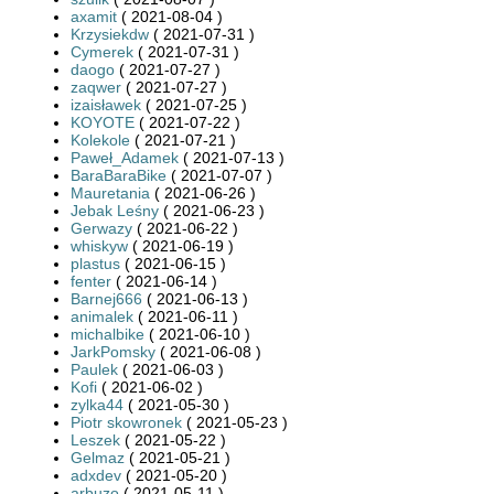
axamit
( 2021-08-04 )
Krzysiekdw
( 2021-07-31 )
Cymerek
( 2021-07-31 )
daogo
( 2021-07-27 )
zaqwer
( 2021-07-27 )
izaisławek
( 2021-07-25 )
KOYOTE
( 2021-07-22 )
Kolekole
( 2021-07-21 )
Paweł_Adamek
( 2021-07-13 )
BaraBaraBike
( 2021-07-07 )
Mauretania
( 2021-06-26 )
Jebak Leśny
( 2021-06-23 )
Gerwazy
( 2021-06-22 )
whiskyw
( 2021-06-19 )
plastus
( 2021-06-15 )
fenter
( 2021-06-14 )
Barnej666
( 2021-06-13 )
animalek
( 2021-06-11 )
michalbike
( 2021-06-10 )
JarkPomsky
( 2021-06-08 )
Paulek
( 2021-06-03 )
Kofi
( 2021-06-02 )
zylka44
( 2021-05-30 )
Piotr skowronek
( 2021-05-23 )
Leszek
( 2021-05-22 )
Gelmaz
( 2021-05-21 )
adxdev
( 2021-05-20 )
arbuzo
( 2021-05-11 )