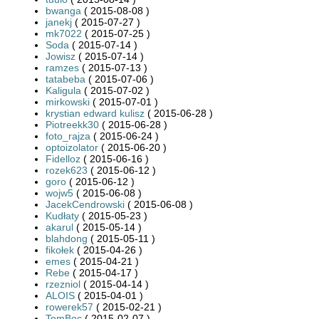
bwanga
( 2015-08-08 )
janekj
( 2015-07-27 )
mk7022
( 2015-07-25 )
Soda
( 2015-07-14 )
Jowisz
( 2015-07-14 )
ramzes
( 2015-07-13 )
tatabeba
( 2015-07-06 )
Kaligula
( 2015-07-02 )
mirkowski
( 2015-07-01 )
krystian edward kulisz
( 2015-06-28 )
Piotreekk30
( 2015-06-28 )
foto_rajza
( 2015-06-24 )
optoizolator
( 2015-06-20 )
Fidelloz
( 2015-06-16 )
rozek623
( 2015-06-12 )
goro
( 2015-06-12 )
wojw5
( 2015-06-08 )
JacekCendrowski
( 2015-06-08 )
Kudłaty
( 2015-05-23 )
akarul
( 2015-05-14 )
blahdong
( 2015-05-11 )
fikołek
( 2015-04-26 )
emes
( 2015-04-21 )
Rebe
( 2015-04-17 )
rzezniol
( 2015-04-14 )
ALOIS
( 2015-04-01 )
rowerek57
( 2015-02-21 )
TomBoc
( 2015-02-07 )