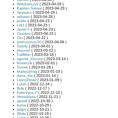
Watykańczyk
( 2023-04-29 )
Kapitan Sakwa
( 2023-04-29 )
Spawacz
( 2023-04-29 )
sebawo
( 2023-04-28 )
poldix
( 2023-04-23 )
czk1
( 2023-04-23 )
Jacek F
( 2023-04-23 )
Cezetos
( 2023-04-23 )
Gio
( 2023-04-22 )
piotrszymon30
( 2023-04-06 )
Galoty
( 2023-04-01 )
beyonet
( 2023-03-22 )
FatBiker
( 2023-03-18 )
ogorek_kiszony
( 2023-03-14 )
Rowercik
( 2023-02-01 )
Tomek
( 2023-01-28 )
kkatarzynag
( 2023-01-19 )
daria_wie
( 2023-01-14 )
LesnyDziad
( 2023-01-09 )
ŁukiG
( 2022-12-24 )
Buła
( 2022-12-17 )
Katarzyna Z
( 2022-12-10 )
Henioblaza
( 2022-11-21 )
sjesdif
( 2022-10-30 )
trynia
( 2022-10-29 )
pttgm
( 2022-10-21 )
Wisła
( 2022-10-19 )
jackoi
( 2022-10-05 )