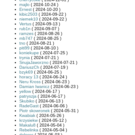
majlo
( 2024-10-24 )
Ernest
( 2024-10-20 )
kibic2503
( 2024-09-22 )
niemek10
( 2024-09-22 )
Vertus
( 2024-09-13 )
rub1n
( 2024-09-07 )
ramzes
( 2024-08-26 )
mb747
( 2024-08-25 )
tno
( 2024-08-21 )
piti99
( 2024-08-10 )
koniekupe
( 2024-07-25 )
trynia
( 2024-07-21 )
SnujaJaworzno
( 2024-07-21 )
DariuszCh
( 2024-07-19 )
bzyk69
( 2024-06-25 )
horacy 13
( 2024-06-24 )
Neru Kross
( 2024-06-23 )
Damian Iwanicz
( 2024-06-23 )
yellow
( 2024-06-17 )
patryszja
( 2024-06-17 )
Skubiko
( 2024-06-13 )
RadeGast
( 2024-06-06 )
Piotr skowronek
( 2024-05-31 )
Kwabiak
( 2024-05-26 )
krzysiekw
( 2024-05-12 )
Makalu8
( 2024-05-04 )
Rebelinka
( 2024-05-04 )
dolores
( 2024-05-03 )