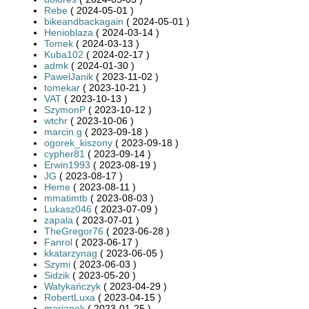
Rebe
( 2024-05-01 )
bikeandbackagain
( 2024-05-01 )
Henioblaza
( 2024-03-14 )
Tomek
( 2024-03-13 )
Kuba102
( 2024-02-17 )
admk
( 2024-01-30 )
PawelJanik
( 2023-11-02 )
tomekar
( 2023-10-21 )
VAT
( 2023-10-13 )
SzymonP
( 2023-10-12 )
wtchr
( 2023-10-06 )
marcin.g
( 2023-09-18 )
ogorek_kiszony
( 2023-09-18 )
cypher81
( 2023-09-14 )
Erwin1993
( 2023-08-19 )
JG
( 2023-08-17 )
Heme
( 2023-08-11 )
mmatimtb
( 2023-08-03 )
Lukasz046
( 2023-07-09 )
zapala
( 2023-07-01 )
TheGregor76
( 2023-06-28 )
Fanrol
( 2023-06-17 )
kkatarzynag
( 2023-06-05 )
Szymi
( 2023-06-03 )
Sidzik
( 2023-05-20 )
Watykańczyk
( 2023-04-29 )
RobertLuxa
( 2023-04-15 )
marianek
( 2023-01-25 )