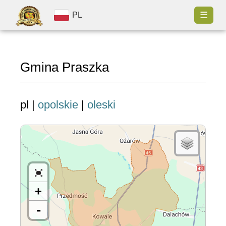
☰
PL
Gmina Praszka
pl |
opolskie
|
oleski
+
-