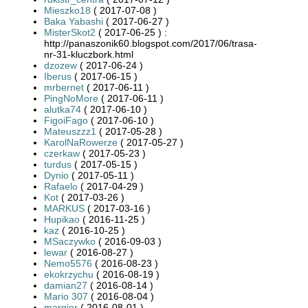
Mieszko18
( 2017-07-08 )
Baka Yabashi
( 2017-06-27 )
MisterSkot2
( 2017-06-25 ) :
http://panaszonik60.blogspot.com/2017/06/trasa-
nr-31-kluczbork.html
dzozew
( 2017-06-24 )
Iberus
( 2017-06-15 )
mrbernet
( 2017-06-11 )
PingNoMore
( 2017-06-11 )
alutka74
( 2017-06-10 )
FigoiFago
( 2017-06-10 )
Mateuszzz1
( 2017-05-28 )
KarolNaRowerze
( 2017-05-27 )
czerkaw
( 2017-05-23 )
turdus
( 2017-05-15 )
Dynio
( 2017-05-11 )
Rafaelo
( 2017-04-29 )
Kot
( 2017-03-26 )
MARKUS
( 2017-03-16 )
Hupikao
( 2016-11-25 )
kaz
( 2016-10-25 )
MSaczywko
( 2016-09-03 )
lewar
( 2016-08-27 )
Nemo5576
( 2016-08-23 )
ekokrzychu
( 2016-08-19 )
damian27
( 2016-08-14 )
Mario 307
( 2016-08-04 )
margier
( 2016-08-01 )