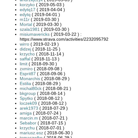
korzyko
( 2019-05-03 )
edytq17
( 2019-04-04 )
edytq
( 2019-04-01 )
m11r
( 2019-03-30 )
Mortal
( 2019-03-30 )
szala1981
( 2019-03-30 )
misiumavericks
( 2019-03-22 ) :
https://www.strava.com/activities/2232095792
wirro
( 2019-02-19 )
didzej
( 2018-11-25 )
krzycho
( 2018-11-14 )
saffal
( 2018-11-13 )
limit
( 2018-09-30 )
zxmiro
( 2018-09-08 )
Esprit87
( 2018-09-06 )
Monarchis
( 2018-08-29 )
Estilia
( 2018-08-29 )
michal80ck
( 2018-08-21 )
bkgroup
( 2018-08-14 )
Spytko
( 2018-08-12 )
loczek09
( 2018-08-12 )
arek1973
( 2018-07-29 )
amiga
( 2018-07-24 )
marcin.m
( 2018-07-21 )
Sebabor
( 2018-07-15 )
krzychu
( 2018-07-01 )
mariusz.esz
( 2018-06-30 )
tomaszwlkp
( 2018-06-29 )