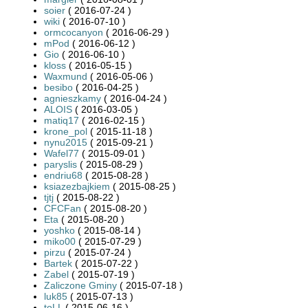
soier
( 2016-07-24 )
wiki
( 2016-07-10 )
ormcocanyon
( 2016-06-29 )
mPod
( 2016-06-12 )
Gio
( 2016-06-10 )
kloss
( 2016-05-15 )
Waxmund
( 2016-05-06 )
besibo
( 2016-04-25 )
agnieszkamy
( 2016-04-24 )
ALOIS
( 2016-03-05 )
matiq17
( 2016-02-15 )
krone_pol
( 2015-11-18 )
nynu2015
( 2015-09-21 )
Wafel77
( 2015-09-01 )
paryslis
( 2015-08-29 )
endriu68
( 2015-08-28 )
ksiazezbajkiem
( 2015-08-25 )
tjtj
( 2015-08-22 )
CFCFan
( 2015-08-20 )
Eta
( 2015-08-20 )
yoshko
( 2015-08-14 )
miko00
( 2015-07-29 )
pirzu
( 2015-07-24 )
Bartek
( 2015-07-22 )
Zabel
( 2015-07-19 )
Zaliczone Gminy
( 2015-07-18 )
luk85
( 2015-07-13 )
toLL
( 2015-06-16 )