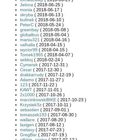
Jelona
( 2018-06-25 )
monia
( 2018-06-17 )
skryba
( 2018-06-13 )
bulinek
( 2018-06-10 )
PeterC
( 2018-05-24 )
greenbay
( 2018-05-08 )
globalbus
( 2018-05-04 )
maniu321
( 2018-04-16 )
valhalla
( 2018-04-15 )
wycior99
( 2018-04-15 )
Tomek1965
( 2018-04-07 )
sebkoj
( 2018-02-24 )
Cymerek
( 2017-12-31 )
Cesar
( 2017-12-30 )
drakkarrudy
( 2017-12-19 )
Adamo
( 2017-11-27 )
123
( 2017-11-22 )
KAWT
( 2017-11-01 )
2x1000
( 2017-10-26 )
marcinkowskiBIKE
( 2017-10-23 )
KrzysiekSz
( 2017-10-11 )
sebastien
( 2017-09-01 )
tomaszek193
( 2017-08-30 )
wallace.
( 2017-08-20 )
laxigen
( 2017-08-12 )
metaxy
( 2017-07-23 )
GregBar
( 2017-07-19 )
rdklstr_centra
( 2017-07-12 )