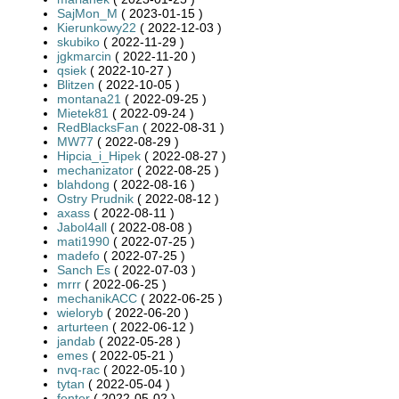
SajMon_M
( 2023-01-15 )
Kierunkowy22
( 2022-12-03 )
skubiko
( 2022-11-29 )
jgkmarcin
( 2022-11-20 )
qsiek
( 2022-10-27 )
Blitzen
( 2022-10-05 )
montana21
( 2022-09-25 )
Mietek81
( 2022-09-24 )
RedBlacksFan
( 2022-08-31 )
MW77
( 2022-08-29 )
Hipcia_i_Hipek
( 2022-08-27 )
mechanizator
( 2022-08-25 )
blahdong
( 2022-08-16 )
Ostry Prudnik
( 2022-08-12 )
axass
( 2022-08-11 )
Jabol4all
( 2022-08-08 )
mati1990
( 2022-07-25 )
madefo
( 2022-07-25 )
Sanch Es
( 2022-07-03 )
mrrr
( 2022-06-25 )
mechanikACC
( 2022-06-25 )
wieloryb
( 2022-06-20 )
arturteen
( 2022-06-12 )
jandab
( 2022-05-28 )
emes
( 2022-05-21 )
nvq-rac
( 2022-05-10 )
tytan
( 2022-05-04 )
fenter
( 2022-05-02 )