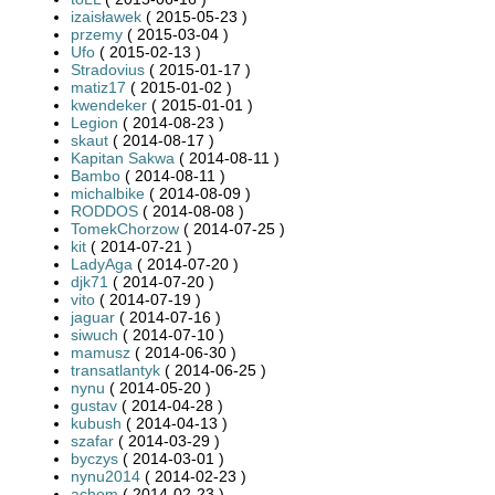
izaisławek
( 2015-05-23 )
przemy
( 2015-03-04 )
Ufo
( 2015-02-13 )
Stradovius
( 2015-01-17 )
matiz17
( 2015-01-02 )
kwendeker
( 2015-01-01 )
Legion
( 2014-08-23 )
skaut
( 2014-08-17 )
Kapitan Sakwa
( 2014-08-11 )
Bambo
( 2014-08-11 )
michalbike
( 2014-08-09 )
RODDOS
( 2014-08-08 )
TomekChorzow
( 2014-07-25 )
kit
( 2014-07-21 )
LadyAga
( 2014-07-20 )
djk71
( 2014-07-20 )
vito
( 2014-07-19 )
jaguar
( 2014-07-16 )
siwuch
( 2014-07-10 )
mamusz
( 2014-06-30 )
transatlantyk
( 2014-06-25 )
nynu
( 2014-05-20 )
gustav
( 2014-04-28 )
kubush
( 2014-04-13 )
szafar
( 2014-03-29 )
byczys
( 2014-03-01 )
nynu2014
( 2014-02-23 )
achom
( 2014-02-23 )