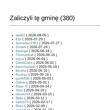
Zaliczyli tę gminę (
380
)
labi62
( 2026-08-05 )
Etyl
( 2026-07-29 )
Azmadan1981
( 2026-07-27 )
Dzidek
( 2026-07-26 )
bwanga
( 2026-06-18 )
Thomaskali
( 2026-06-16 )
lupus
( 2026-06-04 )
DarekDaro
( 2026-06-02 )
kamciopiaski
( 2026-05-16 )
jkiczka
( 2026-05-16 )
Kiczkaz
( 2026-05-16 )
part6686
( 2026-05-03 )
Gaber
( 2026-05-01 )
Bajar III
( 2026-04-24 )
Stan
( 2026-04-19 )
olivvier64
( 2026-03-15 )
Byku
( 2026-03-11 )
welna79
( 2026-02-17 )
Boko
( 2026-02-08 )
panadam
( 2026-01-23 )