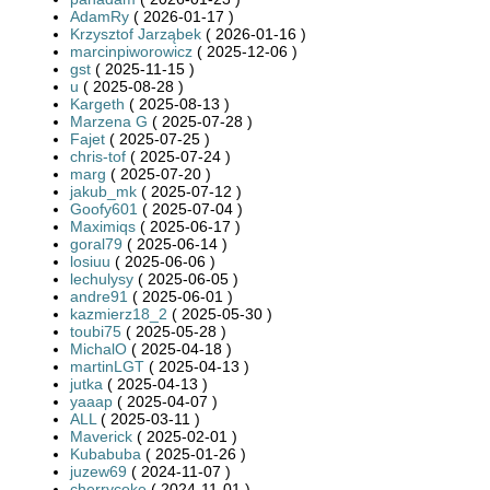
AdamRy
( 2026-01-17 )
Krzysztof Jarząbek
( 2026-01-16 )
marcinpiworowicz
( 2025-12-06 )
gst
( 2025-11-15 )
u
( 2025-08-28 )
Kargeth
( 2025-08-13 )
Marzena G
( 2025-07-28 )
Fajet
( 2025-07-25 )
chris-tof
( 2025-07-24 )
marg
( 2025-07-20 )
jakub_mk
( 2025-07-12 )
Goofy601
( 2025-07-04 )
Maximiqs
( 2025-06-17 )
goral79
( 2025-06-14 )
losiuu
( 2025-06-06 )
lechulysy
( 2025-06-05 )
andre91
( 2025-06-01 )
kazmierz18_2
( 2025-05-30 )
toubi75
( 2025-05-28 )
MichalO
( 2025-04-18 )
martinLGT
( 2025-04-13 )
jutka
( 2025-04-13 )
yaaap
( 2025-04-07 )
ALL
( 2025-03-11 )
Maverick
( 2025-02-01 )
Kubabuba
( 2025-01-26 )
juzew69
( 2024-11-07 )
cherrycoke
( 2024-11-01 )