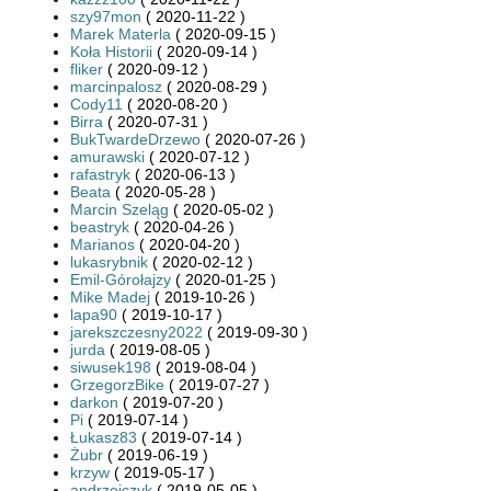
szy97mon
( 2020-11-22 )
Marek Materla
( 2020-09-15 )
Koła Historii
( 2020-09-14 )
fliker
( 2020-09-12 )
marcinpalosz
( 2020-08-29 )
Cody11
( 2020-08-20 )
Birra
( 2020-07-31 )
BukTwardeDrzewo
( 2020-07-26 )
amurawski
( 2020-07-12 )
rafastryk
( 2020-06-13 )
Beata
( 2020-05-28 )
Marcin Szeląg
( 2020-05-02 )
beastryk
( 2020-04-26 )
Marianos
( 2020-04-20 )
lukasrybnik
( 2020-02-12 )
Emil-Górołajzy
( 2020-01-25 )
Mike Madej
( 2019-10-26 )
lapa90
( 2019-10-17 )
jarekszczesny2022
( 2019-09-30 )
jurda
( 2019-08-05 )
siwusek198
( 2019-08-04 )
GrzegorzBike
( 2019-07-27 )
darkon
( 2019-07-20 )
Pi
( 2019-07-14 )
Łukasz83
( 2019-07-14 )
Żubr
( 2019-06-19 )
krzyw
( 2019-05-17 )
andrzejczyk
( 2019-05-05 )