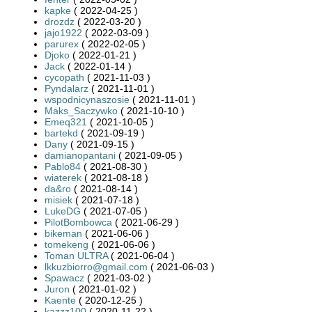
kapke
( 2022-04-25 )
drozdz
( 2022-03-20 )
jajo1922
( 2022-03-09 )
parurex
( 2022-02-05 )
Djoko
( 2022-01-21 )
Jack
( 2022-01-14 )
cycopath
( 2021-11-03 )
Pyndalarz
( 2021-11-01 )
wspodnicynaszosie
( 2021-11-01 )
Maks_Saczywko
( 2021-10-10 )
Emeq321
( 2021-10-05 )
bartekd
( 2021-09-19 )
Dany
( 2021-09-15 )
damianopantani
( 2021-09-05 )
Pablo84
( 2021-08-30 )
wiaterek
( 2021-08-18 )
da&ro
( 2021-08-14 )
misiek
( 2021-07-18 )
LukeDG
( 2021-07-05 )
PilotBombowca
( 2021-06-29 )
bikeman
( 2021-06-06 )
tomekeng
( 2021-06-06 )
Toman ULTRA
( 2021-06-04 )
lkkuzbiorro@gmail.com
( 2021-06-03 )
Spawacz
( 2021-03-02 )
Juron
( 2021-01-02 )
Kaente
( 2020-12-25 )
kazzz100
( 2020-11-22 )