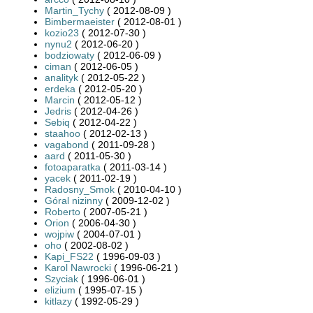
Martin_Tychy
( 2012-08-09 )
Bimbermaeister
( 2012-08-01 )
kozio23
( 2012-07-30 )
nynu2
( 2012-06-20 )
bodziowaty
( 2012-06-09 )
ciman
( 2012-06-05 )
analityk
( 2012-05-22 )
erdeka
( 2012-05-20 )
Marcin
( 2012-05-12 )
Jedris
( 2012-04-26 )
Sebiq
( 2012-04-22 )
staahoo
( 2012-02-13 )
vagabond
( 2011-09-28 )
aard
( 2011-05-30 )
fotoaparatka
( 2011-03-14 )
yacek
( 2011-02-19 )
Radosny_Smok
( 2010-04-10 )
Góral nizinny
( 2009-12-02 )
Roberto
( 2007-05-21 )
Orion
( 2006-04-30 )
wojpiw
( 2004-07-01 )
oho
( 2002-08-02 )
Kapi_FS22
( 1996-09-03 )
Karol Nawrocki
( 1996-06-21 )
Szyciak
( 1996-06-01 )
elizium
( 1995-07-15 )
kitlazy
( 1992-05-29 )