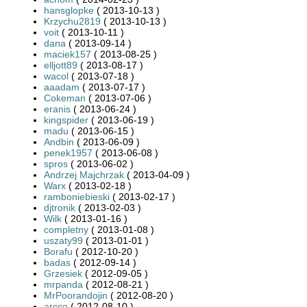
hansglopke
( 2013-10-13 )
Krzychu2819
( 2013-10-13 )
voit
( 2013-10-11 )
dana
( 2013-09-14 )
maciek157
( 2013-08-25 )
elljott89
( 2013-08-17 )
wacol
( 2013-07-18 )
aaadam
( 2013-07-17 )
Cokeman
( 2013-07-06 )
eranis
( 2013-06-24 )
kingspider
( 2013-06-19 )
madu
( 2013-06-15 )
Andbin
( 2013-06-09 )
penek1957
( 2013-06-08 )
spros
( 2013-06-02 )
Andrzej Majchrzak
( 2013-04-09 )
Warx
( 2013-02-18 )
ramboniebieski
( 2013-02-17 )
djtronik
( 2013-02-03 )
Wilk
( 2013-01-16 )
completny
( 2013-01-08 )
uszaty99
( 2013-01-01 )
Borafu
( 2012-10-20 )
badas
( 2012-09-14 )
Grzesiek
( 2012-09-05 )
mrpanda
( 2012-08-21 )
MrPoorandojin
( 2012-08-20 )
arcco
( 2012-08-10 )