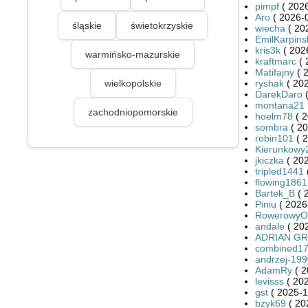
pimpf
( 2026
Aro
( 2026-0
śląskie
świetokrzyskie
wiecha
( 20
EmilKarpins
kris3k
( 202
warmińsko-mazurskie
kraftmarc
( 
Matifajny
( 
wielkopolskie
ryshak
( 202
DarekDaro
(
montana21
zachodniopomorskie
hoelm78
( 2
sombra
( 20
robin101
( 2
Kierunkowy
jkiczka
( 202
tripled1441
flowing1861
Bartek_B
( 
Piniu
( 2026
RowerowyOd
andale
( 20
ADRIAN G
combined1
andrzej-19
AdamRy
( 2
levisss
( 202
gst
( 2025-1
bzyk69
( 20