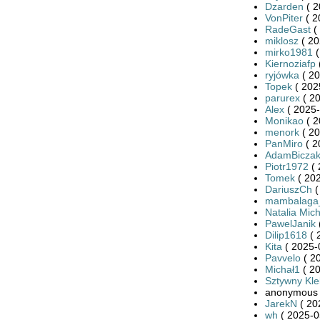
Dzarden
( 2
VonPiter
( 2
RadeGast
(
miklosz
( 20
mirko1981
(
Kiernoziafp
ryjówka
( 20
Topek
( 202
parurex
( 20
Alex
( 2025-
Monikao
( 2
menork
( 20
PanMiro
( 2
AdamBicza
Piotr1972
( 
Tomek
( 202
DariuszCh
(
mambalaga
Natalia Mic
PawelJanik
Dilip1618
( 
Kita
( 2025-
Pavvelo
( 2
Michał1
( 20
Sztywny Kle
anonymous 
JarekN
( 20
wh
( 2025-0