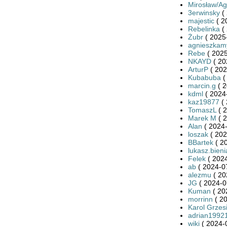
Mirosław/Ag
3erwinsky
( 
majestic
( 2
Rebelinka
( 
Żubr
( 2025
agnieszkam
Rebe
( 2025
NKAYD
( 20
ArturP
( 202
Kubabuba
(
marcin.g
( 2
kdml
( 2024
kaz19877
( 
TomaszL
( 2
Marek M
( 2
Alan
( 2024-
loszak
( 202
BBartek
( 2
lukasz.bieni
Felek
( 2024
ab
( 2024-0
alezmu
( 20
JG
( 2024-0
Kuman
( 20
morrinn
( 20
Karol Grzes
adrian1992
wiki
( 2024-