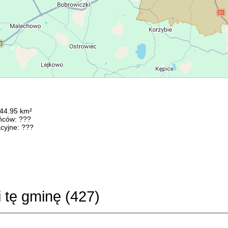
244.95 km²
ńców: ???
cyjne: ???
i tę gminę (
427
)