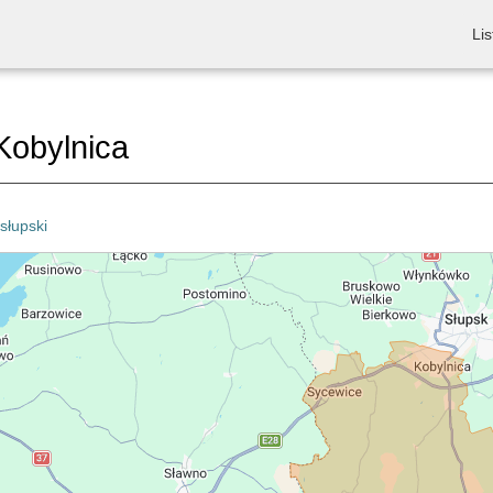
Lis
Kobylnica
słupski