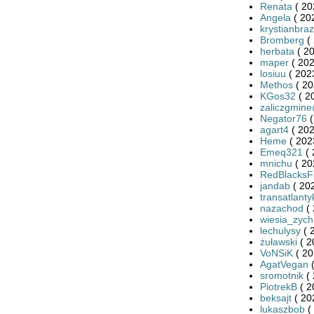
Renata
( 20
Angela
( 20
krystianbra
Bromberg
( 
herbata
( 20
maper
( 202
losiuu
( 202
Methos
( 20
KGos32
( 2
zaliczgmine
Negator76
(
agart4
( 202
Heme
( 202
Emeq321
( 
mnichu
( 20
RedBlacksF
jandab
( 20
transatlanty
nazachod
( 
wiesia_zych
lechulysy
( 
żuławski
( 2
VoNSiK
( 20
AgatVegan
(
sromotnik
( 
PiotrekB
( 2
beksajt
( 20
lukaszbob
(