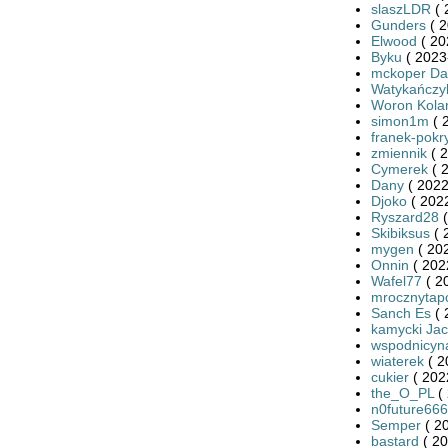
slaszLDR
( 
Gunders
( 2
Elwood
( 20
Byku
( 2023
mckoper Da
Watykańczy
Woron Kola
simon1m
( 
franek-pokr
zmiennik
( 2
Cymerek
( 
Dany
( 2022
Djoko
( 2022
Ryszard28
(
Skibiksus
( 
mygen
( 20
Onnin
( 202
Wafel77
( 2
mrocznytap
Sanch Es
( 
kamycki Ja
wspodnicyn
wiaterek
( 2
cukier
( 202
the_O_PL
( 
n0future666
Semper
( 2
bastard
( 20