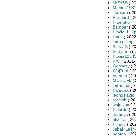
LKRISS
( 20
Maniek198
Tomson
( 2
Freebird
( 2
Przemko4
(
Bamber
( 2
Hipcia_i_Hi
tlipek
( 2022
leon.di.kapi
SnikerS
( 20
Sedymen
( 
Ktosia1234
Kiwi
( 2021-
Gerwazy
( 2
WujTom
( 2
mamba
( 20
Myszczyk
( 
jedrucha
( 2
Kwabiak
( 2
leondikapio
maciah
( 20
wojteksa
( 2
Ricardo
( 20
matmys
( 2
nkznkz
( 20
Pikahu
( 20
Jebak Leśn
nahtah
( 20