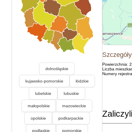
Szczegóły
Powierzchnia: 
dolnośląskie
Liczba mieszka
Numery rejestra
kujawsko-pomorskie
łódzkie
lubelskie
lubuskie
małopolskie
mazowieckie
Zaliczyl
opolskie
podkarpackie
podlaskie
pomorskie