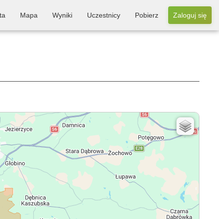
ta
Mapa
Wyniki
Uczestnicy
Pobierz
Zaloguj się