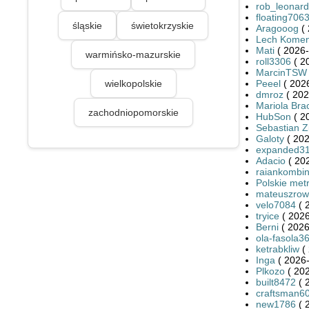
rob_leonar
floating706
śląskie
świetokrzyskie
Aragooog
( 
Lech Kome
Mati
( 2026-
warmińsko-mazurskie
roll3306
( 2
MarcinTSW
wielkopolskie
Peeel
( 2026
dmroz
( 202
Mariola Br
zachodniopomorskie
HubSon
( 2
Sebastian Zi
Galoty
( 202
expanded3
Adacio
( 20
raiankombin
Polskie met
mateuszrow
velo7084
( 
tryice
( 2026
Berni
( 2026
ola-fasola3
ketrabkliw
( 
Inga
( 2026-
Plkozo
( 202
built8472
( 
craftsman6
new1786
( 