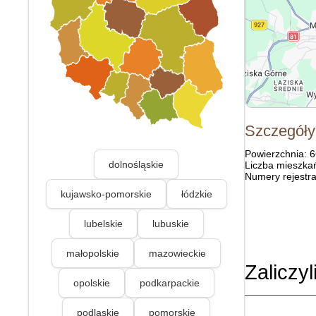
Szczegóły
Powierzchnia: 
dolnośląskie
Liczba mieszka
Numery rejestra
kujawsko-pomorskie
łódzkie
lubelskie
lubuskie
małopolskie
mazowieckie
Zaliczyl
opolskie
podkarpackie
podlaskie
pomorskie