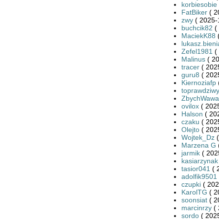
korbiesobie
FatBiker
( 2
zwy
( 2025-
buchcik82
(
MaciekK88
(
lukasz.bieni
Zefel1981
(
Malinus
( 20
tracer
( 202
guru8
( 202
Kiernoziafp
toprawdziwy
ZbychWawa
ovilox
( 2025
Halson
( 20
czaku
( 202
Olejto
( 202
Wojtek_Dz
(
Marzena G
jarmik
( 202
kasiarzynak
tasior041
( 
adolfik9501
czupki
( 202
KarolTG
( 2
soonsiat
( 2
marcinrzy
( 
sordo
( 2025