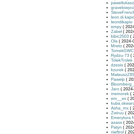
pawellukasz
gravelowyc
SteveFrenc
leon.di.kapi
leondikapio
empy
( 2024
Zabeł
( 2024
kibic2503
( 
Ola
( 2024-0
Mreto
( 202
TomekGWC
Rydzu-73
( 
TolekTrolek
dzesio
( 202
kzurek
( 202
MateuszZ8
Pawelp
( 20
Bloomberg
Jaro
( 2024-
memorek
( 
em__es
( 2
kuba.skwarc
Asha_mx
( 
Żwiruu
( 20
Emerytura 
axass
( 202
Patyn
( 2024
nieftrol
( 20