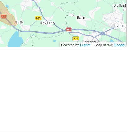
Powered by
Leaflet
— Map data ©
Google