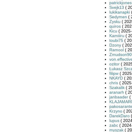
patrickjones
Svejk13
( 2
lukikanapki
(
Sedymen
( 
Zysku
( 202
quiros
( 202
Kicu
( 2025-
Kamiiiru
( 2
toubi75
( 20
Dzony
( 202
Ramool
( 20
Zmudson90
von.effectiv
ozitor
( 2025
Łukasz Szc
filipw
( 2025
NKAYD
( 20
chris
( 2025
Szakalik
( 2
aranarh
( 2
janbaader
(
KLAJAMAR
pakosarant
Krzyno
( 20
DarekDaro
(
lupus
( 2024
zabc
( 2024
myszak
( 20