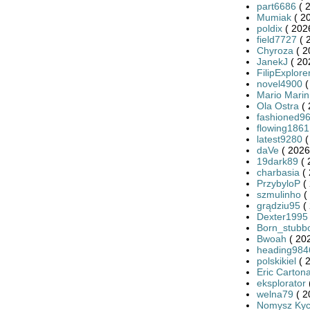
part6686
( 
Mumiak
( 2
poldix
( 202
field7727
( 
Chyroza
( 2
JanekJ
( 20
FilipExplore
novel4900
(
Mario Marin
Ola Ostra
( 
fashioned9
flowing1861
latest9280
(
daVe
( 2026
19dark89
( 
charbasia
( 
PrzybyloP
( 
szmulinho
(
grądziu95
( 
Dexter1995
Born_stubb
Bwoah
( 20
heading984
polskikiel
( 
Eric Carton
eksplorator
welna79
( 2
Nomysz Kyc