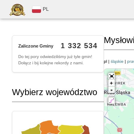
PL
Mysłow
1 332 534
Zaliczone Gminy
Do tej pory odwiedziliśmy już tyle gmin!
pl |
śląskie
|
pra
Dołącz i bij kolejne rekordy z nami.
+
-
Wybierz województwo