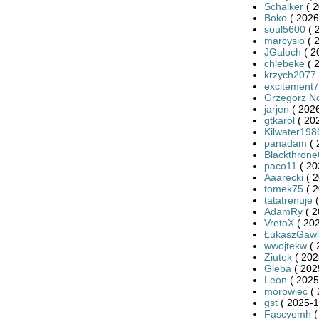
Schalker
( 2
Boko
( 2026
soul5600
( 
marcysio
( 
JGaloch
( 2
chlebeke
( 
krzych2077
excitement
Grzegorz N
jarjen
( 2026
gtkarol
( 20
Kilwater198
panadam
( 
Blackthron
paco11
( 20
Aaarecki
( 2
tomek75
( 2
tatatrenuje
(
AdamRy
( 2
VretoX
( 202
ŁukaszGawl
wwojtekw
( 
Ziutek
( 202
Gleba
( 202
Leon
( 2025
morowiec
( 
gst
( 2025-1
Fascyemh
(