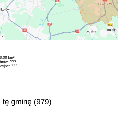
66.09 km²
ńców: ???
cyjne: ???
i tę gminę (
979
)