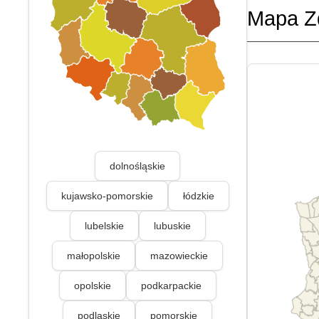
Mapa Z
dolnośląskie
kujawsko-pomorskie
łódzkie
lubelskie
lubuskie
małopolskie
mazowieckie
opolskie
podkarpackie
podlaskie
pomorskie