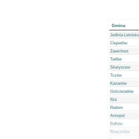
Gmina
Jedlnia-Letnisk
Ciepielów
Zawichost
Tarłów
Skaryszew
Tczów
Kazanów
Gościeradów
Iłża
Radom
Annopol
Bałtów
Rzeczniów