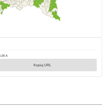
AZKA
Kopiuj URL