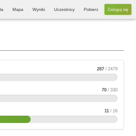
ta
Mapa
Wyniki
Uczestnicy
Pobierz
Zaloguj się
287
/ 2479
70
/ 330
11
/ 16