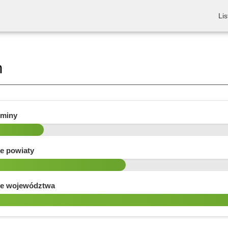
Lis
n
gminy
e powiaty
e województwa