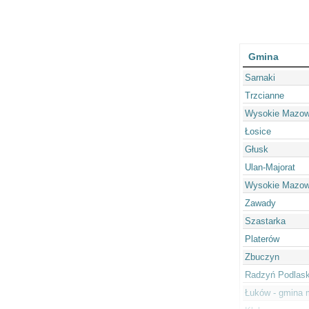
Gmina
Sarnaki
Trzcianne
Wysokie Mazowi
Łosice
Głusk
Ulan-Majorat
Wysokie Mazowi
Zawady
Szastarka
Platerów
Zbuczyn
Radzyń Podlaski
Łuków - gmina 