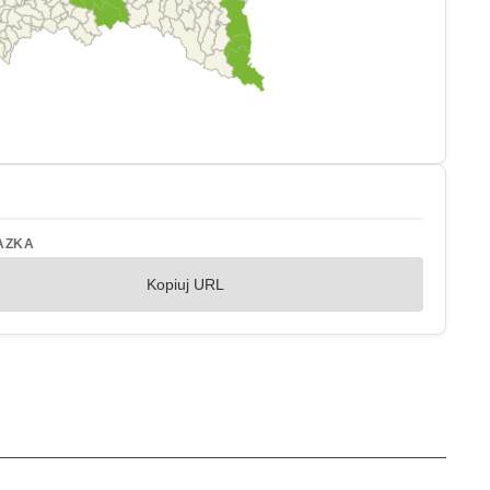
AZKA
Kopiuj URL