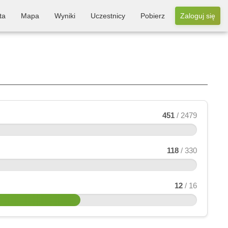
ta
Mapa
Wyniki
Uczestnicy
Pobierz
Zaloguj się
451
/ 2479
118
/ 330
12
/ 16