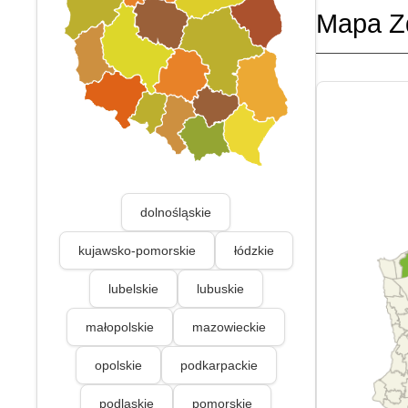
Mapa Z
dolnośląskie
kujawsko-pomorskie
łódzkie
lubelskie
lubuskie
małopolskie
mazowieckie
opolskie
podkarpackie
podlaskie
pomorskie