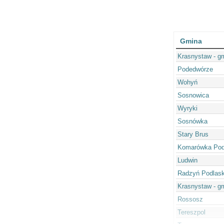
Gmina
Krasnystaw - g
Podedwórze
Wohyń
Sosnowica
Wyryki
Sosnówka
Stary Brus
Komarówka Pod
Ludwin
Radzyń Podlaski
Krasnystaw - g
Rossosz
Tereszpol