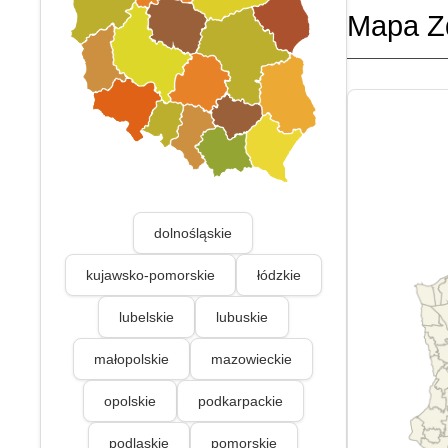
Mapa Z
dolnośląskie
kujawsko-pomorskie
łódzkie
lubelskie
lubuskie
małopolskie
mazowieckie
opolskie
podkarpackie
podlaskie
pomorskie