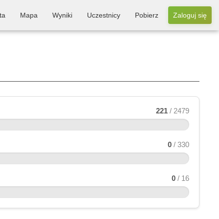
ta
Mapa
Wyniki
Uczestnicy
Pobierz
Zaloguj się
221
/ 2479
0
/ 330
0
/ 16