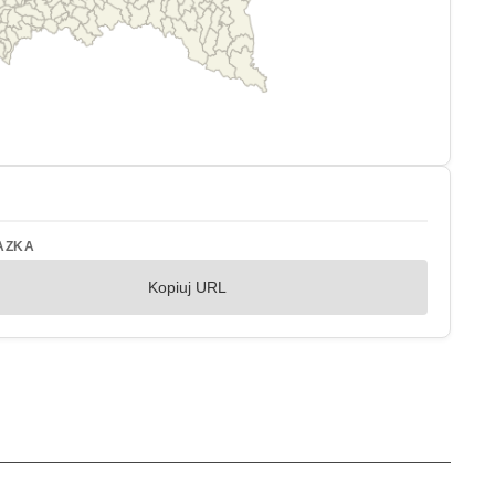
AZKA
Kopiuj URL