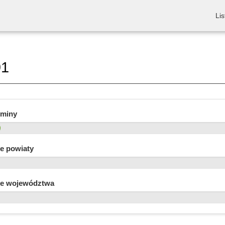
Lis
91
gminy
e powiaty
e województwa