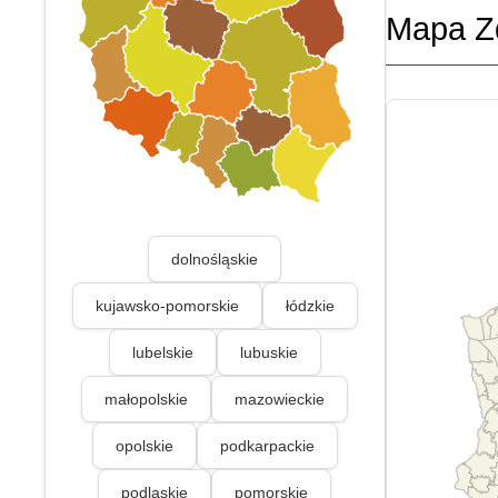
Mapa Z
dolnośląskie
kujawsko-pomorskie
łódzkie
lubelskie
lubuskie
małopolskie
mazowieckie
opolskie
podkarpackie
podlaskie
pomorskie