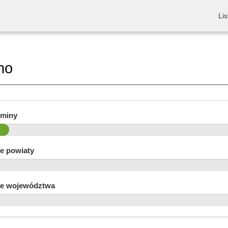
Lis
no
gminy
e powiaty
e województwa