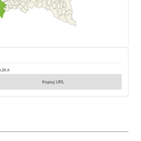
AZKA
Kopiuj URL