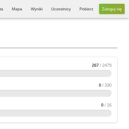
ta
Mapa
Wyniki
Uczestnicy
Pobierz
Zaloguj się
267
/ 2479
0
/ 330
0
/ 16