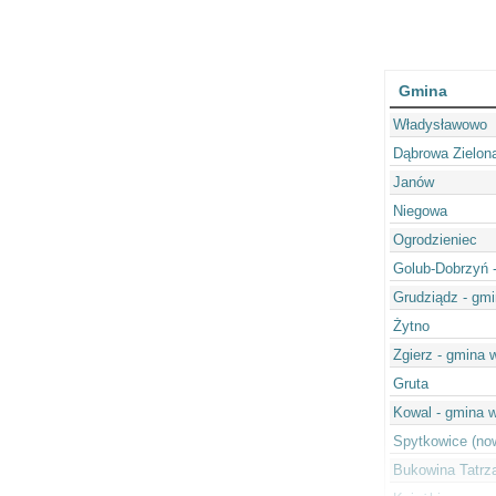
Gmina
Władysławowo
Dąbrowa Zielon
Janów
Niegowa
Ogrodzieniec
Golub-Dobrzyń -
Grudziądz - gmi
Żytno
Zgierz - gmina 
Gruta
Kowal - gmina w
Spytkowice (now
Bukowina Tatrz