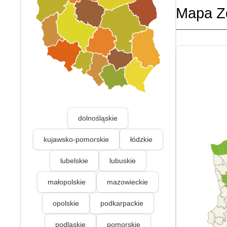
Mapa Z
dolnośląskie
kujawsko-pomorskie
łódzkie
lubelskie
lubuskie
małopolskie
mazowieckie
opolskie
podkarpackie
podlaskie
pomorskie