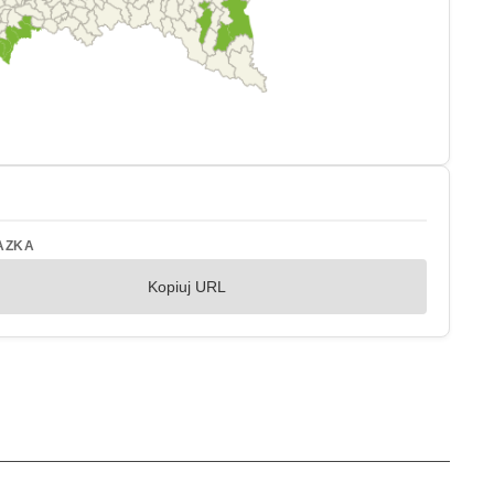
AZKA
Kopiuj URL