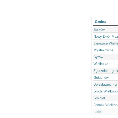
Gmina
Bolków
Nowy Dwór Maz
Janowice Wielk
Mysłakowice
Bytów
Wieliczka
Zgorzelec - gmi
Gołuchów
Bolesławiec - g
Środa Wielkopo
Śmigiel
Ostrów Wielkopo
Lądek