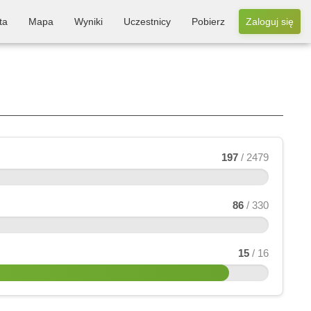
ta
Mapa
Wyniki
Uczestnicy
Pobierz
Zaloguj się
197
/ 2479
86
/ 330
15
/ 16