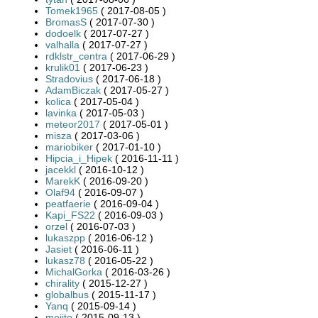
Tomek1965
( 2017-08-05 )
BromasS
( 2017-07-30 )
dodoelk
( 2017-07-27 )
valhalla
( 2017-07-27 )
rdklstr_centra
( 2017-06-29 )
krulik01
( 2017-06-23 )
Stradovius
( 2017-06-18 )
AdamBiczak
( 2017-05-27 )
kolica
( 2017-05-04 )
lavinka
( 2017-05-03 )
meteor2017
( 2017-05-01 )
misza
( 2017-03-06 )
mariobiker
( 2017-01-10 )
Hipcia_i_Hipek
( 2016-11-11 )
jacekkl
( 2016-10-12 )
MarekK
( 2016-09-20 )
Olaf94
( 2016-09-07 )
peatfaerie
( 2016-09-04 )
Kapi_FS22
( 2016-09-03 )
orzel
( 2016-07-03 )
lukaszpp
( 2016-06-12 )
Jasiet
( 2016-06-11 )
lukasz78
( 2016-05-22 )
MichalGorka
( 2016-03-26 )
chirality
( 2015-12-27 )
globalbus
( 2015-11-17 )
Yanq
( 2015-09-14 )
mojito
( 2015-09-13 )