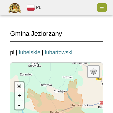
☰
PL
Gmina Jeziorzany
pl |
lubelskie
|
lubartowski
+
-