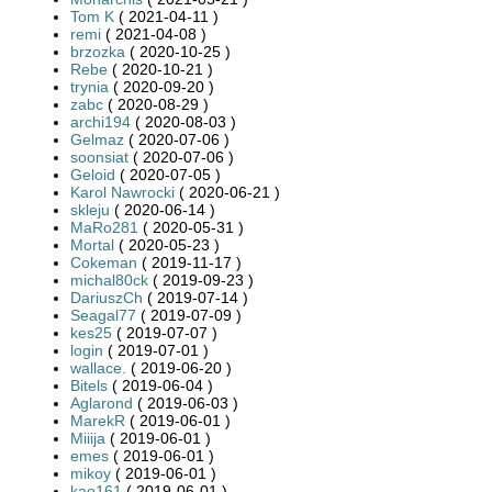
Tom K
( 2021-04-11 )
remi
( 2021-04-08 )
brzozka
( 2020-10-25 )
Rebe
( 2020-10-21 )
trynia
( 2020-09-20 )
zabc
( 2020-08-29 )
archi194
( 2020-08-03 )
Gelmaz
( 2020-07-06 )
soonsiat
( 2020-07-06 )
Geloid
( 2020-07-05 )
Karol Nawrocki
( 2020-06-21 )
skleju
( 2020-06-14 )
MaRo281
( 2020-05-31 )
Mortal
( 2020-05-23 )
Cokeman
( 2019-11-17 )
michal80ck
( 2019-09-23 )
DariuszCh
( 2019-07-14 )
Seagal77
( 2019-07-09 )
kes25
( 2019-07-07 )
login
( 2019-07-01 )
wallace.
( 2019-06-20 )
Bitels
( 2019-06-04 )
Aglarond
( 2019-06-03 )
MarekR
( 2019-06-01 )
Miiija
( 2019-06-01 )
emes
( 2019-06-01 )
mikoy
( 2019-06-01 )
kao161
( 2019-06-01 )