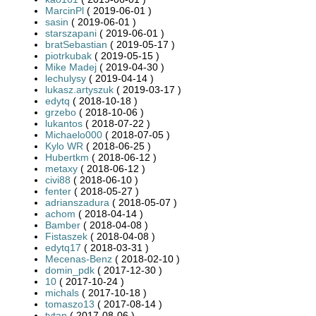
MarcinPl
( 2019-06-01 )
sasin
( 2019-06-01 )
starszapani
( 2019-06-01 )
bratSebastian
( 2019-05-17 )
piotrkubak
( 2019-05-15 )
Mike Madej
( 2019-04-30 )
lechulysy
( 2019-04-14 )
lukasz.artyszuk
( 2019-03-17 )
edytq
( 2018-10-18 )
grzebo
( 2018-10-06 )
lukantos
( 2018-07-22 )
Michaelo000
( 2018-07-05 )
Kylo WR
( 2018-06-25 )
Hubertkm
( 2018-06-12 )
metaxy
( 2018-06-12 )
civi88
( 2018-06-10 )
fenter
( 2018-05-27 )
adrianszadura
( 2018-05-07 )
achom
( 2018-04-14 )
Bamber
( 2018-04-08 )
Fistaszek
( 2018-04-08 )
edytq17
( 2018-03-31 )
Mecenas-Benz
( 2018-02-10 )
domin_pdk
( 2017-12-30 )
10
( 2017-10-24 )
michals
( 2017-10-18 )
tomaszo13
( 2017-08-14 )
tytan
( 2017-08-06 )