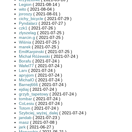
Legion
( 2021-08-14 )
wito
( 2021-08-04 )
joroszy
( 2021-08-01 )
cichy_bicycle
( 2021-07-29 )
Pyndalarz
( 2021-07-27 )
czk1
( 2021-07-26 )
zlyszelag
( 2021-07-25 )
marcin.g
( 2021-07-25 )
Wiśnia
( 2021-07-25 )
marek
( 2021-07-25 )
EmilKarpinski
( 2021-07-25 )
Michał Różewski
( 2021-07-24 )
Borafu
( 2021-07-24 )
Wafel77
( 2021-07-24 )
Larv
( 2021-07-24 )
apryjom
( 2021-07-24 )
MichalO
( 2021-07-24 )
Barnej666
( 2021-07-24 )
ejdiaj
( 2021-07-24 )
grzyb_tapetowy
( 2021-07-24 )
tombar
( 2021-07-24 )
CoLesiu
( 2021-07-24 )
Totom
( 2021-07-24 )
Szybciej_wyżej_dalej
( 2021-07-24 )
jandab
( 2021-07-23 )
masz
( 2021-07-08 )
jark
( 2021-06-27 )
Monarchis
( 2021-05-21 )