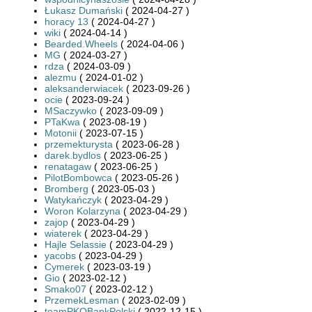
Łukasz Dumański
( 2024-04-27 )
horacy 13
( 2024-04-27 )
wiki
( 2024-04-14 )
Bearded.Wheels
( 2024-04-06 )
MG
( 2024-03-27 )
rdza
( 2024-03-09 )
alezmu
( 2024-01-02 )
aleksanderwiacek
( 2023-09-26 )
ocie
( 2023-09-24 )
MSaczywko
( 2023-09-09 )
PTaKwa
( 2023-08-19 )
Motonii
( 2023-07-15 )
przemekturysta
( 2023-06-28 )
darek.bydlos
( 2023-06-25 )
renatagaw
( 2023-06-25 )
PilotBombowca
( 2023-05-26 )
Bromberg
( 2023-05-03 )
Watykańczyk
( 2023-04-29 )
Woron Kolarzyna
( 2023-04-29 )
zajop
( 2023-04-29 )
wiaterek
( 2023-04-29 )
Hajle Selassie
( 2023-04-29 )
yacobs
( 2023-04-29 )
Cymerek
( 2023-03-19 )
Gio
( 2023-02-12 )
Smako07
( 2023-02-12 )
PrzemekLesman
( 2023-02-09 )
teamPKOBankPolski
( 2022-12-15 )