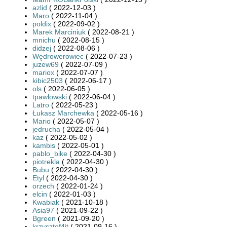
azlid
( 2022-12-03 )
Maro
( 2022-11-04 )
poldix
( 2022-09-02 )
Marek Marciniuk
( 2022-08-21 )
mnichu
( 2022-08-15 )
didzej
( 2022-08-06 )
Wędrowerowiec
( 2022-07-23 )
juzew69
( 2022-07-09 )
mariox
( 2022-07-07 )
kibic2503
( 2022-06-17 )
ols
( 2022-06-05 )
tpawlowski
( 2022-06-04 )
Latro
( 2022-05-23 )
Łukasz Marchewka
( 2022-05-16 )
Mario
( 2022-05-07 )
jedrucha
( 2022-05-04 )
kaz
( 2022-05-02 )
kambis
( 2022-05-01 )
pablo_bike
( 2022-04-30 )
piotrekla
( 2022-04-30 )
Bubu
( 2022-04-30 )
Etyl
( 2022-04-30 )
orzech
( 2022-01-24 )
elcin
( 2022-01-03 )
Kwabiak
( 2021-10-18 )
Asia97
( 2021-09-22 )
Bgreen
( 2021-09-20 )
krzysztof4it
( 2021-09-16 )