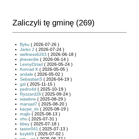
Zaliczyli tę gminę (
269
)
Byku
( 2026-07-26 )
Jarko 2
( 2026-07-24 )
wellness6263
( 2026-06-18 )
jlneverdie
( 2026-06-14 )
LesnyDziad
( 2026-05-24 )
Konrad K
( 2026-05-05 )
andale
( 2026-05-02 )
SebastianS
( 2026-04-19 )
gst
( 2025-11-15 )
pedro4d
( 2025-10-19 )
Ryszard28
( 2025-09-24 )
wawbne
( 2025-08-29 )
marsad7
( 2025-08-20 )
kacpe_dx
( 2025-08-19 )
majlo
( 2025-08-13 )
oho
( 2025-07-31 )
bbey
( 2025-07-18 )
tasior041
( 2025-07-13 )
bzyk69
( 2025-07-02 )
em__es
( 2025-06-22 )