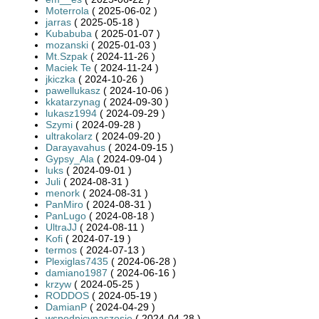
Moterrola
( 2025-06-02 )
jarras
( 2025-05-18 )
Kubabuba
( 2025-01-07 )
mozanski
( 2025-01-03 )
Mt.Szpak
( 2024-11-26 )
Maciek Te
( 2024-11-24 )
jkiczka
( 2024-10-26 )
pawellukasz
( 2024-10-06 )
kkatarzynag
( 2024-09-30 )
lukasz1994
( 2024-09-29 )
Szymi
( 2024-09-28 )
ultrakolarz
( 2024-09-20 )
Darayavahus
( 2024-09-15 )
Gypsy_Ala
( 2024-09-04 )
luks
( 2024-09-01 )
Juli
( 2024-08-31 )
menork
( 2024-08-31 )
PanMiro
( 2024-08-31 )
PanLugo
( 2024-08-18 )
UltraJJ
( 2024-08-11 )
Kofi
( 2024-07-19 )
termos
( 2024-07-13 )
Plexiglas7435
( 2024-06-28 )
damiano1987
( 2024-06-16 )
krzyw
( 2024-05-25 )
RODDOS
( 2024-05-19 )
DamianP
( 2024-04-29 )
wspodnicynaszosie
( 2024-04-28 )