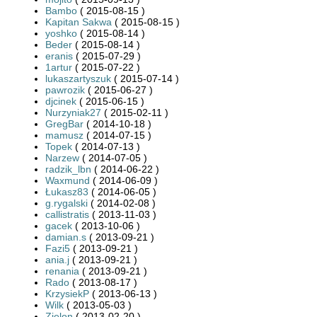
Bambo
( 2015-08-15 )
Kapitan Sakwa
( 2015-08-15 )
yoshko
( 2015-08-14 )
Beder
( 2015-08-14 )
eranis
( 2015-07-29 )
1artur
( 2015-07-22 )
lukaszartyszuk
( 2015-07-14 )
pawrozik
( 2015-06-27 )
djcinek
( 2015-06-15 )
Nurzyniak27
( 2015-02-11 )
GregBar
( 2014-10-18 )
mamusz
( 2014-07-15 )
Topek
( 2014-07-13 )
Narzew
( 2014-07-05 )
radzik_lbn
( 2014-06-22 )
Waxmund
( 2014-06-09 )
Łukasz83
( 2014-06-05 )
g.rygalski
( 2014-02-08 )
callistratis
( 2013-11-03 )
gacek
( 2013-10-06 )
damian.s
( 2013-09-21 )
Fazi5
( 2013-09-21 )
ania.j
( 2013-09-21 )
renania
( 2013-09-21 )
Rado
( 2013-08-17 )
KrzysiekP
( 2013-06-13 )
Wilk
( 2013-05-03 )
Zielon
( 2013-02-20 )