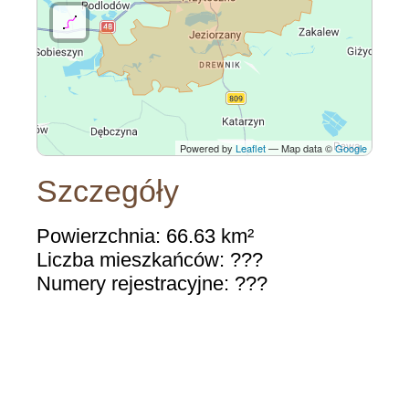
Powered by
Leaflet
— Map data ©
Google
Szczegóły
Powierzchnia: 66.63 km²
Liczba mieszkańców: ???
Numery rejestracyjne: ???