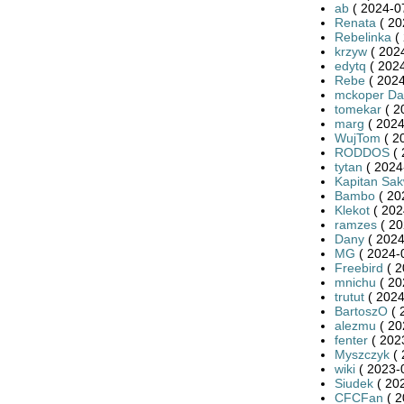
ab
( 2024-0
Renata
( 20
Rebelinka
( 
krzyw
( 2024
edytq
( 2024
Rebe
( 2024
mckoper Da
tomekar
( 2
marg
( 2024
WujTom
( 2
RODDOS
( 
tytan
( 2024
Kapitan Sa
Bambo
( 20
Klekot
( 202
ramzes
( 20
Dany
( 2024
MG
( 2024-
Freebird
( 2
mnichu
( 20
trutut
( 2024
BartoszO
( 
alezmu
( 20
fenter
( 202
Myszczyk
( 
wiki
( 2023-
Siudek
( 20
CFCFan
( 2