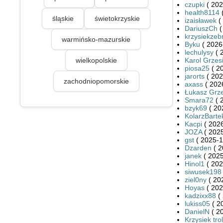
czupki
( 202
health8114
(
śląskie
świetokrzyskie
izaisławek
(
DariuszCh
(
krzysiekzeb
warmińsko-mazurskie
Byku
( 2026
lechulysy
( 
wielkopolskie
Karol Grzes
piosa25
( 2
jarorts
( 202
zachodniopomorskie
axass
( 202
Łukasz Grze
Smara72
( 
bzyk69
( 20
KolarzBarte
Kacpi
( 2026
JOZA
( 2025
gst
( 2025-1
Dzarden
( 2
janek
( 2025
Hinol1
( 202
siwusek198
ziel0ny
( 20
Hoyas
( 202
kadzixx88
( 
lukiss05
( 2
DanielN
( 2
Krzysiek trol