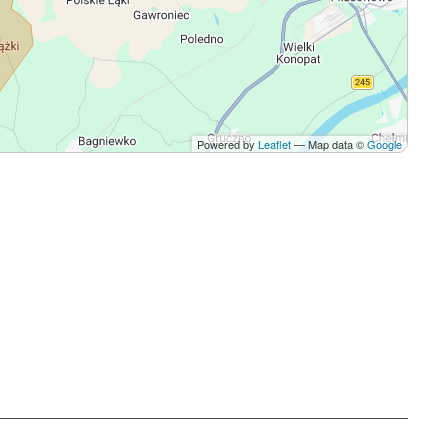
Powered by
Leaflet
— Map data ©
Google