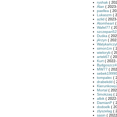
ryshak
( 202
Alan
( 2023-
paellea
( 20
Lukaszm
( 
azlid
( 2023-
Atomheart
(
Wafel77
( 2
szczepan52
Duśka
( 202
j4rzyn
( 202
Watykańczy
simon1m
( 
wieloryb
( 2
artek67
( 20
Kurt
( 2022-
Bydgoszcz
MW77
( 202
sebek1999
tompalec
( 
drabekdd
( 
Kierunkowy
Mortal
( 202
Smokzaq
( 
albik
( 2022-
DamianP
( 
dodoelk
( 2
zlyszelag
( 
sasin
( 2022