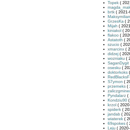
Topek
( 202
magda_mal
brtk
( 2021-
Maksymilia
GrzesKa
( 2
Mijah
( 2021
kiniakol
( 20
flakoo
( 202
Astatoth
( 2
szucio
( 202
xmarcinx
( 
didzej
( 202
wozniaku
( 
SaganDygit
osesku
( 20
doktorkoks
(
RedBlacksF
S7ymon
( 2
przemeks
( 
zaliczgmine
Pyndalarz
( 
Kondziu90
(
krzol
( 2020
spiderk
( 20
jandab
( 20
wiaterek
( 2
69spokes
( 
Leju
( 2020-