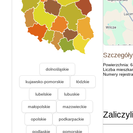
Szczegóły
Powierzchnia: 
dolnośląskie
Liczba mieszka
Numery rejestra
kujawsko-pomorskie
łódzkie
lubelskie
lubuskie
małopolskie
mazowieckie
Zaliczyl
opolskie
podkarpackie
podlaskie
pomorskie