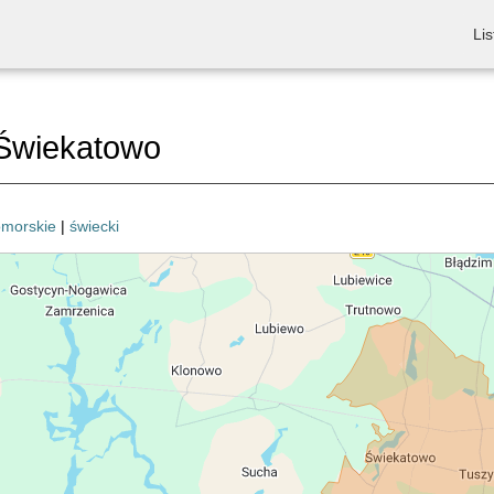
Lis
Świekatowo
omorskie
|
świecki