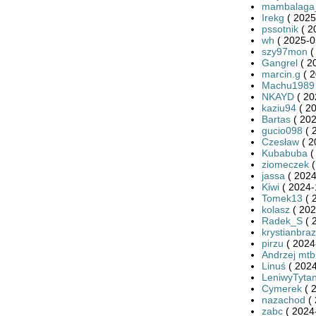
mambalaga
Irekg
( 2025
pssotnik
( 2
wh
( 2025-0
szy97mon
(
Gangrel
( 2
marcin.g
( 2
Machu1989
NKAYD
( 20
kaziu94
( 20
Bartas
( 202
gucio098
( 
Czesław
( 2
Kubabuba
(
ziomeczek
(
jassa
( 2024
Kiwi
( 2024-
Tomek13
( 
kolasz
( 202
Radek_S
( 
krystianbra
pirzu
( 2024
Andrzej mtb
Linuś
( 2024
LeniwyTyta
Cymerek
( 
nazachod
( 
zabc
( 2024