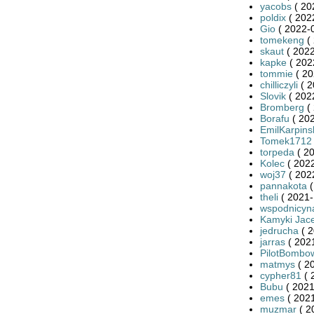
yacobs
( 20
poldix
( 202
Gio
( 2022-0
tomekeng
( 
skaut
( 2022
kapke
( 202
tommie
( 20
chilliczyli
( 2
Slovik
( 202
Bromberg
( 
Borafu
( 202
EmilKarpins
Tomek1712
torpeda
( 20
Kolec
( 2022
woj37
( 202
pannakota
(
theli
( 2021-
wspodnicyn
Kamyki Jac
jedrucha
( 2
jarras
( 2021
PilotBombo
matmys
( 2
cypher81
( 
Bubu
( 2021
emes
( 2021
muzmar
( 2