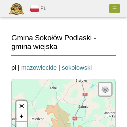
☰
PL
Gmina Sokołów Podlaski -
gmina wiejska
pl |
mazowieckie
|
sokołowski
+
-