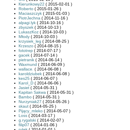
Kierunkowy22
( 2015-02-01 )
Roberto
( 2015-01-26 )
Maciaszczyk
( 2015-01-03 )
PiotrJechna
( 2014-11-16 )
alpagi.lyk
( 2014-10-16 )
zbyszek
( 2014-10-13 )
LukaszKoz
( 2014-10-03 )
Młody
( 2014-10-03 )
krzysiek_leg
( 2014-08-25 )
Krzeszo
( 2014-08-15 )
fototrep
( 2014-07-17 )
gacek
( 2014-07-14 )
pietranik
( 2014-06-14 )
Waxmund
( 2014-06-09 )
wallace.
( 2014-06-08 )
karoldziubek
( 2014-06-08 )
kes25
( 2014-06-07 )
Karol_D
( 2014-06-06 )
Jasiet
( 2014-05-31 )
Kapitan Sakwa
( 2014-05-31 )
Bambo
( 2014-05-31 )
Nurzyniak27
( 2014-05-26 )
skaut
( 2014-05-25 )
Pijący_mleko
( 2014-05-07 )
Loss
( 2014-03-17 )
g.rygalski
( 2014-02-07 )
filip07
( 2014-01-06 )
rytek
( 2014-01-01 )