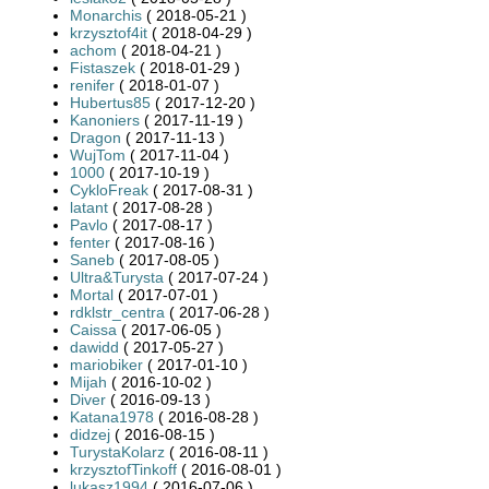
Monarchis
( 2018-05-21 )
krzysztof4it
( 2018-04-29 )
achom
( 2018-04-21 )
Fistaszek
( 2018-01-29 )
renifer
( 2018-01-07 )
Hubertus85
( 2017-12-20 )
Kanoniers
( 2017-11-19 )
Dragon
( 2017-11-13 )
WujTom
( 2017-11-04 )
1000
( 2017-10-19 )
CykloFreak
( 2017-08-31 )
latant
( 2017-08-28 )
Pavlo
( 2017-08-17 )
fenter
( 2017-08-16 )
Saneb
( 2017-08-05 )
Ultra&Turysta
( 2017-07-24 )
Mortal
( 2017-07-01 )
rdklstr_centra
( 2017-06-28 )
Caissa
( 2017-06-05 )
dawidd
( 2017-05-27 )
mariobiker
( 2017-01-10 )
Mijah
( 2016-10-02 )
Diver
( 2016-09-13 )
Katana1978
( 2016-08-28 )
didzej
( 2016-08-15 )
TurystaKolarz
( 2016-08-11 )
krzysztofTinkoff
( 2016-08-01 )
lukasz1994
( 2016-07-06 )