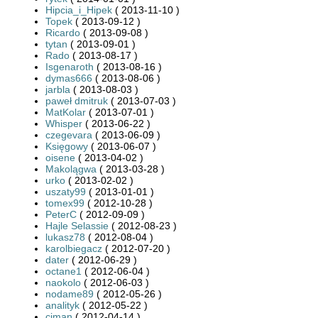
Hipcia_i_Hipek
( 2013-11-10 )
Topek
( 2013-09-12 )
Ricardo
( 2013-09-08 )
tytan
( 2013-09-01 )
Rado
( 2013-08-17 )
Isgenaroth
( 2013-08-16 )
dymas666
( 2013-08-06 )
jarbla
( 2013-08-03 )
paweł dmitruk
( 2013-07-03 )
MatKolar
( 2013-07-01 )
Whisper
( 2013-06-22 )
czegevara
( 2013-06-09 )
Księgowy
( 2013-06-07 )
oisene
( 2013-04-02 )
Makolągwa
( 2013-03-28 )
urko
( 2013-02-02 )
uszaty99
( 2013-01-01 )
tomex99
( 2012-10-28 )
PeterC
( 2012-09-09 )
Hajle Selassie
( 2012-08-23 )
lukasz78
( 2012-08-04 )
karolbiegacz
( 2012-07-20 )
dater
( 2012-06-29 )
octane1
( 2012-06-04 )
naokolo
( 2012-06-03 )
nodame89
( 2012-05-26 )
analityk
( 2012-05-22 )
ciman
( 2012-04-14 )