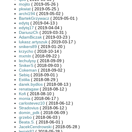
mojito
( 2019-05-26 )
pkwiat
( 2019-05-25 )
archi194
( 2019-05-02 )
BartekGrzywacz
( 2019-05-01 )
edytq
( 2019-04-13 )
edytq17
( 2019-04-04 )
DariuszCh
( 2019-03-31 )
AdamBiczak
( 2019-03-23 )
lukasz.artyszuk
( 2019-03-17 )
snikers89
( 2019-01-20 )
krzycho
( 2018-10-14 )
mxmln
( 2018-09-22 )
lechulysy
( 2018-09-09 )
SnikerS
( 2018-09-03 )
Cokeman
( 2018-09-02 )
Sebiq
( 2018-09-01 )
Estilia
( 2018-08-29 )
darek.bydlos
( 2018-08-13 )
renatagaw
( 2018-08-12 )
Kofi
( 2018-08-10 )
monia
( 2018-06-17 )
carlostevez10
( 2018-06-12 )
Stradovius
( 2018-06-12 )
domin_pdk
( 2018-06-09 )
grzebo
( 2018-06-03 )
Beata.S.
( 2018-06-01 )
JacekCendrowski
( 2018-05-28 )
lesiak82
( 2018-05-28 )