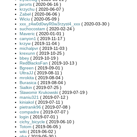
jarorts
( 2020-06-16 )
krzychu
( 2020-06-07 )
Zabeł
( 2020-06-06 )
Wiciu
( 2020-05-09 )
xxx_z4w0d0wyR0w3rzyst4_xxx
( 2020-03-30 )
suchocostam
( 2020-02-24 )
Maveric
( 2020-01-01 )
canyon1
( 2019-11-17 )
krzyw
( 2019-11-04 )
michalpvr
( 2019-11-03 )
krexunn
( 2019-10-25 )
bbey
( 2019-10-19 )
RedBlacksFan
( 2019-10-13 )
Bgreen
( 2019-09-01 )
UltraJJ
( 2019-08-11 )
mrokita
( 2019-08-04 )
Burasica
( 2019-08-04 )
Sialkin
( 2019-07-25 )
Slawomir Krukowski
( 2019-07-19 )
maniu321
( 2019-07-12 )
kiniakol
( 2019-07-11 )
pietranik96
( 2019-07-08 )
compadre
( 2019-07-07 )
login
( 2019-07-01 )
cichy_bicycle
( 2019-06-10 )
Totom
( 2019-06-05 )
wiki
( 2019-06-02 )
qba
( 2019-05-30 )