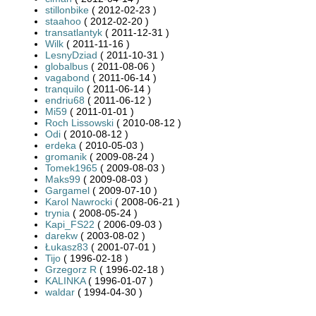
stillonbike
( 2012-02-23 )
staahoo
( 2012-02-20 )
transatlantyk
( 2011-12-31 )
Wilk
( 2011-11-16 )
LesnyDziad
( 2011-10-31 )
globalbus
( 2011-08-06 )
vagabond
( 2011-06-14 )
tranquilo
( 2011-06-14 )
endriu68
( 2011-06-12 )
Mi59
( 2011-01-01 )
Roch Lissowski
( 2010-08-12 )
Odi
( 2010-08-12 )
erdeka
( 2010-05-03 )
gromanik
( 2009-08-24 )
Tomek1965
( 2009-08-03 )
Maks99
( 2009-08-03 )
Gargamel
( 2009-07-10 )
Karol Nawrocki
( 2008-06-21 )
trynia
( 2008-05-24 )
Kapi_FS22
( 2006-09-03 )
darekw
( 2003-08-02 )
Łukasz83
( 2001-07-01 )
Tijo
( 1996-02-18 )
Grzegorz R
( 1996-02-18 )
KALINKA
( 1996-01-07 )
waldar
( 1994-04-30 )