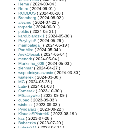
Heme
( 2024-09-04 )
Retro
( 2024-09-01 )
RODDOS
( 2024-08-10 )
Bromberg
( 2024-08-02 )
alezmu
( 2024-07-22 )
torpeda
( 2024-06-01 )
poldix
( 2024-05-31 )
karol.biardzki1
( 2024-05-30 )
PrzybyloP
( 2024-05-29 )
mambalaga_
( 2024-05-19 )
PanMiro
( 2024-05-04 )
ArekOlesiak
( 2024-05-04 )
menork
( 2024-05-04 )
Markinho_008
( 2024-05-03 )
zienmar
( 2024-04-27 )
wspodnicynaszosie
( 2024-03-30 )
wiaterek
( 2024-03-30 )
MG
( 2024-03-28 )
Lativ
( 2024-01-03 )
Cymerek
( 2023-10-30 )
MSaczywko
( 2023-09-09 )
cubeo
( 2023-09-03 )
wishezz
( 2023-09-03 )
Pyndalarz
( 2023-08-22 )
KlaudiaSPiotrekK
( 2023-08-19 )
kaz
( 2023-07-28 )
Babeczka
( 2023-07-20 )
babcia211
( 2023-07-14 )