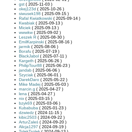
gst
( 2025-11-03 )
okej123d
( 2025-10-26 )
siwusek198
( 2025-09-15 )
Rafal Kwiatkowski
( 2025-09-14 )
Kwabiak
( 2025-09-13 )
Miciek
( 2025-09-13 )
wwwkw
( 2025-09-02 )
Leszek R
( 2025-08-30 )
EmilKarpinski
( 2025-08-16 )
jarmik
( 2025-08-06 )
Borafu
( 2025-07-19 )
BlackJabol
( 2025-07-11 )
Kargeth
( 2025-06-26 )
PhilipTour88
( 2025-06-23 )
jandab
( 2025-06-06 )
Szyciak
( 2025-06-01 )
DarekDaro
( 2025-05-22 )
Mike Madej
( 2025-05-03 )
marcin.g
( 2025-04-27 )
lena
( 2025-04-27 )
nix
( 2025-03-15 )
bzyk69
( 2025-03-06 )
Kubabuba
( 2025-01-23 )
dzwiedz
( 2024-11-15 )
kibic2503
( 2024-09-22 )
ArturZaleś
( 2024-09-20 )
Alicja1297
( 2024-09-19 )
TolekTrolek
( 2024-09-13 )