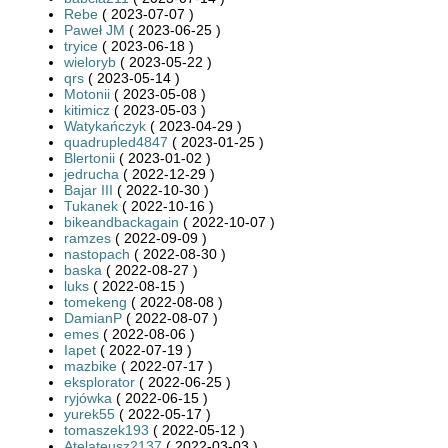
Rebe
( 2023-07-07 )
Paweł JM
( 2023-06-25 )
tryice
( 2023-06-18 )
wieloryb
( 2023-05-22 )
qrs
( 2023-05-14 )
Motonii
( 2023-05-08 )
kitimicz
( 2023-05-03 )
Watykańczyk
( 2023-04-29 )
quadrupled4847
( 2023-01-25 )
Blertonii
( 2023-01-02 )
jedrucha
( 2022-12-29 )
Bajar III
( 2022-10-30 )
Tukanek
( 2022-10-16 )
bikeandbackagain
( 2022-10-07 )
ramzes
( 2022-09-09 )
nastopach
( 2022-08-30 )
baska
( 2022-08-27 )
luks
( 2022-08-15 )
tomekeng
( 2022-08-08 )
DamianP
( 2022-08-07 )
emes
( 2022-08-06 )
Iapet
( 2022-07-19 )
mazbike
( 2022-07-17 )
eksplorator
( 2022-06-25 )
ryjówka
( 2022-06-15 )
yurek55
( 2022-05-17 )
tomaszek193
( 2022-05-12 )
Atelateusz2137
( 2022-03-03 )