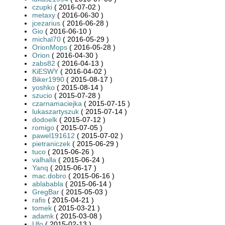
czupki
( 2016-07-02 )
metaxy
( 2016-06-30 )
jcezarius
( 2016-06-28 )
Gio
( 2016-06-10 )
michal70
( 2016-05-29 )
OrionMops
( 2016-05-28 )
Orion
( 2016-04-30 )
zabs82
( 2016-04-13 )
KiESWY
( 2016-04-02 )
Biker1990
( 2015-08-17 )
yoshko
( 2015-08-14 )
szucio
( 2015-07-28 )
czarnamaciejka
( 2015-07-15 )
lukaszartyszuk
( 2015-07-14 )
dodoelk
( 2015-07-12 )
romigo
( 2015-07-05 )
pawel191612
( 2015-07-02 )
pietraniczek
( 2015-06-29 )
tuco
( 2015-06-26 )
valhalla
( 2015-06-24 )
Yanq
( 2015-06-17 )
mac.dobro
( 2015-06-16 )
ablababla
( 2015-06-14 )
GregBar
( 2015-05-03 )
rafis
( 2015-04-21 )
tomek
( 2015-03-21 )
adamk
( 2015-03-08 )
Ufo
( 2015-02-13 )