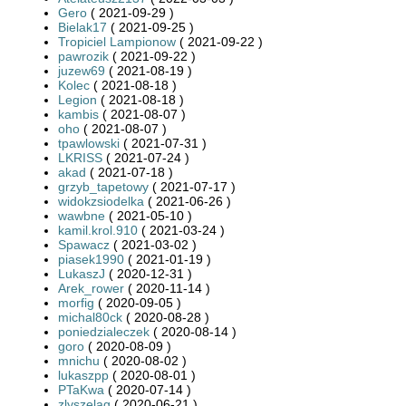
Gero
( 2021-09-29 )
Bielak17
( 2021-09-25 )
Tropiciel Lampionow
( 2021-09-22 )
pawrozik
( 2021-09-22 )
juzew69
( 2021-08-19 )
Kolec
( 2021-08-18 )
Legion
( 2021-08-18 )
kambis
( 2021-08-07 )
oho
( 2021-08-07 )
tpawlowski
( 2021-07-31 )
LKRISS
( 2021-07-24 )
akad
( 2021-07-18 )
grzyb_tapetowy
( 2021-07-17 )
widokzsiodelka
( 2021-06-26 )
wawbne
( 2021-05-10 )
kamil.krol.910
( 2021-03-24 )
Spawacz
( 2021-03-02 )
piasek1990
( 2021-01-19 )
LukaszJ
( 2020-12-31 )
Arek_rower
( 2020-11-14 )
morfig
( 2020-09-05 )
michal80ck
( 2020-08-28 )
poniedzialeczek
( 2020-08-14 )
goro
( 2020-08-09 )
mnichu
( 2020-08-02 )
lukaszpp
( 2020-08-01 )
PTaKwa
( 2020-07-14 )
zlyszelag
( 2020-06-21 )