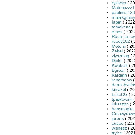
ryjówka
( 20
Mateuszzz1
paulinka123
misiekgmin
Iapet
( 2022
tomekeng
( 
emes
( 2022
Ruda na ro
roody102
( 
Motonii
( 20
Zabeł
( 2022
zlyszelag
( 
Djoko
( 2022
Kwabiak
( 2
Bgreen
( 20
Kargeth
( 2
renatagaw
(
darek.bydlo
kiniakol
( 20
LukeDG
( 2
tpawlowski
(
lukaszpp
( 2
hansglopke
Gajowyrowe
jarorts
( 202
cubeo
( 202
wishezz
( 2
tryice
( 2021