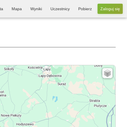
ta
Mapa
Wyniki
Uczestnicy
Pobierz
Zaloguj się