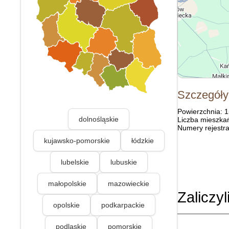
Szczegóły
Powierzchnia: 
dolnośląskie
Liczba mieszka
Numery rejestra
kujawsko-pomorskie
łódzkie
lubelskie
lubuskie
małopolskie
mazowieckie
Zaliczyl
opolskie
podkarpackie
podlaskie
pomorskie