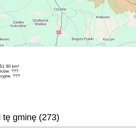
151.90 km²
ńców: ???
cyjne: ???
i tę gminę (
273
)