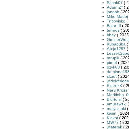
Szpak07
( 2
Adam Z*
( 2
jandab
( 20
Mike Madej
Tripovisko
(
Bajar III
( 20
termos
( 20
bbey
( 2025
GminerWutl
Kubabuba
(
Alicja1297
(
LeszekSopo
mrupik
( 20
pimpf
( 2024
bzyk69
( 20
damiano19
skaut
( 2024
widokzsiode
PiotrekK
( 2
Neru Kross
Markinho_0
Blertonii
( 2
amurawski
(
malysztaki
(
kasin
( 2024
Klekot
( 202
MW77
( 202
wiaterek
( 2