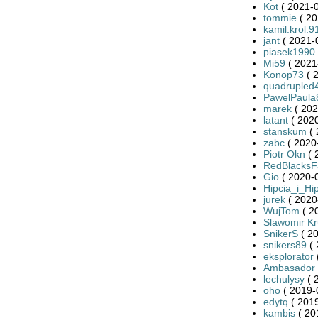
Kot
( 2021-0
tommie
( 20
kamil.krol.9
jant
( 2021-
piasek1990
Mi59
( 2021
Konop73
( 
quadrupled
PawelPaula
marek
( 202
latant
( 2020
stanskum
( 
zabc
( 2020
Piotr Okn
( 
RedBlacksF
Gio
( 2020-0
Hipcia_i_Hi
jurek
( 2020
WujTom
( 2
Slawomir Kr
SnikerS
( 20
snikers89
( 
eksplorator
Ambasador
lechulysy
( 
oho
( 2019-
edytq
( 2019
kambis
( 20