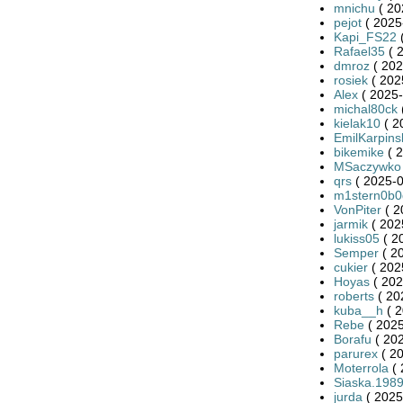
mnichu
( 20
pejot
( 2025
Kapi_FS22
(
Rafael35
( 
dmroz
( 202
rosiek
( 202
Alex
( 2025-
michal80ck
kielak10
( 2
EmilKarpins
bikemike
( 2
MSaczywko
qrs
( 2025-0
m1stern0b0
VonPiter
( 2
jarmik
( 202
lukiss05
( 2
Semper
( 2
cukier
( 202
Hoyas
( 202
roberts
( 20
kuba__h
( 2
Rebe
( 2025
Borafu
( 202
parurex
( 20
Moterrola
( 
Siaska.198
jurda
( 2025