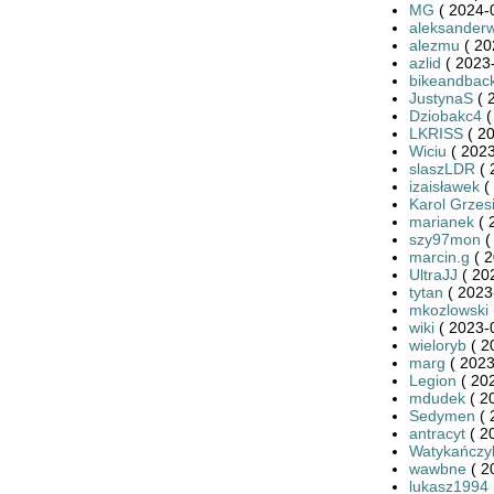
MG
( 2024-
aleksander
alezmu
( 20
azlid
( 2023-
bikeandbac
JustynaS
( 
Dziobakc4
(
LKRISS
( 20
Wiciu
( 2023
slaszLDR
( 
izaisławek
(
Karol Grzes
marianek
( 
szy97mon
(
marcin.g
( 2
UltraJJ
( 20
tytan
( 2023
mkozlowski
wiki
( 2023-
wieloryb
( 2
marg
( 2023
Legion
( 20
mdudek
( 2
Sedymen
( 
antracyt
( 2
Watykańczy
wawbne
( 2
lukasz1994