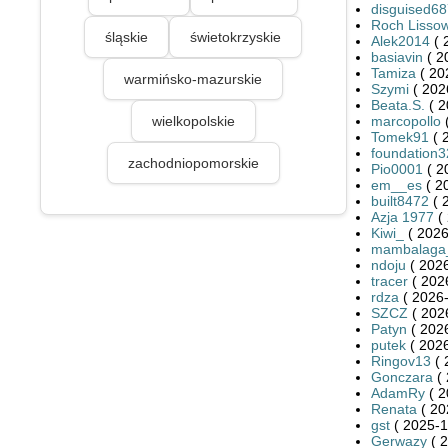
disguised6
Roch Lissow
śląskie
świetokrzyskie
Alek2014
( 
basiavin
( 2
Tamiza
( 20
warmińsko-mazurskie
Szymi
( 202
Beata.S.
( 2
wielkopolskie
marcopollo
(
Tomek91
( 
foundation
zachodniopomorskie
Pio0001
( 2
em__es
( 2
built8472
( 
Azja 1977
( 
Kiwi_
( 2026
mambalaga
ndoju
( 2026
tracer
( 202
rdza
( 2026-
SZCZ
( 202
Patyn
( 2026
putek
( 2026
Ringov13
( 
Gonczara
( 
AdamRy
( 2
Renata
( 20
gst
( 2025-1
Gerwazy
( 2