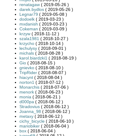
renatagaw
( 2019-05-26 )
darek.bydlos
( 2019-05-26 )
Legnar79
( 2019-05-08 )
dodoelk
( 2019-03-23 )
mxdanish
( 2019-03-23 )
Cokeman
( 2019-03-09 )
krzyw
( 2018-11-12 )
szala1981
( 2018-10-27 )
krzycho
( 2018-10-14 )
lechulysy
( 2018-09-01 )
michals
( 2018-08-28 )
karol.biardzki1
( 2018-08-19 )
Gio
( 2018-08-15 )
gnievko
( 2018-08-10 )
TripRider
( 2018-08-07 )
hiacynt
( 2018-08-04 )
norton1
( 2018-07-12 )
Monarchis
( 2018-07-06 )
menork
( 2018-06-23 )
monia
( 2018-06-21 )
d000pa
( 2018-06-12 )
Stradovius
( 2018-06-12 )
Joanna_98
( 2018-06-12 )
metaxy
( 2018-06-12 )
cichy_bicycle
( 2018-06-10 )
mariobiker
( 2018-06-04 )
box
( 2018-06-04 )
juzew69
( 2018-05-12 )