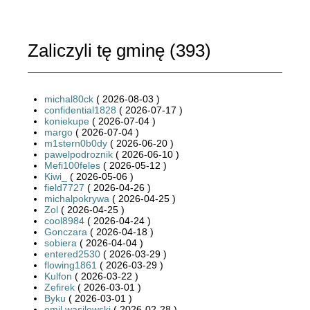
Zaliczyli tę gminę (
393
)
michal80ck
( 2026-08-03 )
confidential1828
( 2026-07-17 )
koniekupe
( 2026-07-04 )
margo
( 2026-07-04 )
m1stern0b0dy
( 2026-06-20 )
pawelpodroznik
( 2026-06-10 )
Mefi100feles
( 2026-05-12 )
Kiwi_
( 2026-05-06 )
field7727
( 2026-04-26 )
michalpokrywa
( 2026-04-25 )
Zol
( 2026-04-25 )
cool8984
( 2026-04-24 )
Gonczara
( 2026-04-18 )
sobiera
( 2026-04-04 )
entered2530
( 2026-03-29 )
flowing1861
( 2026-03-29 )
Kulfon
( 2026-03-22 )
Zefirek
( 2026-03-01 )
Byku
( 2026-03-01 )
emil.wasilewski
( 2026-02-28 )