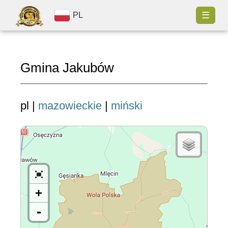
☰
PL
Gmina Jakubów
pl |
mazowieckie
|
miński
+
-