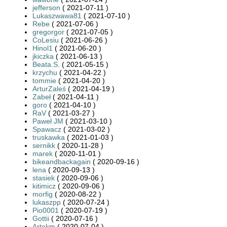
jefferson
( 2021-07-11 )
Lukaszwawa81
( 2021-07-10 )
Rebe
( 2021-07-06 )
gregorgor
( 2021-07-05 )
CoLesiu
( 2021-06-26 )
Hinol1
( 2021-06-20 )
jkiczka
( 2021-06-13 )
Beata.S.
( 2021-05-15 )
krzychu
( 2021-04-22 )
tommie
( 2021-04-20 )
ArturZaleś
( 2021-04-19 )
Zabeł
( 2021-04-11 )
goro
( 2021-04-10 )
RaV
( 2021-03-27 )
Paweł JM
( 2021-03-10 )
Spawacz
( 2021-03-02 )
truskawka
( 2021-01-03 )
sernikk
( 2020-11-28 )
marek
( 2020-11-01 )
bikeandbackagain
( 2020-09-16 )
lena
( 2020-09-13 )
stasiek
( 2020-09-06 )
kitimicz
( 2020-09-06 )
morfig
( 2020-08-22 )
lukaszpp
( 2020-07-24 )
Pio0001
( 2020-07-19 )
Gottii
( 2020-07-16 )
Artekm
( 2020-07-04 )