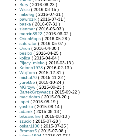
Bury
( 2016-08-23 )
Wiciu
( 2016-08-15 )
mikeleg
( 2016-07-31 )
pawrozik
( 2016-07-31 )
baska
( 2016-07-31 )
zienmar
( 2016-06-03 )
marcin8922
( 2016-06-02 )
OrionMops
( 2016-05-28 )
saturator
( 2016-05-07 )
Orion
( 2016-04-30 )
besibo
( 2016-04-25 )
kolica
( 2016-04-04 )
Pijący_mleko
( 2016-03-13 )
Katana1978
( 2016-02-13 )
WujTom
( 2015-12-31 )
michal70
( 2015-11-22 )
yurek55
( 2015-10-24 )
MGrzyw
( 2015-09-23 )
BartekGrzywacz
( 2015-09-22 )
mac.dobro
( 2015-09-20 )
Iapet
( 2015-08-19 )
yoshko
( 2015-08-14 )
adamk
( 2015-08-13 )
bikeandfire
( 2015-08-10 )
szucio
( 2015-07-28 )
oskar1100
( 2015-07-25 )
BromasS
( 2015-07-08 )
lukasz1994
( 2015-07-07 )