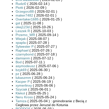
Rudzi0
( 2026-02-14 )
Piotti
( 2026-02-09 )
Grzegorz88
( 2026-02-01 )
maker7482
( 2026-02-01 )
Overtaker1685
( 2026-01-25 )
gst
( 2025-11-08 )
okej123d
( 2025-10-26 )
Leszek R
( 2025-10-03 )
Przemo_WR
( 2025-09-14 )
Wiejak
( 2025-08-07 )
xpapla
( 2025-07-28 )
Sylwester P
( 2025-07-27 )
Raphael
( 2025-07-26 )
czarnybond
( 2025-07-18 )
damianm
( 2025-07-12 )
Bod
( 2025-07-11 )
asymodeusz
( 2025-07-06 )
bzyk69
( 2025-06-30 )
pz
( 2025-06-28 )
lukaszmm
( 2025-06-24 )
Kacper P
( 2025-06-19 )
xymerlinxy
( 2025-06-06 )
Szyciak
( 2025-06-01 )
Klekot
( 2025-05-25 )
Neru Kross
( 2025-05-24 )
Tamiza
( 2025-05-04 ) : gminobranie z Becią z
Cegłowa przez Jeruzal do Kotunia
RODDOS
( 2025-05-03 )