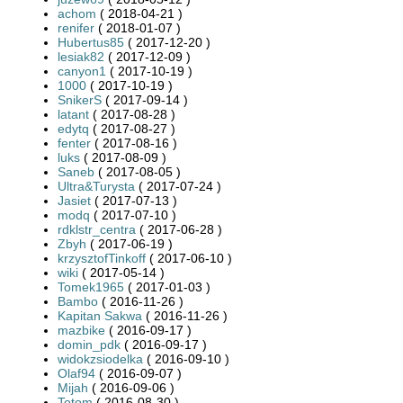
achom
( 2018-04-21 )
renifer
( 2018-01-07 )
Hubertus85
( 2017-12-20 )
lesiak82
( 2017-12-09 )
canyon1
( 2017-10-19 )
1000
( 2017-10-19 )
SnikerS
( 2017-09-14 )
latant
( 2017-08-28 )
edytq
( 2017-08-27 )
fenter
( 2017-08-16 )
luks
( 2017-08-09 )
Saneb
( 2017-08-05 )
Ultra&Turysta
( 2017-07-24 )
Jasiet
( 2017-07-13 )
modq
( 2017-07-10 )
rdklstr_centra
( 2017-06-28 )
Zbyh
( 2017-06-19 )
krzysztofTinkoff
( 2017-06-10 )
wiki
( 2017-05-14 )
Tomek1965
( 2017-01-03 )
Bambo
( 2016-11-26 )
Kapitan Sakwa
( 2016-11-26 )
mazbike
( 2016-09-17 )
domin_pdk
( 2016-09-17 )
widokzsiodelka
( 2016-09-10 )
Olaf94
( 2016-09-07 )
Mijah
( 2016-09-06 )
Totom
( 2016-08-30 )