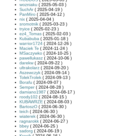
wozniaku
( 2025-05-03 )
SuchAr
( 2025-04-19 )
PanMiro
( 2025-04-12 )
nix
( 2025-04-04 )
sromotnik
( 2025-03-23 )
tryice
( 2025-02-23 )
ez4_Tomas
( 2025-02-03 )
Kubabuba
( 2025-01-18 )
warrior1724
( 2024-12-26 )
Maciek Te
( 2024-11-24 )
MSaczywko
( 2024-10-25 )
pawellukasz
( 2024-10-06 )
darekw
( 2024-09-22 )
ultrakolarz
( 2024-09-20 )
Aszewczyk
( 2024-09-14 )
TolekTrolek
( 2024-09-13 )
Borafu
( 2024-09-07 )
Semper
( 2024-08-28 )
damiano1987
( 2024-08-17 )
roody102
( 2024-08-15 )
KUBAWRZE
( 2024-08-03 )
BartoszO
( 2024-06-30 )
teich
( 2024-06-30 )
wiaterek
( 2024-06-30 )
ragnarokk
( 2024-06-27 )
bbey
( 2024-06-25 )
sadorg
( 2024-06-19 )
Krecik
( 2024-06-16 )