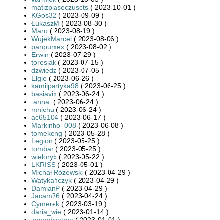
matizpiaseczusets
( 2023-10-01 )
KGos32
( 2023-09-09 )
ŁukaszM
( 2023-08-30 )
Maro
( 2023-08-19 )
WujekMarcel
( 2023-08-06 )
panpumex
( 2023-08-02 )
Erwin
( 2023-07-29 )
toresiak
( 2023-07-15 )
dzwiedz
( 2023-07-05 )
Elgie
( 2023-06-26 )
kamilpartyka98
( 2023-06-25 )
basiavin
( 2023-06-24 )
.anna.
( 2023-06-24 )
mnichu
( 2023-06-24 )
ac65104
( 2023-06-17 )
Markinho_008
( 2023-06-08 )
tomekeng
( 2023-05-28 )
Legion
( 2023-05-25 )
tombar
( 2023-05-25 )
wieloryb
( 2023-05-22 )
LKRISS
( 2023-05-01 )
Michał Różewski
( 2023-04-29 )
Watykańczyk
( 2023-04-29 )
DamianP
( 2023-04-29 )
Jacam76
( 2023-04-24 )
Cymerek
( 2023-03-19 )
daria_wie
( 2023-01-14 )
zapachsatrca
( 2023-01-01 )