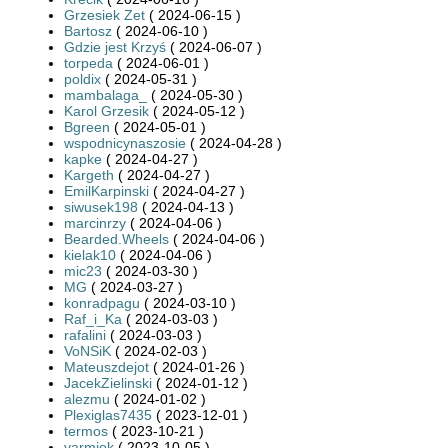
Grzesiek Zet
( 2024-06-15 )
Bartosz
( 2024-06-10 )
Gdzie jest Krzyś
( 2024-06-07 )
torpeda
( 2024-06-01 )
poldix
( 2024-05-31 )
mambalaga_
( 2024-05-30 )
Karol Grzesik
( 2024-05-12 )
Bgreen
( 2024-05-01 )
wspodnicynaszosie
( 2024-04-28 )
kapke
( 2024-04-27 )
Kargeth
( 2024-04-27 )
EmilKarpinski
( 2024-04-27 )
siwusek198
( 2024-04-13 )
marcinrzy
( 2024-04-06 )
Bearded.Wheels
( 2024-04-06 )
kielak10
( 2024-04-06 )
mic23
( 2024-03-30 )
MG
( 2024-03-27 )
konradpagu
( 2024-03-10 )
Raf_i_Ka
( 2024-03-03 )
rafalini
( 2024-03-03 )
VoNSiK
( 2024-02-03 )
Mateuszdejot
( 2024-01-26 )
JacekZielinski
( 2024-01-12 )
alezmu
( 2024-01-02 )
Plexiglas7435
( 2023-12-01 )
termos
( 2023-10-21 )
varmiok
( 2023-10-05 )