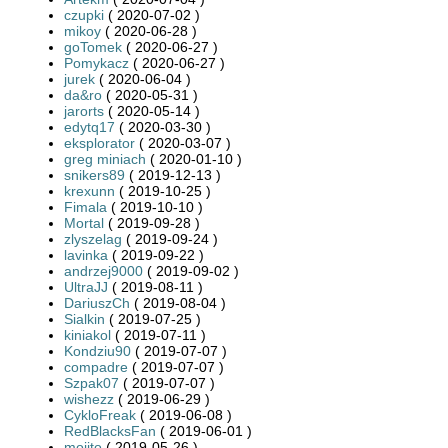
czupki
( 2020-07-02 )
mikoy
( 2020-06-28 )
goTomek
( 2020-06-27 )
Pomykacz
( 2020-06-27 )
jurek
( 2020-06-04 )
da&ro
( 2020-05-31 )
jarorts
( 2020-05-14 )
edytq17
( 2020-03-30 )
eksplorator
( 2020-03-07 )
greg miniach
( 2020-01-10 )
snikers89
( 2019-12-13 )
krexunn
( 2019-10-25 )
Fimala
( 2019-10-10 )
Mortal
( 2019-09-28 )
zlyszelag
( 2019-09-24 )
lavinka
( 2019-09-22 )
andrzej9000
( 2019-09-02 )
UltraJJ
( 2019-08-11 )
DariuszCh
( 2019-08-04 )
Sialkin
( 2019-07-25 )
kiniakol
( 2019-07-11 )
Kondziu90
( 2019-07-07 )
compadre
( 2019-07-07 )
Szpak07
( 2019-07-07 )
wishezz
( 2019-06-29 )
CykloFreak
( 2019-06-08 )
RedBlacksFan
( 2019-06-01 )
mojito
( 2019-05-26 )