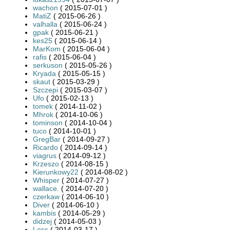
wachon
( 2015-07-01 )
MatiZ
( 2015-06-26 )
valhalla
( 2015-06-24 )
gpak
( 2015-06-21 )
kes25
( 2015-06-14 )
MarKom
( 2015-06-04 )
rafis
( 2015-06-04 )
serkuson
( 2015-05-26 )
Kryada
( 2015-05-15 )
skaut
( 2015-03-29 )
Szczepi
( 2015-03-07 )
Ufo
( 2015-02-13 )
tomek
( 2014-11-02 )
Mhrok
( 2014-10-06 )
tominson
( 2014-10-04 )
tuco
( 2014-10-01 )
GregBar
( 2014-09-27 )
Ricardo
( 2014-09-14 )
viagrus
( 2014-09-12 )
Krzeszo
( 2014-08-15 )
Kierunkowy22
( 2014-08-02 )
Whisper
( 2014-07-27 )
wallace.
( 2014-07-20 )
czerkaw
( 2014-06-10 )
Diver
( 2014-06-10 )
kambis
( 2014-05-29 )
didzej
( 2014-05-03 )
Loss
( 2014-03-17 )