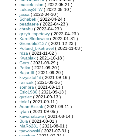
maciek_slon
( 2022-05-21 )
LukasySTW
( 2022-05-10 )
jassa
( 2022-04-30 )
Schabek
( 2022-04-24 )
peatfaerie
( 2022-04-23 )
chrabu
( 2022-04-23 )
grzyb_tapetowy
( 2022-04-23 )
KarolSlodowiec
( 2022-01-31 )
Grenoble2137
( 2021-12-23 )
Poland_biketravel
( 2021-11-03 )
rdza
( 2021-11-02 )
Kwabiak
( 2021-10-18 )
Gero
( 2021-09-29 )
Patka
( 2021-09-20 )
Bajar III
( 2021-09-20 )
krzysztof4it
( 2021-09-16 )
rainzuk
( 2021-09-16 )
sombra
( 2021-09-13 )
Esio1986
( 2021-09-13 )
guziec
( 2021-09-13 )
ttolaf
( 2021-09-11 )
AdamBiczak
( 2021-09-11 )
tytan
( 2021-09-05 )
kawanalawie
( 2021-08-14 )
Buła
( 2021-08-01 )
MaRo281
( 2021-08-01 )
tpawlowski
( 2021-07-31 )
wawbne
( 2021-07-24 )