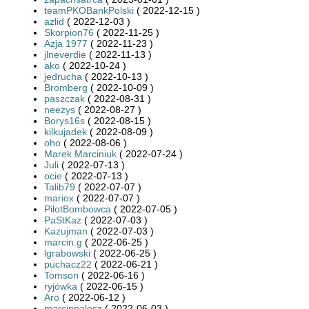
teamPKOBankPolski
( 2022-12-15 )
azlid
( 2022-12-03 )
Skorpion76
( 2022-11-25 )
Azja 1977
( 2022-11-23 )
jlneverdie
( 2022-11-13 )
ako
( 2022-10-24 )
jedrucha
( 2022-10-13 )
Bromberg
( 2022-10-09 )
paszczak
( 2022-08-31 )
neezys
( 2022-08-27 )
Borys16s
( 2022-08-15 )
kilkujadek
( 2022-08-09 )
oho
( 2022-08-06 )
Marek Marciniuk
( 2022-07-24 )
Juli
( 2022-07-13 )
ocie
( 2022-07-13 )
Talib79
( 2022-07-07 )
mariox
( 2022-07-07 )
PilotBombowca
( 2022-07-05 )
PaStKaz
( 2022-07-03 )
Kazujman
( 2022-07-03 )
marcin.g
( 2022-06-25 )
lgrabowski
( 2022-06-25 )
puchacz22
( 2022-06-21 )
Tomson
( 2022-06-16 )
ryjówka
( 2022-06-15 )
Aro
( 2022-06-12 )
marcinpalosz
( 2022-06-03 )