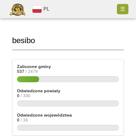
☰
PL
besibo
Zaliczone gminy
537
/ 2479
Odwiedzone powiaty
0
/ 330
Odwiedzone województwa
0
/ 16