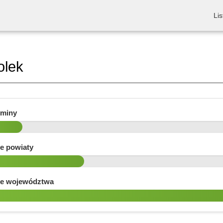
Lis
olek
gminy
e powiaty
e województwa