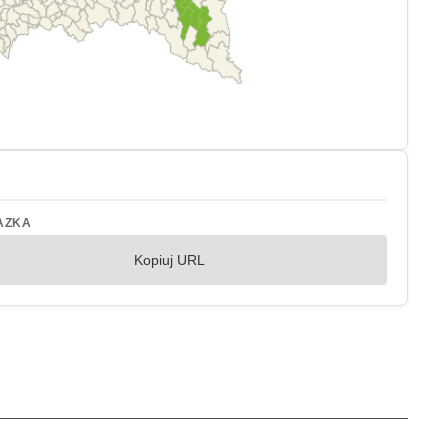
AZKA
Kopiuj URL