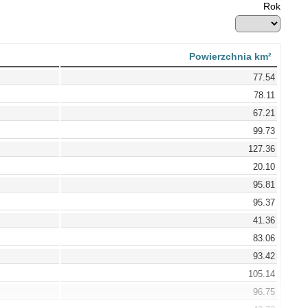
Rok
Powierzchnia km²
77.54
78.11
67.21
99.73
127.36
20.10
95.81
95.37
41.36
83.06
93.42
105.14
96.75