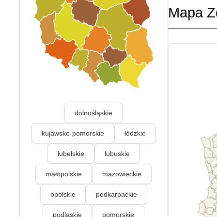
Mapa Z
dolnośląskie
kujawsko-pomorskie
łódzkie
lubelskie
lubuskie
małopolskie
mazowieckie
opolskie
podkarpackie
podlaskie
pomorskie