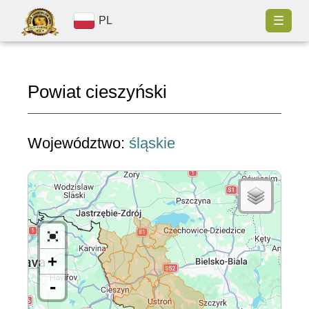
☰
PL
Powiat cieszyński
Województwo:
śląskie
+
-