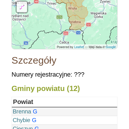
Powered by
Leaflet
— Map data ©
Google
Szczegóły
Numery rejestracyjne: ???
Gminy powiatu (12)
Powiat
Brenna
G
Chybie
G
Cieszyn
G