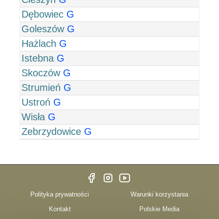
Dębowiec
G
Goleszów
G
Hażlach
G
Istebna
G
Skoczów
G
Strumień
G
Ustroń
G
Wisła
G
Zebrzydowice
G
Polityka prywatności
Warunki korzystania
Kontakt
Polskie Media