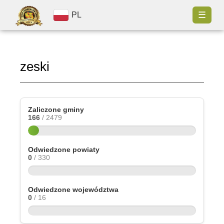
☰
PL
zeski
Zaliczone gminy
166
/ 2479
Odwiedzone powiaty
0
/ 330
Odwiedzone województwa
0
/ 16