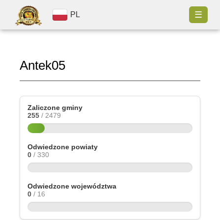
☰
PL
Antek05
Zaliczone gminy
255
/ 2479
Odwiedzone powiaty
0
/ 330
Odwiedzone województwa
0
/ 16