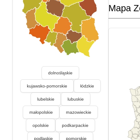
Mapa Z
dolnośląskie
kujawsko-pomorskie
łódzkie
lubelskie
lubuskie
małopolskie
mazowieckie
opolskie
podkarpackie
podlaskie
pomorskie