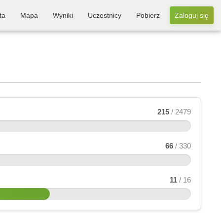
ta
Mapa
Wyniki
Uczestnicy
Pobierz
Zaloguj się
215
/ 2479
66
/ 330
11
/ 16