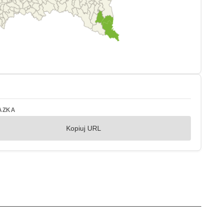
AZKA
Kopiuj URL