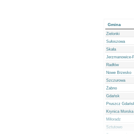
Gmina
Zielonki
Sułoszowa
Skała
Jerzmanowice-P
Radłów
Nowe Brzesko
Szczurowa
Żabno
Gdańsk
Pruszcz Gdańsk
Krynica Morska
Miłoradz
Sztutowo