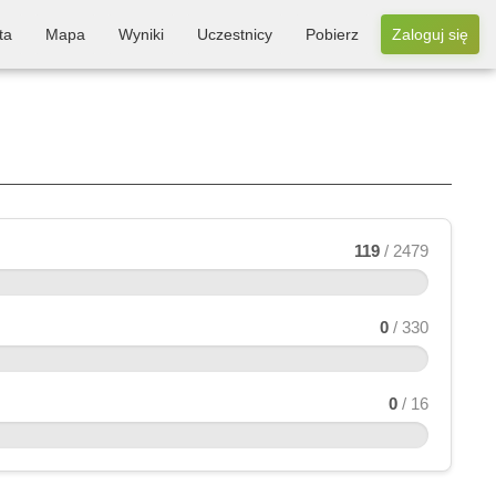
ta
Mapa
Wyniki
Uczestnicy
Pobierz
Zaloguj się
119
/ 2479
0
/ 330
0
/ 16