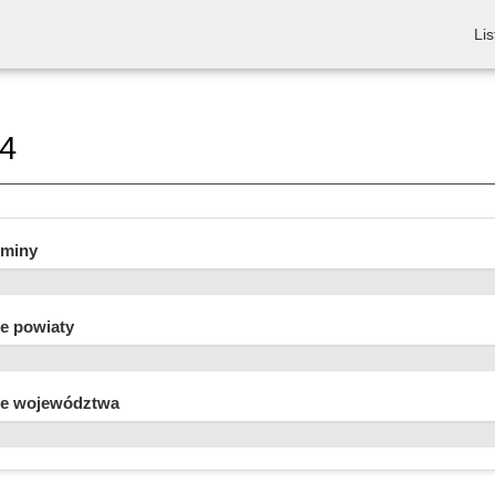
Lis
24
gminy
e powiaty
e województwa