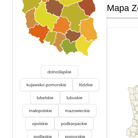
Mapa Z
dolnośląskie
kujawsko-pomorskie
łódzkie
lubelskie
lubuskie
małopolskie
mazowieckie
opolskie
podkarpackie
podlaskie
pomorskie