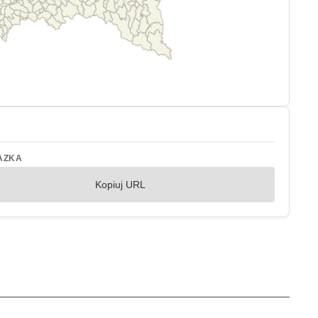
AZKA
Kopiuj URL