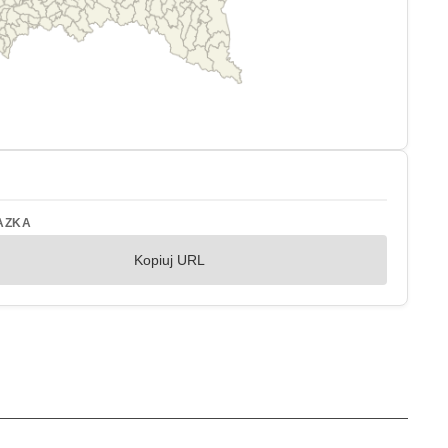
AZKA
Kopiuj URL