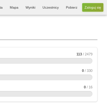
ta
Mapa
Wyniki
Uczestnicy
Pobierz
Zaloguj się
113
/ 2479
0
/ 330
0
/ 16