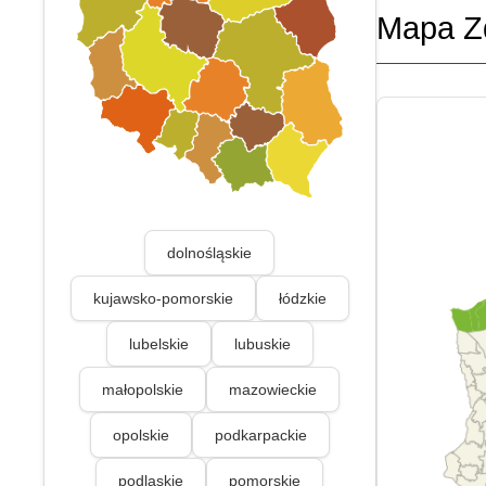
Mapa Z
dolnośląskie
kujawsko-pomorskie
łódzkie
lubelskie
lubuskie
małopolskie
mazowieckie
opolskie
podkarpackie
podlaskie
pomorskie