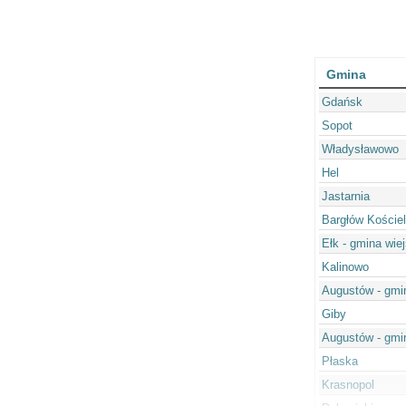
Gmina
Gdańsk
Sopot
Władysławowo
Hel
Jastarnia
Bargłów Koście
Ełk - gmina wie
Kalinowo
Augustów - gmi
Giby
Augustów - gmi
Płaska
Krasnopol