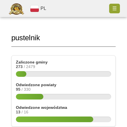
☰
PL
pustelnik
Zaliczone gminy
273
/ 2479
Odwiedzone powiaty
95
/ 330
Odwiedzone województwa
13
/ 16